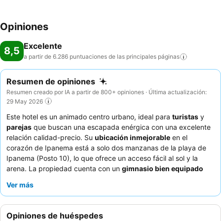
Opiniones
Excelente
8,5
a partir de 6.286 puntuaciones de las principales
páginas
Resumen de opiniones
Resumen creado por IA a partir de 800+ opiniones · Última actualización:
29 May 2026
Este hotel es un animado centro urbano, ideal para
turistas
y
parejas
que buscan una escapada enérgica con una excelente
relación calidad-precio. Su
ubicación inmejorable
en el
corazón de Ipanema está a solo dos manzanas de la playa de
Ipanema (Posto 10), lo que ofrece un acceso fácil al sol y la
arena. La propiedad cuenta con un
gimnasio bien equipado
abierto las 24 horas
para satisfacer las necesidades de los
Ver más
huéspedes en cualquier momento. Los huéspedes elogian
constantemente al
atento equipo de recepción
y el variado
desayuno bufé, que incluye frutas frescas y especialidades
Opiniones de huéspedes
brasileñas. Para una experiencia más tranquila, los huéspedes