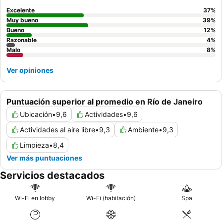
deben solicitar una habitación con vistas al jardín.
Excelente
37
%
Muy bueno
39
%
Bueno
12
%
Razonable
4
%
Malo
8
%
Ver opiniones
Puntuación superior al promedio en Río de Janeiro
Ubicación
•
9,6
Actividades
•
9,6
Actividades al aire libre
•
9,3
Ambiente
•
9,3
Limpieza
•
8,4
Ver más puntuaciones
Servicios destacados
Wi-Fi en lobby
Wi-Fi (habitación)
Spa