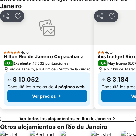
Janeiro
Museo Nacional de Bellas Artes
Carioca Metro Station
Expo Católica
Rio Boat Show
Compartir
Añadir a favoritos
Compartir
Añadir a f
Santuário de Nossa Senhora da Penha
Hotel
Hotel
5 Estrellas
2 Estrellas
Hilton Rio de Janeiro Copacabana
ibis budget Rio
8,8
8,4
Excelente
(
17.332 puntuaciones
)
Muy bueno
(
8.0
Río de Janeiro, a 6.4 km de: Centro de la ciudad
a 5.7 km de: Mara
$ 10.052
$ 3.184
de
de
Consultá los precios de
4 páginas web
Consultá los pre
Ver precios
Ve
Ver todos los alojamientos en Río de Janeiro
Otros alojamientos en Río de Janeiro