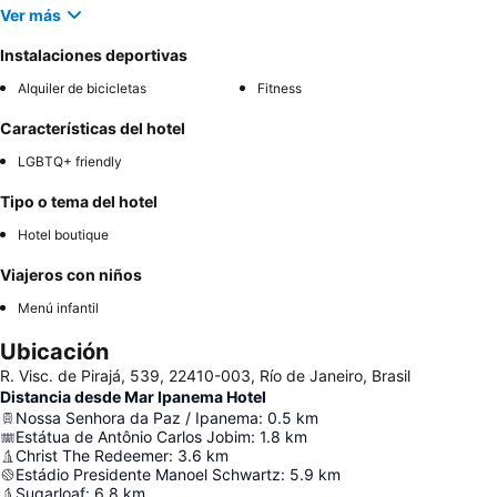
Ver más
Instalaciones deportivas
Alquiler de bicicletas
Fitness
Características del hotel
LGBTQ+ friendly
Tipo o tema del hotel
Hotel boutique
Viajeros con niños
Menú infantil
Ubicación
R. Visc. de Pirajá, 539, 22410-003, Río de Janeiro, Brasil
Distancia desde Mar Ipanema Hotel
Nossa Senhora da Paz / Ipanema
:
0.5
km
Estátua de Antônio Carlos Jobim
:
1.8
km
Christ The Redeemer
:
3.6
km
Estádio Presidente Manoel Schwartz
:
5.9
km
Sugarloaf
:
6.8
km