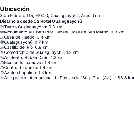
Ubicación
3 de Febrero 115, E2820, Gualeguaychú, Argentina
Distancia desde O2 Hotel Gualeguaychú
Teatro Gualeguaychú
:
0.3
km
Monumento al Libertador General José de San Martín
:
0.3
km
Casa de Haedo
:
0.4
km
Gualeguaychú
:
0.7
km
Castillo del Río
:
0.8
km
Corsódromo de Gualeguaychú
:
1.2
km
Anfiteatro Rubén Darío
:
1.2
km
Museo del carnaval
:
1.4
km
Centro de danza
:
1.6
km
Azotea Lapalma
:
1.6
km
Aeropuerto Internacional de Paysandu "Brig. Gral. (Av.) Tydeo Larre Borges"
:
83.3
km