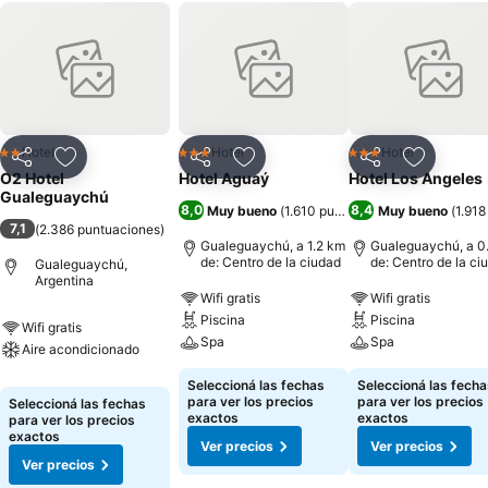
Hotel
Hotel
Hotel
2 Estrellas
3 Estrellas
3 Estrellas
Compartir
Añadir a favoritos
Compartir
Añadir a favoritos
Compartir
Añadir a 
O2 Hotel
Hotel Aguaý
Hotel Los Angeles
Gualeguaychú
8,0
8,4
Muy bueno
(
1.610 puntuaciones
Muy bueno
)
(
1.918
7,1
(
2.386 puntuaciones
)
Gualeguaychú, a 1.2 km
Gualeguaychú, a 0
de: Centro de la ciudad
de: Centro de la ci
Gualeguaychú,
Argentina
Wifi gratis
Wifi gratis
Piscina
Piscina
Wifi gratis
Spa
Spa
Aire acondicionado
Seleccioná las fechas
Seleccioná las fecha
para ver los precios
para ver los precios
Seleccioná las fechas
exactos
exactos
para ver los precios
exactos
Ver precios
Ver precios
Ver precios