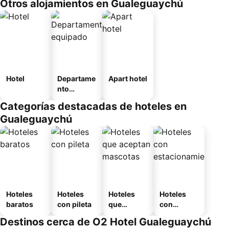
Otros alojamientos en Gualeguaychú
Hotel
Departame
Apart hotel
nto
equipado
Categorías destacadas de hoteles en
Gualeguaychú
Hoteles
Hoteles
Hoteles
Hoteles
baratos
con pileta
que
con
aceptan
estaciona
Destinos cerca de O2 Hotel Gualeguaychú
mascotas
miento