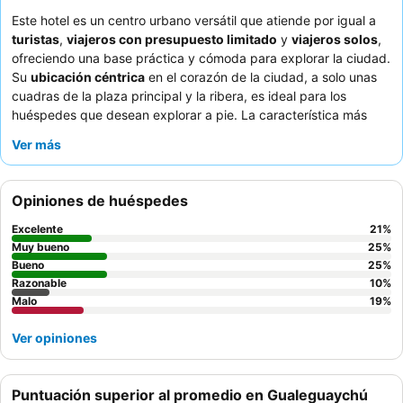
Este hotel es un centro urbano versátil que atiende por igual a
turistas
,
viajeros con presupuesto limitado
y
viajeros solos
,
ofreciendo una base práctica y cómoda para explorar la ciudad.
Su
ubicación céntrica
en el corazón de la ciudad, a solo unas
cuadras de la plaza principal y la ribera, es ideal para los
huéspedes que desean explorar a pie. La característica más
destacada del establecimiento es su compromiso de ofrecer
Ver más
camas cómodas
y habitaciones con aire acondicionado, lo que
garantiza una estancia tranquila a pesar de las renovaciones en
curso. Los huéspedes elogian constantemente al
personal de
Opiniones de huéspedes
recepción, atento y amable
, y aprecian el desayuno gratuito,
aunque básico, que incluye café y bollería. Para una experiencia
Excelente
21
%
más tranquila, los huéspedes deben solicitar una habitación que
Muy bueno
25
%
no dé a la calle.
Bueno
25
%
Razonable
10
%
Malo
19
%
Ver opiniones
Puntuación superior al promedio en Gualeguaychú