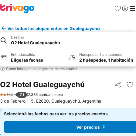
Favoritos
Iniciar 
Me
Ver todos los alojamientos en Gualeguaychú
Destino
O2 Hotel Gualeguaychú
Entrada/salida
Huéspedes, habitaciones
Elige las fechas
2 huéspedes, 1 habitación
Cómo influyen los pagos en los resultados
O2 Hotel Gualeguaychú
Compartir
Añ
Hotel
7,1
(
2.386 puntuaciones
)
2 Estrellas
3 de Febrero 115, E2820, Gualeguaychú, Argentina
Seleccioná las fechas para ver los precios exactos
Seleccioná las fechas para ver los precios exactos
Ver precios
Ver precios