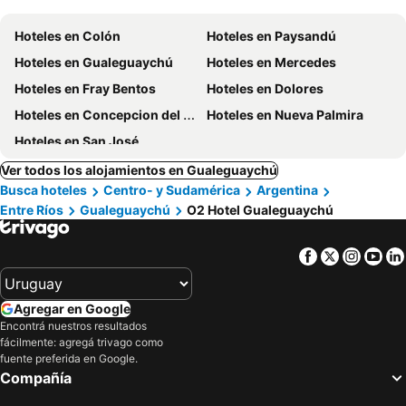
Hoteles en Colón
Hoteles en Paysandú
Hoteles en Gualeguaychú
Hoteles en Mercedes
Hoteles en Fray Bentos
Hoteles en Dolores
Hoteles en Concepcion del Uruguay
Hoteles en Nueva Palmira
Hoteles en San José
Ver todos los alojamientos en Gualeguaychú
Busca hoteles
Centro- y Sudamérica
Argentina
Entre Ríos
Gualeguaychú
O2 Hotel Gualeguaychú
Facebook
Twitter
Insta
Yo
Agregar en Google
Encontrá nuestros resultados
fácilmente: agregá trivago como
fuente preferida en Google.
Compañía