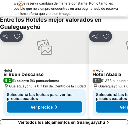
web de reserva cambian de manera constante. Por lo tanto, es
posible que no siempre encuentres en una página web de reserva
la misma oferta que viste en trivago.
Entre los Hoteles mejor valorados en
Gualeguaychú
Compartir
Añadir a favoritos
Compartir
Añadir a f
Hotel
Hotel
1 Estrellas
El Buen Descanso
Hotel Abadia
9,2
7,4
Excelente
(
80 puntuaciones
)
(
1.373 puntuaci
Gualeguaychú, a 0.7 km de: Centro de la ciudad
Gualeguaychú, a 0
Seleccioná las fechas para ver los
Seleccioná las f
precios exactos
precios exactos
Ver precios
Ver 
Ver todos los alojamientos en Gualeguaychú