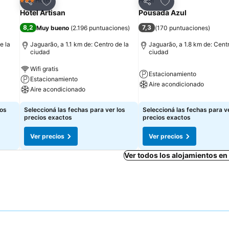
Añadir a favoritos
Añadir a favoritos
Hotel
Hotel
3 Estrellas
Compartir
Compartir
Hotel Artisan
Pousada Azul
8,2
7,3
Muy bueno
(
2.196 puntuaciones
)
(
170 puntuaciones
)
e la
Jaguarão, a 1.1 km de: Centro de la
Jaguarão, a 1.8 km de: Centr
ciudad
ciudad
Wifi gratis
Estacionamiento
Estacionamiento
Aire acondicionado
Aire acondicionado
los
Seleccioná las fechas para ver los
Seleccioná las fechas para ve
precios exactos
precios exactos
Ver precios
Ver precios
Ver todos los alojamientos e