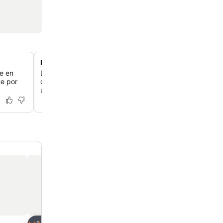
Estilo arquitectónico rústico y con encanto
le en
Descubre un hotel con un estilo arquitectónico rústico p
te por
decoración elegante y plantas exuberantes, que crean 
único y acogedor para ti.