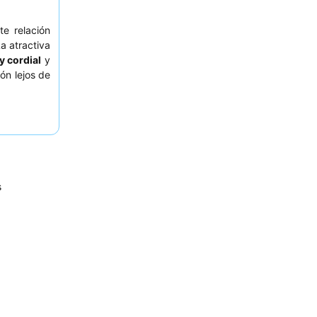
e relación
a atractiva
y cordial
y
ión lejos de
s