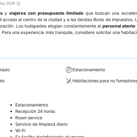
 May 2026
as
y
viajeros con presupuesto limitado
que buscan una excelent
 acceso al centro de la ciudad y a las tiendas libres de impuestos. L
oración. Los huéspedes elogian constantemente al
personal atento 
. Para una experiencia más tranquila, considere solicitar una habitac
onado
Estacionamiento
elo
Habitaciones para no fumadore
Estacionamiento
Recepción 24 horas
Room service
Servicio de limpieza diario
Wi-Fi
Se facilita desinfectante de manos