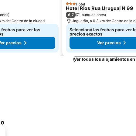
Hotel
3 Estrellas
Hotel Rios Rua Uruguai N 99
6,7
iones
)
(
71 puntuaciones
)
 km de: Centro de la ciudad
Jaguarão, a 0.3 km de: Centro de la 
 fechas para ver los
Seleccioná las fechas para ver l
os
precios exactos
Ver precios
Ver precios
Ver todos los alojamientos e
ão