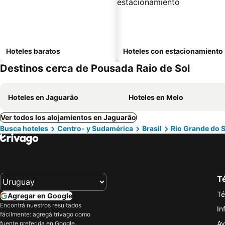
Hoteles baratos
Hoteles con estacionamiento
Destinos cerca de Pousada Raio de Sol
Hoteles en Jaguarão
Hoteles en Melo
Ver todos los alojamientos en Jaguarão
Busca hoteles
Centro- y Sudamérica
Brasil
Rio Grande do S
Té
Té
Agregar en Google
Encontrá nuestros resultados
In
fácilmente: agregá trivago como
Av
fuente preferida en Google.