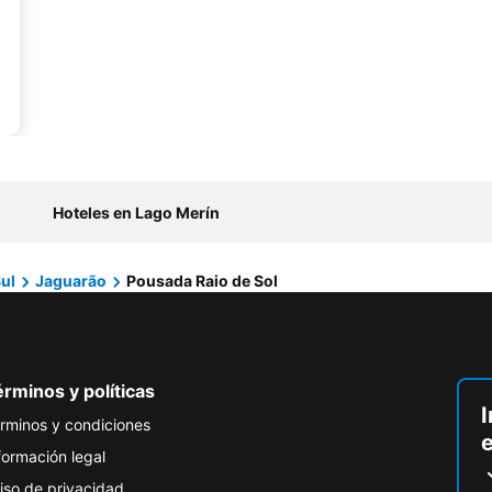
Hoteles en Lago Merín
ul
Jaguarão
Pousada Raio de Sol
rminos y políticas
I
rminos y condiciones
formación legal
iso de privacidad