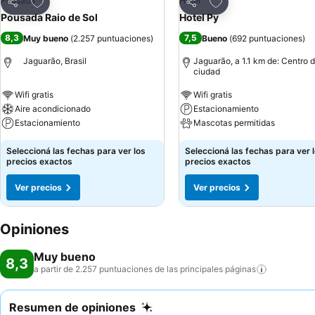
Añadir a favoritos
Añadir a favoritos
Pousada
Hotel
Compartir
Compartir
Pousada Raio de Sol
Hotel Py
8,3
7,5
Muy bueno
(
2.257 puntuaciones
)
Bueno
(
692 puntuaciones
)
Jaguarão, Brasil
Jaguarão, a 1.1 km de: Centro d
ciudad
Wifi gratis
Wifi gratis
Aire acondicionado
Estacionamiento
Estacionamiento
Mascotas permitidas
Seleccioná las fechas para ver los
Seleccioná las fechas para ver 
precios exactos
precios exactos
Ver precios
Ver precios
Opiniones
Muy bueno
8,3
a partir de 2.257 puntuaciones de las principales
páginas
Resumen de opiniones