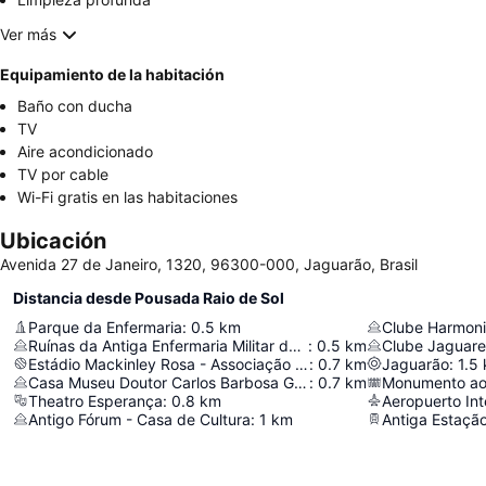
Ver más
Equipamiento de la habitación
Baño con ducha
TV
Aire acondicionado
TV por cable
Wi-Fi gratis en las habitaciones
Ubicación
Avenida 27 de Janeiro, 1320, 96300-000, Jaguarão, Brasil
Distancia desde Pousada Raio de Sol
Parque da Enfermaria
:
0.5
km
Clube Harmon
Ruínas da Antiga Enfermaria Militar de Jaguarão
:
0.5
km
Clube Jaguar
Estádio Mackinley Rosa - Associação Cruzeiro Jaguarense
:
0.7
km
Jaguarão
:
1.5
Casa Museu Doutor Carlos Barbosa Gonçalves
:
0.7
km
Monumento ao 
Theatro Esperança
:
0.8
km
Aeropuerto Int
Antigo Fórum - Casa de Cultura
:
1
km