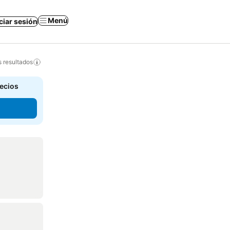
Menú
iciar sesión
s resultados
recios