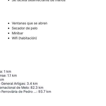
Ventanas que se abren
Secador de pelo
Minibar
Wifi (habitación)
ia
:
1
km
ense
:
1.1
km
km
General Artigas
:
3.4
km
ernacional de Melo
:
82.3
km
Antiga Estação Ferroviária de Pedro Osório
:
93.7
km