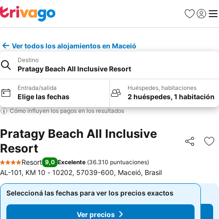
Favoritos
Iniciar 
Me
Ver todos los alojamientos en Maceió
Destino
Pratagy Beach All Inclusive Resort
Entrada/salida
Huéspedes, habitaciones
Elige las fechas
2 huéspedes, 1 habitación
Cómo influyen los pagos en los resultados
Pratagy Beach All Inclusive
Resort
Compartir
Añ
Resort
9,0
Excelente
(
36.310 puntuaciones
)
4 Estrellas
AL-101, KM 10 - 10202, 57039-600, Maceió, Brasil
Seleccioná las fechas para ver los precios exactos
Seleccioná las fechas para ver los precios exactos
Ver precios
Ver precios