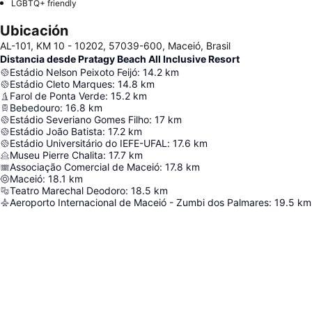
LGBTQ+ friendly
Ubicación
AL-101, KM 10 - 10202, 57039-600, Maceió, Brasil
Distancia desde Pratagy Beach All Inclusive Resort
Estádio Nelson Peixoto Feijó
:
14.2
km
Estádio Cleto Marques
:
14.8
km
Farol de Ponta Verde
:
15.2
km
Bebedouro
:
16.8
km
Estádio Severiano Gomes Filho
:
17
km
Estádio João Batista
:
17.2
km
Estádio Universitário do IEFE-UFAL
:
17.6
km
Museu Pierre Chalita
:
17.7
km
Associação Comercial de Maceió
:
17.8
km
Maceió
:
18.1
km
Teatro Marechal Deodoro
:
18.5
km
Aeroporto Internacional de Maceió - Zumbi dos Palmares
:
19.5
km