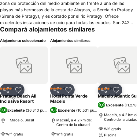
zona de protección del medio ambiente en frente a una de las
playas más hermosas de la costa de Alagoas, la Sereia do Pratagy
(Sirena de Pratagy), y es cortado por el río Pratagy. Ofrece
excelentes instalaciones de ocio para todas las edades. Son 242
Compará alojamientos similares
unidades con todas las comodidades para que los huéspedes se
relajen y disfruten del impresionante paisaje formado por aguas
Alojamiento seleccionado
Alojamientos similares
cristalinas, palmeras, una laguna que divide el proyecto y arrecifes
que forman piscinas naturales.
Resort
Hotel
Hotel
4 Estrellas
4 Estrellas
4 Estrellas
Compartir
Añadir a favoritos
Compartir
Añadir a favoritos
Compartir
Añadir a 
Pratagy Beach All
Hotel Ponta Verde
Maceio Atlantic Su
Inclusive Resort
Maceio
9,0
Excelente
(
11.278
9,0
8,8
Excelente
(
36.310 puntuaciones
Excelente
)
(
10.531 puntuaciones
)
Maceió, a 4.2 km d
Centro de la ciuda
Maceió, Brasil
Maceió, a 4.2 km de:
Centro de la ciudad
Wifi gratis
Wifi gratis
Wifi gratis
Piscina