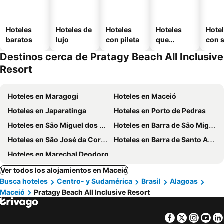
Hoteles
Hoteles de
Hoteles
Hoteles
Hote
baratos
lujo
con pileta
que
con 
aceptan
Destinos cerca de Pratagy Beach All Inclusive
mascotas
Resort
Hoteles en Maragogi
Hoteles en Maceió
Hoteles en Japaratinga
Hoteles en Porto de Pedras
Hoteles en São Miguel dos Milagres
Hoteles en Barra de São Miguel
Hoteles en São José da Coroa Grande
Hoteles en Barra de Santo Antônio
Hoteles en Marechal Deodoro
Ver todos los alojamientos en Maceió
Busca hoteles
Centro- y Sudamérica
Brasil
Alagoas
Maceió
Pratagy Beach All Inclusive Resort
Facebook
Twitter
Insta
Yo