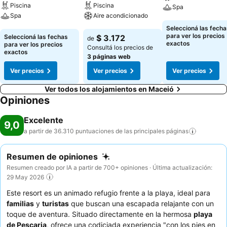
Piscina
Piscina
Spa
Spa
Aire acondicionado
Ver precios
Seleccioná las fecha
Ver precios
Ver precios
para ver los precios
Seleccioná las fechas
$ 3.172
de
exactos
para ver los precios
Consultá los precios de
exactos
3 páginas web
Ver precios
Ver precios
Ver precios
Ver todos los alojamientos en Maceió
Opiniones
Excelente
9,0
a partir de 36.310 puntuaciones de las principales
páginas
Resumen de opiniones
Resumen creado por IA a partir de 700+ opiniones · Última actualización:
29 May 2026
Este resort es un animado refugio frente a la playa, ideal para
familias
y
turistas
que buscan una escapada relajante con un
toque de aventura. Situado directamente en la hermosa
playa
de Pescaria
, ofrece una codiciada experiencia "con los pies en