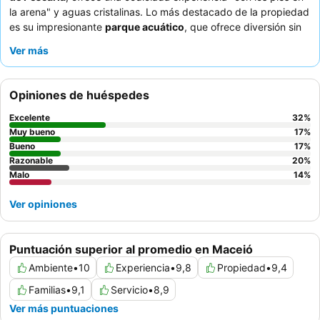
la arena" y aguas cristalinas. Lo más destacado de la propiedad
es su impresionante
parque acuático
, que ofrece diversión sin
fin para niños y familias. Los huéspedes elogian constantemente
Ver más
al
personal atento y cordial
y las deliciosas y variadas opciones
de comida, especialmente el desayuno buffet de calidad y la
popular pizza de la tarde. Para una experiencia
Opiniones de huéspedes
verdaderamente indulgente, considere reservar una habitación
con un
jacuzzi privado en el balcón
.
Excelente
32
%
Muy bueno
17
%
Bueno
17
%
Razonable
20
%
Malo
14
%
Ver opiniones
Puntuación superior al promedio en Maceió
Ambiente
•
10
Experiencia
•
9,8
Propiedad
•
9,4
Familias
•
9,1
Servicio
•
8,9
Ver más puntuaciones