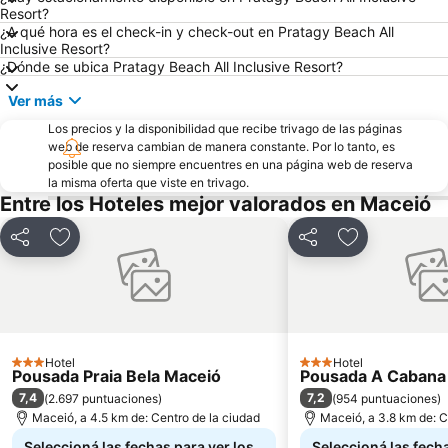
Resort?
¿A qué hora es el check-in y check-out en Pratagy Beach All
Inclusive Resort?
¿Dónde se ubica Pratagy Beach All Inclusive Resort?
Ver más
Los precios y la disponibilidad que recibe trivago de las páginas
web de reserva cambian de manera constante. Por lo tanto, es
posible que no siempre encuentres en una página web de reserva
la misma oferta que viste en trivago.
Entre los Hoteles mejor valorados en Maceió
Compartir
Añadir a favoritos
Compartir
Añadir a favo
Hotel
Hotel
3 Estrellas
3 Estrellas
Pousada Praia Bela Maceió
Pousada A Cabana
7,4
7,2
(
2.697 puntuaciones
)
(
954 puntuaciones
)
Maceió, a 4.5 km de: Centro de la ciudad
Maceió, a 3.8 km de: C
Seleccioná las fechas para ver los
Seleccioná las fecha