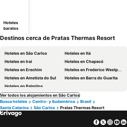
Hoteles
baratos
Destinos cerca de Pratas Thermas Resort
Hoteles en São Carlos
Hoteles en Itá
Hoteles en Iraí
Hoteles en Chapecó
Hoteles en Erechim
Hoteles en Frederico Westphalen
Hoteles en Ametista do Sul
Hoteles en Barra do Guarita
Hoteles en Palmitos
Ver todos los alojamientos en São Carlos
Busca hoteles
Centro- y Sudamérica
Brasil
Santa Catarina
São Carlos
Pratas Thermas Resort
Facebook
Twitter
Insta
Yo