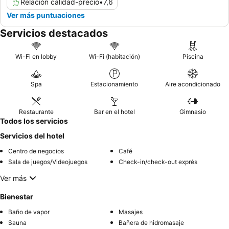
Relación calidad-precio
•
7,6
Ver más puntuaciones
Servicios destacados
Wi-Fi en lobby
Wi-Fi (habitación)
Piscina
Spa
Estacionamiento
Aire acondicionado
Restaurante
Bar en el hotel
Gimnasio
Todos los servicios
Servicios del hotel
Centro de negocios
Café
Sala de juegos/Videojuegos
Check-in/check-out exprés
Ver más
Bienestar
Baño de vapor
Masajes
Sauna
Bañera de hidromasaje