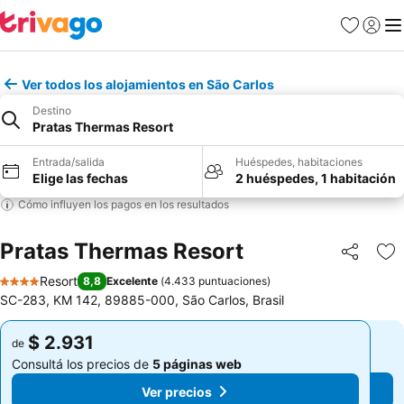
Favoritos
Iniciar 
Me
Ver todos los alojamientos en São Carlos
Destino
Pratas Thermas Resort
Entrada/salida
Huéspedes, habitaciones
Elige las fechas
2 huéspedes, 1 habitación
Cómo influyen los pagos en los resultados
Pratas Thermas Resort
Compartir
Añ
Resort
8,8
Excelente
(
4.433 puntuaciones
)
4 Estrellas
SC-283, KM 142, 89885-000, São Carlos, Brasil
$ 2.931
$ 2.931
de
de
Consultá los precios de
5 páginas web
Consultá los precios de
5 páginas web
Ver precios
Ver precios