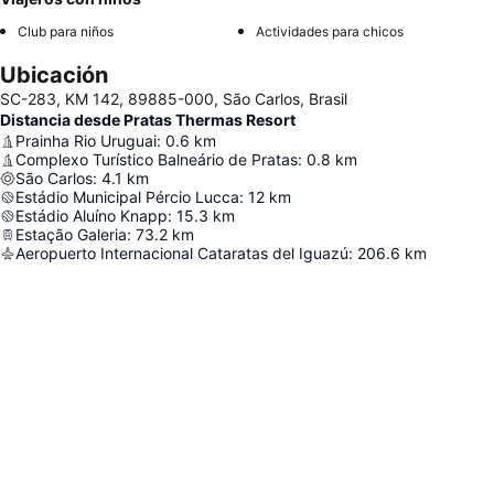
Club para niños
Actividades para chicos
Ubicación
SC-283, KM 142, 89885-000, São Carlos, Brasil
Distancia desde Pratas Thermas Resort
Prainha Rio Uruguai
:
0.6
km
Complexo Turístico Balneário de Pratas
:
0.8
km
São Carlos
:
4.1
km
Estádio Municipal Pércio Lucca
:
12
km
Estádio Aluíno Knapp
:
15.3
km
Estação Galeria
:
73.2
km
Aeropuerto Internacional Cataratas del Iguazú
:
206.6
km