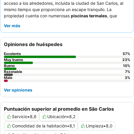
acceso a los alrededores, incluida la ciudad de San Carlos, al
mismo tiempo que proporciona un escape tranquilo. La
propiedad cuenta con numerosas
piscinas termales
, que
incluyen ofurô y baños de hidromasaje, junto con un
club
Ver más
infantil
bien equipado y una espaciosa sala de juegos, lo que
garantiza el entretenimiento para todas las edades. Los
huéspedes elogian constantemente al
personal atento y
Opiniones de huéspedes
amable
y la calidad y variedad del
desayuno buffet
. Para una
experiencia verdaderamente serena, considere reservar una
Excelente
57
%
cita para el ofurô o los baños de hidromasaje.
Muy bueno
23
%
Bueno
10
%
Razonable
7
%
Malo
3
%
Ver opiniones
Puntuación superior al promedio en São Carlos
Servicio
•
8,6
Ubicación
•
8,2
Comodidad de la habitación
•
8,1
Limpieza
•
8,0