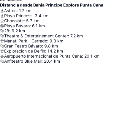
Distancia desde Bahia Principe Explore Punta Cana
Astron
:
1.2
km
Playa Princess
:
3.4
km
Chocolate
:
5.7
km
Playa Bávaro
:
6.1
km
28
:
6.2
km
Theatre & Entertainement Center
:
7.2
km
Manatí Park - Cerrado
:
9.3
km
Gran Teatro Bávaro
:
9.8
km
Exploracion de Delfin
:
14.2
km
Aeropuerto Internacional de Punta Cana
:
20.1
km
Anfiteatro Blue Mall
:
20.4
km