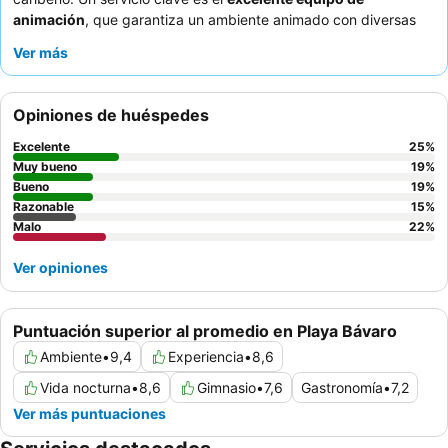
animación
, que garantiza un ambiente animado con diversas
actividades y espectáculos para todas las edades. Los
Ver más
huéspedes elogian constantemente al atento personal y la
deliciosa y auténtica cocina del
restaurante indio Thali
. Para
una experiencia más cómoda y moderna, los huéspedes deben
Opiniones de huéspedes
solicitar una
habitación reformada
.
Excelente
25
%
Muy bueno
19
%
Bueno
19
%
Razonable
15
%
Malo
22
%
Ver opiniones
Puntuación superior al promedio en Playa Bávaro
Ambiente
•
9,4
Experiencia
•
8,6
Vida nocturna
•
8,6
Gimnasio
•
7,6
Gastronomía
•
7,2
Ver más puntuaciones