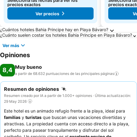
Seleccioná las fechas para ver los
Seleccioná la
precios exactos
precios exac
Ver precios
V
Preguntas frecuentes sobre Playa Bávaro
¿Cuántos hoteles Bahia Principe hay en Playa Bávaro?
¿Cuánto suelen costar los hoteles Bahia Principe en Playa Bávaro?
Ver más
Opiniones
Muy bueno
8,4
a partir de 68.632 puntuaciones de las principales
páginas
Resumen de opiniones
Resumen creado por IA a partir de 1.000+ opiniones · Última actualización:
29 May 2026
Este hotel es un animado refugio frente a la playa, ideal para
familias
y
turistas
que buscan unas vacaciones divertidas y
atractivas. La propiedad cuenta con acceso directo a la playa,
perfecto para pasear tranquilamente y disfrutar del sol
caribeño. Un servicio clave es el
excelente equipo de