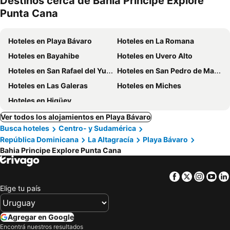
Destinos cerca de Bahia Principe Explore
mascotas
Punta Cana
Hoteles en Playa Bávaro
Hoteles en La Romana
Hoteles en Bayahibe
Hoteles en Uvero Alto
Hoteles en San Rafael del Yuma
Hoteles en San Pedro de Macoris
Hoteles en Las Galeras
Hoteles en Miches
Hoteles en Higüey
Ver todos los alojamientos en Playa Bávaro
Busca hoteles
Centro- y Sudamérica
República Dominicana
La Altagracía
Playa Bávaro
Bahia Principe Explore Punta Cana
Facebook
Twitter
Insta
Yo
Elige tu país
Agregar en Google
Encontrá nuestros resultados