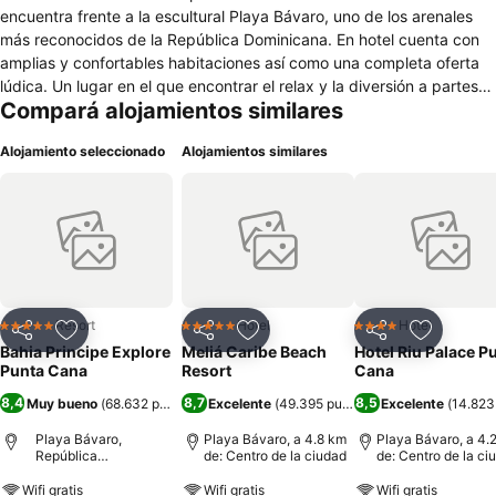
encuentra frente a la escultural Playa Bávaro, uno de los arenales
más reconocidos de la República Dominicana. En hotel cuenta con
amplias y confortables habitaciones así como una completa oferta
lúdica. Un lugar en el que encontrar el relax y la diversión a partes
Compará alojamientos similares
iguales.
Alojamiento seleccionado
Alojamientos similares
Resort
Hotel
Hotel
5 Estrellas
5 Estrellas
4 Estrellas
Compartir
Añadir a favoritos
Compartir
Añadir a favoritos
Compartir
Añadir a 
Bahia Principe Explore
Meliá Caribe Beach
Hotel Riu Palace P
Punta Cana
Resort
Cana
8,4
8,7
8,5
Muy bueno
(
68.632 puntuaciones
Excelente
)
(
49.395 puntuaciones
Excelente
)
(
14.823
Playa Bávaro,
Playa Bávaro, a 4.8 km
Playa Bávaro, a 4.
República
de: Centro de la ciudad
de: Centro de la ci
Dominicana
Wifi gratis
Wifi gratis
Wifi gratis