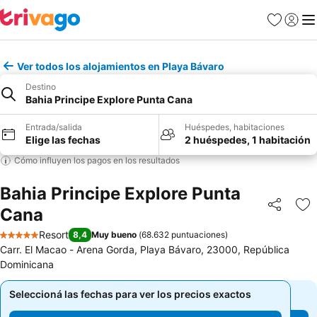
Favoritos
Iniciar 
Me
Ver todos los alojamientos en Playa Bávaro
Destino
Bahia Principe Explore Punta Cana
Entrada/salida
Huéspedes, habitaciones
Elige las fechas
2 huéspedes, 1 habitación
Cómo influyen los pagos en los resultados
Bahia Principe Explore Punta
Cana
Compartir
Añ
Resort
8,4
Muy bueno
(
68.632 puntuaciones
)
5 Estrellas
Carr. El Macao - Arena Gorda, Playa Bávaro, 23000, República
Dominicana
Seleccioná las fechas para ver los precios exactos
Seleccioná las fechas para ver los precios exactos