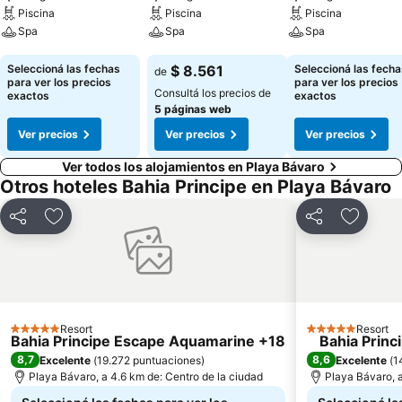
Piscina
Piscina
Piscina
Spa
Spa
Spa
Ver precios
Ver precios
Ver precios
Seleccioná las fechas
$ 8.561
Seleccioná las fecha
de
para ver los precios
para ver los precios
Consultá los precios de
exactos
exactos
5 páginas web
Ver precios
Ver precios
Ver precios
Ver todos los alojamientos en Playa Bávaro
Otros hoteles Bahia Principe en Playa Bávaro
Compartir
Añadir a favoritos
Compartir
Añadir 
Resort
Resort
5 Estrellas
5 Estrellas
Bahia Principe Escape Aquamarine +18
Bahia Princ
8,7
8,6
Excelente
(
19.272 puntuaciones
)
Excelente
(
1
Playa Bávaro, a 4.6 km de: Centro de la ciudad
Playa Bávaro, a