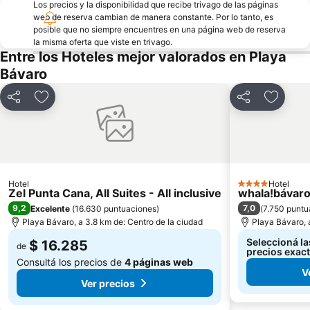
Los precios y la disponibilidad que recibe trivago de las páginas
web de reserva cambian de manera constante. Por lo tanto, es
posible que no siempre encuentres en una página web de reserva
la misma oferta que viste en trivago.
Entre los Hoteles mejor valorados en Playa
Bávaro
Compartir
Añadir a favoritos
Compartir
Añadir 
Hotel
Hotel
4 Estrellas
Zel Punta Cana, All Suites - All inclusive
whala!bávar
9,2
7,0
Excelente
(
16.630 puntuaciones
)
(
7.750 puntu
Playa Bávaro, a 3.8 km de: Centro de la ciudad
Playa Bávaro, 
Seleccioná la
$ 16.285
de
precios exac
Consultá los precios de
4 páginas web
V
Ver precios