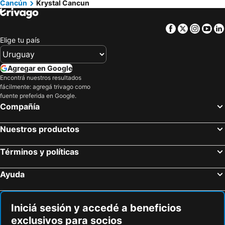
Cancún
Krystal Cancun
Facebook
Twitter
Insta
Yo
Elige tu país
Agregar en Google
Encontrá nuestros resultados
fácilmente: agregá trivago como
fuente preferida en Google.
Compañía
Nuestros productos
Términos y políticas
Ayuda
Iniciá sesión y accedé a beneficios
exclusivos para socios