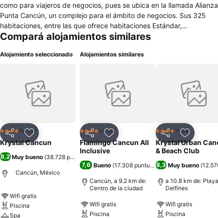
como para viajeros de negocios, pues se ubica en la llamada Alianza
Punta Cancún, un complejo para el ámbito de negocios. Sus 325
habitaciones, entre las que ofrece habitaciones Estándar,
Compará alojamientos similares
Superiores, Ejecutivas, Junior Suites, Suites y Suite Presidencial,
ofrecen las dotaciones propias de su categoría, destacando la TV
Alojamiento seleccionado
Alojamientos similares
satélite gratuita, el aire acondicionado y la conexión a internet de
alta velocidad. Para el relax ofrece jacuzzi, baño turco, spa, piscina
y club de playa. Su gastronomía se concreta en su restaurante
Hacienda El Mortero, que se complementa con varios bares, incluso
en la piscina, servicio de habitaciones y VIP lounge. Para quienes
necesiten de un espacio de reunión ofrece las más avanzadas
dotaciones profesionales y tecnológicas, incluso con alquiler de
teléfonos móviles. Para quienes viajen con niños ofrece actividades
Resort
Hotel
Hotel
4 Estrellas
4 Estrellas
4 Estrellas
Compartir
Añadir a favoritos
Compartir
Añadir a favoritos
Compartir
Añadir a 
infantiles y la posibilidad de acceder a cunas.
Krystal Cancun
Flamingo Cancun All
Krystal Urban Ca
Inclusive
& Beach Club
8,2
Muy bueno
(
38.728 puntuaciones
)
7,6
8,3
Bueno
(
17.308 puntuaciones
Muy bueno
)
(
12.57
Cancún, México
Cancún, a 9.2 km de:
a 10.8 km de: Play
Centro de la ciudad
Delfines
Wifi gratis
Wifi gratis
Wifi gratis
Piscina
Piscina
Piscina
Spa