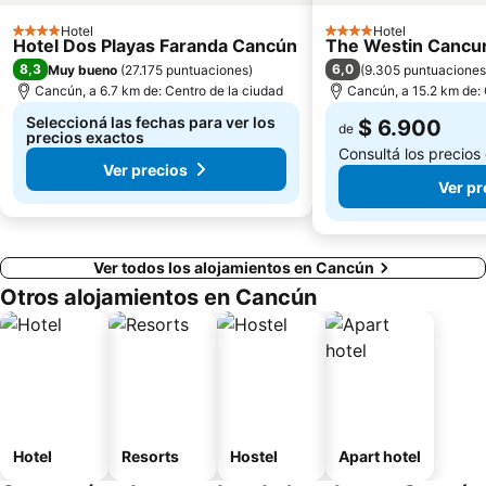
Hotel
Hotel
4 Estrellas
4 Estrellas
Hotel Dos Playas Faranda Cancún
The Westin Cancun
8,3
6,0
Muy bueno
(
27.175 puntuaciones
)
(
9.305 puntuaciones
Cancún, a 6.7 km de: Centro de la ciudad
Cancún, a 15.2 km de: 
Seleccioná las fechas para ver los
$ 6.900
de
precios exactos
Consultá los precios
Ver precios
Ver pr
Ver todos los alojamientos en Cancún
Otros alojamientos en Cancún
Hotel
Resorts
Hostel
Apart hotel