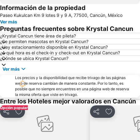
Información de la propiedad
Hard Rock Café
Playa Linda
Paseo Kukulcan Km 9 lotes 9 y 9 A, 77500, Cancún, México
Isla Mujeres Founding Day
Ver más
Preguntas frecuentes sobre Krystal Cancun
¿Krystal Cancun tiene área de pileta?
¿Se permiten mascotas en Krystal Cancun?
¿Hay estacionamiento disponible en Krystal Cancun?
¿A qué hora es el check-in y check-out en Krystal Cancun?
¿Dónde se ubica Krystal Cancun?
Ver más
Los precios y la disponibilidad que recibe trivago de las páginas
web de reserva cambian de manera constante. Por lo tanto, es
posible que no siempre encuentres en una página web de reserva
la misma oferta que viste en trivago.
Entre los Hoteles mejor valorados en Cancún
Opción popular
Compartir
Añadir a favoritos
Compartir
Añadir a favo