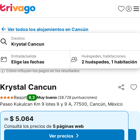
Favoritos
Iniciar 
Me
Ver todos los alojamientos en Cancún
Destino
Krystal Cancun
Entrada/salida
Huéspedes, habitaciones
Elige las fechas
2 huéspedes, 1 habitación
Cómo influyen los pagos en los resultados
Krystal Cancun
Compartir
Añ
Resort
8,2
Muy bueno
(
38.728 puntuaciones
)
4 Estrellas
Paseo Kukulcan Km 9 lotes 9 y 9 A, 77500, Cancún, México
$ 5.064
$ 5.064
de
de
Consultá los precios de
5 páginas web
Consultá los precios de
5 páginas web
Ver precios
Ver precios