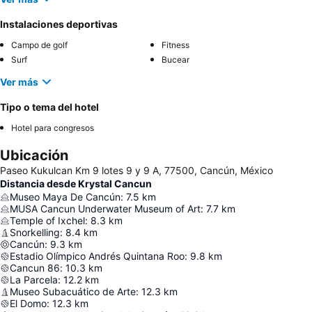
Instalaciones deportivas
Campo de golf
Fitness
Surf
Bucear
Ver más
Tipo o tema del hotel
Hotel para congresos
Ubicación
Paseo Kukulcan Km 9 lotes 9 y 9 A, 77500, Cancún, México
Distancia desde Krystal Cancun
Museo Maya De Cancún
:
7.5
km
MUSA Cancun Underwater Museum of Art
:
7.7
km
Temple of Ixchel
:
8.3
km
Snorkelling
:
8.4
km
Cancún
:
9.3
km
Estadio Olímpico Andrés Quintana Roo
:
9.8
km
Cancun 86
:
10.3
km
La Parcela
:
12.2
km
Museo Subacuático de Arte
:
12.3
km
El Domo
:
12.3
km