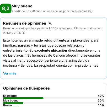
Muy bueno
8,2
a partir de 38.728 puntuaciones de las principales
páginas
Resumen de opiniones
Resumen creado por IA a partir de 1.000+ opiniones · Última actualización:
29 May 2026
Este hotel es un
animado refugio frente a la playa
ideal para
familias
,
parejas
y
turistas
que buscan relajación y
entretenimiento. Su
excelente ubicación
directamente en una
de las playas más hermosas de Cancún ofrece impresionantes
vistas al mar y acceso conveniente a una animada vida
nocturna y tiendas. La propiedad cuenta con impresionantes
piscinas
y
restaurantes de especialidades
muy elogiados,
Ver más
particularmente las opciones japonesa e italiana, que ofrecen
deliciosos platos y atractivos espectáculos de chefs. Los
huéspedes destacan constantemente al
personal atento,
Opiniones de huéspedes
amable y excepcionalmente servicial
que se esfuerza al
máximo para garantizar la satisfacción. Para una experiencia
Excelente
40
%
verdaderamente mejorada, considere reservar una habitación
Muy bueno
20
%
en un
Bueno
piso superior
para disfrutar de las mejores vistas.
16
%