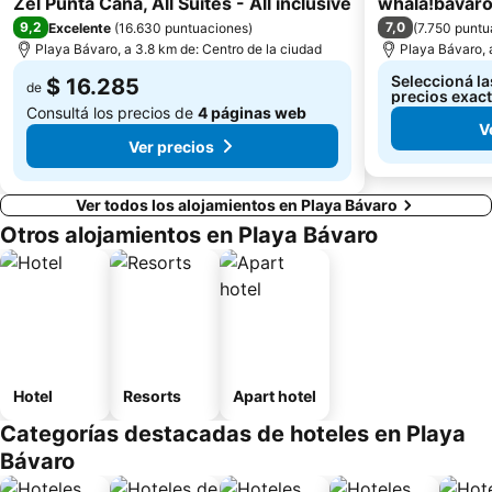
Zel Punta Cana, All Suites - All inclusive
whala!bávar
9,2
7,0
Excelente
(
16.630 puntuaciones
)
(
7.750 puntu
Playa Bávaro, a 3.8 km de: Centro de la ciudad
Playa Bávaro, 
Seleccioná la
$ 16.285
de
precios exac
Consultá los precios de
4 páginas web
V
Ver precios
Ver todos los alojamientos en Playa Bávaro
Otros alojamientos en Playa Bávaro
Hotel
Resorts
Apart hotel
Categorías destacadas de hoteles en Playa
Bávaro