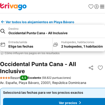
Favoritos
Iniciar 
Me
Ver todos los alojamientos en Playa Bávaro
Destino
Occidental Punta Cana - All Inclusive
Entrada/salida
Huéspedes, habitaciones
Elige las fechas
2 huéspedes, 1 habitación
Cómo influyen los pagos en los resultados
Occidental Punta Cana - All
Inclusive
Compartir
Añ
Resort
8,5
Excelente
(
58.822 puntuaciones
)
4 Estrellas
Av. España, Playa Bávaro, 23001, República Dominicana
Seleccioná las fechas para ver los precios exactos
Seleccioná las fechas para ver los precios exactos
Ver precios
Ver precios