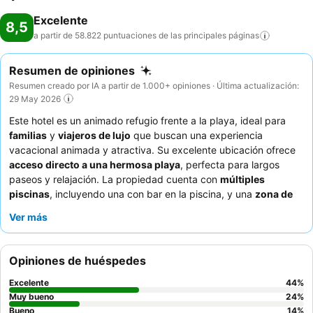
Excelente
8,5
a partir de 58.822 puntuaciones de las principales
páginas
Resumen de opiniones
Resumen creado por IA a partir de 1.000+ opiniones · Última actualización:
29 May 2026
Este hotel es un animado refugio frente a la playa, ideal para
familias
y
viajeros de lujo
que buscan una experiencia
vacacional animada y atractiva. Su excelente ubicación ofrece
acceso directo a una hermosa playa
, perfecta para largos
paseos y relajación. La propiedad cuenta con
múltiples
piscinas
, incluyendo una con bar en la piscina, y una
zona de
actividades para niños
dedicada, asegurando entretenimiento
Ver más
para todas las edades. Los huéspedes elogian constantemente
al
personal amable y atento
, especialmente al enérgico
equipo
de animación
, y el variado
desayuno buffet
con su amplia
Opiniones de huéspedes
selección. Para una experiencia superior, considere reservar una
habitación
Royal Level
para disfrutar de servicios exclusivos
Excelente
44
%
como un restaurante privado y una sección de playa dedicada.
Muy bueno
24
%
Bueno
14
%