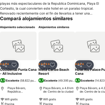
playas más espectaculares de la Republica Dominicana, Playa El
Cortesito, la cual convierten este hotel en un paraíso tropical.
Renovado recientemente con el fin de llevarlos a tener una
Compará alojamientos similares
experiencia única, más allá de sus expectativas. Occidental Punta
Cana dispone de una variada oferta gastronómica dentro del
Alojamiento seleccionado
Alojamientos similares
programa todo incluido, 11 restaurantes, 7 de ellos a la carta; 10
bares ubicados en zonas estratégicas donde poder disfrutar de
exquisitos tragos tropicales, con el mejor servicio que nos
caracteriza.
Resort
Hotel
Hotel
4 Estrellas
5 Estrellas
4 Estrellas
Compartir
Añadir a favoritos
Compartir
Añadir a favoritos
Compartir
Añadir a 
Occidental Punta Cana
Meliá Caribe Beach
Hotel Riu Palace P
- All Inclusive
Resort
Cana
8,5
8,7
8,5
Excelente
(
58.822 puntuaciones
Excelente
)
(
49.395 puntuaciones
Excelente
)
(
14.823
Playa Bávaro,
Playa Bávaro, a 4.8 km
Playa Bávaro, a 4.
República
de: Centro de la ciudad
de: Centro de la ci
Dominicana
Wifi gratis
Wifi gratis
Wifi gratis
Piscina
Piscina
Piscina