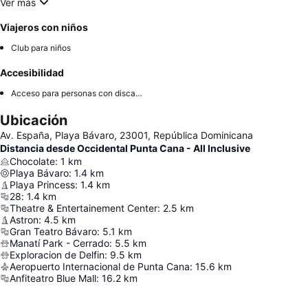
Ver más
Viajeros con niños
Club para niños
Accesibilidad
Acceso para personas con discapacidad
Ubicación
Av. España, Playa Bávaro, 23001, República Dominicana
Distancia desde Occidental Punta Cana - All Inclusive
Chocolate
:
1
km
Playa Bávaro
:
1.4
km
Playa Princess
:
1.4
km
28
:
1.4
km
Theatre & Entertainement Center
:
2.5
km
Astron
:
4.5
km
Gran Teatro Bávaro
:
5.1
km
Manatí Park - Cerrado
:
5.5
km
Exploracion de Delfin
:
9.5
km
Aeropuerto Internacional de Punta Cana
:
15.6
km
Anfiteatro Blue Mall
:
16.2
km