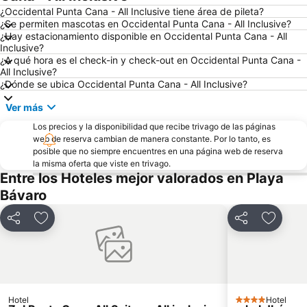
¿Occidental Punta Cana - All Inclusive tiene área de pileta?
¿Se permiten mascotas en Occidental Punta Cana - All Inclusive?
¿Hay estacionamiento disponible en Occidental Punta Cana - All
Inclusive?
¿A qué hora es el check-in y check-out en Occidental Punta Cana -
All Inclusive?
¿Dónde se ubica Occidental Punta Cana - All Inclusive?
Ver más
Los precios y la disponibilidad que recibe trivago de las páginas
web de reserva cambian de manera constante. Por lo tanto, es
posible que no siempre encuentres en una página web de reserva
la misma oferta que viste en trivago.
Entre los Hoteles mejor valorados en Playa
Bávaro
Compartir
Añadir a favoritos
Compartir
Añadir 
Hotel
Hotel
4 Estrellas