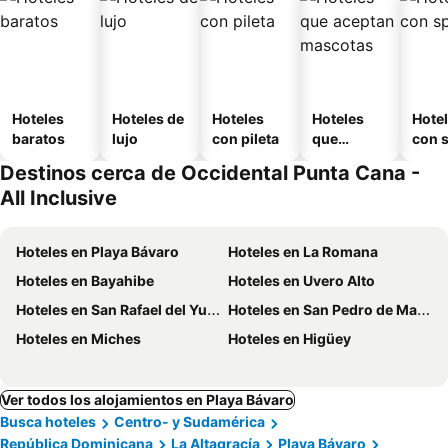
Hoteles
Hoteles de
Hoteles
Hoteles
Hote
baratos
lujo
con pileta
que
con 
aceptan
Destinos cerca de Occidental Punta Cana -
mascotas
All Inclusive
Hoteles en Playa Bávaro
Hoteles en La Romana
Hoteles en Bayahibe
Hoteles en Uvero Alto
Hoteles en San Rafael del Yuma
Hoteles en San Pedro de Macoris
Hoteles en Miches
Hoteles en Higüey
Ver todos los alojamientos en Playa Bávaro
Busca hoteles
Centro- y Sudamérica
República Dominicana
La Altagracía
Playa Bávaro