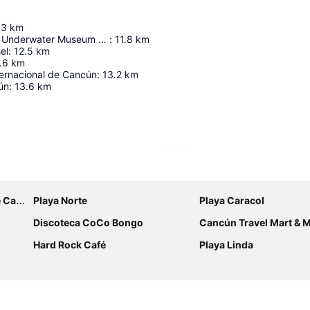
.3
km
MUSA Cancun Underwater Museum of Art
:
11.8
km
el
:
12.5
km
.6
km
ternacional de Cancún
:
13.2
km
ún
:
13.6
km
Ampliar mapa
ncún
Playa Norte
Playa Caracol
Discoteca CoCo Bongo
Cancún Travel Mart & Mexi
Hard Rock Café
Playa Linda