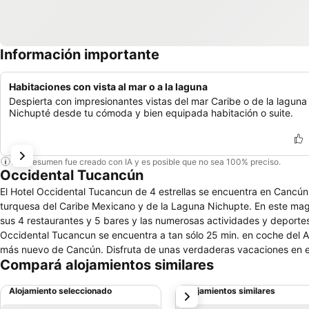
Información importante
Habitaciones con vista al mar o a la laguna
Despierta con impresionantes vistas del mar Caribe o de la laguna
Nichupté desde tu cómoda y bien equipada habitación o suite.
Este resumen fue creado con IA y es posible que no sea 100% preciso.
Occidental Tucancún
El Hotel Occidental Tucancun de 4 estrellas se encuentra en Cancún,
turquesa del Caribe Mexicano y de la Laguna Nichupte. En este magnífico hotel 4 estrellas podrá disfrutar del programa Todo Incluido, que incluye
sus 4 restaurantes y 5 bares y las numerosas actividades y deportes acu
Occidental Tucancun se encuentra a tan sólo 25 min. en coche del Ae
más nuevo de Cancún. Disfruta de unas verdaderas vacaci
Compará alojamientos similares
Alojamiento seleccionado
Alojamientos similares
siguiente