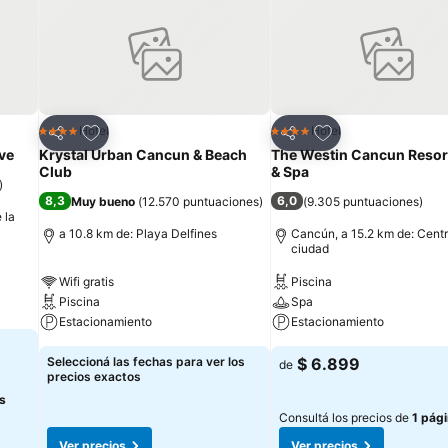
Añadir a favoritos
Añadir a favoritos
Hotel
Hotel
4 Estrellas
4 Estrellas
Compartir
Compartir
ve
Krystal Urban Cancun & Beach
The Westin Cancun Resort
Club
& Spa
)
8,3
6,0
Muy bueno
(
12.570 puntuaciones
)
(
9.305 puntuaciones
)
 la
a 10.8 km de: Playa Delfines
Cancún, a 15.2 km de: Centr
ciudad
Wifi gratis
Piscina
Piscina
Spa
Estacionamiento
Estacionamiento
Seleccioná las fechas para ver los
$ 6.899
de
precios exactos
s
Consultá los precios de
1 pág
Ver precios
Ver precios