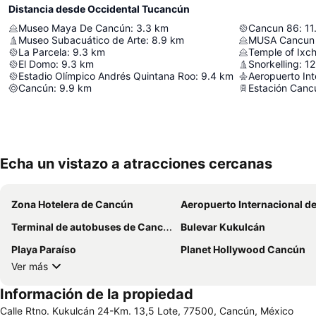
Distancia desde Occidental Tucancún
Museo Maya De Cancún
:
3.3
km
Cancun 86
:
11
Museo Subacuático de Arte
:
8.9
km
La Parcela
:
9.3
km
Temple of Ixch
El Domo
:
9.3
km
Snorkelling
:
12
Estadio Olímpico Andrés Quintana Roo
:
9.4
km
Aeropuerto In
Cancún
:
9.9
km
Estación Canc
Echa un vistazo a atracciones cercanas
Zona Hotelera de Cancún
Aeropuerto Internacional de Ca
Terminal de autobuses de Cancún
Bulevar Kukulcán
Playa Paraíso
Planet Hollywood Cancún
Ver más
Información de la propiedad
Calle Rtno. Kukulcán 24-Km. 13,5 Lote, 77500, Cancún, México