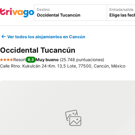
Destino
Entrada/salida
Elige las fe
Ver todos los alojamientos en Cancún
Occidental Tucancún
Resort
Muy bueno
(
25.748 puntuaciones
)
8,3
4 Estrellas
Calle Rtno. Kukulcán 24-Km. 13,5 Lote, 77500, Cancún, México