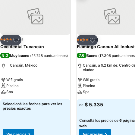
Añadir a favoritos
Añadir a favoritos
Resort
Hotel
4 Estrellas
4 Estrellas
Compartir
Compartir
Occidental Tucancún
Flamingo Cancun All Inclusi
8,3
7,6
Muy bueno
(
25.748 puntuaciones
)
Bueno
(
17.308 puntuaciones
Cancún, México
Cancún, a 9.2 km de: Centro de
ciudad
Wifi gratis
Wifi gratis
Piscina
Piscina
Spa
Spa
Seleccioná las fechas para ver los
$ 5.335
de
precios exactos
Consultá los precios de
6 página
web
Ver precios
Ver precios