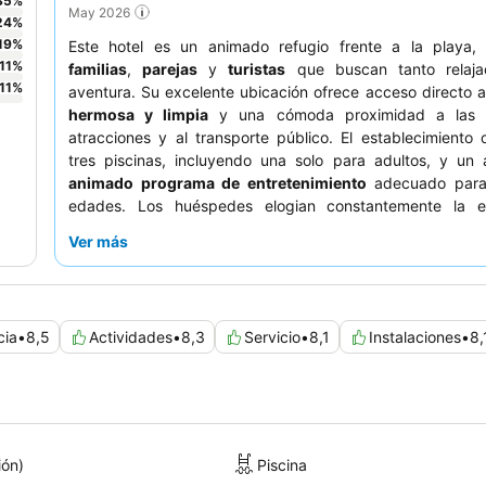
35
%
May 2026
24
%
19
%
Este hotel es un animado refugio frente a la playa, 
11
%
familias
,
parejas
y
turistas
que buscan tanto relaja
11
%
aventura. Su excelente ubicación ofrece acceso directo 
hermosa y limpia
y una cómoda proximidad a las pr
atracciones y al transporte público. El establecimiento
tres piscinas, incluyendo una solo para adultos, y un 
animado programa de entretenimiento
adecuado para
edades. Los huéspedes elogian constantemente la e
amabilidad y atención del personal
, y aunque el bufé es 
Ver más
restaurantes a la carta italiano y mexicano son lo más
Para disfrutar de la mejor experiencia, considere re
habitación con
vistas al mar
para deleitarse con u
impresionante.
cia
•
8,5
Actividades
•
8,3
Servicio
•
8,1
Instalaciones
•
8,
ión)
Piscina