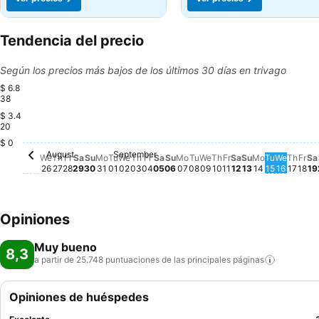
Tendencia del precio
Según los precios más bajos de los últimos 30 días en trivago
$ 6.8
38
$ 3.4
Monday, August 31
$ 6.764
Sunday, August 30
$ 6.652
20
$ 0
August
September
Wednesday, August 26
No hay ningún precio disponible para esta fecha
Thursday, August 27
No hay ningún precio disponible para esta fecha
Friday, August 28
No hay ningún precio disponible para esta fec
Saturday, August 29
No hay ningún precio disponible para esta f
Tuesday, September 01
No hay ningún precio disponible para 
Wednesday, September 02
No hay ningún precio disponible par
Thursday, September 03
No hay ningún precio disponible 
Friday, September 04
No hay ningún precio disponibl
Saturday, September 05
No hay ningún precio disponi
Sunday, September 06
No hay ningún precio dispo
Monday, September 07
No hay ningún precio dis
Tuesday, September 0
No hay ningún precio d
Wednesday, Septemb
No hay ningún precio
Thursday, Septemb
No hay ningún prec
Friday, Septembe
No hay ningún pr
Saturday, Sept
No hay ningún p
Sunday, Sept
No hay ningún
Monday, S
No hay nin
Tuesday,
No hay n
Wednes
No hay
Thur
No h
Fri
No 
S
N
We
Th
Fr
Sa
Su
Mo
Tu
We
Th
Fr
Sa
Su
Mo
Tu
We
Th
Fr
Sa
Su
Mo
Tu
We
Th
Fr
Sa
26
27
28
29
30
31
01
02
03
04
05
06
07
08
09
10
11
12
13
14
15
16
17
18
19
Opiniones
Muy bueno
8,3
a partir de 25.748 puntuaciones de las principales
páginas
Opiniones de huéspedes