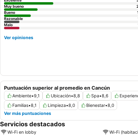
Excelente
Muy bueno
Bueno
Razonable
Malo
Ver opiniones
Puntuación superior al promedio en Cancún
Ambiente
•
9,1
Ubicación
•
8,8
Spa
•
8,6
Experien
Familias
•
8,1
Limpieza
•
8,0
Bienestar
•
8,0
Ver más puntuaciones
Servicios destacados
Wi-Fi en lobby
Wi-Fi (habitac