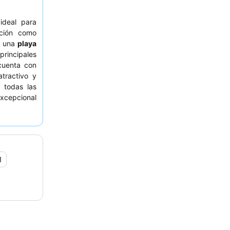
ideal para
ción como
a una
playa
incipales
 cuenta con
atractivo y
 todas las
xcepcional
variado, los
 destacado.
servar una
n paisaje
1