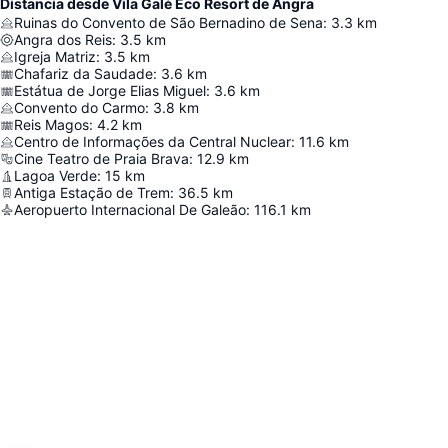
Distancia desde Vila Galé Eco Resort de Angra
Ruinas do Convento de São Bernadino de Sena
:
3.3
km
Angra dos Reis
:
3.5
km
Igreja Matriz
:
3.5
km
Chafariz da Saudade
:
3.6
km
Estátua de Jorge Elias Miguel
:
3.6
km
Convento do Carmo
:
3.8
km
Reis Magos
:
4.2
km
Centro de Informações da Central Nuclear
:
11.6
km
Cine Teatro de Praia Brava
:
12.9
km
Lagoa Verde
:
15
km
Antiga Estação de Trem
:
36.5
km
Aeropuerto Internacional De Galeão
:
116.1
km