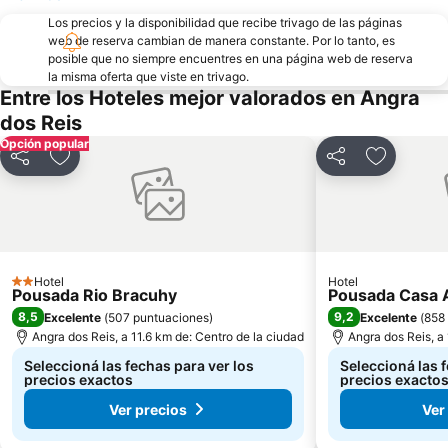
Los precios y la disponibilidad que recibe trivago de las páginas
web de reserva cambian de manera constante. Por lo tanto, es
posible que no siempre encuentres en una página web de reserva
la misma oferta que viste en trivago.
Entre los Hoteles mejor valorados en Angra
dos Reis
Opción popular
Compartir
Añadir a favoritos
Compartir
Añadir a 
Hotel
Hotel
2 Estrellas
Pousada Rio Bracuhy
Pousada Casa A
8,5
9,2
Excelente
(
507 puntuaciones
)
Excelente
(
858
Angra dos Reis, a 11.6 km de: Centro de la ciudad
Angra dos Reis, a 
Seleccioná las fechas para ver los
Seleccioná las 
precios exactos
precios exacto
Ver precios
Ver