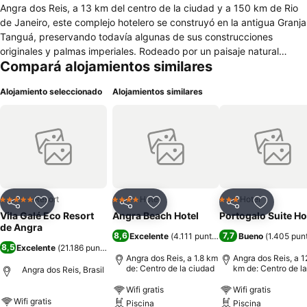
Angra dos Reis, a 13 km del centro de la ciudad y a 150 km de Rio
de Janeiro, este complejo hotelero se construyó en la antigua Granja
Tanguá, preservando todavía algunas de sus construcciones
originales y palmas imperiales. Rodeado por un paisaje natural
Compará alojamientos similares
único, dispone de 319 habitaciones, piscinas exteriores, SPA
Satsanga, varios restaurantes con una oferta gastronómica
Alojamiento seleccionado
Alojamientos similares
diversificada y actividades lúdicas para todas las edades. No olvide
hacer caminatas ecológicas por la Mata Atlántica con visita a las
cascadas, paseos de barco por las islas y de experimentar los
programas de buceo.
Resort
Hotel
Hotel
5 Estrellas
4 Estrellas
3 Estrellas
Compartir
Añadir a favoritos
Compartir
Añadir a favoritos
Compartir
Añadir a 
Vila Galé Eco Resort
Angra Beach Hotel
Portogalo Suite Ho
de Angra
8,6
7,7
Excelente
(
4.111 puntuaciones
Bueno
)
(
1.405 pun
8,5
Excelente
(
21.186 puntuaciones
)
Angra dos Reis, a 1.8 km
Angra dos Reis, a 1
de: Centro de la ciudad
km de: Centro de la
Angra dos Reis, Brasil
ciudad
Wifi gratis
Wifi gratis
Wifi gratis
Piscina
Piscina