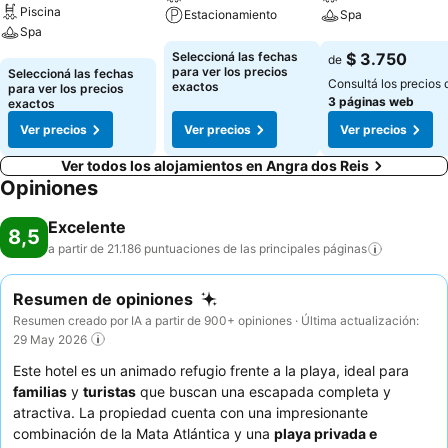
Piscina
Estacionamiento
Spa
Spa
Ver precios
Ver precios
Seleccioná las fechas
$ 3.750
de
Ver precios
para ver los precios
Seleccioná las fechas
Consultá los precios 
exactos
para ver los precios
3 páginas web
exactos
Ver precios
Ver precios
Ver precios
Ver todos los alojamientos en Angra dos Reis
Opiniones
Excelente
8,5
a partir de 21.186 puntuaciones de las principales
páginas
Resumen de opiniones
Resumen creado por IA a partir de 900+ opiniones · Última actualización:
29 May 2026
Este hotel es un animado refugio frente a la playa, ideal para
familias
y
turistas
que buscan una escapada completa y
atractiva. La propiedad cuenta con una impresionante
combinación de la Mata Atlántica y una
playa privada e