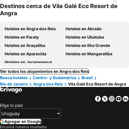
aceptan
Destinos cerca de Vila Galé Eco Resort de
mascotas
Angra
Hoteles en Angra dos Reis
Hoteles en Abraão
Hoteles en Paraty
Hoteles en Ubatuba
Hoteles en Araçatiba
Hoteles en Ilha Grande
Hoteles en Aparecida
Hoteles en Mangaratiba
Hoteles en Jacarepaguá
Ver todos los alojamientos en Angra dos Reis
Busca hoteles
Centro- y Sudamérica
Brasil
Río de Janeiro
Angra dos Reis
Vila Galé Eco Resort de Angra
Facebook
Twitter
Insta
Yo
Elige tu país
Agregar en Google
Encontrá nuestros resultados