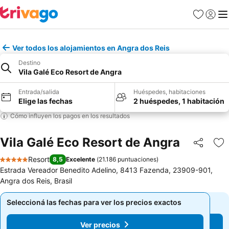
Favoritos
Iniciar 
Me
Ver todos los alojamientos en Angra dos Reis
Destino
Vila Galé Eco Resort de Angra
Entrada/salida
Huéspedes, habitaciones
Elige las fechas
2 huéspedes, 1 habitación
Cómo influyen los pagos en los resultados
Vila Galé Eco Resort de Angra
Compartir
Añ
Resort
8,5
Excelente
(
21.186 puntuaciones
)
5 Estrellas
Estrada Vereador Benedito Adelino, 8413 Fazenda, 23909-901,
Angra dos Reis, Brasil
Seleccioná las fechas para ver los precios exactos
Seleccioná las fechas para ver los precios exactos
Ver precios
Ver precios