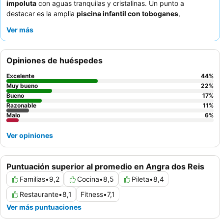
impoluta
con aguas tranquilas y cristalinas. Un punto a
destacar es la amplia
piscina infantil con toboganes
,
complementada con dos pistas de tenis en buen estado y una
Ver más
sala de juegos. Los huéspedes elogian constantemente la
excepcional amabilidad y atención del personal
y el variado y
de alta calidad
desayuno bufé
, que incluye fruta fresca y
Opiniones de huéspedes
tapioca hecha al momento. Para una experiencia más tranquila,
los huéspedes deberían considerar solicitar una habitación
Excelente
44
%
reformada, ya que algunos alojamientos más antiguos pueden
Muy bueno
22
%
estar anticuados.
Bueno
17
%
Razonable
11
%
Malo
6
%
Ver opiniones
Puntuación superior al promedio en Angra dos Reis
Familias
•
9,2
Cocina
•
8,5
Pileta
•
8,4
Restaurante
•
8,1
Fitness
•
7,1
Ver más puntuaciones