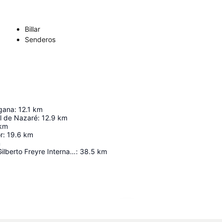
Billar
Senderos
gana
:
12.1
km
al de Nazaré
:
12.9
km
km
r
:
19.6
km
m
Guararapes - Gilberto Freyre International Airport
:
38.5
km
Ampliar mapa