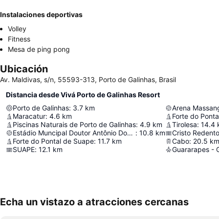
Instalaciones deportivas
Volley
Fitness
Mesa de ping pong
Ubicación
Av. Maldivas, s/n, 55593-313, Porto de Galinhas, Brasil
Distancia desde Vivá Porto de Galinhas Resort
Porto de Galinhas
:
3.7
km
Arena Massan
Maracatur
:
4.6
km
Forte do Pont
Piscinas Naturais de Porto de Galinhas
:
4.9
km
Tirolesa
:
14.4
Estádio Muncipal Doutor Antônio Dourado Neto
:
10.8
km
Cristo Redento
Forte do Pontal de Suape
:
11.7
km
Cabo
:
20.5
k
SUAPE
:
12.1
km
Echa un vistazo a atracciones cercanas