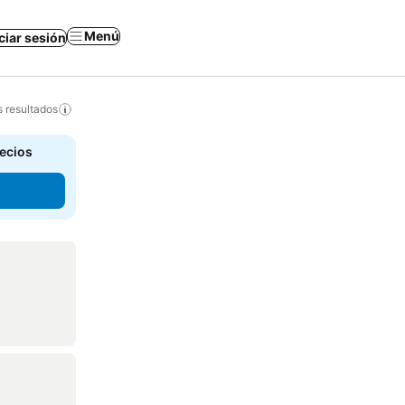
Menú
iciar sesión
s resultados
recios