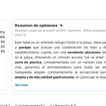
Resumen de opiniones
Resumen creado por IA a partir de 600+ opiniones · Última actualiza
71
%
2026
20
%
5
%
Este hotel es un animado refugio frente a la playa, ideal p
2
%
y
parejas
que buscan una combinación de relax y div
2
%
establecimiento cuenta con una
excelente ubicación
di
en la playa, ofreciendo un cómodo acceso "pé na areia"
zona de piscina
, complementada con un variado club in
cine, garantiza el entretenimiento para todas las e
huéspedes elogian constantemente al excepcional per
amplia y de alta calidad gastronomía
, en particular el de
con sus frutas frescas y especialidades regionales
Ver más
experiencia verdaderamente indulgente, considere re
habitación con una
bañera de hidromasaje en el balcón
.
cio
•
9,1
Instalaciones
•
9,1
Ubicación
•
8,9