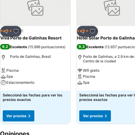
Añadir a favoritos
Añadir a favoritos
Resort
Hotel
4 Estrellas
4 Estrellas
Compartir
Compartir
Vivá Porto de Galinhas Resort
Hotel Solar Porto de Galinh
9,2
9,3
Excelente
(
15.996 puntuaciones
)
Excelente
(
12.657 puntuaci
Porto de Galinhas, Brasil
Porto de Galinhas, a 2.9 km de:
Centro de la ciudad
Piscina
Wifi gratis
Spa
Piscina
Estacionamiento
Spa
Ver precios
Ver precios
Seleccioná las fechas para ver los
Seleccioná las fechas para ver 
precios exactos
precios exactos
Ver precios
Ver precios
Opiniones