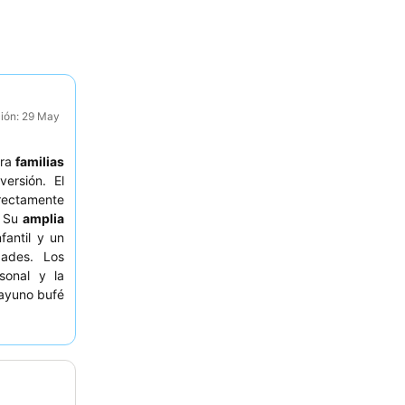
ción: 29 May
ara
familias
ersión. El
rectamente
. Su
amplia
fantil y un
dades. Los
sonal y la
sayuno bufé
. Para una
servar una