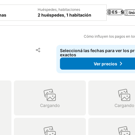
Huéspedes, habitaciones
ES · $
In
chas
2 huéspedes, 1 habitación
Cómo influyen los pagos en lo
Añadir a favoritos
Seleccioná las fechas para ver los p
Compartir
exactos
Ver precios
Cargando
Cargando