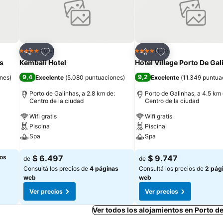
Añadir a favoritos
Añadir a favoritos
Hotel
Hotel
4 Estrellas
4 Estrellas
Compartir
Compartir
as
Kembali Hotel
Hotel Village Porto De Ga
9,4
9,2
ones
)
Excelente
(
5.080 puntuaciones
)
Excelente
(
11.349 puntua
Porto de Galinhas, a 2.8 km de:
Porto de Galinhas, a 4.5 km 
Centro de la ciudad
Centro de la ciudad
Wifi gratis
Wifi gratis
Piscina
Piscina
Spa
Spa
Ver precios
Ver precios
los
$ 6.497
$ 9.747
de
de
Consultá los precios de
4 páginas
Consultá los precios de
2 pág
web
web
Ver precios
Ver precios
Ver todos los alojamientos en Porto d