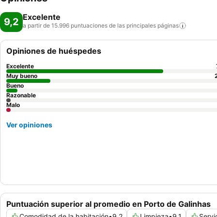
Excelente
9,2
a partir de 15.996 puntuaciones de las principales
páginas
Opiniones de huéspedes
Excelente
Muy bueno
Bueno
Razonable
Malo
Ver opiniones
Puntuación superior al promedio en Porto de Galinhas
Comodidad de la habitación
•
9,2
Limpieza
•
9,1
Servi