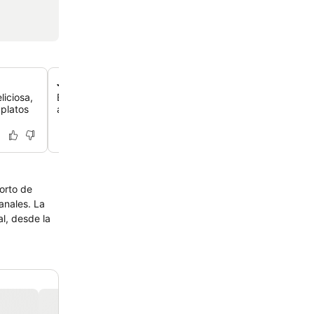
Jardines exuberantes y bien cuidados
liciosa,
El resort cuenta con unos jardines preciosos y extensos
 platos
ambiente encantador y tranquilo para que los disfrutes.
orto de
anales. La
al, desde la