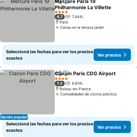
Mercure Paris 19
Compartir
Añadir a favoritos
Philharmonie La Villette
Ver precios
4 Estrellas
6,7
7.444
París
Cenas en la terraza jardín
Ver precios
Seleccioná las fechas para ver los precios
Ver precios
exactos
Clarion Paris CDG Airport
Compartir
Añadir a favoritos
4 Estrellas
7,3
6.974
Roissy-en-France
Comodidades de cocina práctica
Ver prec
Opción popular
Seleccioná las fechas para ver los precios
Ver precios
exactos