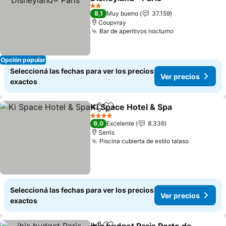
Ver precios
2 Estrellas
8,1
Muy bueno
37.159
Coupvray
Bar de aperitivos nocturno
Ver precios
Opción popular
Seleccioná las fechas para ver los precios
Ver precios
exactos
Ki Space Hotel & Spa
Compartir
Añadir a favoritos
Ver p
4 Estrellas
9,0
Excelente
8.336
Serris
Piscina cubierta de estilo talaso
Ver preci
Seleccioná las fechas para ver los precios
Ver precios
exactos