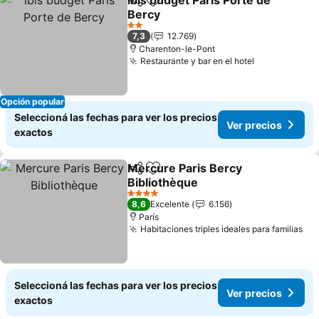
ibis budget Paris Porte de
Compartir
Añadir a favoritos
Bercy
Ver precios
2 Estrellas
7,3
12.769
Charenton-le-Pont
Restaurante y bar en el hotel
Ver precios
Opción popular
Seleccioná las fechas para ver los precios
Ver precios
exactos
Mercure Paris Bercy
Compartir
Añadir a favoritos
Bibliothèque
Ver precios
4 Estrellas
8,6
Excelente
6.156
París
Habitaciones triples ideales para familias
Ver
Seleccioná las fechas para ver los precios
Ver precios
exactos