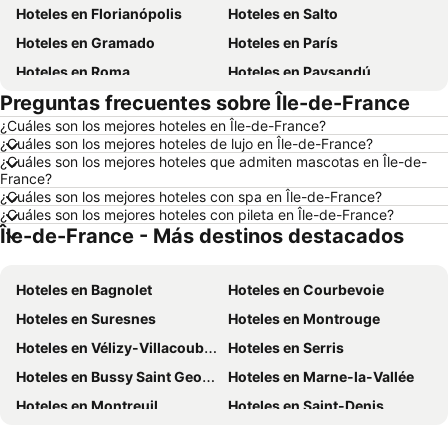
Hoteles en Florianópolis
Hoteles en Salto
Hoteles en Gramado
Hoteles en París
Hoteles en Roma
Hoteles en Paysandú
Preguntas frecuentes sobre Île-de-France
Hoteles en San Carlos de Bariloche
Hoteles en Chuy
¿Cuáles son los mejores hoteles en Île-de-France?
Hoteles en Maceió
Hoteles en Conil de la Frontera
¿Cuáles son los mejores hoteles de lujo en Île-de-France?
Hoteles en Ámsterdam
Hoteles en Foz de Iguazú
¿Cuáles son los mejores hoteles que admiten mascotas en Île-de-
France?
Hoteles en Maragogi
Hoteles en Punta del Diablo
¿Cuáles son los mejores hoteles con spa en Île-de-France?
¿Cuáles son los mejores hoteles con pileta en Île-de-France?
Hoteles en Isla de Miconos
Hoteles en Brasil
Île-de-France - Más destinos destacados
Hoteles en Uruguay
Hoteles en Departamento de Colonia
Hoteles en Argentina
Hoteles en Mallorca
Hoteles en Bagnolet
Hoteles en Courbevoie
Hoteles en Rocha
Hoteles en España
Hoteles en Suresnes
Hoteles en Montrouge
Hoteles en Asturias
Hoteles en Asunción
Hoteles en Vélizy-Villacoublay
Hoteles en Serris
Hoteles en Salto
Hoteles en Isla Samana
Hoteles en Bussy Saint Georges
Hoteles en Marne-la-Vallée
Hoteles en Bahamas
Hoteles en República Dominicana
Hoteles en Montreuil
Hoteles en Saint-Denis
Hoteles en Colombia
Hoteles en Corea del Sur
Hoteles en Vincennes
Hoteles en Athis-Mons