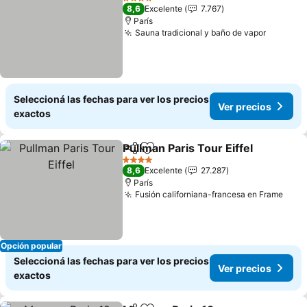
4 Estrellas
8,6
Excelente
7.767
París
Sauna tradicional y baño de vapor
Ver pre
Seleccioná las fechas para ver los precios
Ver precios
exactos
Pullman Paris Tour Eiffel
Compartir
Añadir a favoritos
Ve
4 Estrellas
8,6
Excelente
27.287
París
Fusión californiana-francesa en Frame
Ver 
Opción popular
Seleccioná las fechas para ver los precios
Ver precios
exactos