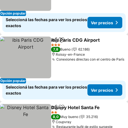
Opción popular
Seleccioná las fechas para ver los precios
Ver precios
exactos
ibis Paris CDG Airport
Compartir
Añadir a favoritos
Ver 
3 Estrellas
7,8
Bueno
62.186
Roissy-en-France
Conexiones directas con el centro de París
V
Opción popular
Seleccioná las fechas para ver los precios
Ver precios
exactos
Disney Hotel Santa Fe
Compartir
Añadir a favoritos
Ver 
2 Estrellas
8,0
Muy bueno
35.216
Coupvray
Restaurante bufé de estilo suroeste
Ver pre