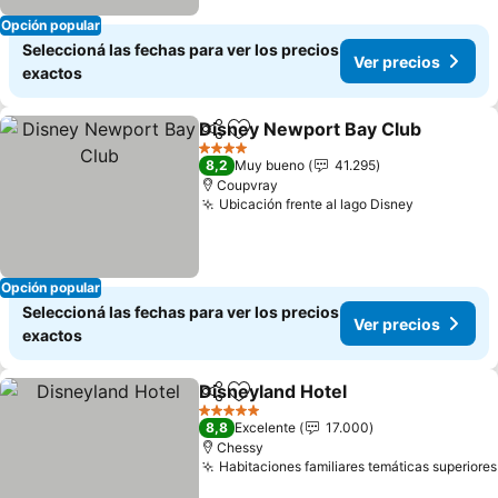
Opción popular
Seleccioná las fechas para ver los precios
Ver precios
exactos
Disney Newport Bay Club
Compartir
Añadir a favoritos
4 Estrellas
8,2
Muy bueno
41.295
Coupvray
Ubicación frente al lago Disney
Ver preci
Opción popular
Seleccioná las fechas para ver los precios
Ver precios
exactos
Disneyland Hotel
Compartir
Añadir a favoritos
Ver preci
5 Estrellas
8,8
Excelente
17.000
Chessy
Habitaciones familiares temáticas superiores