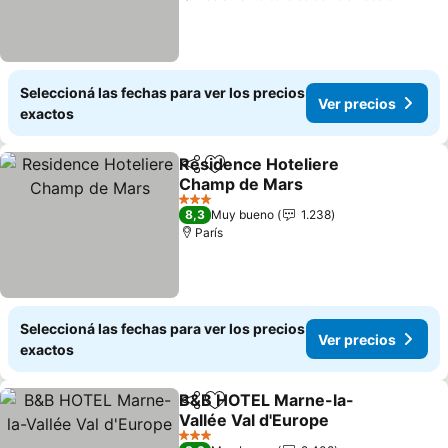
Seleccioná las fechas para ver los precios
Ver precios
exactos
Residence Hoteliere
Compartir
Añadir a favoritos
Champ de Mars
Ver precios
3 Estrellas
8,3
Muy bueno
1.238
París
Seleccioná las fechas para ver los precios
Ver precios
exactos
B&B HOTEL Marne-la-
Compartir
Añadir a favoritos
Vallée Val d'Europe
Ver precios
3 Estrellas