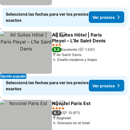
Seleccioná las fechas para ver los precios
Ver precios
exactos
All Suites Hôtel | Paris
Compartir
Añadir a favoritos
Pleyel – L’île Saint Denis
Ver precios
3 Estrellas
8,8
Excelente
1.341
Ile-Saint-Denis
Diseño moderno y limpio
Ver precios
Opción popular
Seleccioná las fechas para ver los precios
Ver precios
exactos
Novotel Paris Est
Compartir
Añadir a favoritos
Ver preci
4 Estrellas
6,7
10.971
Bagnolet
Gimnasio en el hotel
Ver precios