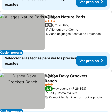
Ver precios
exactos
Villages Nature Paris
Compartir
Añadir a favoritos
Ver p
4 Estrellas
6,9
20.622
Villeneuve-le-Comte
Zona de juegos Bosque de Leyendas
Ver p
Opción popular
Seleccioná las fechas para ver los precios
Ver precios
exactos
Disney Davy Crockett
Compartir
Añadir a favoritos
Ranch
Ver precios
3 Estrellas
8,4
Muy bueno
26.363
Bailly-Romainvilliers
Comodidad familiar con cocina propia
Ver p
Opción popular