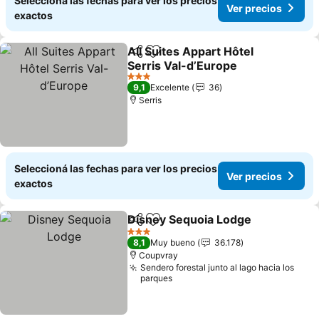
Seleccioná las fechas para ver los precios
Ver precios
exactos
All Suites Appart Hôtel
Compartir
Añadir a favoritos
Serris Val-d’Europe
Ver precios
3 Estrellas
9,1
Excelente
36
Serris
Seleccioná las fechas para ver los precios
Ver precios
exactos
Disney Sequoia Lodge
Compartir
Añadir a favoritos
Ver 
3 Estrellas
8,1
Muy bueno
36.178
Coupvray
Sendero forestal junto al lago hacia los
parques