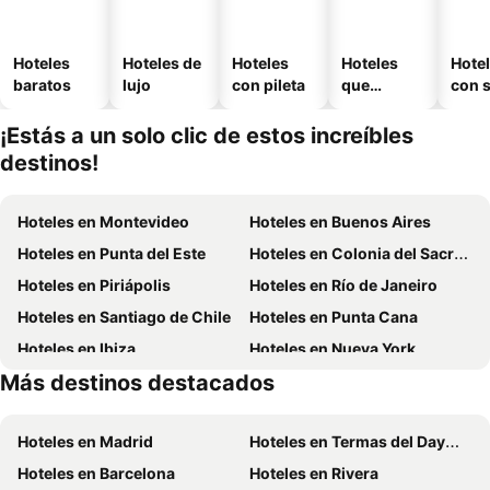
Hoteles
Hoteles de
Hoteles
Hoteles
Hote
baratos
lujo
con pileta
que
con 
aceptan
mascotas
¡Estás a un solo clic de estos increíbles
destinos!
Hoteles en Montevideo
Hoteles en Buenos Aires
Hoteles en Punta del Este
Hoteles en Colonia del Sacramento
Hoteles en Piriápolis
Hoteles en Río de Janeiro
Hoteles en Santiago de Chile
Hoteles en Punta Cana
Hoteles en Ibiza
Hoteles en Nueva York
Más destinos destacados
Hoteles en Aruba
Hoteles en Maldonado
Hoteles en Madrid
Hoteles en Termas del Dayman
Hoteles en Barcelona
Hoteles en Rivera