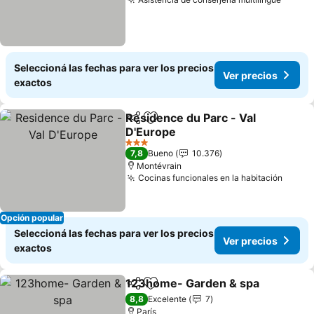
Ver pr
Seleccioná las fechas para ver los precios
Ver precios
exactos
Residence du Parc - Val
Compartir
Añadir a favoritos
D'Europe
Ver precios
3 Estrellas
7,8
Bueno
10.376
Montévrain
Cocinas funcionales en la habitación
Ver p
Opción popular
Seleccioná las fechas para ver los precios
Ver precios
exactos
123home- Garden & spa
Compartir
Añadir a favoritos
V
8,8
Excelente
7
París