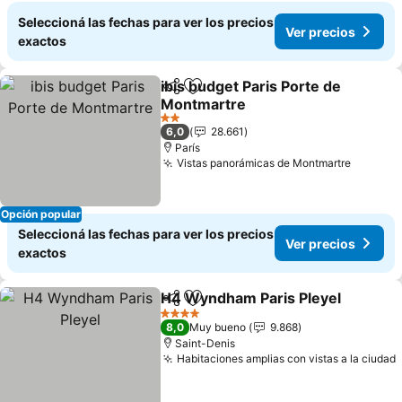
Seleccioná las fechas para ver los precios
Ver precios
exactos
ibis budget Paris Porte de
Compartir
Añadir a favoritos
Montmartre
Ver precios
2 Estrellas
6,0
28.661
París
Vistas panorámicas de Montmartre
Ver pre
Opción popular
Seleccioná las fechas para ver los precios
Ver precios
exactos
H4 Wyndham Paris Pleyel
Compartir
Añadir a favoritos
4 Estrellas
8,0
Muy bueno
9.868
Saint-Denis
Habitaciones amplias con vistas a la ciudad