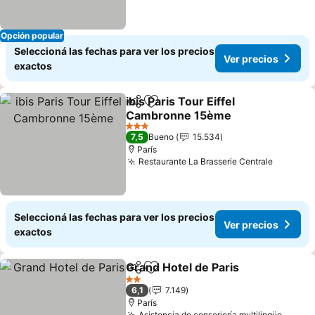
Opción popular
Seleccioná las fechas para ver los precios
Ver precios
exactos
ibis Paris Tour Eiffel
Compartir
Añadir a favoritos
Cambronne 15ème
Ver precios
3 Estrellas
7,5
Bueno
15.534
París
Restaurante La Brasserie Centrale
Ver pre
Seleccioná las fechas para ver los precios
Ver precios
exactos
Grand Hotel de Paris
Compartir
Añadir a favoritos
Ver p
2 Estrellas
6,1
7.149
París
Asistencia de conserjería multilingüe