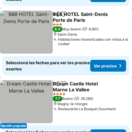
B&B HOTEL Saint-Denis
Compartir
Añadir a favoritos
Porte de Paris
Ver precios
3 Estrellas
8,0
Muy bueno
6.661
Saint-Denis
Habitaciones insonorizadas con vistas a la
ciudad
Seleccioná las fechas para ver los precios
Ver precios
exactos
Dream Castle Hotel
Compartir
Añadir a favoritos
Marne La Vallee
Ver precios
4 Estrellas
7,7
Bueno
26.285
Magny-le-Hongre
Restaurante Le Bosquet Gourmand
Ver pre
Opción popular