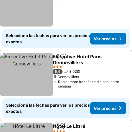
Seleccioná las fechas para ver los precios
Ver precios
exactos
Executive Hotel Paris
Compartir
Añadir a favoritos
Gennevilliers
Ver precios
3 Estrellas
6,4
3.028
Gennevilliers
Restaurante francés tradicional entre
semana
Seleccioná las fechas para ver los precios
Ver precios
exactos
Hôtel Le Littré
Compartir
Añadir a favoritos
Ver precios