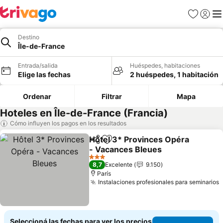
Favoritos
Iniciar 
Me
Destino
Île-de-France
Entrada/salida
Huéspedes, habitaciones
Elige las fechas
2 huéspedes, 1 habitación
Ordenar
Filtrar
Mapa
Hoteles en Île-de-France (Francia)
Cómo influyen los pagos en los resultados
Hôtel 3* Provinces Opéra
Compartir
Añadir a favoritos
- Vacances Bleues
Ver precios
3 Estrellas
8,7
Excelente
9.150
París
Instalaciones profesionales para seminarios
V
Seleccioná las fechas para ver los precios