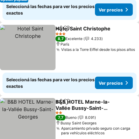
Seleccioná las fechas para ver los precios
Ver precios
exactos
Hotel Saint Christophe
Compartir
Añadir a favoritos
Ver
3 Estrellas
8,7
Excelente
4.233
París
Vistas a la Torre Eiffel desde los pisos altos
V
Seleccioná las fechas para ver los precios
Ver precios
exactos
B&B HOTEL Marne-la-
Compartir
Añadir a favoritos
Vallée Bussy-Saint-
Georges
Ver precios
2 Estrellas
7,7
Bueno
8.091
Bussy Saint Georges
Aparcamiento privado seguro con carga
para vehículos eléctricos