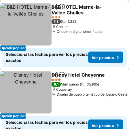
B&B HOTEL Marne-la-
Compartir
Añadir a favoritos
Vallée Chelles
Ver precios
3 Estrellas
7,3
1.322
Chelles
Check-in digital simplificado
Ver precios
Opción popular
Seleccioná las fechas para ver los precios
Ver precios
exactos
Disney Hotel Cheyenne
Compartir
Añadir a favoritos
Ve
3 Estrellas
8,1
Muy bueno
35.965
Coupvray
Diseño de pueblo temático del Lejano Oeste
Opción popular
Seleccioná las fechas para ver los precios
Ver precios
exactos