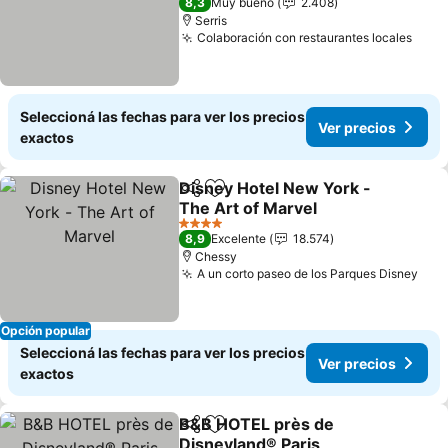
8,3
Muy bueno
2.408
Serris
Colaboración con restaurantes locales
Ver 
Seleccioná las fechas para ver los precios
Ver precios
exactos
Disney Hotel New York -
Compartir
Añadir a favoritos
The Art of Marvel
Ver precios
4 Estrellas
8,9
Excelente
18.574
Chessy
A un corto paseo de los Parques Disney
Ver
Opción popular
Seleccioná las fechas para ver los precios
Ver precios
exactos
B&B HOTEL près de
Compartir
Añadir a favoritos
Disneyland® Paris