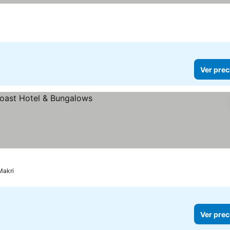
Ver prec
os
Makri
Ver prec