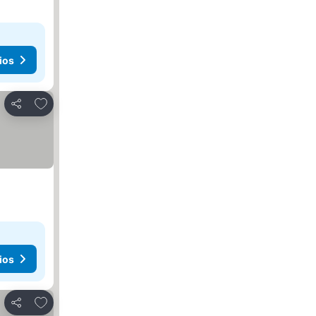
ios
Añadir a favoritos
Compartir
ios
Añadir a favoritos
Compartir