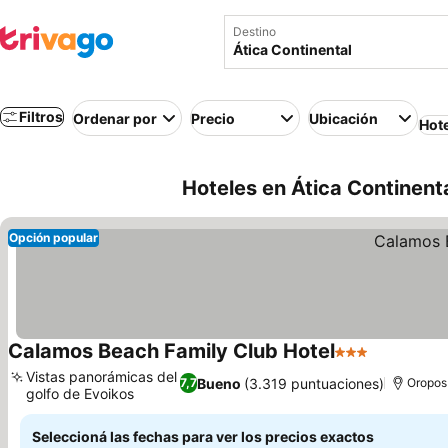
Destino
Filtros
Ordenar por
Precio
Ubicación
Hot
Hoteles en Ática Continenta
Opción popular
Calamos Beach Family Club Hotel
3 Estrellas
Ver preci
Vistas panorámicas del
Bueno
(3.319 puntuaciones)
7,7
Oropos
golfo de Evoikos
Ver precios
Seleccioná las fechas para ver los precios exactos