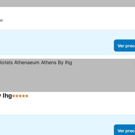
as
Ver prec
 Ihg
5 Estrellas
Ver precios
Ver prec