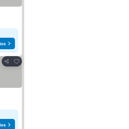
ios
Añadir a favoritos
Compartir
ios