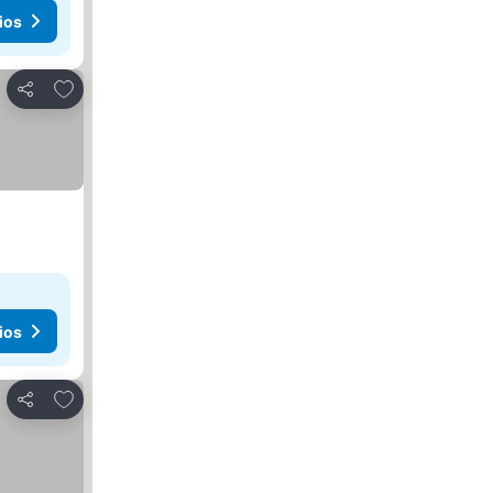
ios
Añadir a favoritos
Compartir
ios
Añadir a favoritos
Compartir