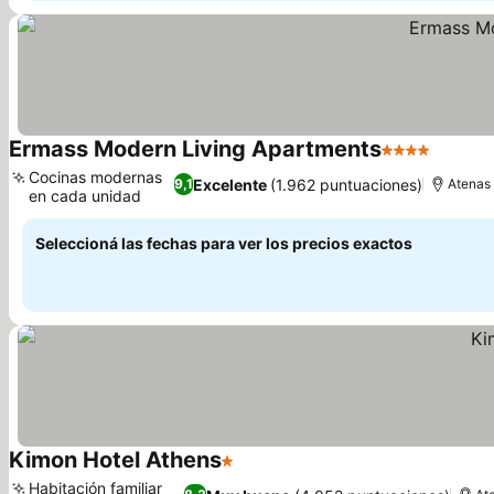
Ermass Modern Living Apartments
4 Estrellas
Ver pre
Cocinas modernas
Excelente
(1.962 puntuaciones)
9,1
Atenas
en cada unidad
Ver precios
Seleccioná las fechas para ver los precios exactos
Kimon Hotel Athens
1 Estrellas
Ver precios
Habitación familiar