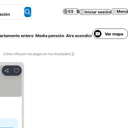
ES · $
Menú
Iniciar sesión
ación
Ver mapa
artamento entero
Media pensión
Aire acondicionado
Departame
Cómo influyen los pagos en los resultados
Añadir a favoritos
Compartir