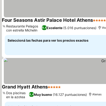
Four Seasons Astir Palace Hotel Athens
5 Estre
Restaurante Pelagos
Excelente
(5.016 puntuaciones)
9,4
Vo
con estrella Michelin
Ver precios
Seleccioná las fechas para ver los precios exactos
Grand Hyatt Athens
5 Estrellas
Ver precios
Dos piscinas
Muy bueno
(16.127 puntuaciones)
8,4
Atenas
en la azotea
Ver precios