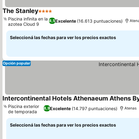
The Stanley
4 Estrellas
Ver precios
Piscina infinita en la
Excelente
(16.613 puntuaciones)
8,5
Aten
azotea Cloud 9
Ver precios
Seleccioná las fechas para ver los precios exactos
Opción popular
Intercontinental Hotels Athenaeum Athens By
Piscina exterior
Excelente
(14.797 puntuaciones)
8,9
Atenas
de temporada
Ver precios
Seleccioná las fechas para ver los precios exactos