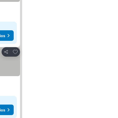
ios
Añadir a favoritos
Compartir
ios