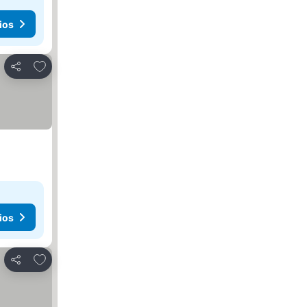
ios
Añadir a favoritos
Compartir
ios
Añadir a favoritos
Compartir