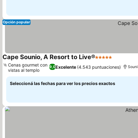
Opción popular
Cape Sounio, A Resort to Live®
5 Estrellas
Ver precio
Cenas gourmet con
Excelente
(4.543 puntuaciones)
9,0
Souni
vistas al templo
Ver precios
Seleccioná las fechas para ver los precios exactos