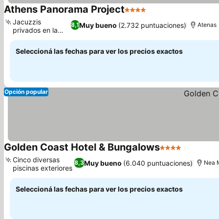
Athens Panorama Project
4 Estrellas
Ver precios
Jacuzzis
Muy bueno
(2.732 puntuaciones)
8,1
Atenas
privados en la
Ver precios
terraza
Seleccioná las fechas para ver los precios exactos
Opción popular
Golden Coast Hotel & Bungalows
4 Estrellas
Ver preci
Cinco diversas
Muy bueno
(6.040 puntuaciones)
8,3
Nea 
piscinas exteriores
Ver precios
Seleccioná las fechas para ver los precios exactos