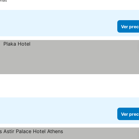
enas
Ver prec
Ver prec