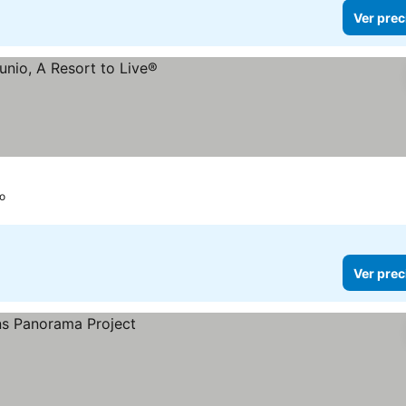
Ver prec
s
o
Ver prec