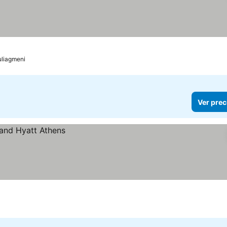
llas
Ver precios
uliagmeni
Ver prec