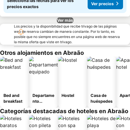
Seleccioná las fechas para ver los
Ver precios
precios exactos
Ver más
Los precios y la disponibilidad que recibe trivago de las páginas
web de reserva cambian de manera constante. Por lo tanto, es
posible que no siempre encuentres en una página web de reserva
la misma oferta que viste en trivago.
Otros alojamientos en Abraão
Bed and
Departame
Hostel
Casa de
Apart
breakfast
nto
huéspedes
equipado
Categorías destacadas de hoteles en Abraão