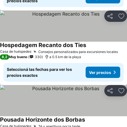
precios exactos
Compartir
Añ
Hospedagem Recanto dos Ties
Casa de huéspedes
Consejos personalizados para excursiones locales
8,2
Muy bueno
330
a 0.5 km de la playa
Seleccioná las fechas para ver los
Ver precios
precios exactos
Compartir
Añ
Pousada Horizonte dos Borbas
Casa de huéspedes
Té y aperitivos por la tarde