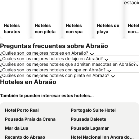
Hoteles
Hoteles
Hoteles
Hoteles de
Hote
baratos
con pileta
con spa
playa
con
esta
mien
Preguntas frecuentes sobre Abraão
¿Cuáles son los mejores hoteles en Abraão?
¿Cuáles son los mejores hoteles de lujo en Abraão?
¿Cuáles son los mejores hoteles que admiten mascotas en Abraão?
¿Cuáles son los mejores hoteles con spa en Abraão?
¿Cuáles son los mejores hoteles con pileta en Abraão?
Hoteles en Abraão
También te pueden interesar estos hoteles...
Hotel Porto Real
Portogalo Suite Hotel
Pousada Praia da Crena
Pousada Daleste
Mar da Lua
Pousada Lagamar
Recanto do Abraao
Hotel Nacional Inn Angra dos Reis