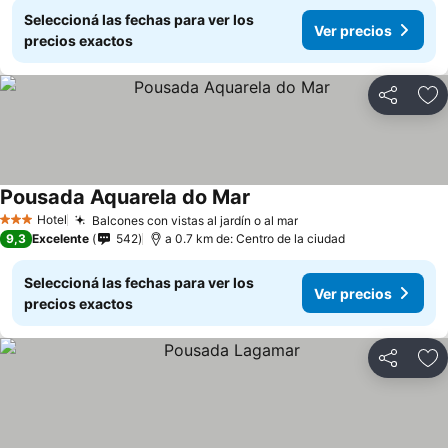
Seleccioná las fechas para ver los
Ver precios
precios exactos
Compartir
Añ
Pousada Aquarela do Mar
Hotel
Balcones con vistas al jardín o al mar
3 Estrellas
9,3
Excelente
542
a 0.7 km de: Centro de la ciudad
Seleccioná las fechas para ver los
Ver precios
precios exactos
Compartir
Añ