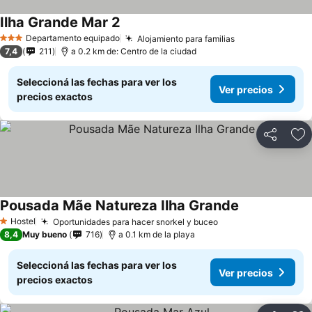
Ilha Grande Mar 2
Departamento equipado
Alojamiento para familias
3 Estrellas
7,4
211
a 0.2 km de: Centro de la ciudad
Seleccioná las fechas para ver los
Ver precios
precios exactos
Compartir
Añ
Pousada Mãe Natureza Ilha Grande
Hostel
Oportunidades para hacer snorkel y buceo
1 Estrellas
8,4
Muy bueno
716
a 0.1 km de la playa
Seleccioná las fechas para ver los
Ver precios
precios exactos