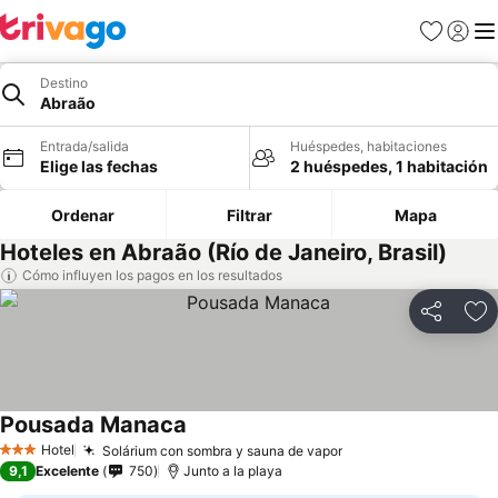
Favoritos
Iniciar 
Me
Destino
Abraão
Entrada/salida
Huéspedes, habitaciones
Elige las fechas
2 huéspedes, 1 habitación
Ordenar
Filtrar
Mapa
Hoteles en Abraão (Río de Janeiro, Brasil)
Cómo influyen los pagos en los resultados
Compartir
Añ
Pousada Manaca
Hotel
Solárium con sombra y sauna de vapor
3 Estrellas
9,1
Excelente
750
Junto a la playa