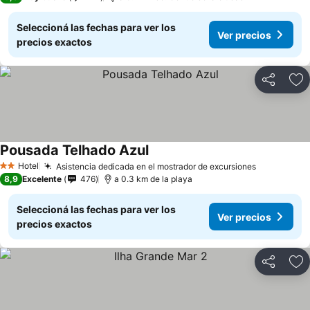
Seleccioná las fechas para ver los
Ver precios
precios exactos
Compartir
Añ
Pousada Telhado Azul
Hotel
Asistencia dedicada en el mostrador de excursiones
2 Estrellas
8,9
Excelente
476
a 0.3 km de la playa
Seleccioná las fechas para ver los
Ver precios
precios exactos
Compartir
Añ