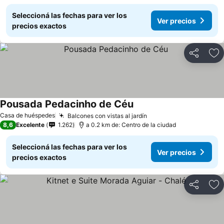
Seleccioná las fechas para ver los
Ver precios
precios exactos
Compartir
Añ
Pousada Pedacinho de Céu
Casa de huéspedes
Balcones con vistas al jardín
8,6
Excelente
1.262
a 0.2 km de: Centro de la ciudad
Seleccioná las fechas para ver los
Ver precios
precios exactos
Compartir
Añ