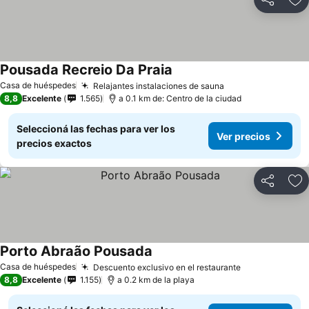
Compartir
Añ
Pousada Recreio Da Praia
Casa de huéspedes
Relajantes instalaciones de sauna
8,8
Excelente
1.565
a 0.1 km de: Centro de la ciudad
Seleccioná las fechas para ver los
Ver precios
precios exactos
Compartir
Añ
Porto Abraão Pousada
Casa de huéspedes
Descuento exclusivo en el restaurante
8,8
Excelente
1.155
a 0.2 km de la playa