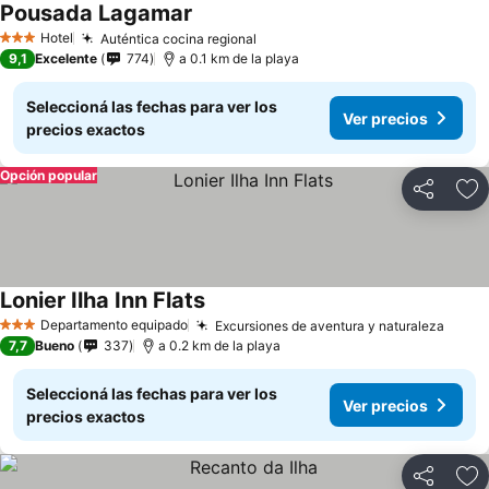
Pousada Lagamar
Hotel
Auténtica cocina regional
3 Estrellas
9,1
Excelente
774
a 0.1 km de la playa
Seleccioná las fechas para ver los
Ver precios
precios exactos
Opción popular
Compartir
Añ
Lonier Ilha Inn Flats
Departamento equipado
Excursiones de aventura y naturaleza
3 Estrellas
7,7
Bueno
337
a 0.2 km de la playa
Seleccioná las fechas para ver los
Ver precios
precios exactos
Compartir
Añ