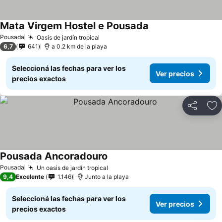
Mata Virgem Hostel e Pousada
Pousada
Oasis de jardín tropical
6,7
641
a 0.2 km de la playa
Seleccioná las fechas para ver los
Ver precios
precios exactos
Compartir
Añ
Pousada Ancoradouro
Pousada
Un oasis de jardín tropical
9,4
Excelente
1.146
Junto a la playa
Seleccioná las fechas para ver los
Ver precios
precios exactos