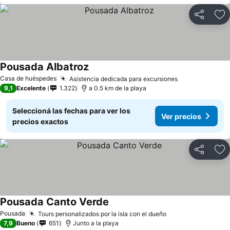
Compartir
Añ
Pousada Albatroz
Casa de huéspedes
Asistencia dedicada para excursiones
9,1
Excelente
1.322
a 0.5 km de la playa
Seleccioná las fechas para ver los
Ver precios
precios exactos
Compartir
Añ
Pousada Canto Verde
Pousada
Tours personalizados por la isla con el dueño
7,9
Bueno
651
Junto a la playa