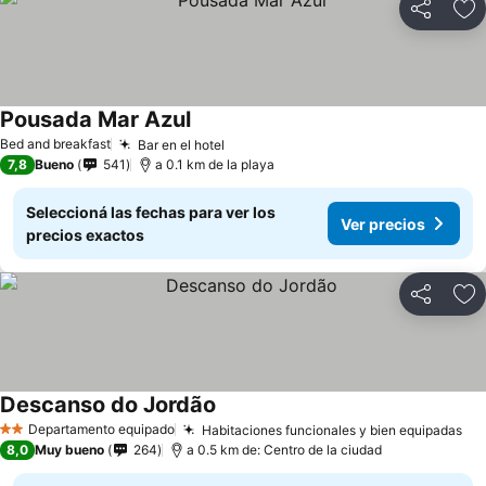
Compartir
Añ
Pousada Mar Azul
Bed and breakfast
Bar en el hotel
7,8
Bueno
541
a 0.1 km de la playa
Seleccioná las fechas para ver los
Ver precios
precios exactos
Compartir
Añ
Descanso do Jordão
Departamento equipado
Habitaciones funcionales y bien equipadas
2 Estrellas
8,0
Muy bueno
264
a 0.5 km de: Centro de la ciudad