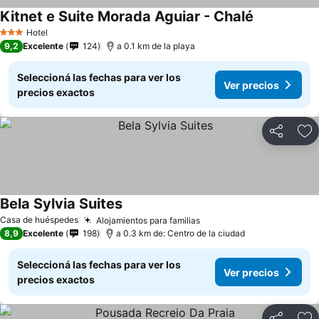
Kitnet e Suite Morada Aguiar - Chalé
Hotel
3 Estrellas
9,2
Excelente
124
a 0.1 km de la playa
Seleccioná las fechas para ver los
Ver precios
precios exactos
Compartir
Añ
Bela Sylvia Suites
Casa de huéspedes
Alojamientos para familias
8,9
Excelente
198
a 0.3 km de: Centro de la ciudad
Seleccioná las fechas para ver los
Ver precios
precios exactos