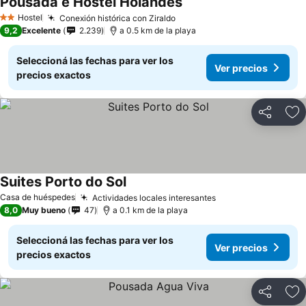
Pousada e Hostel Holandês
Hostel
Conexión histórica con Ziraldo
2 Estrellas
9,2
Excelente
2.239
a 0.5 km de la playa
Seleccioná las fechas para ver los
Ver precios
precios exactos
Compartir
Añ
Suites Porto do Sol
Casa de huéspedes
Actividades locales interesantes
8,0
Muy bueno
47
a 0.1 km de la playa
Seleccioná las fechas para ver los
Ver precios
precios exactos
Compartir
Añ