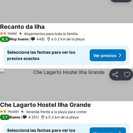
Recanto da Ilha
Hotel
Alojamientos para toda la familia
2 Estrellas
8,3
Muy bueno
448
a 0.2 km de la playa
Seleccioná las fechas para ver los
Ver precios
precios exactos
Compartir
Añ
Che Lagarto Hostel Ilha Grande
Hostel
Veranda frente a la playa para comer
2 Estrellas
7,7
Bueno
4.251
a 0.2 km de la playa
Seleccioná las fechas para ver los