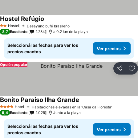
Hostel Refúgio
Hostel
Desayuno bufé brasileño
2 Estrellas
8,7
Excelente
1.284
a 0.2 km de la playa
Seleccioná las fechas para ver los
Ver precios
precios exactos
Opción popular
Compartir
Añ
Bonito Paraiso Ilha Grande
Hotel
Habitaciones elevadas en la 'Casa da Floresta'
4 Estrellas
9,4
Excelente
1.025
Junto a la playa
Seleccioná las fechas para ver los
Ver precios
precios exactos