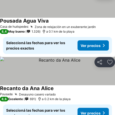
Pousada Agua Viva
Casa de huéspedes
Zona de relajación en un exuberante jardín
8,4
Muy bueno
1.326
a 0.1 km de la playa
Seleccioná las fechas para ver los
Ver precios
precios exactos
Compartir
Añ
Recanto da Ana Alice
Pousada
Desayuno casero variado
8,6
Excelente
691
a 0.2 km de la playa
Seleccioná las fechas para ver los
Ver precios