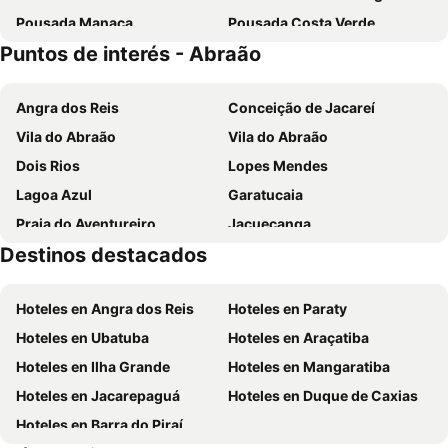
Pousada Manaca
Pousada Costa Verde
Puntos de interés - Abraão
Pousada Casablanca
CLH Suites Ilha Grande
Pousada Lisamar
Pousada Aquarela do Mar
Angra dos Reis
Conceição de Jacareí
Recanto da Ilha
Pousada Telhado Azul
Vila do Abraão
Vila do Abraão
Pousada Rubi
Lonier Praia Inn Flats
Dois Rios
Lopes Mendes
Pousada Caúca
Vila Pedra Mar
Lagoa Azul
Garatucaia
Pousada Cabanas Paraiso
Suites Lauberge
Praia do Aventureiro
Jacuecanga
Pousada Portal dos Borbas
Pousada Milton
Destinos destacados
Jacuecanga
Saco do Mamanguá
Pousada Tony Montana
Residência Angra Deep Blue
Ilha grande
Mambucaba
Hospedaria Cobras E Lagartos
Hoteles en Angra dos Reis
Hoteles en Paraty
Hoteles en Ubatuba
Hoteles en Araçatiba
Hoteles en Ilha Grande
Hoteles en Mangaratiba
Hoteles en Jacarepaguá
Hoteles en Duque de Caxias
Hoteles en Barra do Piraí