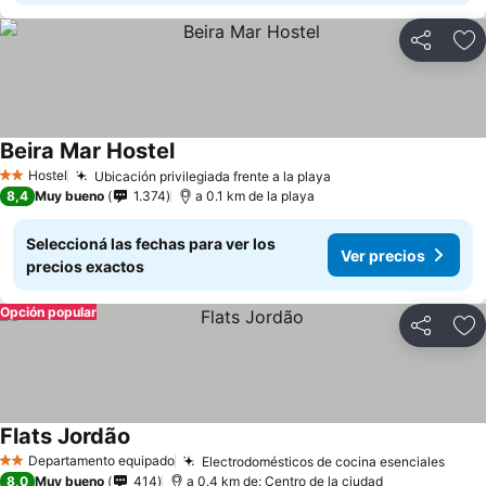
Compartir
Añ
Beira Mar Hostel
Hostel
Ubicación privilegiada frente a la playa
2 Estrellas
8,4
Muy bueno
1.374
a 0.1 km de la playa
Seleccioná las fechas para ver los
Ver precios
precios exactos
Opción popular
Compartir
Añ
Flats Jordão
Departamento equipado
Electrodomésticos de cocina esenciales
2 Estrellas
8,0
Muy bueno
414
a 0.4 km de: Centro de la ciudad