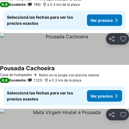
8,8
Excelente
789
a 0.3 km de la playa
Seleccioná las fechas para ver los
Ver precios
precios exactos
Compartir
Añ
Pousada Cachoeira
Casa de huéspedes
Retiro en la jungla con piscina natural
8,6
Excelente
1.122
a 0.3 km de la playa
Seleccioná las fechas para ver los
Ver precios
precios exactos
Compartir
Añ