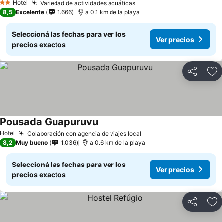
Hotel
Variedad de actividades acuáticas
2 Estrellas
8,5
Excelente
1.666
a 0.1 km de la playa
Seleccioná las fechas para ver los
Ver precios
precios exactos
Compartir
Añ
Pousada Guapuruvu
Hotel
Colaboración con agencia de viajes local
8,2
Muy bueno
1.036
a 0.6 km de la playa
Seleccioná las fechas para ver los
Ver precios
precios exactos
Compartir
Añ