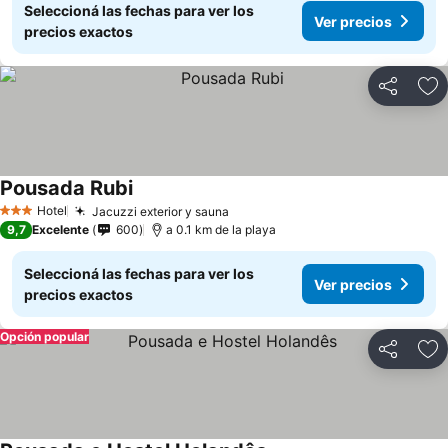
Seleccioná las fechas para ver los
Ver precios
precios exactos
Compartir
Añ
Pousada Rubi
Hotel
Jacuzzi exterior y sauna
3 Estrellas
9,7
Excelente
600
a 0.1 km de la playa
Seleccioná las fechas para ver los
Ver precios
precios exactos
Opción popular
Compartir
Añ