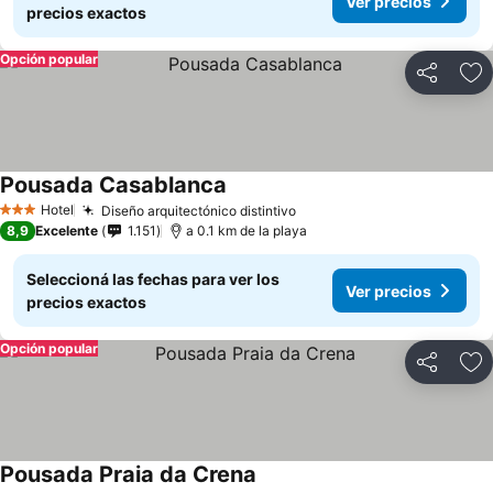
Ver precios
precios exactos
Opción popular
Compartir
Añ
Pousada Casablanca
Hotel
Diseño arquitectónico distintivo
3 Estrellas
8,9
Excelente
1.151
a 0.1 km de la playa
Seleccioná las fechas para ver los
Ver precios
precios exactos
Opción popular
Compartir
Añ
Pousada Praia da Crena