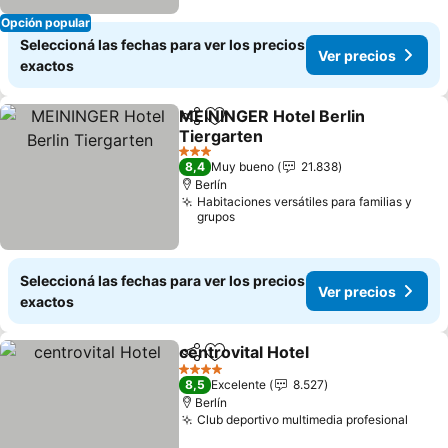
Opción popular
Seleccioná las fechas para ver los precios
Ver precios
exactos
MEININGER Hotel Berlin
Compartir
Añadir a favoritos
Tiergarten
3 Estrellas
8,4
Muy bueno
21.838
Berlín
Habitaciones versátiles para familias y
grupos
Seleccioná las fechas para ver los precios
Ver precios
exactos
centrovital Hotel
Compartir
Añadir a favoritos
4 Estrellas
8,5
Excelente
8.527
Berlín
Club deportivo multimedia profesional