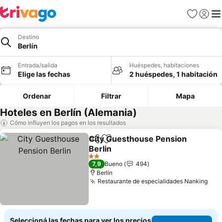
Favoritos
Iniciar 
Me
Destino
Berlín
Entrada/salida
Huéspedes, habitaciones
Elige las fechas
2 huéspedes, 1 habitación
Ordenar
Filtrar
Mapa
Hoteles en Berlín (Alemania)
Cómo influyen los pagos en los resultados
City Guesthouse Pension
Compartir
Añadir a favoritos
Berlin
2 Estrellas
7,9
Bueno
494
Berlín
Restaurante de especialidades Nanking
Seleccioná las fechas para ver los precios