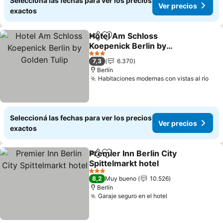
Seleccioná las fechas para ver los precios
Ver precios
exactos
Hotel Am Schloss
Compartir
Añadir a favoritos
Koepenick Berlin by
Golden Tulip
3 Estrellas
7,3
6.370
Berlín
Habitaciones modernas con vistas al río
Seleccioná las fechas para ver los precios
Ver precios
exactos
Premier Inn Berlin City
Compartir
Añadir a favoritos
Spittelmarkt hotel
3 Estrellas
8,2
Muy bueno
10.526
Berlín
Garaje seguro en el hotel