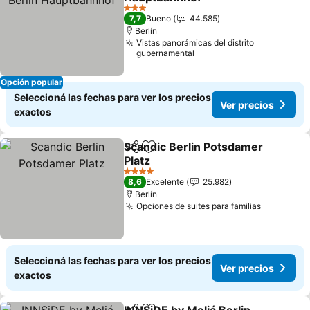
3 Estrellas
7,7
Bueno
44.585
Berlín
Vistas panorámicas del distrito
gubernamental
Opción popular
Seleccioná las fechas para ver los precios
Ver precios
exactos
Scandic Berlin Potsdamer
Compartir
Añadir a favoritos
Platz
4 Estrellas
8,6
Excelente
25.982
Berlín
Opciones de suites para familias
Seleccioná las fechas para ver los precios
Ver precios
exactos