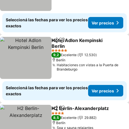
Seleccioná las fechas para ver los precios
Ver precios
exactos
Hotel Adlon Kempinski
Compartir
Añadir a favoritos
Berlin
5 Estrellas
9,2
Excelente
12.530
Berlín
Habitaciones con vistas a la Puerta de
Brandeburgo
Seleccioná las fechas para ver los precios
Ver precios
exactos
H2 Berlin-Alexanderplatz
Compartir
Añadir a favoritos
4 Estrellas
8,5
Excelente
29.882
Berlín
Spa y sauna relajantes