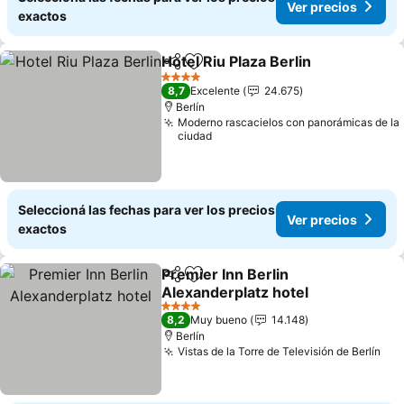
Ver precios
exactos
Hotel Riu Plaza Berlin
Compartir
Añadir a favoritos
4 Estrellas
8,7
Excelente
24.675
Berlín
Moderno rascacielos con panorámicas de la
ciudad
Seleccioná las fechas para ver los precios
Ver precios
exactos
Premier Inn Berlin
Compartir
Añadir a favoritos
Alexanderplatz hotel
4 Estrellas
8,2
Muy bueno
14.148
Berlín
Vistas de la Torre de Televisión de Berlín