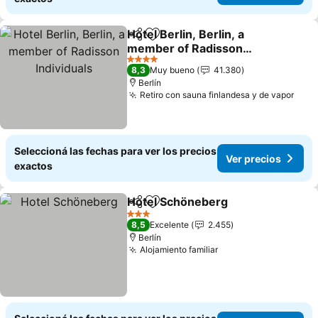
Hotel Berlin, Berlin, a
Compartir
Añadir a favoritos
member of Radisson
Individuals
4 Estrellas
8,3
Muy bueno
41.380
Berlín
Retiro con sauna finlandesa y de vapor
Seleccioná las fechas para ver los precios
Ver precios
exactos
Hotel Schöneberg
Compartir
Añadir a favoritos
3 Estrellas
8,5
Excelente
2.455
Berlín
Alojamiento familiar