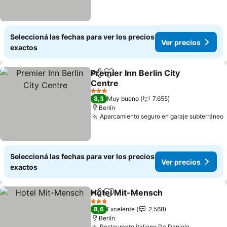
Seleccioná las fechas para ver los precios
Ver precios
exactos
Premier Inn Berlin City
Compartir
Añadir a favoritos
Centre
3 Estrellas
8,3
Muy bueno
7.655
Berlín
Aparcamiento seguro en garaje subterráneo
Seleccioná las fechas para ver los precios
Ver precios
exactos
Hotel Mit-Mensch
Compartir
Añadir a favoritos
3 Estrellas
8,6
Excelente
2.568
Berlín
Restaurante italiano Da Daniele