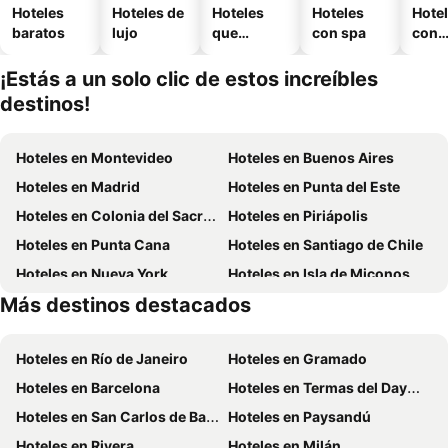
Hoteles
Hoteles de
Hoteles
Hoteles
Hote
baratos
lujo
que
con spa
con
aceptan
esta
mascotas
mien
¡Estás a un solo clic de estos increíbles
destinos!
Hoteles en Montevideo
Hoteles en Buenos Aires
Hoteles en Madrid
Hoteles en Punta del Este
Hoteles en Colonia del Sacramento
Hoteles en Piriápolis
Hoteles en Punta Cana
Hoteles en Santiago de Chile
Hoteles en Nueva York
Hoteles en Isla de Miconos
Más destinos destacados
Hoteles en Maldonado
Hoteles en Uruguay
Hoteles en Río de Janeiro
Hoteles en Gramado
Hoteles en Barcelona
Hoteles en Termas del Dayman
Hoteles en San Carlos de Bariloche
Hoteles en Paysandú
Hoteles en Rivera
Hoteles en Milán