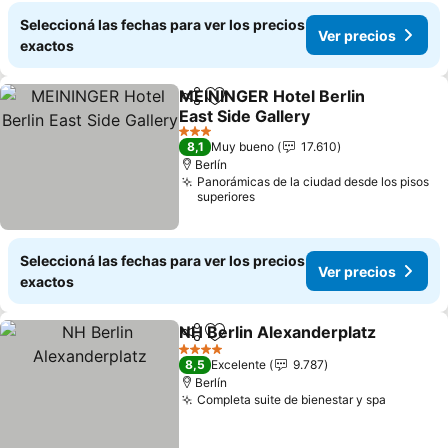
Seleccioná las fechas para ver los precios
Ver precios
exactos
MEININGER Hotel Berlin
Compartir
Añadir a favoritos
East Side Gallery
3 Estrellas
8,1
Muy bueno
17.610
Berlín
Panorámicas de la ciudad desde los pisos
superiores
Seleccioná las fechas para ver los precios
Ver precios
exactos
NH Berlin Alexanderplatz
Compartir
Añadir a favoritos
4 Estrellas
8,5
Excelente
9.787
Berlín
Completa suite de bienestar y spa