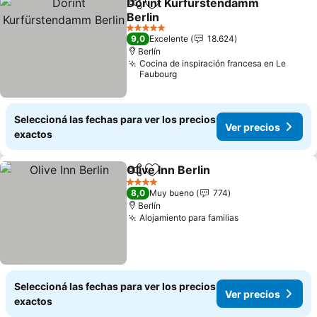
Dorint Kurfürstendamm
Compartir
Añadir a favoritos
Berlin
5 Estrellas
9,0
Excelente
18.624
Berlín
Cocina de inspiración francesa en Le
Faubourg
Seleccioná las fechas para ver los precios
Ver precios
exactos
Olive Inn Berlin
Compartir
Añadir a favoritos
4 Estrellas
8,0
Muy bueno
774
Berlín
Alojamiento para familias
Seleccioná las fechas para ver los precios
Ver precios
exactos