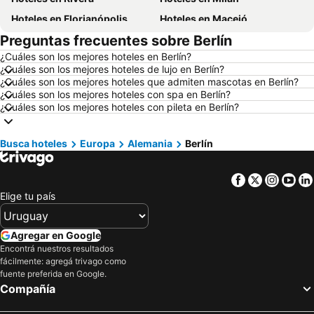
Hoteles en Florianópolis
Hoteles en Maceió
Preguntas frecuentes sobre Berlín
Hoteles en Mendoza Capital
Hoteles en Roma
¿Cuáles son los mejores hoteles en Berlín?
Hoteles en Petrópolis
Hoteles en Punta del Diablo
¿Cuáles son los mejores hoteles de lujo en Berlín?
Hoteles en Miami Beach
Hoteles en Canela
¿Cuáles son los mejores hoteles que admiten mascotas en Berlín?
¿Cuáles son los mejores hoteles con spa en Berlín?
Hoteles en Chuy
Hoteles en Berlín
¿Cuáles son los mejores hoteles con pileta en Berlín?
Hoteles en Ibiza
Hoteles en Salto
Hoteles en Brasil
Hoteles en Florida
Busca hoteles
Europa
Alemania
Berlín
Hoteles en Aruba
Hoteles en Canelones
Facebook
Twitter
Insta
Yo
Hoteles en Argentina
Hoteles en Mallorca
Elige tu país
Hoteles en Asunción
Hoteles en Artigas
Hoteles en Departamento de Colonia
Hoteles en Rocha
Agregar en Google
Hoteles en Algarve
Hoteles en Mendoza Provincia
Encontrá nuestros resultados
fácilmente: agregá trivago como
Hoteles en Isla Samana
Hoteles en Bahamas
fuente preferida en Google.
Hoteles en Costa Rica
Hoteles en República Dominicana
Compañía