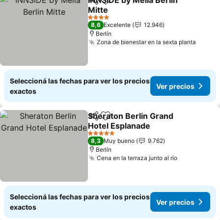
INNSiDE by Meliá Berlin
Compartir
Añadir a favoritos
Mitte
4 Estrellas
8,6
Excelente
12.946
Berlín
Zona de bienestar en la sexta planta
Seleccioná las fechas para ver los precios
Ver precios
exactos
Sheraton Berlin Grand
Compartir
Añadir a favoritos
Hotel Esplanade
5 Estrellas
8,3
Muy bueno
9.762
Berlín
Cena en la terraza junto al río
Seleccioná las fechas para ver los precios
Ver precios
exactos