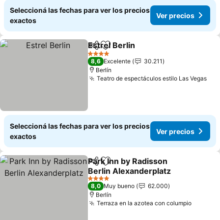
Seleccioná las fechas para ver los precios
Ver precios
exactos
Estrel Berlin
Compartir
Añadir a favoritos
4 Estrellas
8,6
Excelente
30.211
Berlín
Teatro de espectáculos estilo Las Vegas
Seleccioná las fechas para ver los precios
Ver precios
exactos
Park Inn by Radisson
Compartir
Añadir a favoritos
Berlin Alexanderplatz
4 Estrellas
8,0
Muy bueno
62.000
Berlín
Terraza en la azotea con columpio