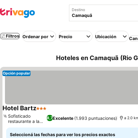
Destino
Filtros
Ordenar por
Precio
Ubicación
Canc
Hoteles en Camaquã (Rio Gr
Opción popular
Hotel Bartz
3 Estrellas
Sofisticado
Excelente
(1.993 puntuaciones)
8,7
a 2.0 k
restaurante a la
carta
Seleccioná las fechas para ver los precios exactos