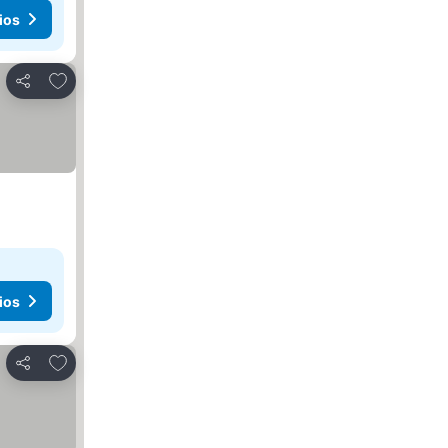
ios
Añadir a favoritos
Compartir
ios
Añadir a favoritos
Compartir