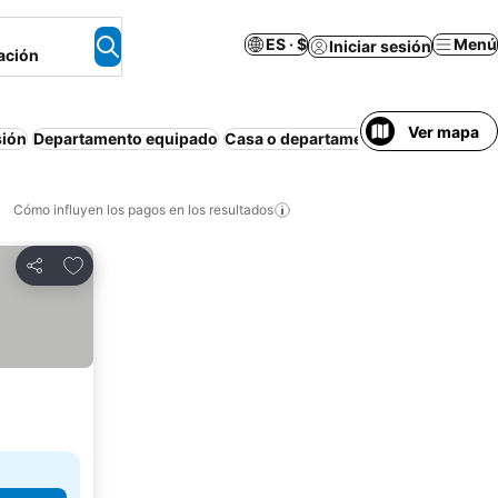
ES · $
Menú
Iniciar sesión
ación
Ver mapa
sión
Departamento equipado
Casa o departamento entero
Masco
Cómo influyen los pagos en los resultados
Añadir a favoritos
Compartir