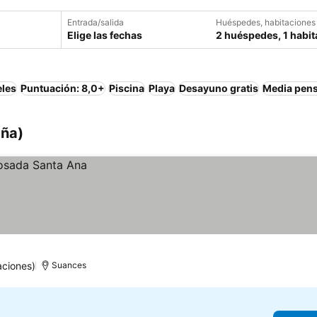
Entrada/salida
Huéspedes, habitaciones
Elige las fechas
2 huéspedes, 1 habit
eles
Puntuación: 8,0+
Piscina
Playa
Desayuno gratis
Media pen
aña)
aciones)
Suances