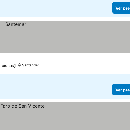
Ver pre
aciones)
Santander
Ver pre