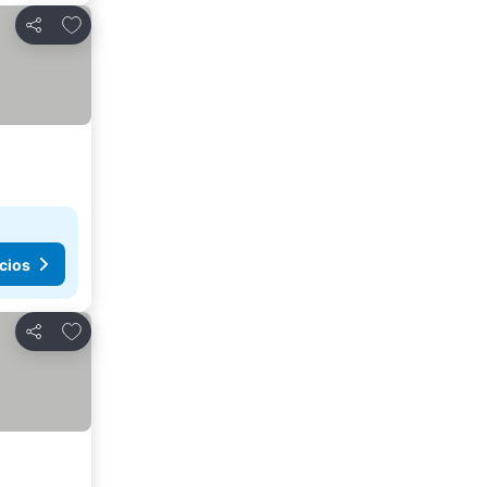
Añadir a favoritos
Compartir
cios
Añadir a favoritos
Compartir