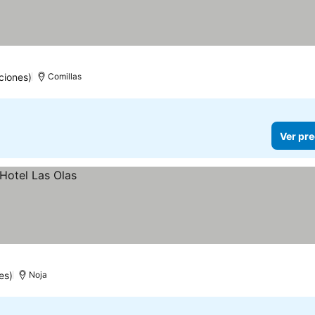
ciones)
Comillas
Ver pre
es)
Noja