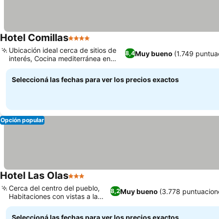
Hotel Comillas
4 Estrellas
Ubicación ideal cerca de sitios de
Muy bueno
(1.749 puntua
8,4
interés, Cocina mediterránea en
abba mía
Seleccioná las fechas para ver los precios exactos
Opción popular
Hotel Las Olas
3 Estrellas
Cerca del centro del pueblo,
Muy bueno
(3.778 puntuacion
8,2
Habitaciones con vistas a la
bahía
Seleccioná las fechas para ver los precios exactos