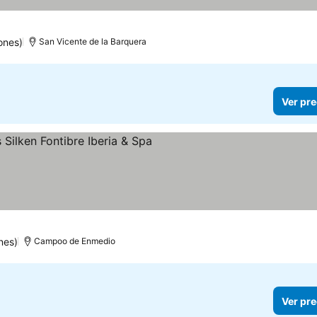
ones)
San Vicente de la Barquera
Ver pre
nes)
Campoo de Enmedio
Ver pre