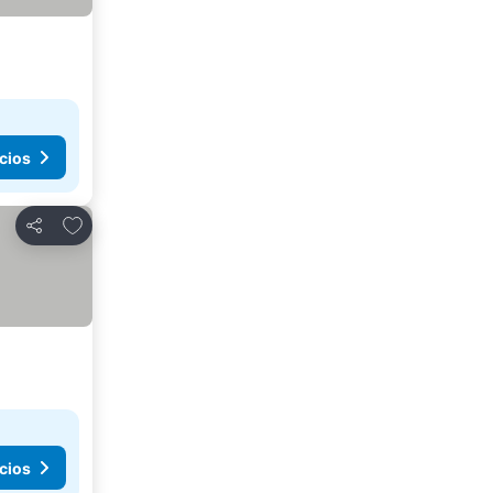
cios
Añadir a favoritos
Compartir
cios