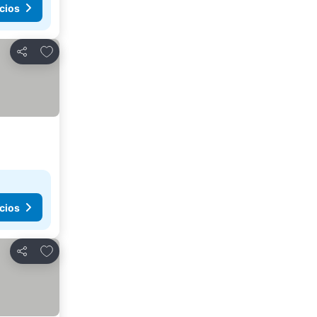
cios
Añadir a favoritos
Compartir
cios
Añadir a favoritos
Compartir