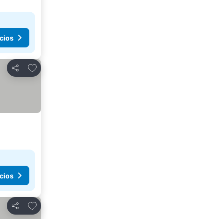
cios
Añadir a favoritos
Compartir
cios
Añadir a favoritos
Compartir