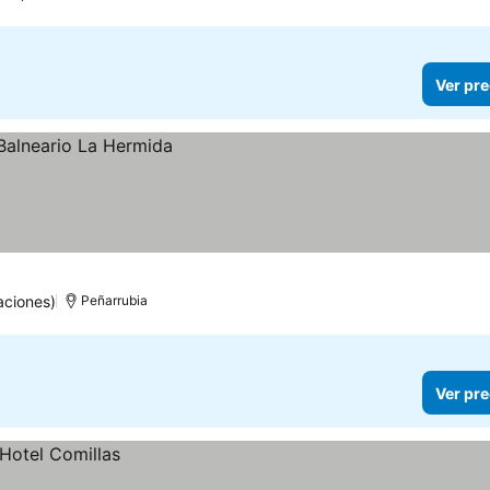
Ver pre
aciones)
Peñarrubia
Ver pre