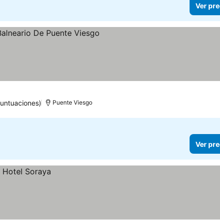
Ver pre
as
puntuaciones)
Puente Viesgo
Ver pre