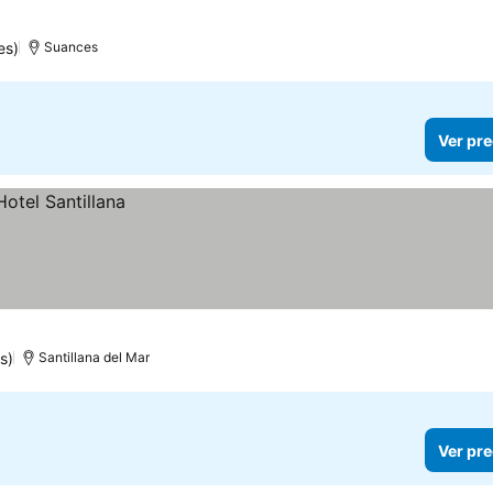
es)
Suances
Ver pre
s)
Santillana del Mar
Ver pre