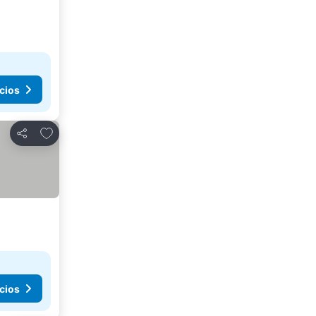
cios
Añadir a favoritos
Compartir
cios