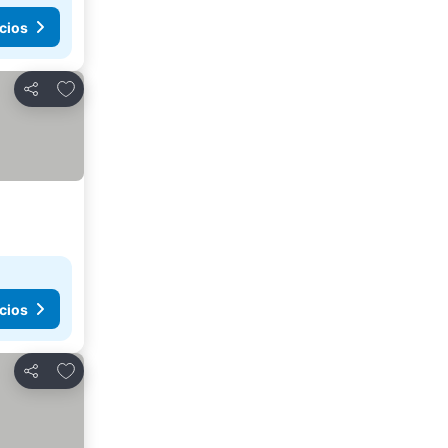
cios
Añadir a favoritos
Compartir
cios
Añadir a favoritos
Compartir