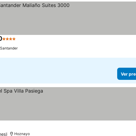
0
4 Estrellas
Santander
Ver pre
nes)
Hoznayo