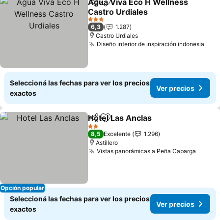
Agua Viva Eco H Wellness
Compartir
Añadir a favoritos
Castro Urdiales
Ver precios
3 Estrellas
6,3
1.287
Castro Urdiales
Diseño interior de inspiración indonesia
Ver 
Seleccioná las fechas para ver los precios
Ver precios
exactos
Hotel Las Anclas
Compartir
Añadir a favoritos
Ver preci
2 Estrellas
8,5
Excelente
1.296
Astillero
Vistas panorámicas a Peña Cabarga
Ver pr
Opción popular
Seleccioná las fechas para ver los precios
Ver precios
exactos