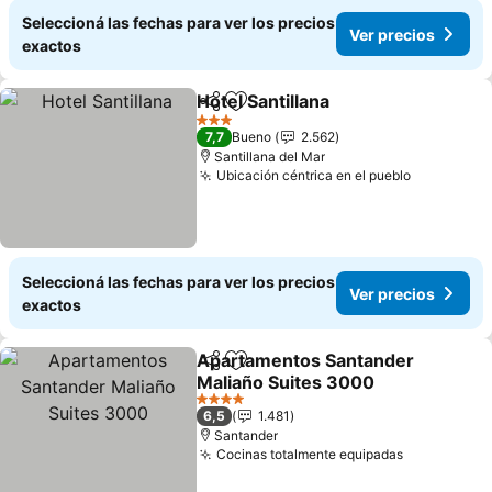
Seleccioná las fechas para ver los precios
Ver precios
exactos
Hotel Santillana
Compartir
Añadir a favoritos
Ver precio
3 Estrellas
7,7
Bueno
2.562
Santillana del Mar
Ubicación céntrica en el pueblo
Ver preci
Seleccioná las fechas para ver los precios
Ver precios
exactos
Apartamentos Santander
Compartir
Añadir a favoritos
Maliaño Suites 3000
Ver precios
4 Estrellas
6,5
1.481
Santander
Cocinas totalmente equipadas
Ver precio