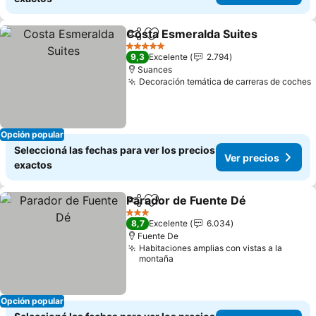
Costa Esmeralda Suites
Compartir
Añadir a favoritos
Ve
5 Estrellas
9,3
Excelente
2.794
Suances
Decoración temática de carreras de coches
Opción popular
Seleccioná las fechas para ver los precios
Ver precios
exactos
Parador de Fuente Dé
Compartir
Añadir a favoritos
Ver 
3 Estrellas
8,7
Excelente
6.034
Fuente De
Habitaciones amplias con vistas a la
montaña
Opción popular