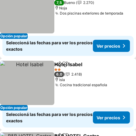
1 Estrellas
7,5
Bueno
2.270
Noja
Dos piscinas exteriores de temporada
Ver p
Opción popular
Seleccioná las fechas para ver los precios
Ver precios
exactos
Hotel Isabel
Compartir
Añadir a favoritos
Ver precios
2 Estrellas
6,0
2.418
Isla
Cocina tradicional española
Ver precios
Opción popular
Seleccioná las fechas para ver los precios
Ver precios
exactos