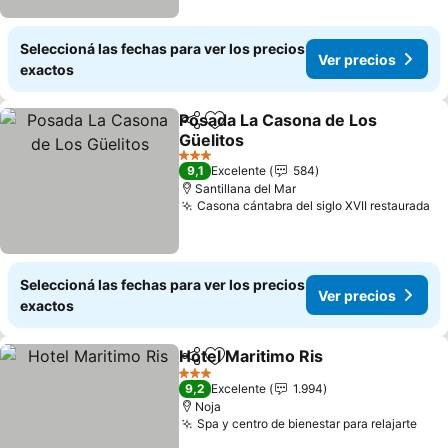
Seleccioná las fechas para ver los precios
Ver precios
exactos
Posada La Casona de Los
Compartir
Añadir a favoritos
Güelitos
Ver precios
3 Estrellas
9,1
Excelente
584
Santillana del Mar
Casona cántabra del siglo XVII restaurada
Ve
Seleccioná las fechas para ver los precios
Ver precios
exactos
Hotel Maritimo Ris
Compartir
Añadir a favoritos
Ver pre
3 Estrellas
9,2
Excelente
1.994
Noja
Spa y centro de bienestar para relajarte
Ver 