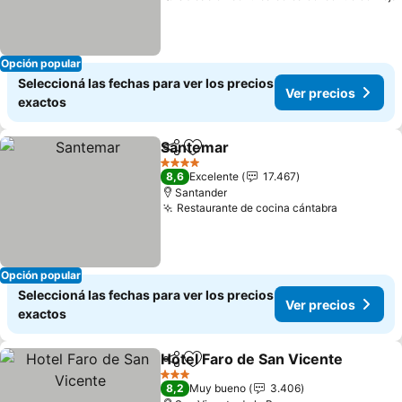
Opción popular
Seleccioná las fechas para ver los precios
Ver precios
exactos
Santemar
Compartir
Añadir a favoritos
Ver precios
4 Estrellas
8,6
Excelente
17.467
Santander
Restaurante de cocina cántabra
Ver preci
Opción popular
Seleccioná las fechas para ver los precios
Ver precios
exactos
Hotel Faro de San Vicente
Compartir
Añadir a favoritos
3 Estrellas
8,2
Muy bueno
3.406