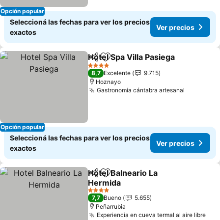
Opción popular
Seleccioná las fechas para ver los precios
Ver precios
exactos
Hotel Spa Villa Pasiega
Compartir
Añadir a favoritos
Ver
4 Estrellas
8,7
Excelente
9.715
Hoznayo
Gastronomía cántabra artesanal
Ver preci
Opción popular
Seleccioná las fechas para ver los precios
Ver precios
exactos
Hotel Balneario La
Compartir
Añadir a favoritos
Hermida
Ver precios
4 Estrellas
7,7
Bueno
5.655
Peñarrubia
Experiencia en cueva termal al aire libre
Ver