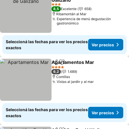
Galizano
Ver precios
3 Estrellas
8,5
Excelente
658
Ribamontán al Mar
Experiencia de menú degustación
gastronómico
Seleccioná las fechas para ver los precios
Ver precios
exactos
Apartamentos Mar
Compartir
Añadir a favoritos
Ver pre
4 Estrellas
6,2
1.689
Comillas
Vistas al jardín y al mar
Ver precios
Seleccioná las fechas para ver los precios
Ver precios
exactos