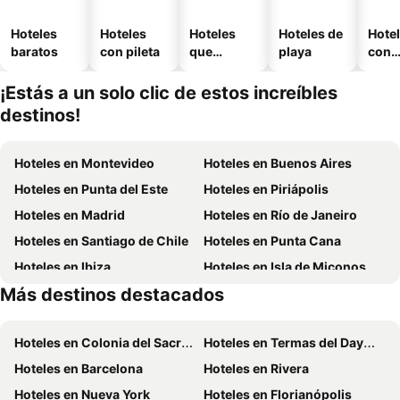
Hoteles
Hoteles
Hoteles
Hoteles de
Hote
baratos
con pileta
que
playa
con
aceptan
esta
mascotas
mien
¡Estás a un solo clic de estos increíbles
destinos!
Hoteles en Montevideo
Hoteles en Buenos Aires
Hoteles en Punta del Este
Hoteles en Piriápolis
Hoteles en Madrid
Hoteles en Río de Janeiro
Hoteles en Santiago de Chile
Hoteles en Punta Cana
Hoteles en Ibiza
Hoteles en Isla de Miconos
Más destinos destacados
Hoteles en Aruba
Hoteles en Brasil
Hoteles en Colonia del Sacramento
Hoteles en Termas del Dayman
Hoteles en Barcelona
Hoteles en Rivera
Hoteles en Nueva York
Hoteles en Florianópolis