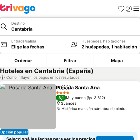
Favoritos
Iniciar 
Me
Destino
Cantabria
Entrada/salida
Huéspedes, habitaciones
Elige las fechas
2 huéspedes, 1 habitación
Ordenar
Filtrar
Mapa
Hoteles en Cantabria (España)
Cómo influyen los pagos en los resultados
Posada Santa Ana
Compartir
Añadir a favoritos
Ver prec
4 Estrellas
8,1
Muy bueno
3.812
Suances
Histórica mansión cántabra de piedra
Ver p
Opción popular
Seleccioná las fechas para ver los precios