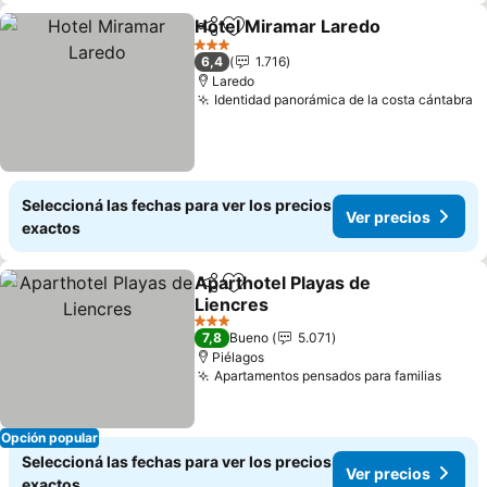
Hotel Miramar Laredo
Compartir
Añadir a favoritos
Ver 
3 Estrellas
6,4
1.716
Laredo
Identidad panorámica de la costa cántabra
V
Seleccioná las fechas para ver los precios
Ver precios
exactos
Aparthotel Playas de
Compartir
Añadir a favoritos
Liencres
Ver precios
3 Estrellas
7,8
Bueno
5.071
Piélagos
Apartamentos pensados para familias
Ver p
Opción popular
Seleccioná las fechas para ver los precios
Ver precios
exactos