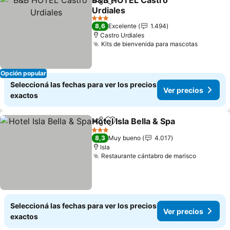
B&B HOTEL Castro
Compartir
Añadir a favoritos
Urdiales
Ver precios
3 Estrellas
8,6
Excelente
1.494
Castro Urdiales
Kits de bienvenida para mascotas
Ver prec
Opción popular
Seleccioná las fechas para ver los precios
Ver precios
exactos
Hotel Isla Bella & Spa
Compartir
Añadir a favoritos
Ver p
3 Estrellas
8,3
Muy bueno
4.017
Isla
Restaurante cántabro de marisco
Ver prec
Seleccioná las fechas para ver los precios
Ver precios
exactos