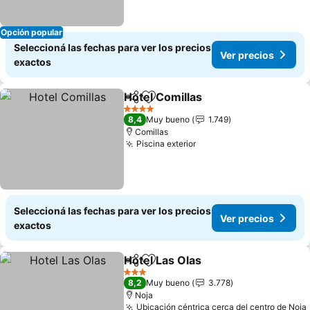
Opción popular
Seleccioná las fechas para ver los precios
Ver precios
exactos
Hotel Comillas
Compartir
Añadir a favoritos
Ver precios
4 Estrellas
8,4
Muy bueno
1.749
Comillas
Piscina exterior
Ver precios
Seleccioná las fechas para ver los precios
Ver precios
exactos
Hotel Las Olas
Compartir
Añadir a favoritos
Ver precios
3 Estrellas
8,2
Muy bueno
3.778
Noja
Ubicación céntrica cerca del centro de Noja