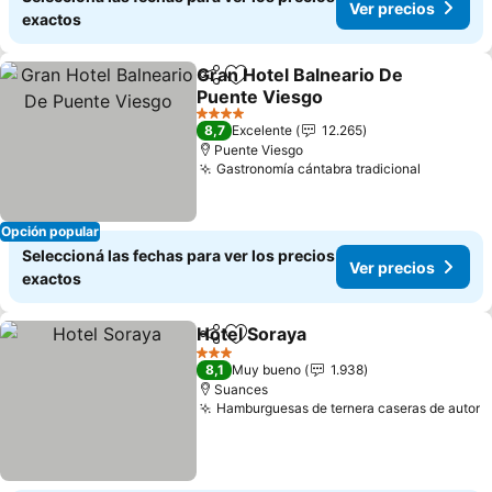
Ver precios
exactos
Gran Hotel Balneario De
Compartir
Añadir a favoritos
Puente Viesgo
Ver precios
4 Estrellas
8,7
Excelente
12.265
Puente Viesgo
Gastronomía cántabra tradicional
Ver prec
Opción popular
Seleccioná las fechas para ver los precios
Ver precios
exactos
Hotel Soraya
Compartir
Añadir a favoritos
Ver precios
3 Estrellas
8,1
Muy bueno
1.938
Suances
Hamburguesas de ternera caseras de autor
V