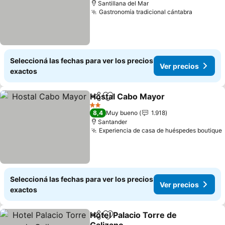
Santillana del Mar
Gastronomía tradicional cántabra
Ver prec
Seleccioná las fechas para ver los precios
Ver precios
exactos
Hostal Cabo Mayor
Compartir
Añadir a favoritos
Ver pre
2 Estrellas
8,4
Muy bueno
1.918
Santander
Experiencia de casa de huéspedes boutique
Seleccioná las fechas para ver los precios
Ver precios
exactos
Hotel Palacio Torre de
Compartir
Añadir a favoritos