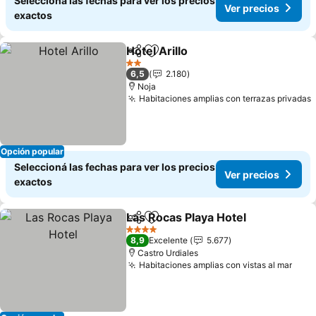
Seleccioná las fechas para ver los precios
Ver precios
exactos
Hotel Arillo
Compartir
Añadir a favoritos
Ver precios
2 Estrellas
6,5
2.180
Noja
Habitaciones amplias con terrazas privadas
Opción popular
Seleccioná las fechas para ver los precios
Ver precios
exactos
Las Rocas Playa Hotel
Compartir
Añadir a favoritos
Ver 
4 Estrellas
8,9
Excelente
5.677
Castro Urdiales
Habitaciones amplias con vistas al mar
Ver 