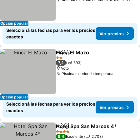
Ver 
Opción popular
Seleccioná las fechas para ver los precios
Ver precios
exactos
Finca El Mazo
Compartir
Añadir a favoritos
Ver precios
2 Estrellas
7,2
593
Voto
Piscina exterior de temporada
Ver precio
Opción popular
Seleccioná las fechas para ver los precios
Ver precios
exactos
Hotel Spa San Marcos 4*
Compartir
Añadir a favoritos
V
4 Estrellas
8,4
Excelente
2.708