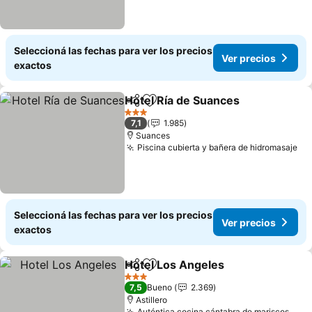
Seleccioná las fechas para ver los precios
Ver precios
exactos
Hotel Ría de Suances
Compartir
Añadir a favoritos
Ver p
3 Estrellas
7,1
1.985
Suances
Piscina cubierta y bañera de hidromasaje
Ve
Seleccioná las fechas para ver los precios
Ver precios
exactos
Hotel Los Angeles
Compartir
Añadir a favoritos
Ver prec
3 Estrellas
7,5
Bueno
2.369
Astillero
Auténtica cocina cántabra de mariscos