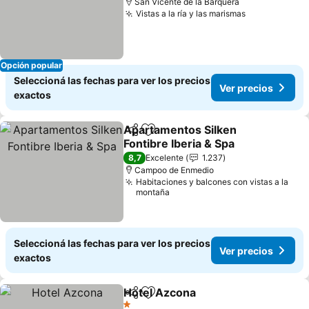
San Vicente de la Barquera
Vistas a la ría y las marismas
Ver precios
Opción popular
Seleccioná las fechas para ver los precios
Ver precios
exactos
Apartamentos Silken
Compartir
Añadir a favoritos
Fontibre Iberia & Spa
Ver precios
8,7
Excelente
1.237
Campoo de Enmedio
Habitaciones y balcones con vistas a la
montaña
Seleccioná las fechas para ver los precios
Ver precios
exactos
Hotel Azcona
Compartir
Añadir a favoritos
Ver precios