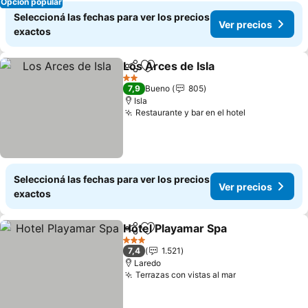
Opción popular
Seleccioná las fechas para ver los precios
Ver precios
exactos
Los Arces de Isla
Compartir
Añadir a favoritos
Ver preci
2 Estrellas
7,9
Bueno
805
Isla
Restaurante y bar en el hotel
Ver precios
Seleccioná las fechas para ver los precios
Ver precios
exactos
Hotel Playamar Spa
Compartir
Añadir a favoritos
Ver pre
3 Estrellas
7,4
1.521
Laredo
Terrazas con vistas al mar
Ver precios