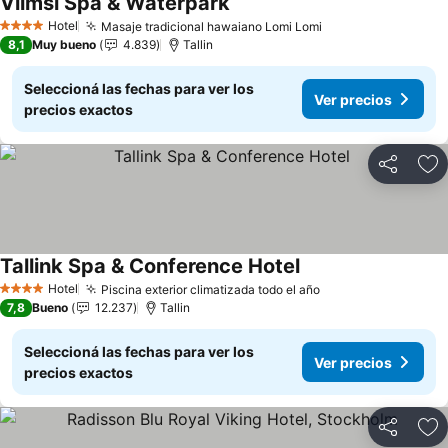
Viimsi Spa & Waterpark
Ver precios
Hotel
Masaje tradicional hawaiano Lomi Lomi
Ver precios
4 Estrellas
8,1
Muy bueno
4.839
Tallin
Seleccioná las fechas para ver los
Ver precios
precios exactos
Compartir
Añ
Tallink Spa & Conference Hotel
Ver precios
Hotel
Piscina exterior climatizada todo el año
Ver precios
4 Estrellas
7,8
Bueno
12.237
Tallin
Seleccioná las fechas para ver los
Ver precios
precios exactos
Compartir
Añ