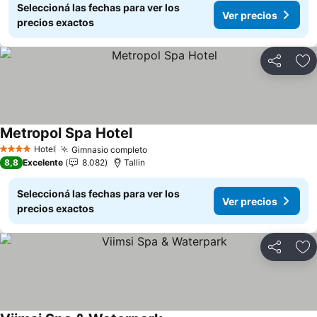
Seleccioná las fechas para ver los
Ver precios
precios exactos
Compartir
Añ
Metropol Spa Hotel
Ver precios
Hotel
Gimnasio completo
Ver precios
4 Estrellas
8,8
Excelente
8.082
Tallin
Seleccioná las fechas para ver los
Ver precios
precios exactos
Compartir
Añ