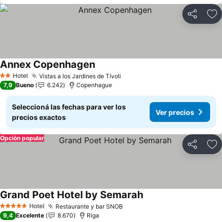
Compartir
Añ
Annex Copenhagen
Ver precios
Hotel
Vistas a los Jardines de Tívoli
Ver precios
2 Estrellas
7,9
Bueno
6.242
Copenhague
Seleccioná las fechas para ver los
Ver precios
precios exactos
Opción popular
Compartir
Añ
Grand Poet Hotel by Semarah
Ver precios
Hotel
Restaurante y bar SNOB
Ver precios
5 Estrellas
9,4
Excelente
8.670
Riga