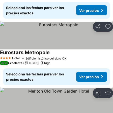
Seleccioná las fechas para ver los
Ver precios
precios exactos
Compartir
Añ
Eurostars Metropole
Ver precios
Hotel
Edificio histórico del siglo XIX
Ver precios
4 Estrellas
8,9
Excelente
6.313
Riga
Seleccioná las fechas para ver los
Ver precios
precios exactos
Compartir
Añ