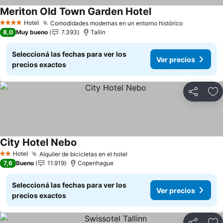
Meriton Old Town Garden Hotel
Ver precios
Hotel
Comodidades modernas en un entorno histórico
Ver precio
4 Estrellas
8,0
Muy bueno
7.393
Tallin
Seleccioná las fechas para ver los
Ver precios
precios exactos
Compartir
Añ
City Hotel Nebo
Ver precios
Hotel
Alquiler de bicicletas en el hotel
Ver precios
2 Estrellas
7,6
Bueno
11.919
Copenhague
Seleccioná las fechas para ver los
Ver precios
precios exactos