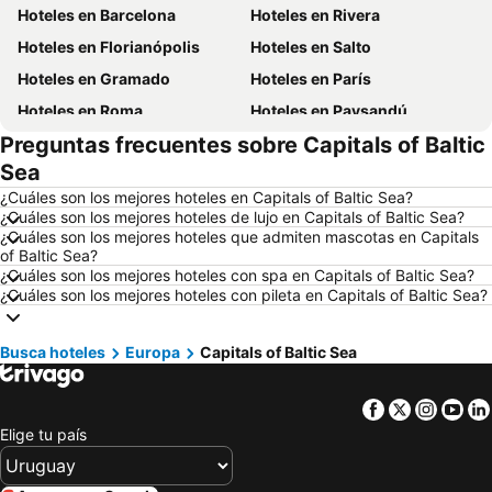
Hoteles en Barcelona
Hoteles en Rivera
Hoteles en Florianópolis
Hoteles en Salto
Hoteles en Gramado
Hoteles en París
Hoteles en Roma
Hoteles en Paysandú
Preguntas frecuentes sobre Capitals of Baltic
Hoteles en San Carlos de Bariloche
Hoteles en Chuy
Sea
Hoteles en Maceió
Hoteles en Conil de la Frontera
¿Cuáles son los mejores hoteles en Capitals of Baltic Sea?
Hoteles en Ámsterdam
Hoteles en Foz de Iguazú
¿Cuáles son los mejores hoteles de lujo en Capitals of Baltic Sea?
¿Cuáles son los mejores hoteles que admiten mascotas en Capitals
Hoteles en Maragogi
Hoteles en Punta del Diablo
of Baltic Sea?
Hoteles en Isla de Miconos
Hoteles en Aruba
¿Cuáles son los mejores hoteles con spa en Capitals of Baltic Sea?
¿Cuáles son los mejores hoteles con pileta en Capitals of Baltic Sea?
Hoteles en Brasil
Hoteles en Maldonado
Hoteles en Departamento de Colonia
Hoteles en Mallorca
Busca hoteles
Europa
Capitals of Baltic Sea
Hoteles en Rocha
Hoteles en España
Hoteles en Asturias
Hoteles en Asunción
Facebook
Twitter
Insta
Yo
Hoteles en Salto
Hoteles en Isla Samana
Elige tu país
Hoteles en Bahamas
Hoteles en República Dominicana