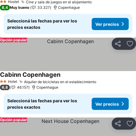
Hostel
Cine y sala de juegos en el alojamiento
Ver precios
2 Estrellas
8,4
Muy bueno
33.327
Copenhague
Seleccioná las fechas para ver los
Ver precios
precios exactos
Opción popular
Compartir
Añ
Cabinn Copenhagen
Ver precios
Hotel
Alquiler de bicicletas en el establecimiento
Ver precios
2 Estrellas
6,8
46.157
Copenhague
Seleccioná las fechas para ver los
Ver precios
precios exactos
Opción popular
Compartir
Añ