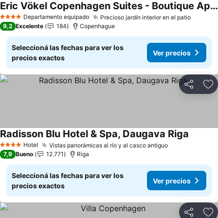
Eric Vökel Copenhagen Suites - Boutique Apartments
Ver precios
Departamento equipado
Precioso jardín interior en el patio
Ver pre
4 Estrellas
9,2
Excelente
184
Copenhague
Seleccioná las fechas para ver los
Ver precios
precios exactos
Compartir
Añ
Radisson Blu Hotel & Spa, Daugava Riga
Ver pre
Hotel
Vistas panorámicas al río y al casco antiguo
Ver precios
4 Estrellas
7,9
Bueno
12.771
Riga
Seleccioná las fechas para ver los
Ver precios
precios exactos
Compartir
Añ