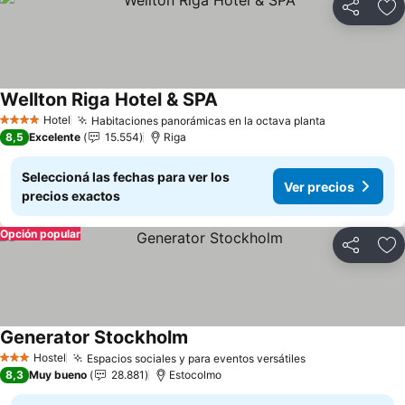
Compartir
Añ
Wellton Riga Hotel & SPA
Ver precios
Hotel
Habitaciones panorámicas en la octava planta
Ver precios
4 Estrellas
8,5
Excelente
15.554
Riga
Seleccioná las fechas para ver los
Ver precios
precios exactos
Opción popular
Compartir
Añ
Generator Stockholm
Ver precios
Hostel
Espacios sociales y para eventos versátiles
Ver precios
3 Estrellas
8,3
Muy bueno
28.881
Estocolmo