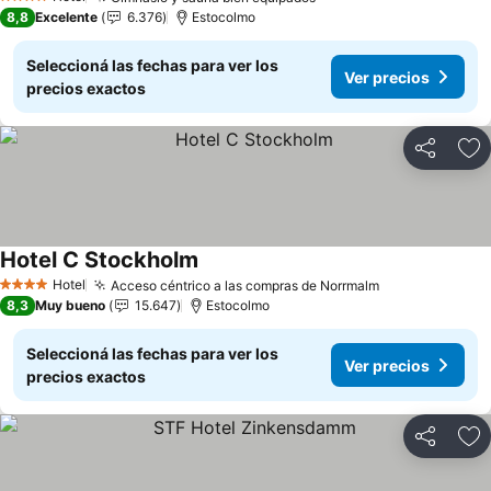
Ver precios
4 Estrellas
8,8
Excelente
6.376
Estocolmo
Seleccioná las fechas para ver los
Ver precios
precios exactos
Compartir
Añ
Hotel C Stockholm
Ver precios
Hotel
Acceso céntrico a las compras de Norrmalm
Ver precios
4 Estrellas
8,3
Muy bueno
15.647
Estocolmo
Seleccioná las fechas para ver los
Ver precios
precios exactos
Compartir
Añ