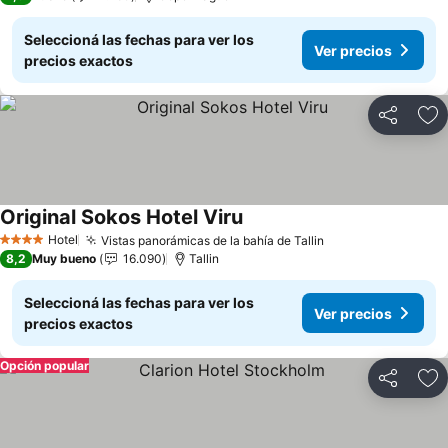
Seleccioná las fechas para ver los
Ver precios
precios exactos
Compartir
Añ
Original Sokos Hotel Viru
Ver precios
Hotel
Vistas panorámicas de la bahía de Tallin
Ver precios
4 Estrellas
8,2
Muy bueno
16.090
Tallin
Seleccioná las fechas para ver los
Ver precios
precios exactos
Opción popular
Compartir
Añ