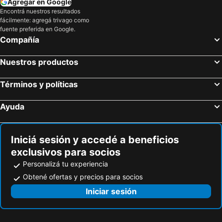
Hoteles en Colombia
Hoteles en Corea del Sur
Agregar en Google
Encontrá nuestros resultados
Hoteles en Lanzarote
Hoteles en Alaska
fácilmente: agregá trivago como
Hoteles en Curazao
fuente preferida en Google.
Compañía
Nuestros productos
Términos y políticas
Ayuda
Iniciá sesión y accedé a beneficios
exclusivos para socios
Personalizá tu experiencia
Obtené ofertas y precios para socios
Iniciar sesión