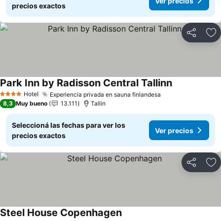
Ver precios
precios exactos
Compartir
Añ
Park Inn by Radisson Central Tallinn
Ver precios
Hotel
Experiencia privada en sauna finlandesa
Ver precios
4 Estrellas
8,3
Muy bueno
13.111
Tallin
Seleccioná las fechas para ver los
Ver precios
precios exactos
Compartir
Añ
Steel House Copenhagen
Ver precios