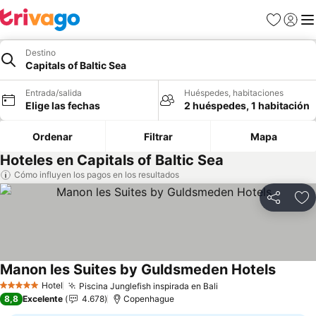
Favoritos
Iniciar 
Me
Destino
Capitals of Baltic Sea
Entrada/salida
Huéspedes, habitaciones
Elige las fechas
2 huéspedes, 1 habitación
Ordenar
Filtrar
Mapa
Hoteles en Capitals of Baltic Sea
Cómo influyen los pagos en los resultados
Compartir
Añ
Manon les Suites by Guldsmeden Hotels
Ver pre
Hotel
Piscina Junglefish inspirada en Bali
Ver precios
5 Estrellas
8,8
Excelente
4.678
Copenhague