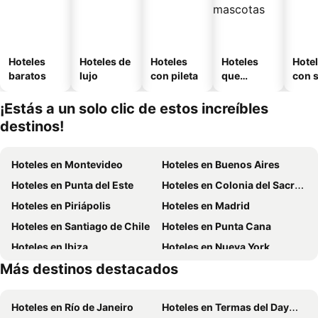
Hoteles
Hoteles de
Hoteles
Hoteles
Hote
baratos
lujo
con pileta
que
con 
aceptan
mascotas
¡Estás a un solo clic de estos increíbles
destinos!
Hoteles en Montevideo
Hoteles en Buenos Aires
Hoteles en Punta del Este
Hoteles en Colonia del Sacramento
Hoteles en Piriápolis
Hoteles en Madrid
Hoteles en Santiago de Chile
Hoteles en Punta Cana
Hoteles en Ibiza
Hoteles en Nueva York
Más destinos destacados
Hoteles en Uruguay
Hoteles en Argentina
Hoteles en Río de Janeiro
Hoteles en Termas del Dayman