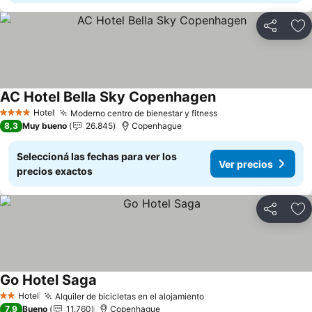
Compartir
Añ
AC Hotel Bella Sky Copenhagen
Ver precios
Hotel
Moderno centro de bienestar y fitness
Ver precios
4 Estrellas
8,3
Muy bueno
26.845
Copenhague
Seleccioná las fechas para ver los
Ver precios
precios exactos
Compartir
Añ
Go Hotel Saga
Ver precios
Hotel
Alquiler de bicicletas en el alojamiento
Ver precios
2 Estrellas
7,9
Bueno
11.760
Copenhague