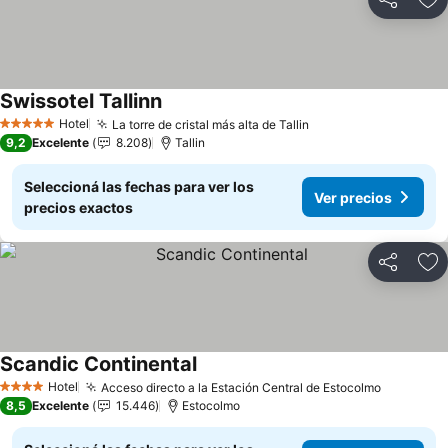
Compartir
Añ
Swissotel Tallinn
Ver precios
Hotel
La torre de cristal más alta de Tallin
Ver precios
5 Estrellas
9,2
Excelente
8.208
Tallin
Seleccioná las fechas para ver los
Ver precios
precios exactos
Compartir
Añ
Scandic Continental
Ver precios
Hotel
Acceso directo a la Estación Central de Estocolmo
Ver prec
4 Estrellas
8,5
Excelente
15.446
Estocolmo