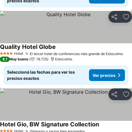
precios exactos
Compartir
Añ
Quality Hotel Globe
Ver precios
Hotel
El tercer hotel de conferencias más grande de Estocolmo
Ver 
4 Estrellas
8,1
Muy bueno
18.725
Estocolmo
Seleccioná las fechas para ver los
Ver precios
precios exactos
Compartir
Añ
Hotel Gio, BW Signature Collection
Ver precios
Hotel
Gimnasio y sauna bien equipados