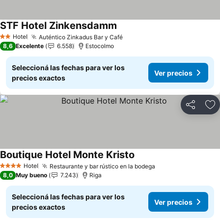
STF Hotel Zinkensdamm
Ver precios
Hotel
Auténtico Zinkadus Bar y Café
Ver precios
2 Estrellas
8,6
Excelente
6.558
Estocolmo
Seleccioná las fechas para ver los
Ver precios
precios exactos
Compartir
Añ
Boutique Hotel Monte Kristo
Ver precios
Hotel
Restaurante y bar rústico en la bodega
Ver precios
4 Estrellas
8,0
Muy bueno
7.243
Riga
Seleccioná las fechas para ver los
Ver precios
precios exactos