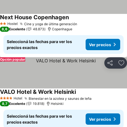
Next House Copenhagen
Ver precios
Hostel
Cine y yoga de última generación
Ver precios
2 Estrellas
8,6
Excelente
48.873
Copenhague
Seleccioná las fechas para ver los
Ver precios
precios exactos
Opción popular
Compartir
Añ
VALO Hotel & Work Helsinki
Ver precios
Hotel
Bienestar en la azotea y saunas de leña
Ver precios
4 Estrellas
8,7
Excelente
19.818
Helsinki
Seleccioná las fechas para ver los
Ver precios
precios exactos