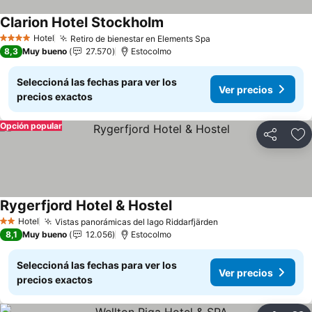
Clarion Hotel Stockholm
Ver precios
Hotel
Retiro de bienestar en Elements Spa
Ver precios
4 Estrellas
8,3
Muy bueno
27.570
Estocolmo
Seleccioná las fechas para ver los
Ver precios
precios exactos
Opción popular
Compartir
Añ
Rygerfjord Hotel & Hostel
Ver precios
Hotel
Vistas panorámicas del lago Riddarfjärden
Ver precios
2 Estrellas
8,1
Muy bueno
12.056
Estocolmo
Seleccioná las fechas para ver los
Ver precios
precios exactos