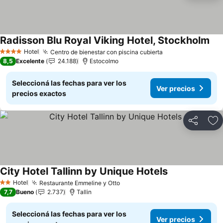
Radisson Blu Royal Viking Hotel, Stockholm
Ver
Hotel
Centro de bienestar con piscina cubierta
Ver precios
4 Estrellas
8,5
Excelente
24.188
Estocolmo
Seleccioná las fechas para ver los
Ver precios
precios exactos
Compartir
Añ
City Hotel Tallinn by Unique Hotels
Ver precios
Hotel
Restaurante Emmeline y Otto
Ver precios
2 Estrellas
7,7
Bueno
2.737
Tallin
Seleccioná las fechas para ver los
Ver precios