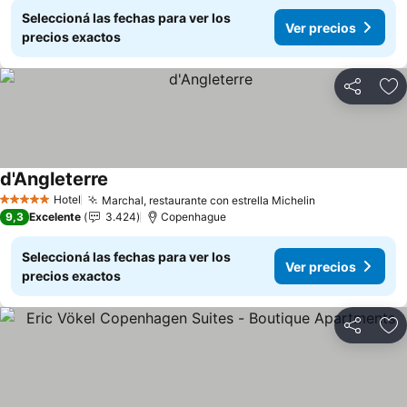
Seleccioná las fechas para ver los
Ver precios
precios exactos
Compartir
Añ
d'Angleterre
Ver precios
Hotel
Marchal, restaurante con estrella Michelin
Ver precios
5 Estrellas
9,3
Excelente
3.424
Copenhague
Seleccioná las fechas para ver los
Ver precios
precios exactos
Compartir
Añ