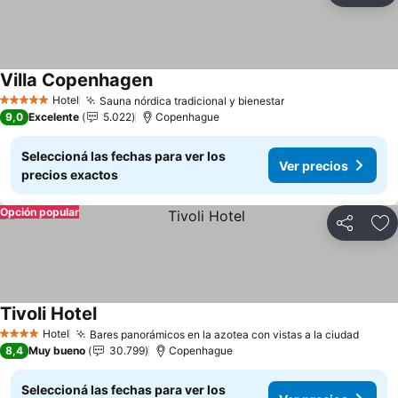
Villa Copenhagen
Ver precios
Hotel
Sauna nórdica tradicional y bienestar
Ver precios
5 Estrellas
9,0
Excelente
5.022
Copenhague
Seleccioná las fechas para ver los
Ver precios
precios exactos
Opción popular
Compartir
Añ
Tivoli Hotel
Ver precios
Hotel
Bares panorámicos en la azotea con vistas a la ciudad
Ver p
4 Estrellas
8,4
Muy bueno
30.799
Copenhague
Seleccioná las fechas para ver los