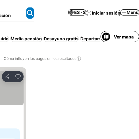
ES · $
Menú
Iniciar sesión
ación
Ver mapa
uido
Media pensión
Desayuno gratis
Departamento equipado
Ma
Cómo influyen los pagos en los resultados
Añadir a favoritos
Compartir