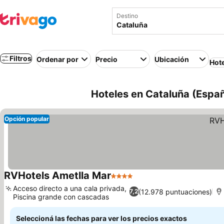
Destino
Filtros
Ordenar por
Precio
Ubicación
Hot
Hoteles en Cataluña (Espa
Opción popular
RVHotels Ametlla Mar
4 Estrellas
Ver precios
Acceso directo a una cala privada,
(12.978 puntuaciones)
7,2
Piscina grande con cascadas
Ver precios
Seleccioná las fechas para ver los precios exactos