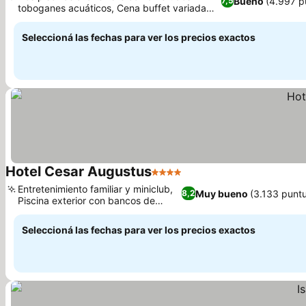
Bueno
(4.997 p
7,5
toboganes acuáticos, Cena buffet variada
Ver precios
con sabores locales.
Seleccioná las fechas para ver los precios exactos
Hotel Cesar Augustus
4 Estrellas
Ver precios
Entretenimiento familiar y miniclub,
Muy bueno
(3.133 punt
8,2
Piscina exterior con bancos de
Ver precios
hidromasaje
Seleccioná las fechas para ver los precios exactos