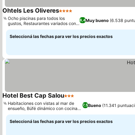
Ohtels Les Oliveres
4 Estrellas
Ver precios
Ocho piscinas para todos los
Muy bueno
(6.538 punt
8,4
gustos, Restaurantes variados con
Ver precios
show cooking
Seleccioná las fechas para ver los precios exactos
Hotel Best Cap Salou
3 Estrellas
Ver precios
Habitaciones con vistas al mar de
Bueno
(11.341 puntuac
7,5
ensueño, Búfé dinámico con cocina
Ver precios
en vivo
Seleccioná las fechas para ver los precios exactos