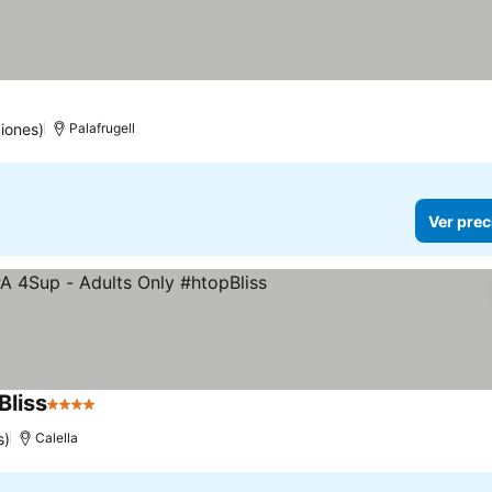
iones)
Palafrugell
Ver prec
Bliss
4 Estrellas
Ver precios
s)
Calella