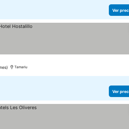
Ver prec
nes)
Tamariu
Ver prec