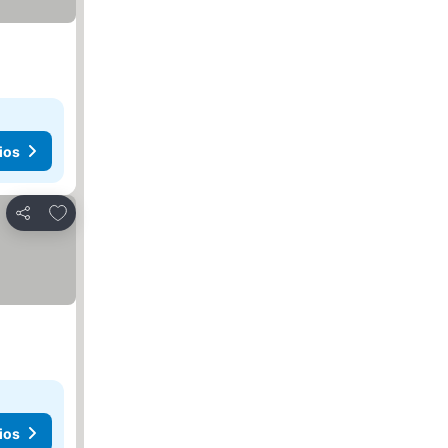
ios
Añadir a favoritos
Compartir
ios