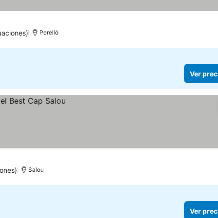
uaciones)
Perelló
Ver prec
iones)
Salou
Ver prec