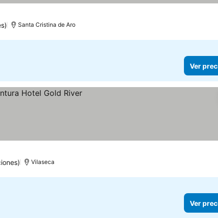
s)
Santa Cristina de Aro
Ver prec
iones)
Vilaseca
Ver prec