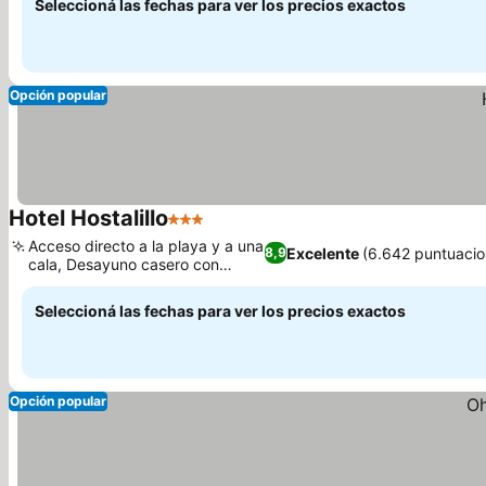
Seleccioná las fechas para ver los precios exactos
Opción popular
Hotel Hostalillo
3 Estrellas
Ver precios
Acceso directo a la playa y a una
Excelente
(6.642 puntuacio
8,9
cala, Desayuno casero con
Ver precios
vistas
Seleccioná las fechas para ver los precios exactos
Opción popular