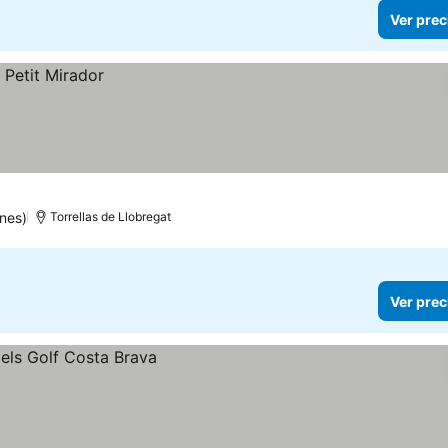
Ver prec
nes)
Torrellas de Llobregat
Ver prec