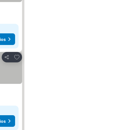
ios
Añadir a favoritos
Compartir
ios