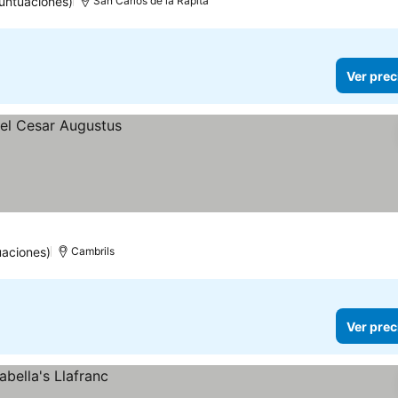
untuaciones)
San Carlos de la Rápita
Ver prec
uaciones)
Cambrils
Ver prec