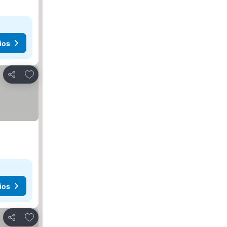
ios
Añadir a favoritos
Compartir
ios
Añadir a favoritos
Compartir