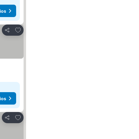
ios
Añadir a favoritos
Compartir
ios
Añadir a favoritos
Compartir