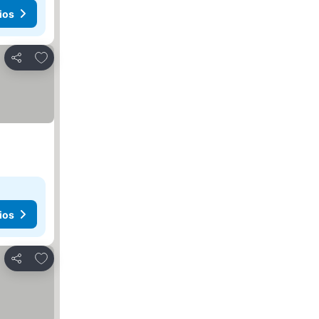
ios
Añadir a favoritos
Compartir
ios
Añadir a favoritos
Compartir