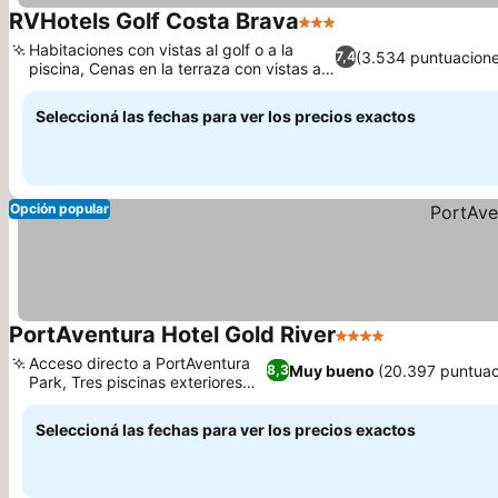
RVHotels Golf Costa Brava
3 Estrellas
Ver precios
Habitaciones con vistas al golf o a la
(3.534 puntuacione
7,4
piscina, Cenas en la terraza con vistas al
Ver precios
golf
Seleccioná las fechas para ver los precios exactos
Opción popular
PortAventura Hotel Gold River
4 Estrellas
Ver precios
Acceso directo a PortAventura
Muy bueno
(20.397 puntuac
8,3
Park, Tres piscinas exteriores
Ver precios
tipo río
Seleccioná las fechas para ver los precios exactos