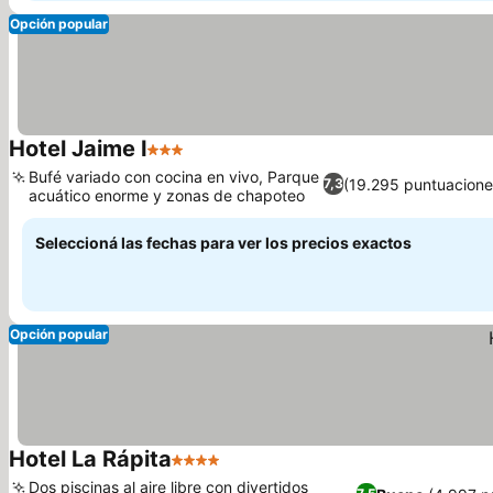
Opción popular
Hotel Jaime I
3 Estrellas
Ver precios
Bufé variado con cocina en vivo, Parque
(19.295 puntuacione
7,3
acuático enorme y zonas de chapoteo
Ver precios
Seleccioná las fechas para ver los precios exactos
Opción popular
Hotel La Rápita
4 Estrellas
Ver precios
Dos piscinas al aire libre con divertidos