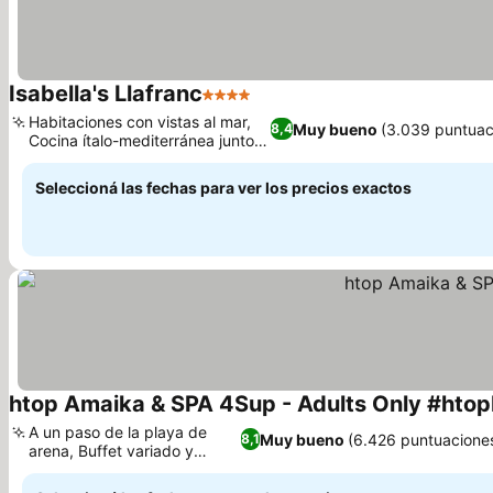
Isabella's Llafranc
4 Estrellas
Ver precios
Habitaciones con vistas al mar,
Muy bueno
(3.039 puntuac
8,4
Cocina ítalo-mediterránea junto
Ver precios
al mar
Seleccioná las fechas para ver los precios exactos
htop Amaika & SPA 4Sup - Adults Only #htop
A un paso de la playa de
Muy bueno
(6.426 puntuacione
8,1
arena, Buffet variado y
Ver precios
delicioso