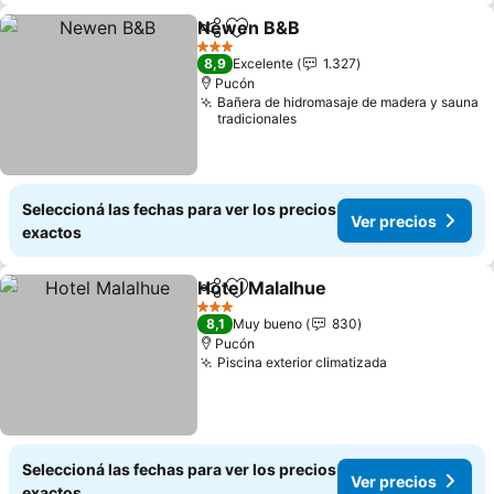
Newen B&B
Compartir
Añadir a favoritos
3 Estrellas
8,9
Excelente
1.327
Pucón
Bañera de hidromasaje de madera y sauna
tradicionales
Seleccioná las fechas para ver los precios
Ver precios
exactos
Hotel Malalhue
Compartir
Añadir a favoritos
3 Estrellas
8,1
Muy bueno
830
Pucón
Piscina exterior climatizada
Seleccioná las fechas para ver los precios
Ver precios
exactos