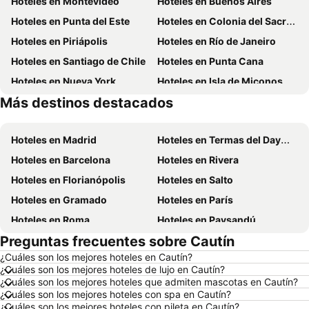
Hoteles en Montevideo
Hoteles en Buenos Aires
Hoteles en Punta del Este
Hoteles en Colonia del Sacramento
Hoteles en Piriápolis
Hoteles en Río de Janeiro
Hoteles en Santiago de Chile
Hoteles en Punta Cana
Hoteles en Nueva York
Hoteles en Isla de Miconos
Más destinos destacados
Hoteles en Brasil
Hoteles en Uruguay
Hoteles en Madrid
Hoteles en Termas del Dayman
Hoteles en Barcelona
Hoteles en Rivera
Hoteles en Florianópolis
Hoteles en Salto
Hoteles en Gramado
Hoteles en París
Hoteles en Roma
Hoteles en Paysandú
Preguntas frecuentes sobre Cautín
Hoteles en San Carlos de Bariloche
Hoteles en Chuy
¿Cuáles son los mejores hoteles en Cautín?
Hoteles en Maceió
Hoteles en Conil de la Frontera
¿Cuáles son los mejores hoteles de lujo en Cautín?
Hoteles en Ámsterdam
Hoteles en Foz de Iguazú
¿Cuáles son los mejores hoteles que admiten mascotas en Cautín?
¿Cuáles son los mejores hoteles con spa en Cautín?
Hoteles en Maragogi
Hoteles en Punta del Diablo
¿Cuáles son los mejores hoteles con pileta en Cautín?