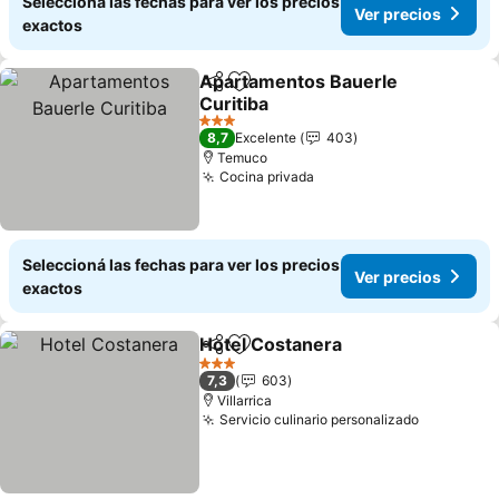
Seleccioná las fechas para ver los precios
Ver precios
exactos
Apartamentos Bauerle
Compartir
Añadir a favoritos
Curitiba
3 Estrellas
8,7
Excelente
403
Temuco
Cocina privada
Seleccioná las fechas para ver los precios
Ver precios
exactos
Hotel Costanera
Compartir
Añadir a favoritos
3 Estrellas
7,3
603
Villarrica
Servicio culinario personalizado