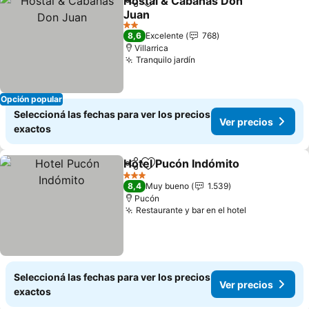
Hostal & Cabañas Don
Compartir
Añadir a favoritos
Juan
2 Estrellas
8,6
Excelente
768
Villarrica
Tranquilo jardín
Opción popular
Seleccioná las fechas para ver los precios
Ver precios
exactos
Hotel Pucón Indómito
Compartir
Añadir a favoritos
3 Estrellas
8,4
Muy bueno
1.539
Pucón
Restaurante y bar en el hotel
Seleccioná las fechas para ver los precios
Ver precios
exactos