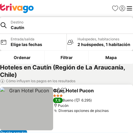
Favoritos
Iniciar 
Me
Destino
Cautín
Entrada/salida
Huéspedes, habitaciones
Elige las fechas
2 huéspedes, 1 habitación
Ordenar
Filtrar
Mapa
Hoteles en Cautín (Región de La Araucanía,
Chile)
Cómo influyen los pagos en los resultados
Gran Hotel Pucon
Compartir
Añadir a favoritos
3 Estrellas
7,5
Bueno
6.295
Pucón
Diversas opciones de piscinas
Opción popular