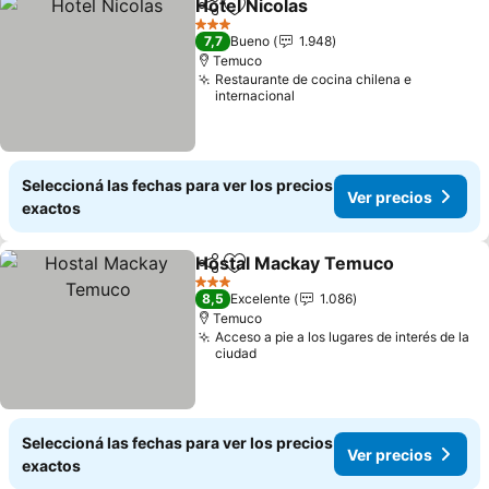
Hotel Nicolas
Compartir
Añadir a favoritos
3 Estrellas
7,7
Bueno
1.948
Temuco
Restaurante de cocina chilena e
internacional
Seleccioná las fechas para ver los precios
Ver precios
exactos
Hostal Mackay Temuco
Compartir
Añadir a favoritos
3 Estrellas
8,5
Excelente
1.086
Temuco
Acceso a pie a los lugares de interés de la
ciudad
Seleccioná las fechas para ver los precios
Ver precios
exactos