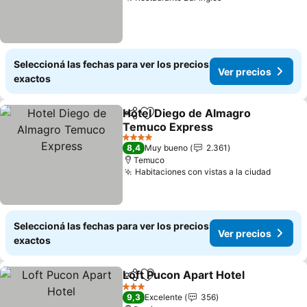
Seleccioná las fechas para ver los precios
Ver precios
exactos
Hotel Diego de Almagro
Compartir
Añadir a favoritos
Temuco Express
4 Estrellas
8,4
Muy bueno
2.361
Temuco
Habitaciones con vistas a la ciudad
Seleccioná las fechas para ver los precios
Ver precios
exactos
Loft Pucon Apart Hotel
Compartir
Añadir a favoritos
3 Estrellas
9,3
Excelente
356