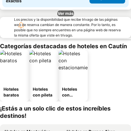
exactos
Ver más
Los precios y la disponibilidad que recibe trivago de las páginas
web de reserva cambian de manera constante. Por lo tanto, es
posible que no siempre encuentres en una página web de reserva
la misma oferta que viste en trivago.
Categorías destacadas de hoteles en Cautín
Hoteles
Hoteles
Hoteles
baratos
con pileta
con
estaciona
miento
¡Estás a un solo clic de estos increíbles
destinos!