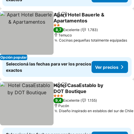
Apart Hotel Bauerle &
Compartir
Añadir a favoritos
Apartamentos
2 Estrellas
8,7
Excelente
1.783
Temuco
Cocinas pequeñas totalmente equipadas
Opción popular
Seleccioná las fechas para ver los precios
Ver precios
exactos
Hotel CasaEstablo by
Compartir
Añadir a favoritos
DOT Boutique
3 Estrellas
9,4
Excelente
1.155
Pucón
Diseño inspirado en establos del sur de Chile