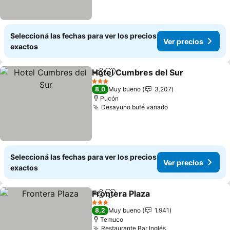
Seleccioná las fechas para ver los precios
Ver precios
exactos
Hotel Cumbres del Sur
Compartir
Añadir a favoritos
3 Estrellas
8,0
Muy bueno
3.207
Pucón
Desayuno bufé variado
Seleccioná las fechas para ver los precios
Ver precios
exactos
Frontera Plaza
Compartir
Añadir a favoritos
3 Estrellas
8,2
Muy bueno
1.941
Temuco
Restaurante Bar Inglés