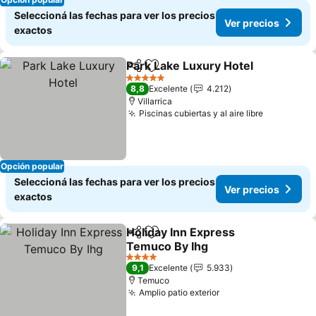
Seleccioná las fechas para ver los precios
Ver precios
exactos
Park Lake Luxury Hotel
Compartir
Añadir a favoritos
5 Estrellas
8,8
Excelente
4.212
Villarrica
Piscinas cubiertas y al aire libre
Opción popular
Seleccioná las fechas para ver los precios
Ver precios
exactos
Holiday Inn Express
Compartir
Añadir a favoritos
Temuco By Ihg
4 Estrellas
9,1
Excelente
5.933
Temuco
Amplio patio exterior