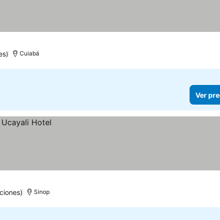
es)
Cuiabá
Ver pre
ciones)
Sinop