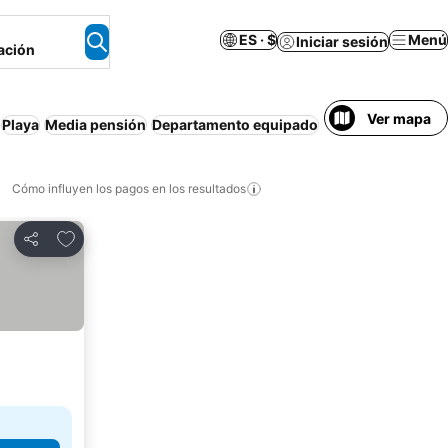
ES · $
Menú
Iniciar sesión
ación
Ver mapa
Playa
Media pensión
Departamento equipado
Cancelación gratu
Cómo influyen los pagos en los resultados
Añadir a favoritos
Compartir