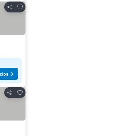
Añadir a favoritos
Compartir
cios
Añadir a favoritos
Compartir