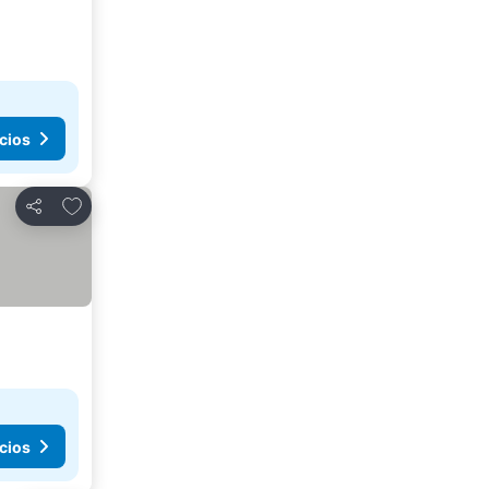
cios
Añadir a favoritos
Compartir
cios