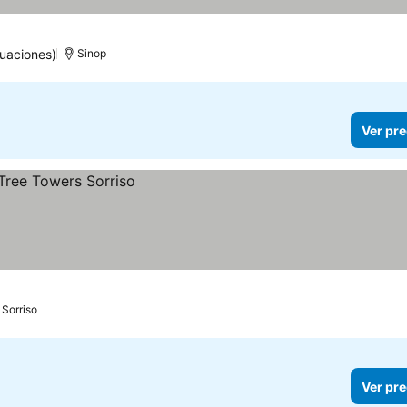
uaciones)
Sinop
Ver pre
Sorriso
Ver pre