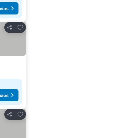
cios
Añadir a favoritos
Compartir
cios
Añadir a favoritos
Compartir