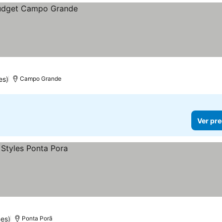
es)
Campo Grande
Ver pre
nes)
Ponta Porã