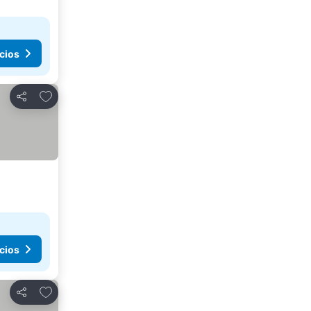
cios
Añadir a favoritos
Compartir
cios
Añadir a favoritos
Compartir