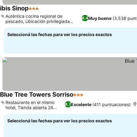
ibis Sinop
3 Estrellas
Auténtica cocina regional de
Muy bueno
(3.538 punt
8,4
pescado, Ubicación privilegiada
cerca de atracciones
Seleccioná las fechas para ver los precios exactos
Blue Tree Towers Sorriso
3 Estrellas
Restaurante en el mismo
Excelente
(411 puntuaciones)
8,7
hotel, Tienda abierta 24
horas
Seleccioná las fechas para ver los precios exactos