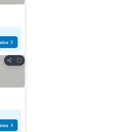
cios
Añadir a favoritos
Compartir
cios