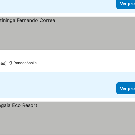
Ver pre
nes)
Rondonópolis
Ver pre