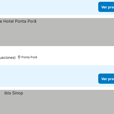
Ver pre
uaciones)
Ponta Porã
Ver pre