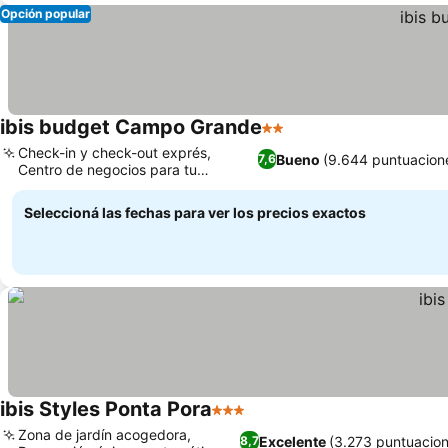
Opción popular
ibis budget Campo Grande
2 Estrellas
Check-in y check-out exprés,
Bueno
(9.644 puntuacion
7,6
Centro de negocios para tu
productividad
Seleccioná las fechas para ver los precios exactos
ibis Styles Ponta Pora
3 Estrellas
Zona de jardín acogedora,
Excelente
(3.273 puntuacio
8,7