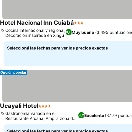
Hotel Nacional Inn Cuiabá
3 Estrellas
Cocina internacional y regional,
Muy bueno
(3.495 puntuacion
8,0
Decoración inspirada en Xingu
Seleccioná las fechas para ver los precios exactos
Opción popular
Ucayali Hotel
4 Estrellas
Gastronomía variada en el
Excelente
(3.179 puntua
9,2
Restaurante Aruana, Amplia zona de
ocio al aire libre
Seleccioná las fechas para ver los precios exactos