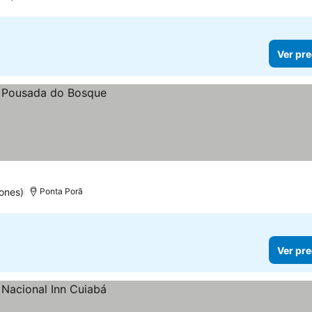
Ver pre
ones)
Ponta Porã
Ver pre