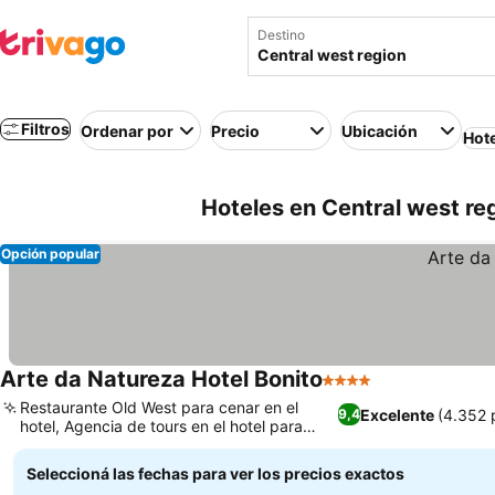
Destino
Filtros
Ordenar por
Precio
Ubicación
Hot
Hoteles en Central west reg
Opción popular
Arte da Natureza Hotel Bonito
4 Estrellas
Restaurante Old West para cenar en el
Excelente
(4.352 
9,4
hotel, Agencia de tours en el hotel para
excursiones en Bonito
Seleccioná las fechas para ver los precios exactos