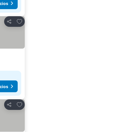
cios
Añadir a favoritos
Compartir
cios
Añadir a favoritos
Compartir