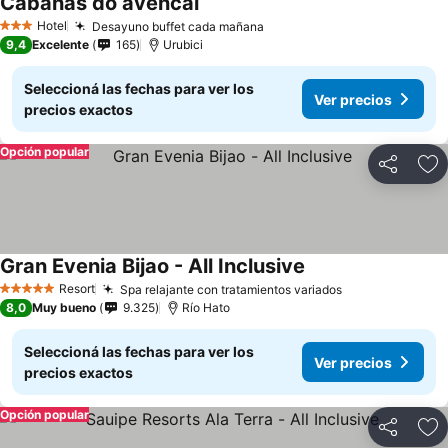
Cabanas do avencal
Hotel
Desayuno buffet cada mañana
3 Estrellas
9,4
Excelente
165
Urubici
Seleccioná las fechas para ver los
Ver precios
precios exactos
Opción popular
Compartir
Añ
Gran Evenia Bijao - All Inclusive
Resort
Spa relajante con tratamientos variados
5 Estrellas
8,0
Muy bueno
9.325
Río Hato
Seleccioná las fechas para ver los
Ver precios
precios exactos
Opción popular
Compartir
Añ