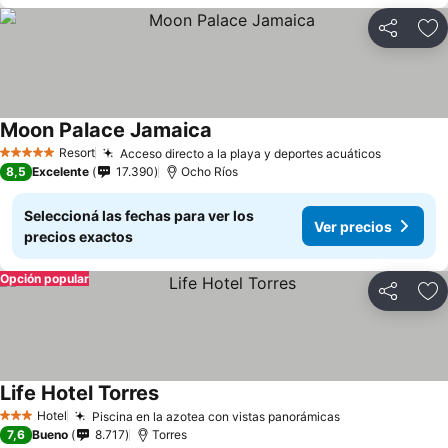
Compartir
Añ
Moon Palace Jamaica
Resort
Acceso directo a la playa y deportes acuáticos
5 Estrellas
8,5
Excelente
17.390
Ocho Ríos
Seleccioná las fechas para ver los
Ver precios
precios exactos
Opción popular
Compartir
Añ
Life Hotel Torres
Hotel
Piscina en la azotea con vistas panorámicas
3 Estrellas
7,6
Bueno
8.717
Torres