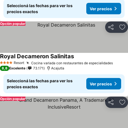
Seleccioná las fechas para ver los
Ver precios
precios exactos
Opción popular
Compartir
Añ
Royal Decameron Salinitas
Resort
Cocina variada con restaurantes de especialidades
4 Estrellas
8,8
Excelente
73.171
Acajutla
Seleccioná las fechas para ver los
Ver precios
precios exactos
Opción popular
Compartir
Añ