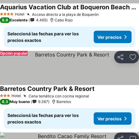
Aquarius Vacation Club at Boqueron Beach Resort
Hotel
Acceso directo a la playa de Boquerón
4 Estrellas
8,9
Excelente
4.465
Cabo Rojo
Seleccioná las fechas para ver los
Ver precios
precios exactos
Opción popular
Compartir
Añ
Barretos Country Park & Resort
Hotel
Cena temática con cocina regional
3 Estrellas
8,3
Muy bueno
9.367
Barretos
Seleccioná las fechas para ver los
Ver precios
precios exactos