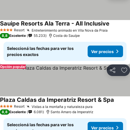
Sauipe Resorts Ala Terra - All Inclusive
Resort
Entretenimiento animado en Vila Nova da Praia
4 Estrellas
8,8
Excelente
55.233
Costa do Sauípe
Seleccioná las fechas para ver los
Ver precios
precios exactos
Opción popular
Compartir
Añ
Plaza Caldas da Imperatriz Resort & Spa
Resort
Vistas a la montaña y naturaleza pura
4 Estrellas
8,8
Excelente
6.081
Santo Amaro da Imperatriz
Seleccioná las fechas para ver los
Ver precios