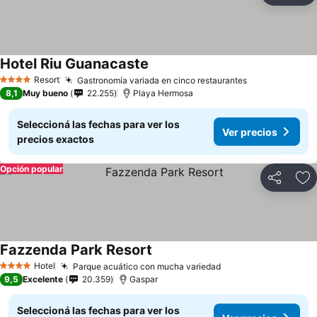
Hotel Riu Guanacaste
Resort
Gastronomía variada en cinco restaurantes
4 Estrellas
8,1
Muy bueno
22.255
Playa Hermosa
Seleccioná las fechas para ver los
Ver precios
precios exactos
Opción popular
Compartir
Añ
Fazzenda Park Resort
Hotel
Parque acuático con mucha variedad
4 Estrellas
9,5
Excelente
20.359
Gaspar
Seleccioná las fechas para ver los