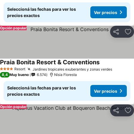
Seleccioná las fechas para ver los
Ver precios
precios exactos
Opción popular
Compartir
Añ
Praia Bonita Resort & Conventions
Resort
Jardines tropicales exuberantes y zonas verdes
4 Estrellas
8,4
Muy bueno
6.574
Nísia Floresta
Seleccioná las fechas para ver los
Ver precios
precios exactos
Opción popular
Compartir
Añ