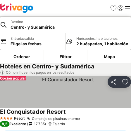
Favoritos
Iniciar 
Me
Destino
Centro- y Sudamérica
Entrada/salida
Huéspedes, habitaciones
Elige las fechas
2 huéspedes, 1 habitación
Ordenar
Filtrar
Mapa
Hoteles en Centro- y Sudamérica
Cómo influyen los pagos en los resultados
Opción popular
Compartir
Añ
El Conquistador Resort
Resort
Complejo de piscinas enorme
4 Estrellas
8,5
Excelente
17.735
Fajardo