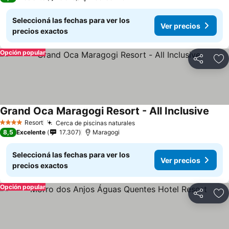
Seleccioná las fechas para ver los
Ver precios
precios exactos
Opción popular
Compartir
Añ
Grand Oca Maragogi Resort - All Inclusive
Resort
Cerca de piscinas naturales
4 Estrellas
8,5
Excelente
17.307
Maragogi
Seleccioná las fechas para ver los
Ver precios
precios exactos
Opción popular
Compartir
Añ