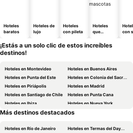
Hoteles
Hoteles de
Hoteles
Hoteles
Hote
baratos
lujo
con pileta
que
con 
aceptan
mascotas
¡Estás a un solo clic de estos increíbles
destinos!
Hoteles en Montevideo
Hoteles en Buenos Aires
Hoteles en Punta del Este
Hoteles en Colonia del Sacramento
Hoteles en Piriápolis
Hoteles en Madrid
Hoteles en Santiago de Chile
Hoteles en Punta Cana
Hoteles en Ibiza
Hoteles en Nueva York
Más destinos destacados
Hoteles en Isla de Miconos
Hoteles en Aruba
Hoteles en Río de Janeiro
Hoteles en Termas del Dayman