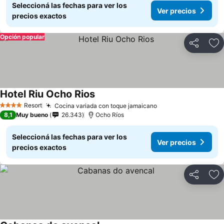
Seleccioná las fechas para ver los
Ver precios
precios exactos
Opción popular
Compartir
Añ
Hotel Riu Ocho Rios
Resort
Cocina variada con toque jamaicano
4 Estrellas
8,1
Muy bueno
26.343
Ocho Ríos
Seleccioná las fechas para ver los
Ver precios
precios exactos
Compartir
Añ