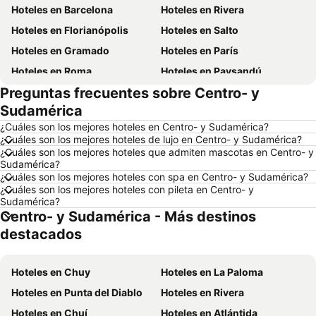
Hoteles en Barcelona
Hoteles en Rivera
Hoteles en Florianópolis
Hoteles en Salto
Hoteles en Gramado
Hoteles en París
Hoteles en Roma
Hoteles en Paysandú
Preguntas frecuentes sobre Centro- y
Hoteles en San Carlos de Bariloche
Hoteles en Chuy
Sudamérica
Hoteles en Maceió
Hoteles en Conil de la Frontera
¿Cuáles son los mejores hoteles en Centro- y Sudamérica?
Hoteles en Ámsterdam
Hoteles en Foz de Iguazú
¿Cuáles son los mejores hoteles de lujo en Centro- y Sudamérica?
¿Cuáles son los mejores hoteles que admiten mascotas en Centro- y
Hoteles en Maragogi
Hoteles en Punta del Diablo
Sudamérica?
Hoteles en Brasil
Hoteles en Maldonado
¿Cuáles son los mejores hoteles con spa en Centro- y Sudamérica?
¿Cuáles son los mejores hoteles con pileta en Centro- y
Hoteles en Uruguay
Hoteles en Departamento de Colonia
Sudamérica?
Centro- y Sudamérica - Más destinos
Hoteles en Argentina
Hoteles en Mallorca
destacados
Hoteles en Rocha
Hoteles en España
Hoteles en Asturias
Hoteles en Asunción
Hoteles en Chuy
Hoteles en La Paloma
Hoteles en Salto
Hoteles en Isla Samana
Hoteles en Punta del Diablo
Hoteles en Rivera
Hoteles en Bahamas
Hoteles en República Dominicana
Hoteles en Chuí
Hoteles en Atlántida