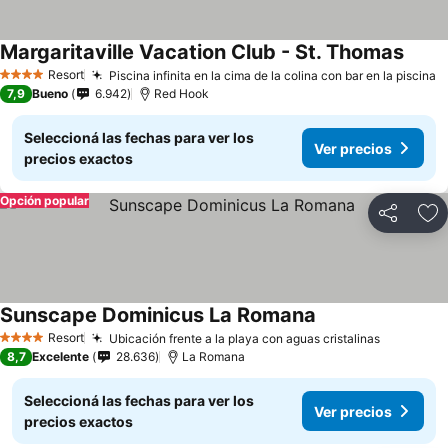
Margaritaville Vacation Club - St. Thomas
Resort
Piscina infinita en la cima de la colina con bar en la piscina
4 Estrellas
7,9
Bueno
6.942
Red Hook
Seleccioná las fechas para ver los
Ver precios
precios exactos
Opción popular
Compartir
Añ
Sunscape Dominicus La Romana
Resort
Ubicación frente a la playa con aguas cristalinas
4 Estrellas
8,7
Excelente
28.636
La Romana
Seleccioná las fechas para ver los
Ver precios
precios exactos