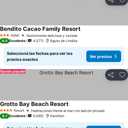
Compartir
Añ
Bendito Cacao Family Resort
Hotel
Gastronomía deliciosa y variada
3 Estrellas
9,0
Excelente
4.071
Águas de Lindóia
Seleccioná las fechas para ver los
Ver precios
precios exactos
Opción popular
Compartir
Añ
Grotto Bay Beach Resort
Resort
Habitaciones frente al mar con balcón privado
4 Estrellas
8,7
Excelente
6.065
Hamilton