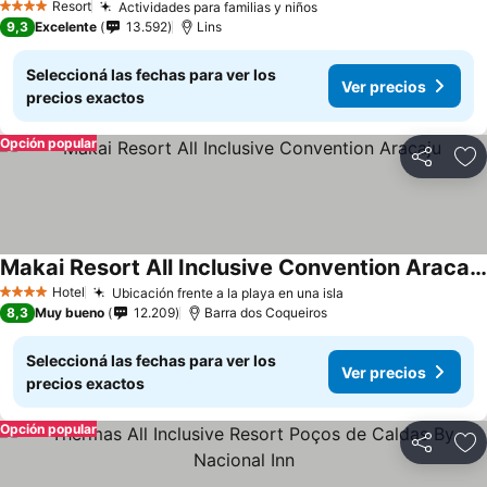
Resort
Actividades para familias y niños
4 Estrellas
9,3
Excelente
13.592
Lins
Seleccioná las fechas para ver los
Ver precios
precios exactos
Opción popular
Compartir
Añ
Makai Resort All Inclusive Convention Aracaju
Hotel
Ubicación frente a la playa en una isla
4 Estrellas
8,3
Muy bueno
12.209
Barra dos Coqueiros
Seleccioná las fechas para ver los
Ver precios
precios exactos
Opción popular
Compartir
Añ