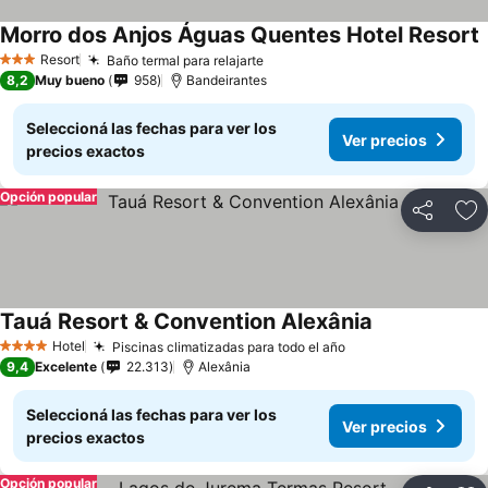
Morro dos Anjos Águas Quentes Hotel Resort
Resort
Baño termal para relajarte
3 Estrellas
8,2
Muy bueno
958
Bandeirantes
Seleccioná las fechas para ver los
Ver precios
precios exactos
Opción popular
Compartir
Añ
Tauá Resort & Convention Alexânia
Hotel
Piscinas climatizadas para todo el año
4 Estrellas
9,4
Excelente
22.313
Alexânia
Seleccioná las fechas para ver los
Ver precios
precios exactos
Opción popular