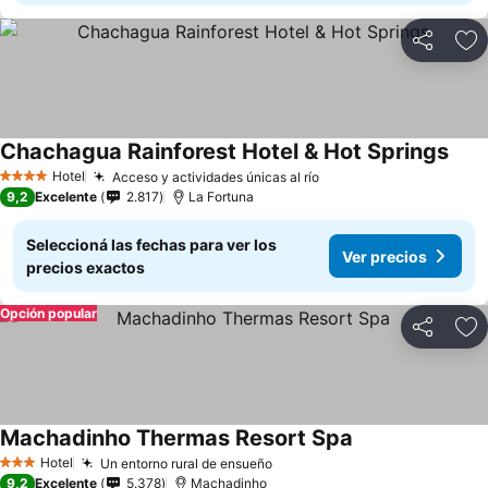
Compartir
Añ
Chachagua Rainforest Hotel & Hot Springs
Hotel
Acceso y actividades únicas al río
4 Estrellas
9,2
Excelente
2.817
La Fortuna
Seleccioná las fechas para ver los
Ver precios
precios exactos
Opción popular
Compartir
Añ
Machadinho Thermas Resort Spa
Hotel
Un entorno rural de ensueño
3 Estrellas
9,2
Excelente
5.378
Machadinho