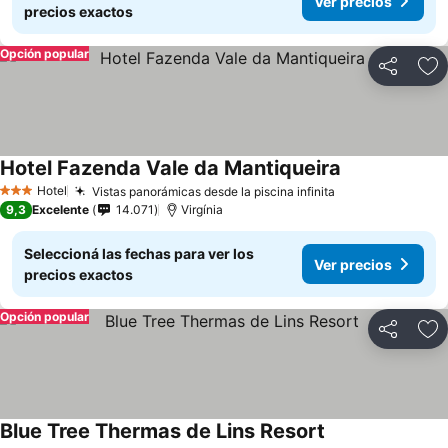
Ver precios
precios exactos
Opción popular
Compartir
Añ
Hotel Fazenda Vale da Mantiqueira
Hotel
Vistas panorámicas desde la piscina infinita
3 Estrellas
9,3
Excelente
14.071
Virgínia
Seleccioná las fechas para ver los
Ver precios
precios exactos
Opción popular
Compartir
Añ
Blue Tree Thermas de Lins Resort