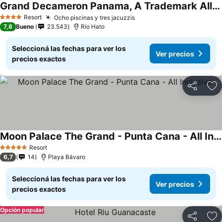
Grand Decameron Panama, A Trademark All InclusiveResort
Resort
Ocho piscinas y tres jacuzzis
4 Estrellas
7,8
Bueno
23.543
Río Hato
Seleccioná las fechas para ver los
Ver precios
precios exactos
Compartir
Añ
Moon Palace The Grand - Punta Cana - All Inclusive
Resort
5 Estrellas
6,7
14
Playa Bávaro
Seleccioná las fechas para ver los
Ver precios
precios exactos
Opción popular
Compartir
Añ