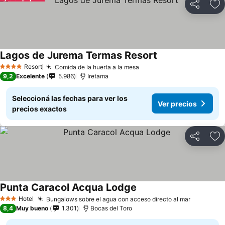
Compartir
Añ
Lagos de Jurema Termas Resort
Resort
Comida de la huerta a la mesa
4 Estrellas
9,2
Excelente
5.986
Iretama
Seleccioná las fechas para ver los
Ver precios
precios exactos
Compartir
Añ
Punta Caracol Acqua Lodge
Hotel
Bungalows sobre el agua con acceso directo al mar
3 Estrellas
8,4
Muy bueno
1.301
Bocas del Toro