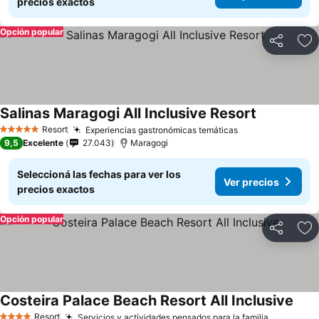
precios exactos
Opción popular
Compartir
Añ
Salinas Maragogi All Inclusive Resort
Resort
Experiencias gastronómicas temáticas
5 Estrellas
9,5
Excelente
27.043
Maragogi
Seleccioná las fechas para ver los
Ver precios
precios exactos
Opción popular
Compartir
Añ
Costeira Palace Beach Resort All Inclusive
Resort
Servicios y actividades pensados para la familia