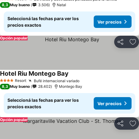
4 Estrellas
8,3
Muy bueno
3.506
Natal
Seleccioná las fechas para ver los
Ver precios
precios exactos
Opción popular
Compartir
Añ
Hotel Riu Montego Bay
Resort
Bufé internacional variado
4 Estrellas
8,3
Muy bueno
28.402
Montego Bay
Seleccioná las fechas para ver los
Ver precios
precios exactos
Opción popular
Compartir
Añ