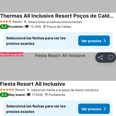
Thermas All Inclusive Resort Poços de Caldas By Nacional Inn
Resort
Atracciones acuáticas emocionantes
4 Estrellas
9,2
Excelente
13.256
Poços de Caldas
Seleccioná las fechas para ver los
Ver precios
precios exactos
Opción popular
Compartir
Añ
Fiesta Resort All Inclusive
Resort
Ubicación frente a la playa de arena volcánica
5 Estrellas
8,2
Muy bueno
17.006
Puntarenas
Seleccioná las fechas para ver los
Ver precios
precios exactos