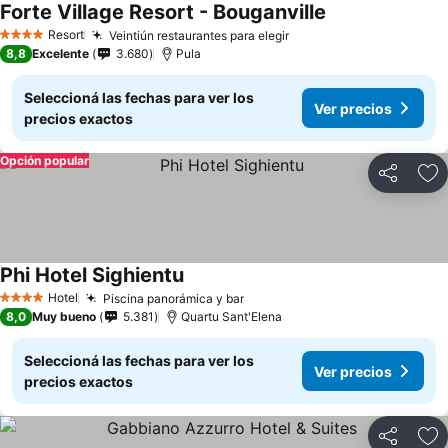
Forte Village Resort - Bouganville
Resort
Veintiún restaurantes para elegir
4 Estrellas
8,8
Excelente
3.680
Pula
Seleccioná las fechas para ver los
Ver precios
precios exactos
Opción popular
Compartir
Añ
Phi Hotel Sighientu
Hotel
Piscina panorámica y bar
4 Estrellas
8,0
Muy bueno
5.381
Quartu Sant'Elena
Seleccioná las fechas para ver los
Ver precios
precios exactos
Compartir
Añ