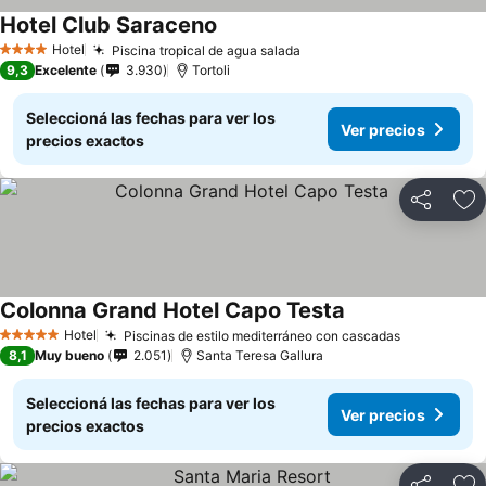
Hotel Club Saraceno
Hotel
Piscina tropical de agua salada
4 Estrellas
9,3
Excelente
3.930
Tortoli
Seleccioná las fechas para ver los
Ver precios
precios exactos
Compartir
Añ
Colonna Grand Hotel Capo Testa
Hotel
Piscinas de estilo mediterráneo con cascadas
5 Estrellas
8,1
Muy bueno
2.051
Santa Teresa Gallura
Seleccioná las fechas para ver los
Ver precios
precios exactos