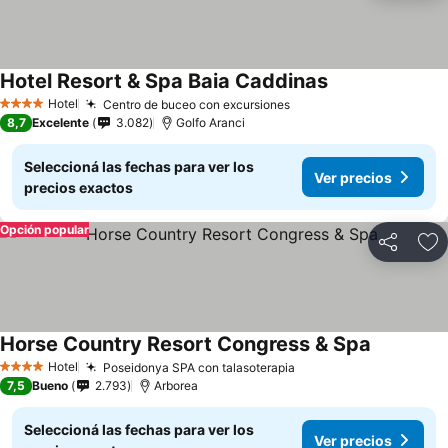
Hotel Resort & Spa Baia Caddinas
Hotel
Centro de buceo con excursiones
4 Estrellas
8,7
Excelente
3.082
Golfo Aranci
Seleccioná las fechas para ver los
Ver precios
precios exactos
Opción popular
Compartir
Añ
Horse Country Resort Congress & Spa
Hotel
Poseidonya SPA con talasoterapia
4 Estrellas
7,5
Bueno
2.793
Arborea
Seleccioná las fechas para ver los
Ver precios