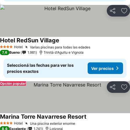
Compartir
Añ
Hotel RedSun Village
Hotel
Varias piscinas para todas las edades
4 Estrellas
7,6
Bueno
1.981
Trinità d'Agultu e Vignola
Seleccioná las fechas para ver los
Ver precios
precios exactos
Opción popular
Compartir
Añ
Marina Torre Navarrese Resort
Hotel
Una piscina exterior enorme
4 Estrellas
8,6
Excelente
1.741
Lotzorai