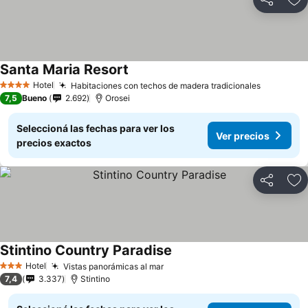
Compartir
Añ
Santa Maria Resort
Hotel
Habitaciones con techos de madera tradicionales
4 Estrellas
7,5
Bueno
2.692
Orosei
Seleccioná las fechas para ver los
Ver precios
precios exactos
Compartir
Añ
Stintino Country Paradise
Hotel
Vistas panorámicas al mar
3 Estrellas
7,4
3.337
Stintino