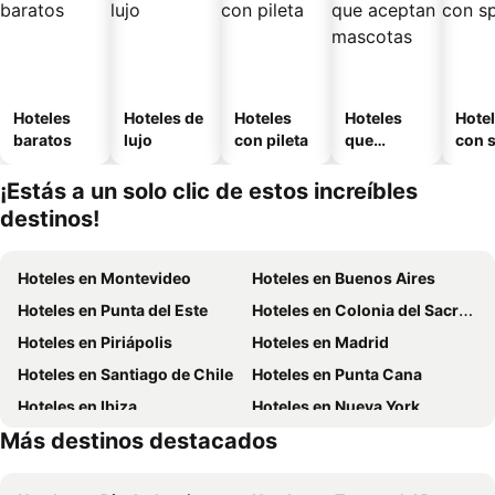
Hoteles
Hoteles de
Hoteles
Hoteles
Hote
baratos
lujo
con pileta
que
con 
aceptan
mascotas
¡Estás a un solo clic de estos increíbles
destinos!
Hoteles en Montevideo
Hoteles en Buenos Aires
Hoteles en Punta del Este
Hoteles en Colonia del Sacramento
Hoteles en Piriápolis
Hoteles en Madrid
Hoteles en Santiago de Chile
Hoteles en Punta Cana
Hoteles en Ibiza
Hoteles en Nueva York
Más destinos destacados
Hoteles en Isla de Miconos
Hoteles en Brasil