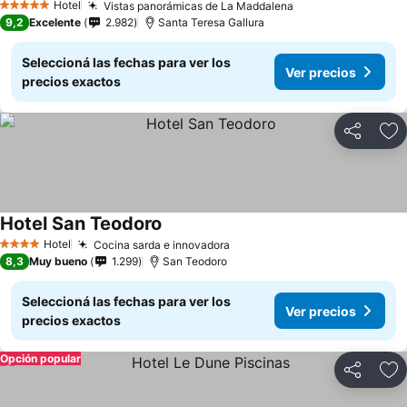
Hotel
Vistas panorámicas de La Maddalena
5 Estrellas
9,2
Excelente
2.982
Santa Teresa Gallura
Seleccioná las fechas para ver los
Ver precios
precios exactos
Compartir
Añ
Hotel San Teodoro
Hotel
Cocina sarda e innovadora
4 Estrellas
8,3
Muy bueno
1.299
San Teodoro
Seleccioná las fechas para ver los
Ver precios
precios exactos
Opción popular
Compartir
Añ