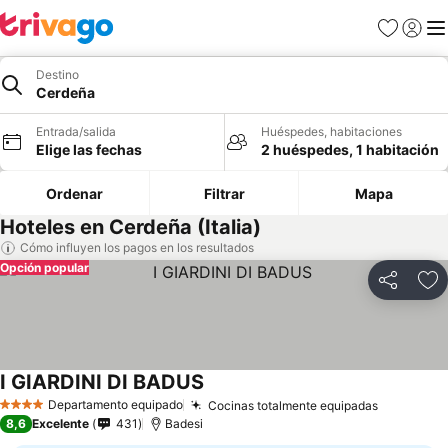
Favoritos
Iniciar 
Me
Destino
Cerdeña
Entrada/salida
Huéspedes, habitaciones
Elige las fechas
2 huéspedes, 1 habitación
Ordenar
Filtrar
Mapa
Hoteles en Cerdeña (Italia)
Cómo influyen los pagos en los resultados
Opción popular
Compartir
Añ
I GIARDINI DI BADUS
Departamento equipado
Cocinas totalmente equipadas
4 Estrellas
8,6
Excelente
431
Badesi