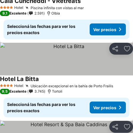
Cala Cuncheddi - VRetreats
Hotel
Piscina infinita con vistas al mar
4 Estrellas
9,1
Excelente
2.591
Olbia
Seleccioná las fechas para ver los
Ver precios
precios exactos
Compartir
Añ
Hotel La Bitta
Hotel
Ubicación excepcional en la bahía de Porto Frailis
4 Estrellas
9,5
Excelente
3.745
Tortoli
Seleccioná las fechas para ver los
Ver precios
precios exactos
Compartir
Añ