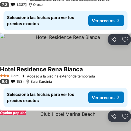
4 Estrellas
7,2
1.387
Orosei
Seleccioná las fechas para ver los
Ver precios
precios exactos
Compartir
Añ
Hotel Residence Rena Bianca
Hotel
Acceso a la piscina exterior de temporada
3 Estrellas
6,6
153
Baja Sardinia
Seleccioná las fechas para ver los
Ver precios
precios exactos
Opción popular
Compartir
Añ