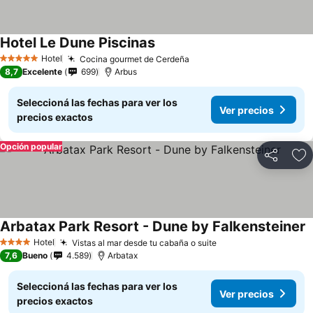
Hotel Le Dune Piscinas
Hotel
Cocina gourmet de Cerdeña
5 Estrellas
8,7
Excelente
699
Arbus
Seleccioná las fechas para ver los
Ver precios
precios exactos
Opción popular
Compartir
Añ
Arbatax Park Resort - Dune by Falkensteiner
Hotel
Vistas al mar desde tu cabaña o suite
4 Estrellas
7,6
Bueno
4.589
Arbatax
Seleccioná las fechas para ver los
Ver precios
precios exactos