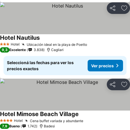
Compartir
Añ
Hotel Nautilus
Hotel
Ubicación ideal en la playa de Poetto
3 Estrellas
9,3
Excelente
3.838
Cagliari
Seleccioná las fechas para ver los
Ver precios
precios exactos
Compartir
Añ
Hotel Mimose Beach Village
Hotel
Cena buffet variada y abundante
4 Estrellas
7,9
Bueno
1.742
Badesi