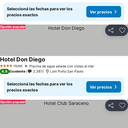
Seleccioná las fechas para ver los
Ver precios
precios exactos
Opción popular
Compartir
Añ
Hotel Don Diego
Hotel
Piscina de agua salada con vistas al mar
4 Estrellas
8,8
Excelente
2.387
Loiri Porto San Paolo
Seleccioná las fechas para ver los
Ver precios
precios exactos
Opción popular
Compartir
Añ