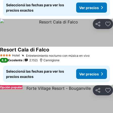
Seleccioná las fechas para ver los
Ver precios
precios exactos
Compartir
Añ
Resort Cala di Falco
Hotel
Entretenimiento nocturno con música en vivo
4 Estrellas
8,8
Excelente
2.152
Cannigione
Seleccioná las fechas para ver los
Ver precios
precios exactos
Opción popular
Compartir
Añ