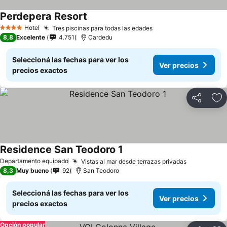
Perdepera Resort
Hotel
Tres piscinas para todas las edades
4 Estrellas
8,8
Excelente
4.751
Cardedu
Seleccioná las fechas para ver los
Ver precios
precios exactos
Compartir
Añ
Residence San Teodoro 1
Departamento equipado
Vistas al mar desde terrazas privadas
8,3
Muy bueno
92
San Teodoro
Seleccioná las fechas para ver los
Ver precios
precios exactos
Opción popular