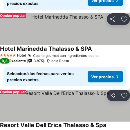
Ver precios
precios exactos
Opción popular
Compartir
Añ
Hotel Marinedda Thalasso & SPA
Hotel
Cocina gourmet con ingredientes locales
5 Estrellas
9,3
Excelente
3.875
Isola Rossa
Seleccioná las fechas para ver los
Ver precios
precios exactos
Opción popular
Compartir
Añ
Resort Valle Dell'Erica Thalasso & Spa