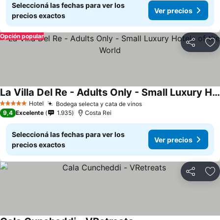
Seleccioná las fechas para ver los
Ver precios
precios exactos
Opción popular
Compartir
Añ
La Villa Del Re - Adults Only - Small Luxury Hotels of the World
Hotel
Bodega selecta y cata de vinos
5 Estrellas
9,4
Excelente
1.935
Costa Rei
Seleccioná las fechas para ver los
Ver precios
precios exactos
Compartir
Añ