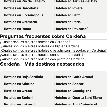
Hoteles en Río de Janeiro
Hoteles en Termas del Dayman
Hoteles en Barcelona
Hoteles en Rivera
Hoteles en Florianópolis
Hoteles en Salto
Hoteles en Gramado
Hoteles en París
Hoteles en Roma
Hoteles en Paysandú
Preguntas frecuentes sobre Cerdeña
Hoteles en San Carlos de Bariloche
Hoteles en Chuy
¿Cuáles son los mejores hoteles en Cerdeña?
Hoteles en Maceió
Hoteles en Conil de la Frontera
¿Cuáles son los mejores hoteles de lujo en Cerdeña?
Hoteles en Ámsterdam
Hoteles en Foz de Iguazú
¿Cuáles son los mejores hoteles que admiten mascotas en Cerdeña?
¿Cuáles son los mejores hoteles con spa en Cerdeña?
Hoteles en Maragogi
Hoteles en Punta del Diablo
¿Cuáles son los mejores hoteles con pileta en Cerdeña?
Cerdeña - Más destinos destacados
Hoteles en Aruba
Hoteles en Maldonado
Hoteles en Uruguay
Hoteles en Departamento de Colonia
Hoteles en Baja Sardinia
Hoteles en Golfo Aranci
Hoteles en Argentina
Hoteles en Mallorca
Hoteles en Stintino
Hoteles en Sassari
Hoteles en Rocha
Hoteles en España
Hoteles en Orosei
Hoteles en Cannigione
Hoteles en Asturias
Hoteles en Asunción
Hoteles en Budoni
Hoteles en Quartu Sant'Elena
Hoteles en Salto
Hoteles en Isla Samana
Hoteles en Lotzorai
Hoteles en Sant'Antonio di Gallura
Hoteles en Bahamas
Hoteles en República Dominicana