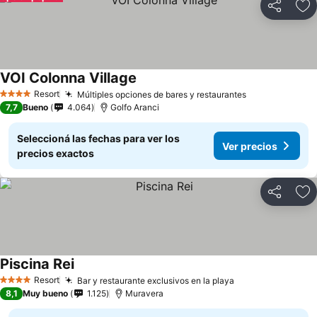
Compartir
Añ
VOI Colonna Village
Resort
Múltiples opciones de bares y restaurantes
4 Estrellas
7,7
Bueno
4.064
Golfo Aranci
Seleccioná las fechas para ver los
Ver precios
precios exactos
Compartir
Añ
Piscina Rei
Resort
Bar y restaurante exclusivos en la playa
4 Estrellas
8,1
Muy bueno
1.125
Muravera