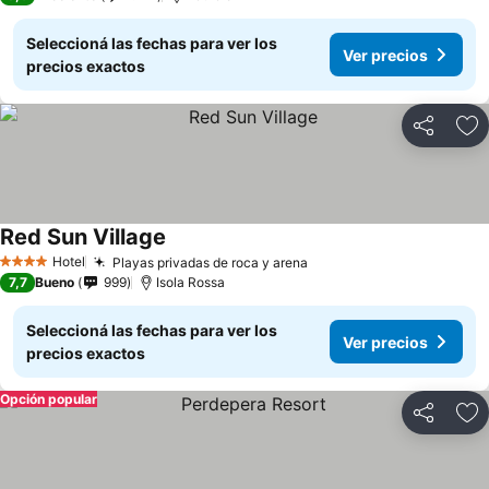
Seleccioná las fechas para ver los
Ver precios
precios exactos
Compartir
Añ
Red Sun Village
Hotel
Playas privadas de roca y arena
4 Estrellas
7,7
Bueno
999
Isola Rossa
Seleccioná las fechas para ver los
Ver precios
precios exactos
Opción popular
Compartir
Añ