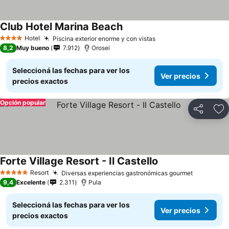
Club Hotel Marina Beach
Hotel
Piscina exterior enorme y con vistas
4 Estrellas
8,2
Muy bueno
7.912
Orosei
Seleccioná las fechas para ver los
Ver precios
precios exactos
Opción popular
Compartir
Añ
Forte Village Resort - Il Castello
Resort
Diversas experiencias gastronómicas gourmet
5 Estrellas
9,4
Excelente
2.311
Pula
Seleccioná las fechas para ver los
Ver precios
precios exactos