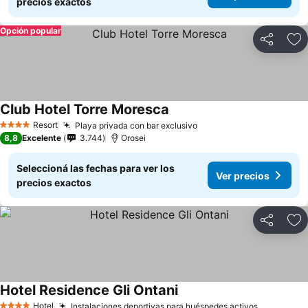
precios exactos
Opción popular
Compartir
Añ
Club Hotel Torre Moresca
Resort
Playa privada con bar exclusivo
4 Estrellas
8,8
Excelente
3.744
Orosei
Seleccioná las fechas para ver los
Ver precios
precios exactos
Compartir
Añ
Hotel Residence Gli Ontani
Hotel
Instalaciones deportivas para huéspedes activos