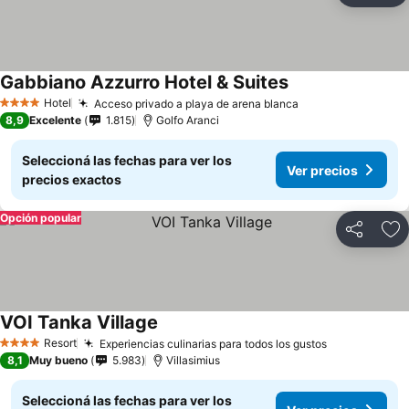
Gabbiano Azzurro Hotel & Suites
Hotel
Acceso privado a playa de arena blanca
4 Estrellas
8,9
Excelente
1.815
Golfo Aranci
Seleccioná las fechas para ver los
Ver precios
precios exactos
Opción popular
Compartir
Añ
VOI Tanka Village
Resort
Experiencias culinarias para todos los gustos
4 Estrellas
8,1
Muy bueno
5.983
Villasimius
Seleccioná las fechas para ver los