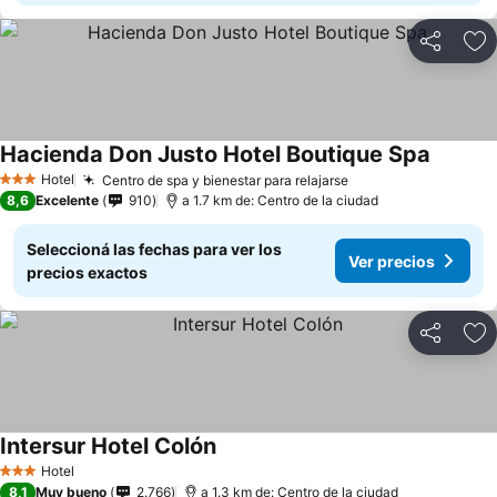
Compartir
Añ
Hacienda Don Justo Hotel Boutique Spa
Ver pre
Hotel
Centro de spa y bienestar para relajarse
Ver precios
3 Estrellas
8,6
Excelente
910
a 1.7 km de: Centro de la ciudad
Seleccioná las fechas para ver los
Ver precios
precios exactos
Compartir
Añ
Intersur Hotel Colón
Ver precios
Hotel
3 Estrellas
8,1
Muy bueno
2.766
a 1.3 km de: Centro de la ciudad