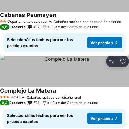
Cabanas Peumayen
Ver precios
Departamento equipado
Cabañas rústicas con decoración colorida
Ver
2 Estrellas
8,6
Excelente
412
a 1.8 km de: Centro de la ciudad
Seleccioná las fechas para ver los
Ver precios
precios exactos
Compartir
Añ
Complejo La Matera
Ver precios
Hotel
Cabañas rústicas con diseño rural
Ver precios
3 Estrellas
9,2
Excelente
674
a 1.9 km de: Centro de la ciudad
Seleccioná las fechas para ver los
Ver precios
precios exactos