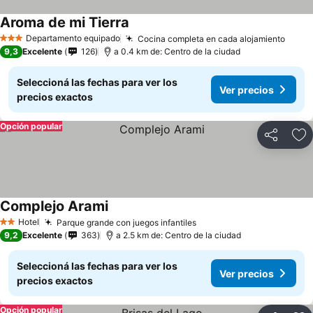
Aroma de mi Tierra
Ver precios
Departamento equipado
Cocina completa en cada alojamiento
Ver p
3 Estrellas
9,3
Excelente
126
a 0.4 km de: Centro de la ciudad
Seleccioná las fechas para ver los
Ver precios
precios exactos
Opción popular
Compartir
Añ
Complejo Arami
Ver precios
Hotel
Parque grande con juegos infantiles
Ver precios
2 Estrellas
9,2
Excelente
363
a 2.5 km de: Centro de la ciudad
Seleccioná las fechas para ver los
Ver precios
precios exactos
Opción popular