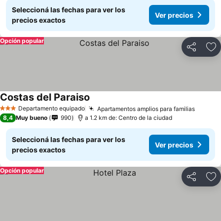
Seleccioná las fechas para ver los
Ver precios
precios exactos
Opción popular
Compartir
Añ
Costas del Paraiso
Ver precios
Departamento equipado
Apartamentos amplios para familias
Ver pr
3 Estrellas
8,4
Muy bueno
990
a 1.2 km de: Centro de la ciudad
Seleccioná las fechas para ver los
Ver precios
precios exactos
Opción popular
Compartir
Añ