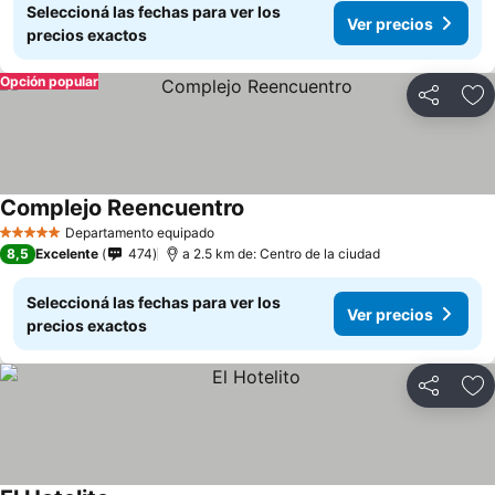
Seleccioná las fechas para ver los
Ver precios
precios exactos
Opción popular
Compartir
Añ
Complejo Reencuentro
Ver precios
Departamento equipado
5 Estrellas
8,5
Excelente
474
a 2.5 km de: Centro de la ciudad
Seleccioná las fechas para ver los
Ver precios
precios exactos
Compartir
Añ