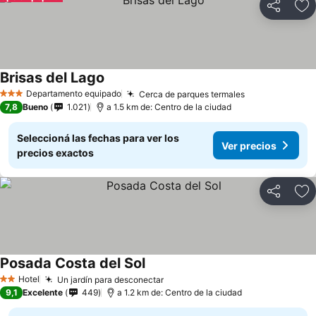
Compartir
Añ
Brisas del Lago
Ver precios
Departamento equipado
Cerca de parques termales
Ver precios
3 Estrellas
7,8
Bueno
1.021
a 1.5 km de: Centro de la ciudad
Seleccioná las fechas para ver los
Ver precios
precios exactos
Compartir
Añ
Posada Costa del Sol
Ver precios
Hotel
Un jardín para desconectar
Ver precios
2 Estrellas
9,1
Excelente
449
a 1.2 km de: Centro de la ciudad