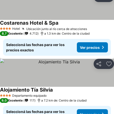
Costarenas Hotel & Spa
Ver precios
Hotel
Ubicación junto al río cerca de atracciones
Ver precios
4 Estrellas
8,7
Excelente
4.712
a 1.3 km de: Centro de la ciudad
Seleccioná las fechas para ver los
Ver precios
precios exactos
Compartir
Añ
Alojamiento Tía Silvia
Ver precios
Departamento equipado
4 Estrellas
9,0
Excelente
117
a 7.2 km de: Centro de la ciudad
Seleccioná las fechas para ver los