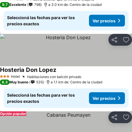
Ver precios
4 Estrellas
9,7
Excelente
798
a 3.0 km de: Centro de la ciudad
Seleccioná las fechas para ver los
Ver precios
precios exactos
Compartir
Añ
Hosteria Don Lopez
Ver precios
Hotel
Habitaciones con balcón privado
Ver precios
3 Estrellas
8,3
Muy bueno
535
a 1.1 km de: Centro de la ciudad
Seleccioná las fechas para ver los
Ver precios
precios exactos
Opción popular
Compartir
Añ