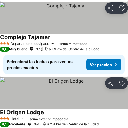
Compartir
Añ
Complejo Tajamar
Ver precios
Departamento equipado
Piscina climatizada
Ver precios
3 Estrellas
8,0
Muy bueno
782
a 1.9 km de: Centro de la ciudad
Seleccioná las fechas para ver los
Ver precios
precios exactos
Compartir
Añ
El Origen Lodge
Ver precios
Hotel
Piscina exterior impecable
Ver precios
3 Estrellas
9,5
Excelente
784
a 2.4 km de: Centro de la ciudad