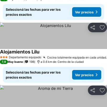
Seleccioná las fechas para ver los
Ver precios
precios exactos
Compartir
Añ
Alojamientos Lilu
Ver precios
Departamento equipado
Cocina totalmente equipada en cada unidad.
3 Estrellas
7,9
Muy bueno
198
a 0.6 km de: Centro de la ciudad
Seleccioná las fechas para ver los
Ver precios
precios exactos
Compartir
Añ