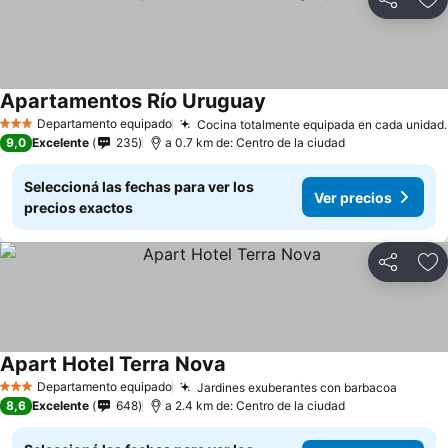
Compartir
Añ
Apartamentos Río Uruguay
Ver precios
Departamento equipado
Cocina totalmente equipada en cada unidad.
3 Estrellas
9,0
Excelente
235
a 0.7 km de: Centro de la ciudad
Seleccioná las fechas para ver los
Ver precios
precios exactos
Compartir
Añ
Apart Hotel Terra Nova
Ver precios
Departamento equipado
Jardines exuberantes con barbacoa
Ver pr
3 Estrellas
8,6
Excelente
648
a 2.4 km de: Centro de la ciudad