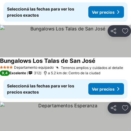
Seleccioná las fechas para ver los
Ver precios
precios exactos
Compartir
Añ
Bungalows Los Talas de San José
Ver precios
Departamento equipado
Terrenos amplios y cuidados al detalle
Ver
4 Estrellas
9,4
Excelente
312
a 5.2 km de: Centro de la ciudad
Seleccioná las fechas para ver los
Ver precios
precios exactos
Compartir
Añ