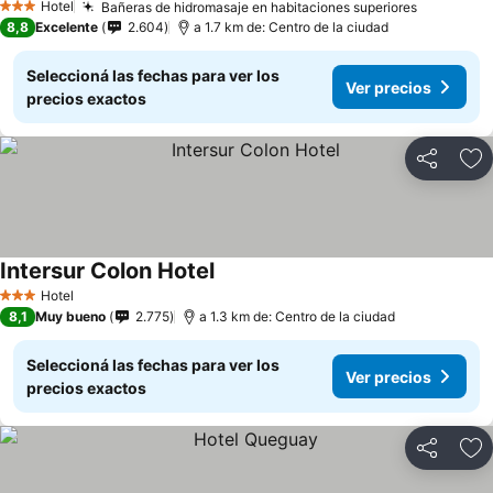
Hotel
Bañeras de hidromasaje en habitaciones superiores
Ver prec
3 Estrellas
8,8
Excelente
2.604
a 1.7 km de: Centro de la ciudad
Seleccioná las fechas para ver los
Ver precios
precios exactos
Compartir
Añ
Intersur Colon Hotel
Ver precios
Hotel
3 Estrellas
8,1
Muy bueno
2.775
a 1.3 km de: Centro de la ciudad
Seleccioná las fechas para ver los
Ver precios
precios exactos
Compartir
Añ