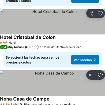
precios exactos
Compartir
Añ
Hotel Cristobal de Colon
Ver precios
Hotel
3 Estrellas
8,4
Muy bueno
651
a 1.2 km de: Centro de la ciudad
Seleccioná las fechas para ver los
Ver precios
precios exactos
Compartir
Añ
Noha Casa de Campo
Ver precios
Hotel
Piscina exterior que te invita a relajarte