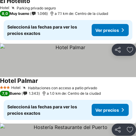
El Hotelito
Ver precios
Hotel
Parking privado seguro
Ver precios
8,0
Muy bueno
1.066
a 7.1 km de: Centro de la ciudad
Seleccioná las fechas para ver los
Ver precios
precios exactos
Compartir
Añ
Hotel Palmar
Ver precios
Hotel
Habitaciones con acceso a patio privado
Ver precios
3 Estrellas
7,9
Bueno
1.343
a 1.0 km de: Centro de la ciudad
Seleccioná las fechas para ver los
Ver precios
precios exactos
Compartir
Añ