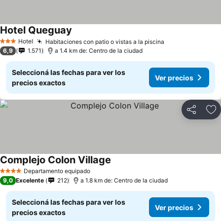
Hotel Queguay
Ver precios
Hotel
Habitaciones con patio o vistas a la piscina
Ver precios
3 Estrellas
6,9
1.571
a 1.4 km de: Centro de la ciudad
Seleccioná las fechas para ver los
Ver precios
precios exactos
Compartir
Añ
Complejo Colon Village
Ver precios
Departamento equipado
4 Estrellas
9,0
Excelente
212
a 1.8 km de: Centro de la ciudad
Seleccioná las fechas para ver los
Ver precios
precios exactos