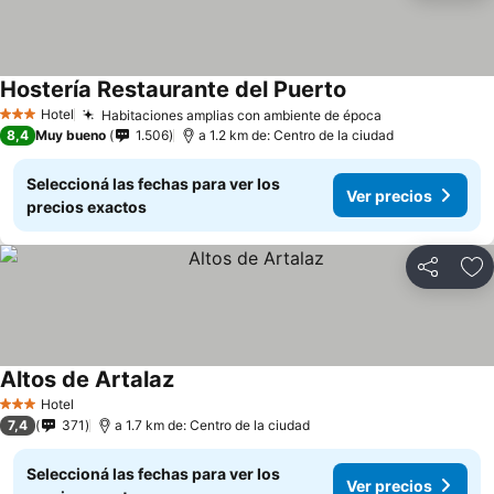
Hostería Restaurante del Puerto
Ver precios
Hotel
Habitaciones amplias con ambiente de época
Ver precios
3 Estrellas
8,4
Muy bueno
1.506
a 1.2 km de: Centro de la ciudad
Seleccioná las fechas para ver los
Ver precios
precios exactos
Compartir
Añ
Altos de Artalaz
Ver precios
Hotel
3 Estrellas
7,4
371
a 1.7 km de: Centro de la ciudad
Seleccioná las fechas para ver los
Ver precios