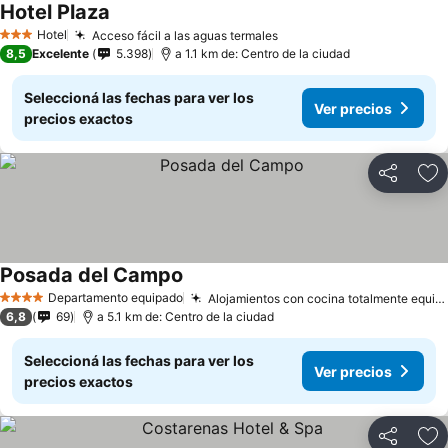
Hotel Plaza
Ver precios
Hotel
Acceso fácil a las aguas termales
Ver precios
3 Estrellas
8,5
Excelente
5.398
a 1.1 km de: Centro de la ciudad
Seleccioná las fechas para ver los
Ver precios
precios exactos
Compartir
Añ
Posada del Campo
Ver precios
Departamento equipado
Alojamientos con cocina totalmente equipada
4 Estrellas
6,8
69
a 5.1 km de: Centro de la ciudad
Seleccioná las fechas para ver los
Ver precios
precios exactos
Compartir
Añ