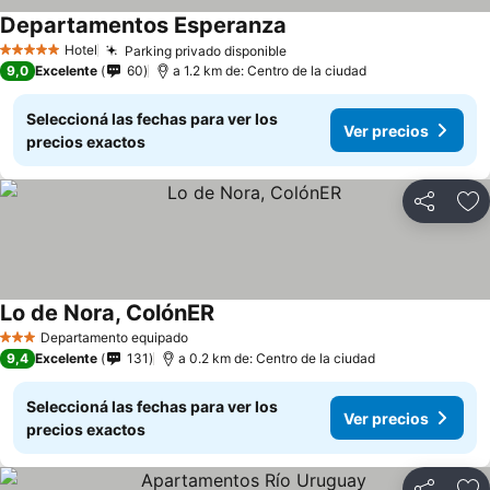
Departamentos Esperanza
Ver precios
Hotel
Parking privado disponible
Ver precios
5 Estrellas
9,0
Excelente
60
a 1.2 km de: Centro de la ciudad
Seleccioná las fechas para ver los
Ver precios
precios exactos
Compartir
Añ
Lo de Nora, ColónER
Ver precios
Departamento equipado
3 Estrellas
9,4
Excelente
131
a 0.2 km de: Centro de la ciudad
Seleccioná las fechas para ver los
Ver precios
precios exactos