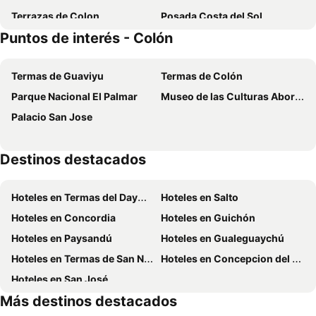
Terrazas de Colon
Posada Costa del Sol
Puntos de interés - Colón
La Casona de Susana
Hotel Palmar
Bungalows Mi Rio
El Jardin
Termas de Guaviyu
Termas de Colón
Costarenas Hotel & Spa
Romance De Luna
Parque Nacional El Palmar
Museo de las Culturas Aborígenes Yuchán
La Posada de Los Fresnos
Complejo Arami
Palacio San Jose
Complejo La Matera
Hotel Queguay
Hotel Holimasú
Bulevar
Destinos destacados
El Hotelito
Casagrande
Hostería Restaurante del Puerto
Complejo Cascadas De Artalaz
Hoteles en Termas del Dayman
Hoteles en Salto
Aitue Departamentos
Noha Casa de Campo
Hoteles en Concordia
Hoteles en Guichón
Hosteria Costa Norte
Cabanas El Paramo
Hoteles en Paysandú
Hoteles en Gualeguaychú
Rio y Piedras
Venezia Aparts
Hoteles en Termas de San Nicanor
Hoteles en Concepcion del Uruguay
Altos de Artalaz
El Origen Lodge
Hoteles en San José
Intersur Hotel Colón
Posada Los Molles
Más destinos destacados
El Colonial
Colon M