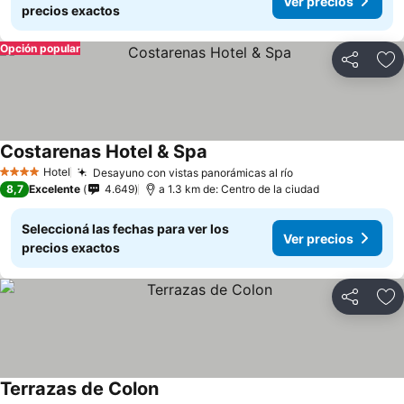
Ver precios
precios exactos
Opción popular
Compartir
Añ
Costarenas Hotel & Spa
Ver precios
Hotel
Desayuno con vistas panorámicas al río
Ver precios
4 Estrellas
8,7
Excelente
4.649
a 1.3 km de: Centro de la ciudad
Seleccioná las fechas para ver los
Ver precios
precios exactos
Compartir
Añ
Terrazas de Colon
Ver precios