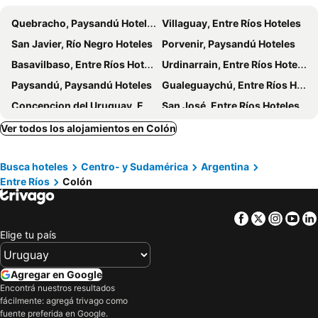
Morada Del Arroyo
Hotel Cristobal de Colon
Quebracho, Paysandú Hoteles
Villaguay, Entre Ríos Hoteles
Departamentos Esperanza
Los Abus
San Javier, Río Negro Hoteles
Porvenir, Paysandú Hoteles
Atayfú Cabañas
Rio De Los Pajaros
Basavilbaso, Entre Ríos Hoteles
Urdinarrain, Entre Ríos Hoteles
Paysandú, Paysandú Hoteles
Gualeguaychú, Entre Ríos Hoteles
Concepcion del Uruguay, Entre Ríos Hoteles
San José, Entre Ríos Hoteles
Villa Elisa, Entre Ríos Hoteles
Victoria, Entre Ríos Hoteles
Ver todos los alojamientos en Colón
Buenos Aires, Buenos Aires Provincia Hoteles
Concordia, Entre Ríos Hoteles
Busca hoteles
Centro- y Sudamérica
Argentina
San Carlos de Bariloche, Río Negro Hoteles
Federación, Entre Ríos Hoteles
Entre Ríos
Colón
Puerto Iguazú, Misiones Hoteles
Ushuaia, Tierra del Fuego Hoteles
Mendoza Capital, Mendoza Provincia Hoteles
Facebook
Twitter
Insta
Yo
Elige tu país
Agregar en Google
Encontrá nuestros resultados
fácilmente: agregá trivago como
fuente preferida en Google.