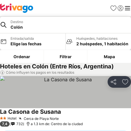
Favoritos
Iniciar 
Me
Destino
Colón
Entrada/salida
Huéspedes, habitaciones
Elige las fechas
2 huéspedes, 1 habitación
Ordenar
Filtrar
Mapa
Hoteles en Colón (Entre Ríos, Argentina)
Cómo influyen los pagos en los resultados
Compartir
Añ
La Casona de Susana
Ver precios
Hotel
Cerca de Playa Norte
Ver precios
2 Estrellas
7,4
732
a 1.3 km de: Centro de la ciudad