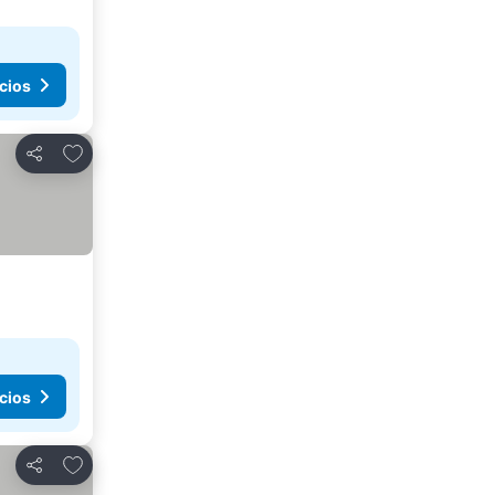
cios
Añadir a favoritos
Compartir
cios
Añadir a favoritos
Compartir