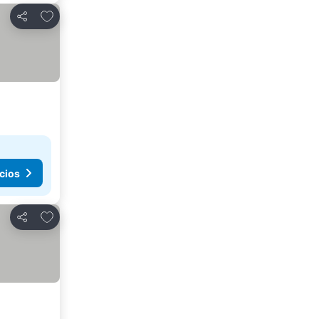
Añadir a favoritos
Compartir
cios
Añadir a favoritos
Compartir