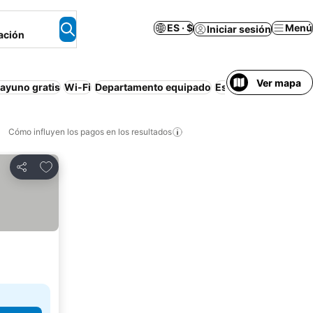
ES · $
Menú
Iniciar sesión
ación
Ver mapa
ayuno gratis
Wi-Fi
Departamento equipado
Estacionamiento
No
Cómo influyen los pagos en los resultados
Añadir a favoritos
Compartir