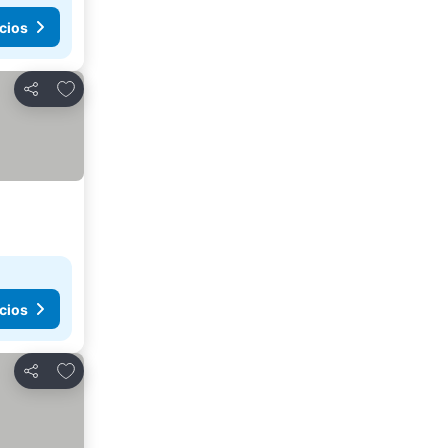
cios
Añadir a favoritos
Compartir
cios
Añadir a favoritos
Compartir