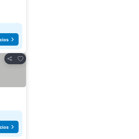
cios
Añadir a favoritos
Compartir
cios