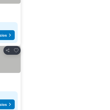
cios
Añadir a favoritos
Compartir
cios