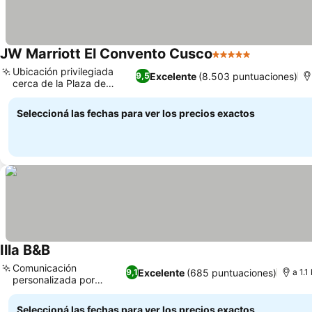
JW Marriott El Convento Cusco
5 Estrellas
Ubicación privilegiada
Excelente
(8.503 puntuaciones)
9,5
cerca de la Plaza de
Armas
Seleccioná las fechas para ver los precios exactos
Illa B&B
Comunicación
Excelente
(685 puntuaciones)
9,1
a 1.1
personalizada por
WhatsApp
Seleccioná las fechas para ver los precios exactos