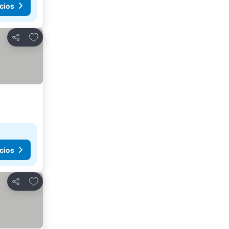
cios
Añadir a favoritos
Compartir
cios
Añadir a favoritos
Compartir