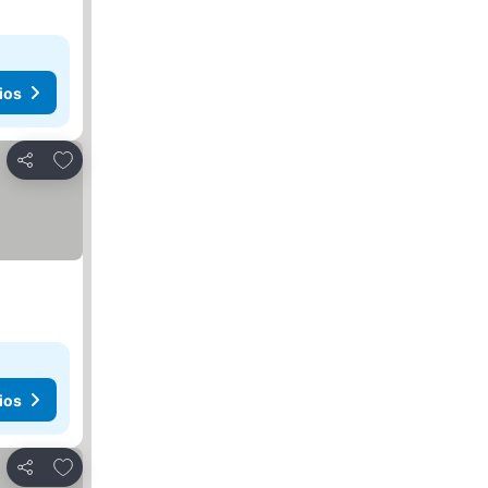
ios
Añadir a favoritos
Compartir
ios
Añadir a favoritos
Compartir