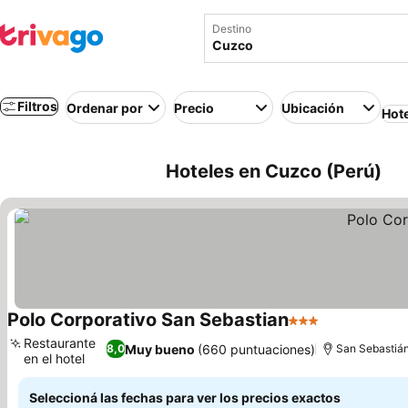
Destino
Filtros
Ordenar por
Precio
Ubicación
Hot
Hoteles en Cuzco (Perú)
Polo Corporativo San Sebastian
3 Estrellas
Ver precios
Restaurante
Muy bueno
(660 puntuaciones)
8,0
San Sebastiá
en el hotel
Ver precios
Seleccioná las fechas para ver los precios exactos