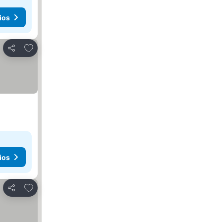
ios
Añadir a favoritos
Compartir
ios
Añadir a favoritos
Compartir