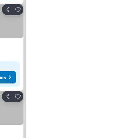
Añadir a favoritos
Compartir
ios
Añadir a favoritos
Compartir