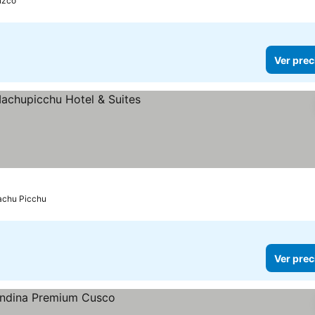
uzco
Ver prec
as
 precios
chu Picchu
Ver prec