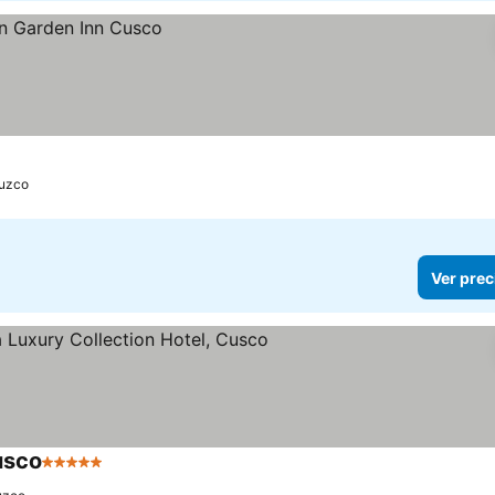
uzco
Ver prec
usco
5 Estrellas
Ver precios