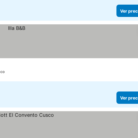
Ver prec
zco
Ver prec