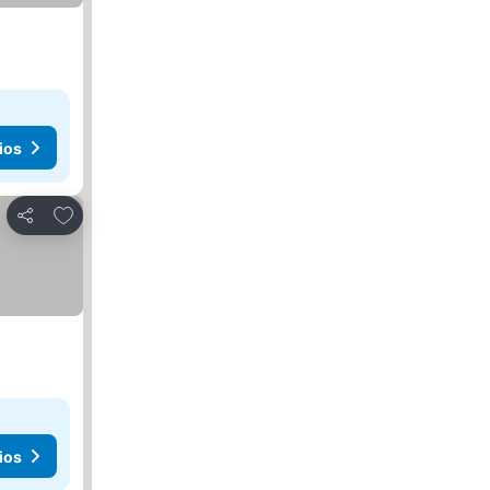
ios
Añadir a favoritos
Compartir
ios