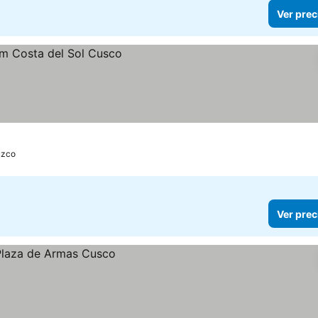
Ver prec
uzco
Ver prec