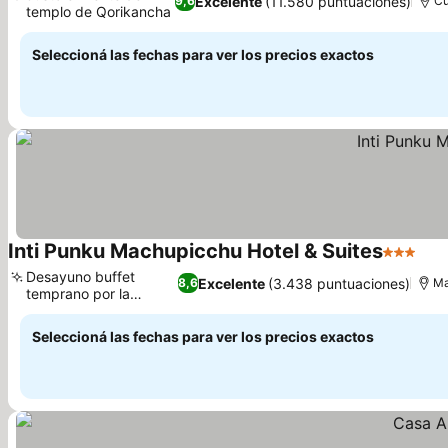
Excelente
(11.580 puntuaciones)
9,6
C
templo de Qorikancha
Ver precios
Seleccioná las fechas para ver los precios exactos
Inti Punku Machupicchu Hotel & Suites
3 Estrell
Ver
Desayuno buffet
Excelente
(3.438 puntuaciones)
8,6
Ma
temprano por la
Ver precios
mañana
Seleccioná las fechas para ver los precios exactos