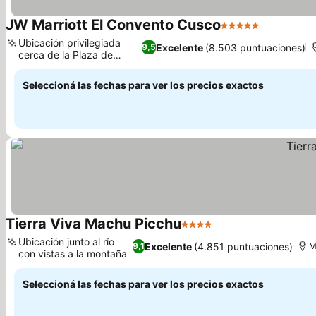
JW Marriott El Convento Cusco
5 Estrellas
Ver preci
Ubicación privilegiada
Excelente
(8.503 puntuaciones)
9,5
cerca de la Plaza de
Ver precios
Armas
Seleccioná las fechas para ver los precios exactos
Tierra Viva Machu Picchu
4 Estrellas
Ver precios
Ubicación junto al río
Excelente
(4.851 puntuaciones)
9,1
M
con vistas a la montaña
Ver precios
Seleccioná las fechas para ver los precios exactos