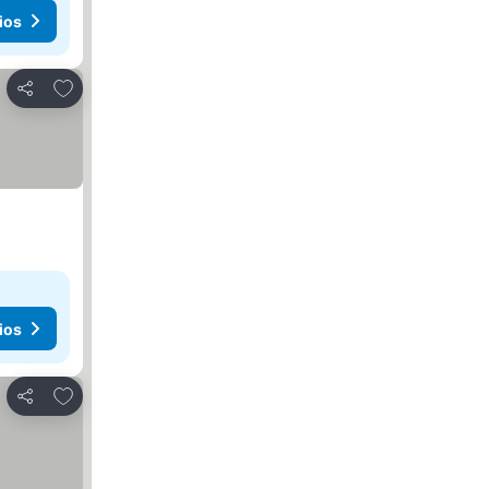
ios
Añadir a favoritos
Compartir
ios
Añadir a favoritos
Compartir