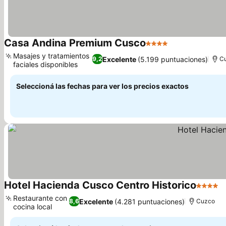
Casa Andina Premium Cusco
4 Estrellas
Ver precios
Masajes y tratamientos
Excelente
(5.199 puntuaciones)
9,2
C
faciales disponibles
Ver precios
Seleccioná las fechas para ver los precios exactos
Hotel Hacienda Cusco Centro Historico
4 Estrel
V
Restaurante con
Excelente
(4.281 puntuaciones)
8,6
Cuzco
cocina local
Ver precios