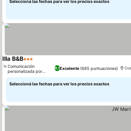
Seleccioná las fechas para ver los precios exactos
Illa B&B
3 Estrellas
Ver precios
Comunicación
Excelente
(685 puntuaciones)
9,1
Cu
personalizada por
Ver precios
WhatsApp
Seleccioná las fechas para ver los precios exactos