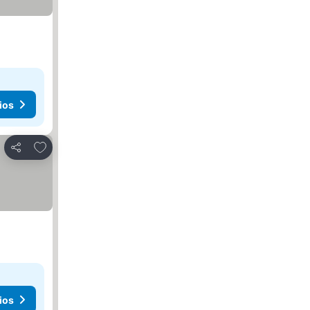
ios
Añadir a favoritos
Compartir
ios