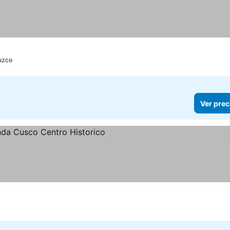
uzco
Ver prec
las
er precios