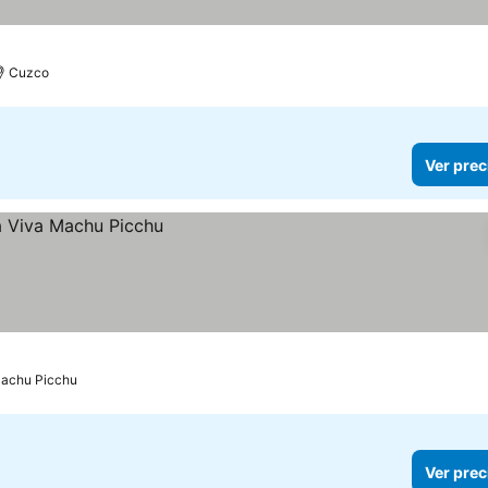
os
Cuzco
Ver prec
achu Picchu
Ver prec