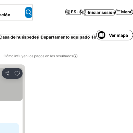
ES · $
Menú
Iniciar sesión
ación
Ver mapa
Casa de huéspedes
Departamento equipado
Hostel
Camping
Ho
Cómo influyen los pagos en los resultados
Añadir a favoritos
Compartir