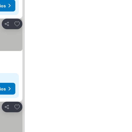
ios
Añadir a favoritos
Compartir
ios
Añadir a favoritos
Compartir