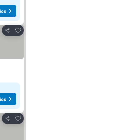
ios
Añadir a favoritos
Compartir
ios
Añadir a favoritos
Compartir