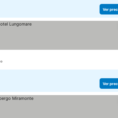
Ver prec
co
Ver prec