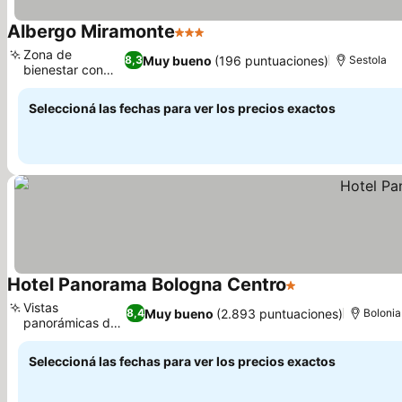
Albergo Miramonte
3 Estrellas
Ver precios
Zona de
Muy bueno
(196 puntuaciones)
8,3
Sestola
bienestar con
Ver precios
sauna
Seleccioná las fechas para ver los precios exactos
Hotel Panorama Bologna Centro
1 Estrellas
Ver precios
Vistas
Muy bueno
(2.893 puntuaciones)
8,4
Bolonia
panorámicas de
Ver precios
Bolonia
Seleccioná las fechas para ver los precios exactos