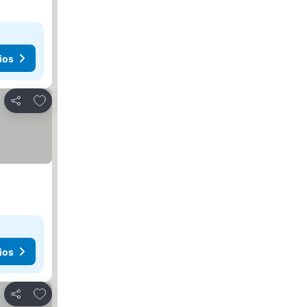
ios
Añadir a favoritos
Compartir
ios
Añadir a favoritos
Compartir