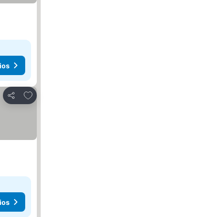
ios
Añadir a favoritos
Compartir
ios