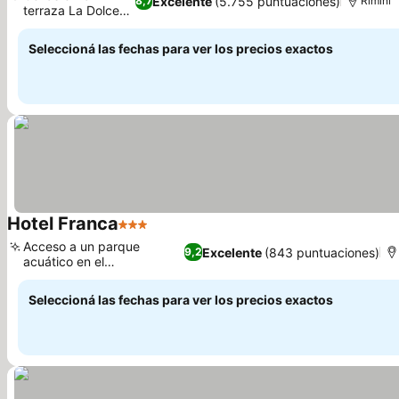
Excelente
(5.755 puntuaciones)
8,7
Rímini
terraza La Dolce
Ver precios
Vita
Seleccioná las fechas para ver los precios exactos
Hotel Franca
3 Estrellas
Ver precios
Acceso a un parque
Excelente
(843 puntuaciones)
9,2
acuático en el
Ver precios
establecimiento
Seleccioná las fechas para ver los precios exactos