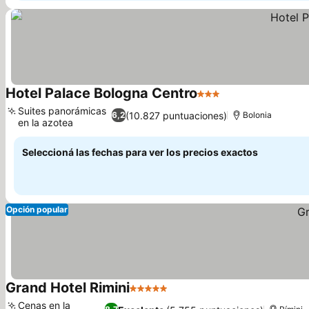
Hotel Palace Bologna Centro
3 Estrellas
Ver precios
Suites panorámicas
(10.827 puntuaciones)
6,2
Bolonia
en la azotea
Ver precios
Seleccioná las fechas para ver los precios exactos
Opción popular
Grand Hotel Rimini
5 Estrellas
Ver precios
Cenas en la