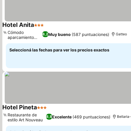
Hotel Anita
3 Estrellas
Ver precios
Cómodo
Muy bueno
(587 puntuaciones)
8,2
Gatteo
aparcamiento
Ver precios
privado
Seleccioná las fechas para ver los precios exactos
Hotel Pineta
3 Estrellas
Ver precios
Restaurante de
Excelente
(469 puntuaciones)
8,8
Bellaria
estilo Art Nouveau
Ver precios