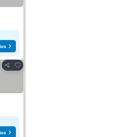
ios
Añadir a favoritos
Compartir
ios