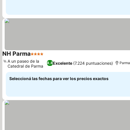
NH Parma
4 Estrellas
Ver precios
A un paseo de la
Excelente
(7.224 puntuaciones)
8,8
Parma
Catedral de Parma
Ver precios
Seleccioná las fechas para ver los precios exactos