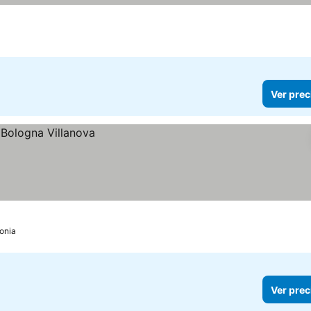
Ver prec
onia
Ver prec