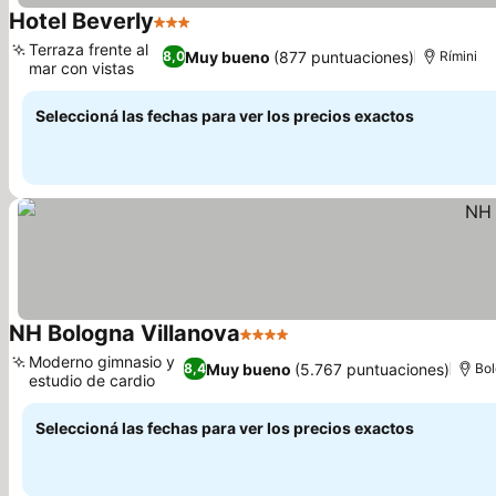
Hotel Beverly
3 Estrellas
Ver precios
Terraza frente al
Muy bueno
(877 puntuaciones)
8,0
Rímini
mar con vistas
Ver precios
Seleccioná las fechas para ver los precios exactos
NH Bologna Villanova
4 Estrellas
Ver precios
Moderno gimnasio y
Muy bueno
(5.767 puntuaciones)
8,4
Bol
estudio de cardio
Ver precios
Seleccioná las fechas para ver los precios exactos