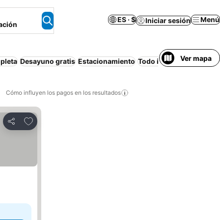
ES · $
Menú
Iniciar sesión
ación
Ver mapa
pleta
Desayuno gratis
Estacionamiento
Todo incluido
Departam
Cómo influyen los pagos en los resultados
Añadir a favoritos
Compartir