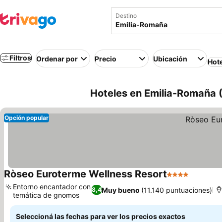
Destino
Filtros
Ordenar por
Precio
Ubicación
Hot
Hoteles en Emilia-Romaña (I
Opción popular
Ròseo Euroterme Wellness Resort
4 Estrellas
Ver prec
Entorno encantador con
Muy bueno
(11.140 puntuaciones)
8,4
temática de gnomos
Ver precios
Seleccioná las fechas para ver los precios exactos