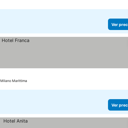
Ver prec
Milano Marittima
Ver prec