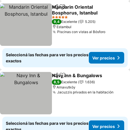
Mandarin Oriental
Compartir
Añadir a favoritos
Bosphorus, Istanbul
5 Estrellas
9,4
Excelente
5.205
Estambul
Piscinas con vistas al Bósforo
Seleccioná las fechas para ver los precios
Ver precios
exactos
Navy Inn & Bungalows
Compartir
Añadir a favoritos
8,5
Excelente
1.636
Arnavutköy
Jacuzzis privados en la habitación
Seleccioná las fechas para ver los precios
Ver precios
exactos