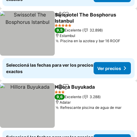
Swissotel The Bosphorus
Compartir
Añadir a favoritos
Istanbul
5 Estrellas
9,5
Excelente
32.898
Estambul
Piscina en la azotea y bar 16 ROOF
Seleccioná las fechas para ver los precios
Ver precios
exactos
Hillora Buyukada
Compartir
Añadir a favoritos
3 Estrellas
9,6
Excelente
3.288
Adalar
Refrescante piscina de agua de mar