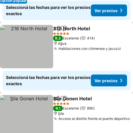
Opción popular
Seleccioná las fechas para ver los precios
Ver precios
exactos
216 North Hotel
Compartir
Añadir a favoritos
5 Estrellas
9,2
Excelente
414
Ağva
Habitaciones con chimenea y jacuzzi
Seleccioná las fechas para ver los precios
Ver precios
exactos
Şile Gonen Hotel
Compartir
Añadir a favoritos
5 Estrellas
9,1
Excelente
890
Şile
Acceso al distrito frente al puerto deportivo