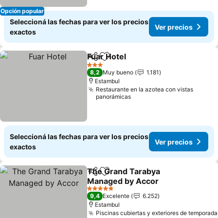
Opción popular
Seleccioná las fechas para ver los precios
Ver precios
exactos
Fuar Hotel
Compartir
Añadir a favoritos
3 Estrellas
8,2
Muy bueno
1.181
Estambul
Restaurante en la azotea con vistas
panorámicas
Seleccioná las fechas para ver los precios
Ver precios
exactos
The Grand Tarabya
Compartir
Añadir a favoritos
Managed by Accor
5 Estrellas
9,4
Excelente
6.252
Estambul
Piscinas cubiertas y exteriores de temporada