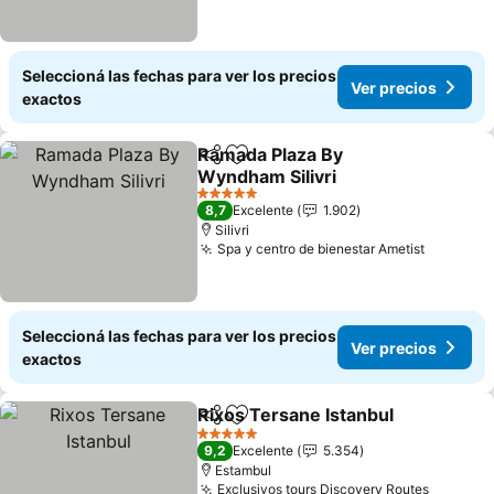
Seleccioná las fechas para ver los precios
Ver precios
exactos
Ramada Plaza By
Compartir
Añadir a favoritos
Wyndham Silivri
5 Estrellas
8,7
Excelente
1.902
Silivri
Spa y centro de bienestar Ametist
Seleccioná las fechas para ver los precios
Ver precios
exactos
Rixos Tersane Istanbul
Compartir
Añadir a favoritos
5 Estrellas
9,2
Excelente
5.354
Estambul
Exclusivos tours Discovery Routes