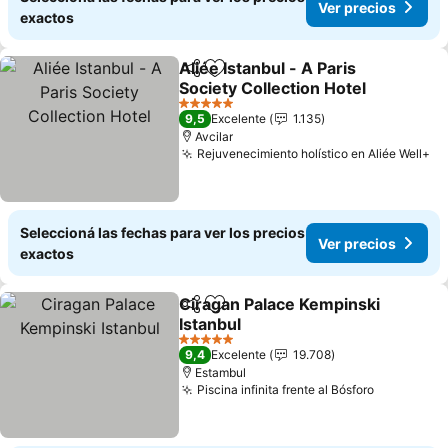
Ver precios
exactos
Aliée Istanbul - A Paris
Compartir
Añadir a favoritos
Society Collection Hotel
5 Estrellas
9,5
Excelente
1.135
Avcilar
Rejuvenecimiento holístico en Aliée Well+
Seleccioná las fechas para ver los precios
Ver precios
exactos
Ciragan Palace Kempinski
Compartir
Añadir a favoritos
Istanbul
5 Estrellas
9,4
Excelente
19.708
Estambul
Piscina infinita frente al Bósforo