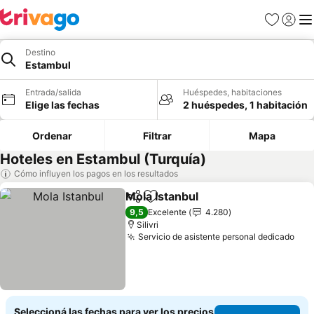
Favoritos
Iniciar 
Me
Destino
Estambul
Entrada/salida
Huéspedes, habitaciones
Elige las fechas
2 huéspedes, 1 habitación
Ordenar
Filtrar
Mapa
Hoteles en Estambul (Turquía)
Cómo influyen los pagos en los resultados
Mola Istanbul
Compartir
Añadir a favoritos
9,5
Excelente
4.280
Silivri
Servicio de asistente personal dedicado
Seleccioná las fechas para ver los precios