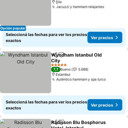
Şile
Jacuzzi y hammam relajantes
Opción popular
Seleccioná las fechas para ver los precios
Ver precios
exactos
Wyndham Istanbul Old
Compartir
Añadir a favoritos
City
5 Estrellas
7,7
Bueno
5.688
Estambul
Auténtico hammam y spa turco
Seleccioná las fechas para ver los precios
Ver precios
exactos
Radisson Blu Bosphorus
Compartir
Añadir a favoritos