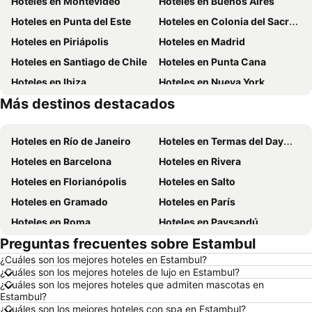
Hoteles en Montevideo
Hoteles en Buenos Aires
Hoteles en Punta del Este
Hoteles en Colonia del Sacramento
Hoteles en Piriápolis
Hoteles en Madrid
Hoteles en Santiago de Chile
Hoteles en Punta Cana
Hoteles en Ibiza
Hoteles en Nueva York
Más destinos destacados
Hoteles en Isla de Miconos
Hoteles en Aruba
Hoteles en Río de Janeiro
Hoteles en Termas del Dayman
Hoteles en Barcelona
Hoteles en Rivera
Hoteles en Florianópolis
Hoteles en Salto
Hoteles en Gramado
Hoteles en París
Hoteles en Roma
Hoteles en Paysandú
Preguntas frecuentes sobre Estambul
Hoteles en San Carlos de Bariloche
Hoteles en Chuy
¿Cuáles son los mejores hoteles en Estambul?
Hoteles en Maceió
Hoteles en Conil de la Frontera
¿Cuáles son los mejores hoteles de lujo en Estambul?
Hoteles en Ámsterdam
Hoteles en Foz de Iguazú
¿Cuáles son los mejores hoteles que admiten mascotas en
Estambul?
Hoteles en Maragogi
Hoteles en Punta del Diablo
¿Cuáles son los mejores hoteles con spa en Estambul?