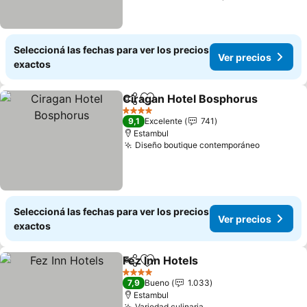
Seleccioná las fechas para ver los precios
Ver precios
exactos
Ciragan Hotel Bosphorus
Compartir
Añadir a favoritos
4 Estrellas
9,1
Excelente
741
Estambul
Diseño boutique contemporáneo
Seleccioná las fechas para ver los precios
Ver precios
exactos
Fez Inn Hotels
Compartir
Añadir a favoritos
4 Estrellas
7,9
Bueno
1.033
Estambul
Variedad culinaria