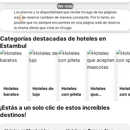
Ver más
Los precios y la disponibilidad que recibe trivago de las páginas
web de reserva cambian de manera constante. Por lo tanto, es
posible que no siempre encuentres en una página web de reserva
la misma oferta que viste en trivago.
Categorías destacadas de hoteles en
Estambul
Hoteles
Hoteles de
Hoteles
Hoteles
Hote
baratos
lujo
con pileta
que
con 
aceptan
mascotas
¡Estás a un solo clic de estos increíbles
destinos!