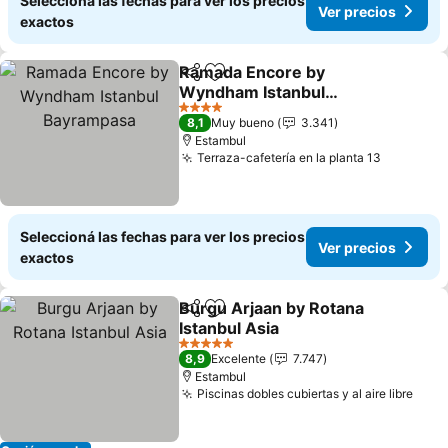
Seleccioná las fechas para ver los precios
Ver precios
exactos
Ramada Encore by
Compartir
Añadir a favoritos
Wyndham Istanbul
Bayrampasa
4 Estrellas
8,1
Muy bueno
3.341
Estambul
Terraza-cafetería en la planta 13
Seleccioná las fechas para ver los precios
Ver precios
exactos
Burgu Arjaan by Rotana
Compartir
Añadir a favoritos
Istanbul Asia
5 Estrellas
8,9
Excelente
7.747
Estambul
Piscinas dobles cubiertas y al aire libre