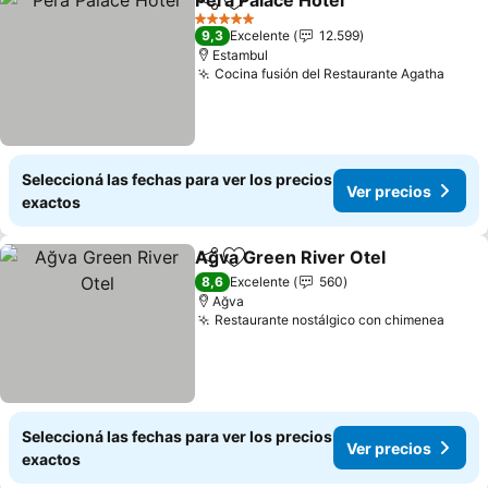
Pera Palace Hotel
Compartir
Añadir a favoritos
5 Estrellas
9,3
Excelente
12.599
Estambul
Cocina fusión del Restaurante Agatha
Seleccioná las fechas para ver los precios
Ver precios
exactos
Ağva Green River Otel
Compartir
Añadir a favoritos
8,6
Excelente
560
Ağva
Restaurante nostálgico con chimenea
Seleccioná las fechas para ver los precios
Ver precios
exactos