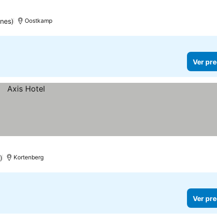
as
ones)
Oostkamp
Ver pre
)
Kortenberg
Ver pre