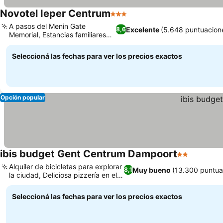
Novotel Ieper Centrum
3 Estrellas
A pasos del Menin Gate
Excelente
(5.648 puntuacion
8,6
Memorial, Estancias familiares
para niños
Seleccioná las fechas para ver los precios exactos
Opción popular
ibis budget Gent Centrum Dampoort
2 Estrellas
Alquiler de bicicletas para explorar
Muy bueno
(13.300 puntua
8,1
la ciudad, Deliciosa pizzería en el
lugar
Seleccioná las fechas para ver los precios exactos