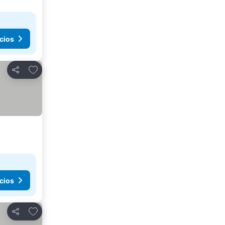
cios
Añadir a favoritos
Compartir
cios
Añadir a favoritos
Compartir