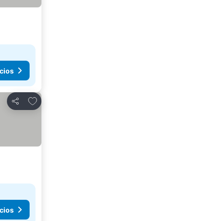
cios
Añadir a favoritos
Compartir
cios