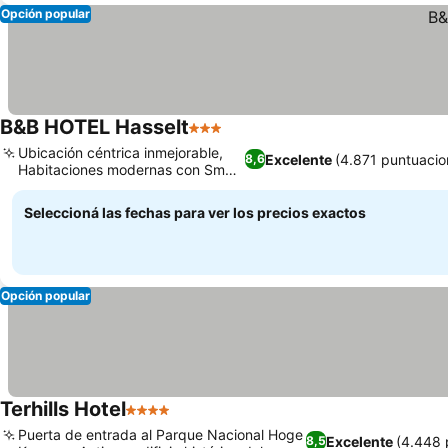
Opción popular
B&B HOTEL Hasselt
3 Estrellas
Ubicación céntrica inmejorable,
Excelente
(4.871 puntuacio
8,6
Habitaciones modernas con Smart
TV
Seleccioná las fechas para ver los precios exactos
Opción popular
Terhills Hotel
4 Estrellas
Puerta de entrada al Parque Nacional Hoge
Excelente
(4.448 
8,5