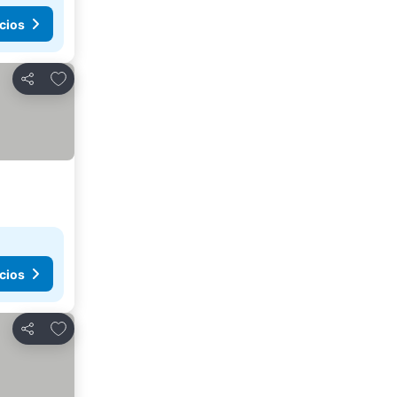
cios
Añadir a favoritos
Compartir
cios
Añadir a favoritos
Compartir