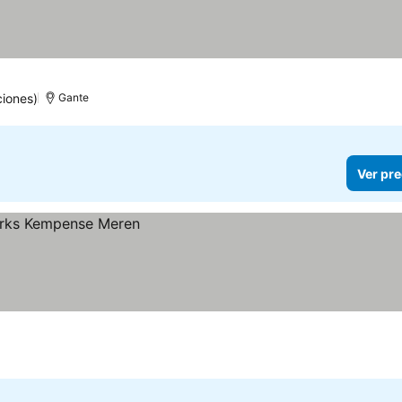
iones)
Gante
Ver pre