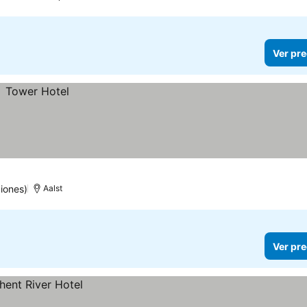
Ver pre
iones)
Aalst
Ver pre