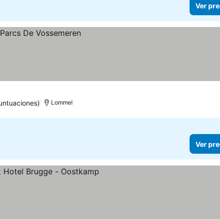
Ver pre
untuaciones)
Lommel
Ver pre