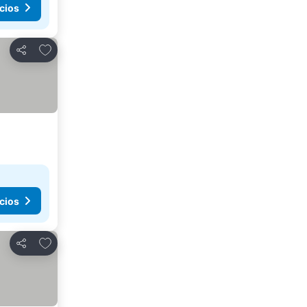
cios
Añadir a favoritos
Compartir
cios
Añadir a favoritos
Compartir