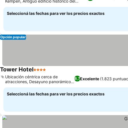
Kempen, Antiguo edificio histórico del
director de la mina
Seleccioná las fechas para ver los precios exactos
Opción popular
Tower Hotel
4 Estrellas
Ubicación céntrica cerca de
Excelente
(1.823 puntuac
8,7
atracciones, Desayuno panorámico
en la azotea
Seleccioná las fechas para ver los precios exactos