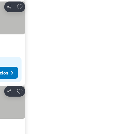
Añadir a favoritos
Compartir
cios
Añadir a favoritos
Compartir