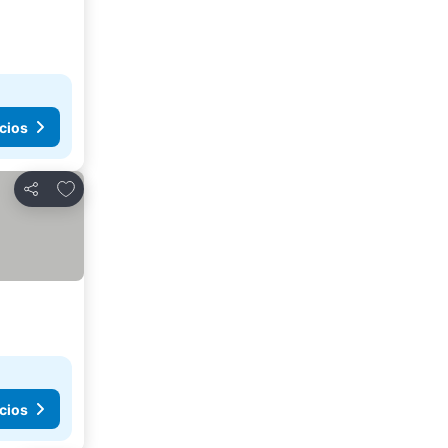
cios
Añadir a favoritos
Compartir
cios