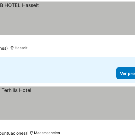
nes)
Hasselt
Ver pre
puntuaciones)
Maasmechelen