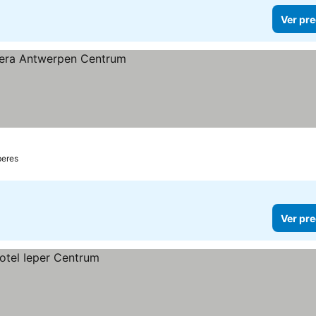
Ver pre
eres
Ver pre