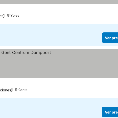
es)
Ypres
Ver pre
ciones)
Gante
Ver pre