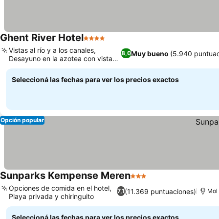
Ghent River Hotel
4 Estrellas
Vistas al río y a los canales,
Muy bueno
(5.940 puntuac
8,0
Desayuno en la azotea con vistas
a la ciudad
Seleccioná las fechas para ver los precios exactos
Opción popular
Sunparks Kempense Meren
3 Estrellas
Opciones de comida en el hotel,
(11.369 puntuaciones)
7,1
Mol
Playa privada y chiringuito
Seleccioná las fechas para ver los precios exactos