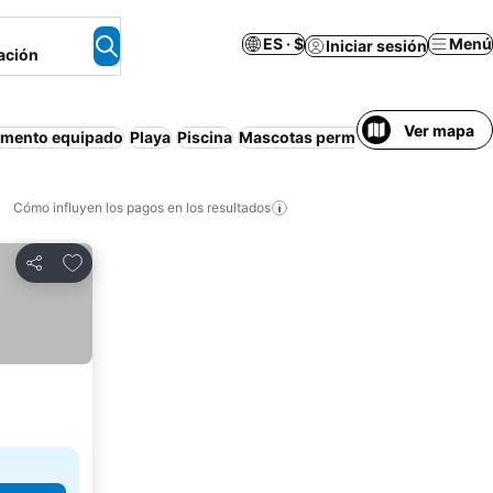
ES · $
Menú
Iniciar sesión
ación
Ver mapa
amento equipado
Playa
Piscina
Mascotas permitidas
Casa o dep
Cómo influyen los pagos en los resultados
Añadir a favoritos
Compartir