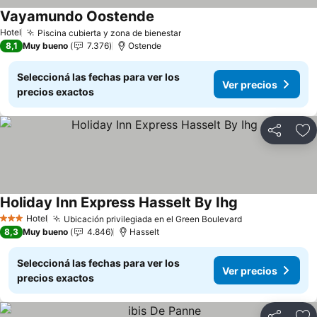
Vayamundo Oostende
Ver precios
Hotel
Piscina cubierta y zona de bienestar
Ver precios
8,1
Muy bueno
7.376
Ostende
Seleccioná las fechas para ver los
Ver precios
precios exactos
Compartir
Añ
Holiday Inn Express Hasselt By Ihg
Ver precios
Hotel
Ubicación privilegiada en el Green Boulevard
Ver precios
3 Estrellas
8,3
Muy bueno
4.846
Hasselt
Seleccioná las fechas para ver los
Ver precios
precios exactos