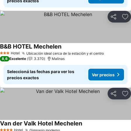
precios exactos
Compartir
Añ
B&B HOTEL Mechelen
Ver precios
Hotel
Ubicación ideal cerca de la estación y el centro
Ver precios
3 Estrellas
8,6
Excelente
3.370
Malinas
Seleccioná las fechas para ver los
Ver precios
precios exactos
Compartir
Añ
Van der Valk Hotel Mechelen
Ver precios
Hotel
Gimnasio moderno