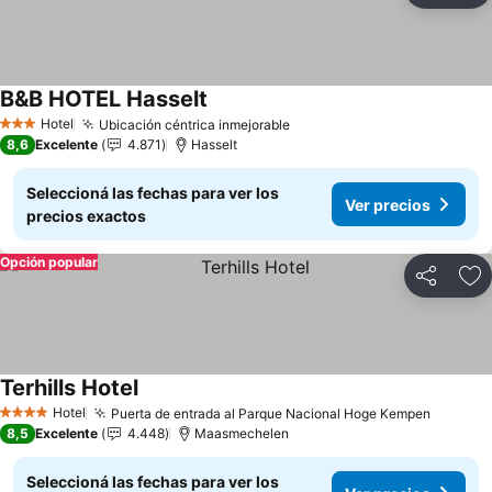
B&B HOTEL Hasselt
Ver precios
Hotel
Ubicación céntrica inmejorable
Ver precios
3 Estrellas
8,6
Excelente
4.871
Hasselt
Seleccioná las fechas para ver los
Ver precios
precios exactos
Opción popular
Compartir
Añ
Terhills Hotel
Ver precios
Hotel
Puerta de entrada al Parque Nacional Hoge Kempen
Ver pre
4 Estrellas
8,5
Excelente
4.448
Maasmechelen
Seleccioná las fechas para ver los