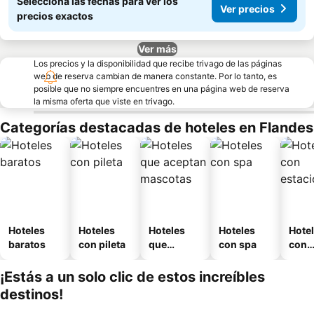
Seleccioná las fechas para ver los
Ver precios
precios exactos
Ver más
Los precios y la disponibilidad que recibe trivago de las páginas
web de reserva cambian de manera constante. Por lo tanto, es
posible que no siempre encuentres en una página web de reserva
la misma oferta que viste en trivago.
Categorías destacadas de hoteles en Flandes
Hoteles
Hoteles
Hoteles
Hoteles
Hote
baratos
con pileta
que
con spa
con
aceptan
esta
mascotas
mien
¡Estás a un solo clic de estos increíbles
destinos!