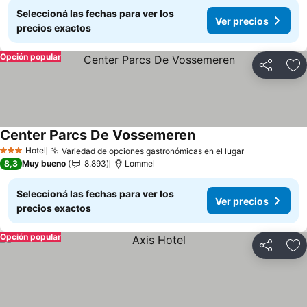
Seleccioná las fechas para ver los
Ver precios
precios exactos
Opción popular
Compartir
Añ
Center Parcs De Vossemeren
Ver precios
Hotel
Variedad de opciones gastronómicas en el lugar
Ver precios
3 Estrellas
8,3
Muy bueno
8.893
Lommel
Seleccioná las fechas para ver los
Ver precios
precios exactos
Opción popular
Compartir
Añ