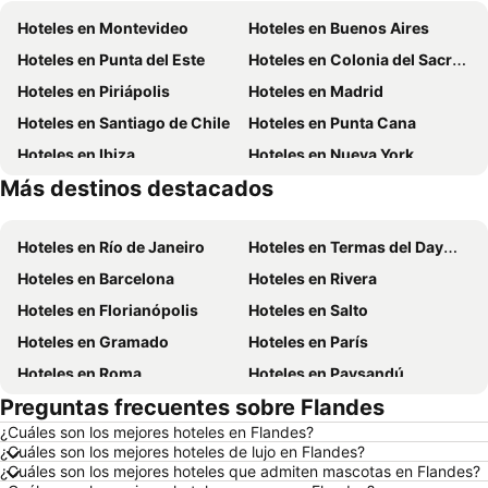
Hoteles en Montevideo
Hoteles en Buenos Aires
Hoteles en Punta del Este
Hoteles en Colonia del Sacramento
Hoteles en Piriápolis
Hoteles en Madrid
Hoteles en Santiago de Chile
Hoteles en Punta Cana
Hoteles en Ibiza
Hoteles en Nueva York
Más destinos destacados
Hoteles en Isla de Miconos
Hoteles en Aruba
Hoteles en Río de Janeiro
Hoteles en Termas del Dayman
Hoteles en Barcelona
Hoteles en Rivera
Hoteles en Florianópolis
Hoteles en Salto
Hoteles en Gramado
Hoteles en París
Hoteles en Roma
Hoteles en Paysandú
Preguntas frecuentes sobre Flandes
Hoteles en San Carlos de Bariloche
Hoteles en Chuy
¿Cuáles son los mejores hoteles en Flandes?
Hoteles en Maceió
Hoteles en Conil de la Frontera
¿Cuáles son los mejores hoteles de lujo en Flandes?
Hoteles en Ámsterdam
Hoteles en Foz de Iguazú
¿Cuáles son los mejores hoteles que admiten mascotas en Flandes?