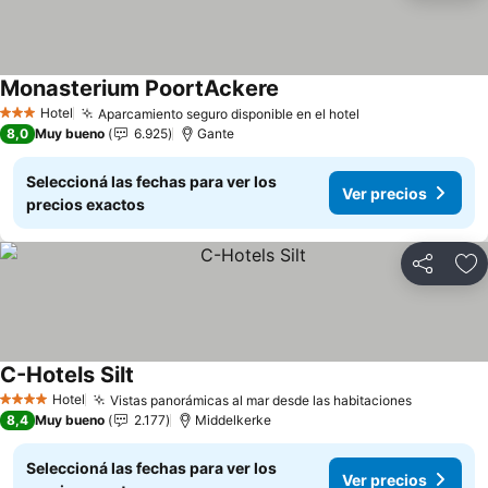
Monasterium PoortAckere
Ver precios
Hotel
Aparcamiento seguro disponible en el hotel
Ver precios
3 Estrellas
8,0
Muy bueno
6.925
Gante
Seleccioná las fechas para ver los
Ver precios
precios exactos
Compartir
Añ
C-Hotels Silt
Ver precios
Hotel
Vistas panorámicas al mar desde las habitaciones
Ver preci
4 Estrellas
8,4
Muy bueno
2.177
Middelkerke
Seleccioná las fechas para ver los
Ver precios