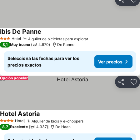
Compartir
Añ
ibis De Panne
Ver precios
Hotel
Alquiler de bicicletas para explorar
Ver precios
3 Estrellas
8,1
Muy bueno
4.970
De Panne
Seleccioná las fechas para ver los
Ver precios
precios exactos
Opción popular
Compartir
Añ
Hotel Astoria
Ver precios
Hotel
Alquiler de bicis y e-choppers
Ver precios
4 Estrellas
8,7
Excelente
4.337
De Haan