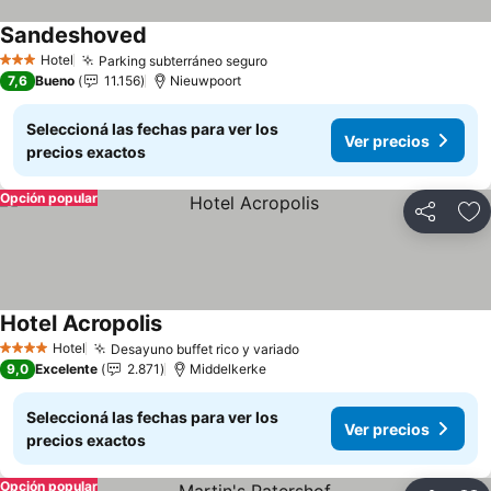
Sandeshoved
Ver precios
Hotel
Parking subterráneo seguro
Ver precios
3 Estrellas
7,6
Bueno
11.156
Nieuwpoort
Seleccioná las fechas para ver los
Ver precios
precios exactos
Opción popular
Compartir
Añ
Hotel Acropolis
Ver precios
Hotel
Desayuno buffet rico y variado
Ver precios
4 Estrellas
9,0
Excelente
2.871
Middelkerke
Seleccioná las fechas para ver los
Ver precios
precios exactos
Opción popular