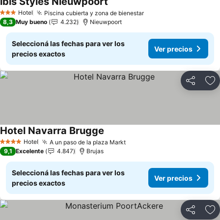
ibis Styles Nieuwpoort
Ver precios
Hotel
Piscina cubierta y zona de bienestar
Ver precios
3 Estrellas
8,3
Muy bueno
4.232
Nieuwpoort
Seleccioná las fechas para ver los
Ver precios
precios exactos
Compartir
Añ
Hotel Navarra Brugge
Ver precios
Hotel
A un paso de la plaza Markt
Ver precios
4 Estrellas
9,1
Excelente
4.847
Brujas
Seleccioná las fechas para ver los
Ver precios
precios exactos
Compartir
Añ