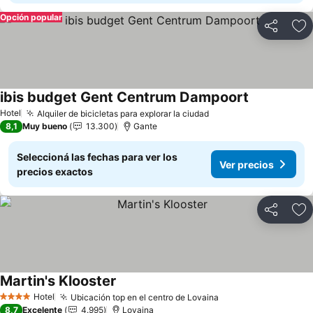
Opción popular
Compartir
Añ
ibis budget Gent Centrum Dampoort
Ver precios
Hotel
Alquiler de bicicletas para explorar la ciudad
Ver precios
8,1
Muy bueno
13.300
Gante
Seleccioná las fechas para ver los
Ver precios
precios exactos
Compartir
Añ
Martin's Klooster
Ver precios
Hotel
Ubicación top en el centro de Lovaina
Ver precios
4 Estrellas
8,7
Excelente
4.995
Lovaina