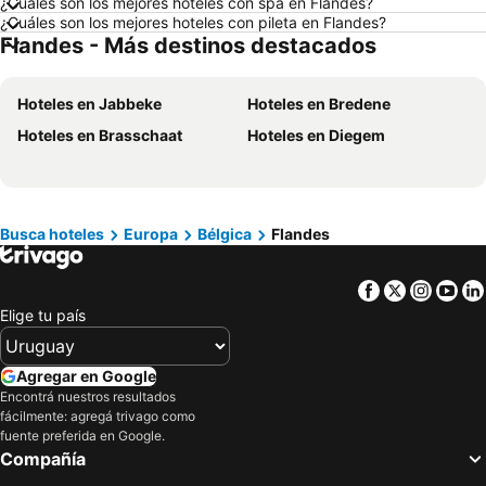
¿Cuáles son los mejores hoteles con spa en Flandes?
Hoteles en Maragogi
Hoteles en Punta del Diablo
¿Cuáles son los mejores hoteles con pileta en Flandes?
Flandes - Más destinos destacados
Hoteles en Brasil
Hoteles en Maldonado
Hoteles en Uruguay
Hoteles en Departamento de Colonia
Hoteles en Jabbeke
Hoteles en Bredene
Hoteles en Argentina
Hoteles en Mallorca
Hoteles en Brasschaat
Hoteles en Diegem
Hoteles en Rocha
Hoteles en España
Hoteles en Asturias
Hoteles en Asunción
Hoteles en Salto
Hoteles en Isla Samana
Hoteles en Bahamas
Hoteles en República Dominicana
Busca hoteles
Europa
Bélgica
Flandes
Hoteles en Colombia
Hoteles en Corea del Sur
Facebook
Twitter
Insta
Yo
Hoteles en Lanzarote
Hoteles en Alaska
Elige tu país
Hoteles en Curazao
Agregar en Google
Encontrá nuestros resultados
fácilmente: agregá trivago como
fuente preferida en Google.
Compañía