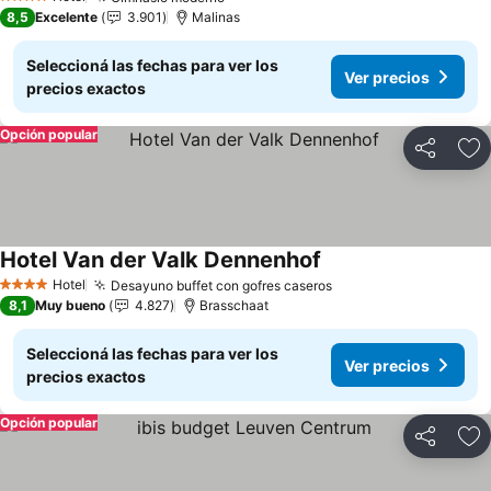
Ver precios
4 Estrellas
8,5
Excelente
3.901
Malinas
Seleccioná las fechas para ver los
Ver precios
precios exactos
Opción popular
Compartir
Añ
Hotel Van der Valk Dennenhof
Ver precios
Hotel
Desayuno buffet con gofres caseros
Ver precios
4 Estrellas
8,1
Muy bueno
4.827
Brasschaat
Seleccioná las fechas para ver los
Ver precios
precios exactos
Opción popular
Compartir
Añ