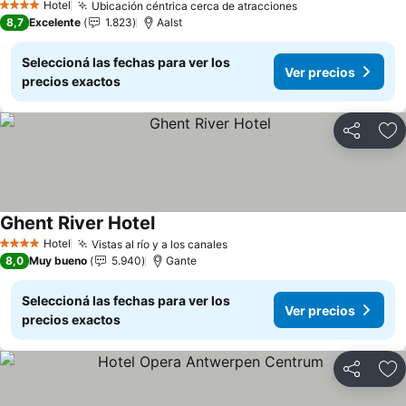
Hotel
Ubicación céntrica cerca de atracciones
Ver precios
4 Estrellas
8,7
Excelente
1.823
Aalst
Seleccioná las fechas para ver los
Ver precios
precios exactos
Compartir
Añ
Ghent River Hotel
Ver precios
Hotel
Vistas al río y a los canales
Ver precios
4 Estrellas
8,0
Muy bueno
5.940
Gante
Seleccioná las fechas para ver los
Ver precios
precios exactos
Compartir
Añ