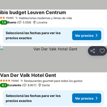
ibis budget Leuven Centrum
Ver precios
Hotel
Habitaciones modernas y llenas de vida
Ver precios
2 Estrellas
7,6
Bueno
5.559
Lovaina
Seleccioná las fechas para ver los
Ver precios
precios exactos
Compartir
Añ
Van Der Valk Hotel Gent
Ver precios
Hotel
Restaurantes gourmet para todos los gustos
Ver precios
4 Estrellas
9,1
Excelente
8.907
Gante
Seleccioná las fechas para ver los
Ver precios
precios exactos