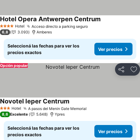
Hotel Opera Antwerpen Centrum
Ver precios
Hotel
Acceso directo a parking seguro
Ver precios
4 Estrellas
6,8
3.093
Amberes
Seleccioná las fechas para ver los
Ver precios
precios exactos
Opción popular
Compartir
Añ
Novotel Ieper Centrum
Ver precios
Hotel
A pasos del Menin Gate Memorial
Ver precios
3 Estrellas
8,6
Excelente
5.648
Ypres
Seleccioná las fechas para ver los
Ver precios
precios exactos