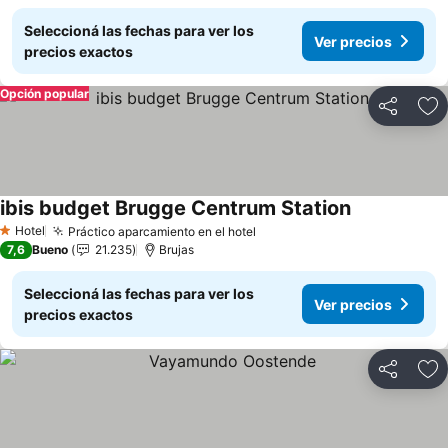
Seleccioná las fechas para ver los
Ver precios
precios exactos
Opción popular
Compartir
Añ
ibis budget Brugge Centrum Station
Ver precios
Hotel
Práctico aparcamiento en el hotel
Ver precios
1 Estrellas
7,6
Bueno
21.235
Brujas
Seleccioná las fechas para ver los
Ver precios
precios exactos
Compartir
Añ