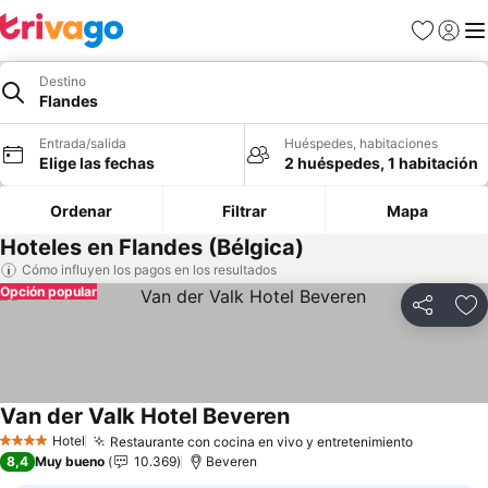
Favoritos
Iniciar 
Me
Destino
Flandes
Entrada/salida
Huéspedes, habitaciones
Elige las fechas
2 huéspedes, 1 habitación
Ordenar
Filtrar
Mapa
Hoteles en Flandes (Bélgica)
Cómo influyen los pagos en los resultados
Opción popular
Compartir
Añ
Van der Valk Hotel Beveren
Ver precios
Hotel
Restaurante con cocina en vivo y entretenimiento
Ver prec
4 Estrellas
8,4
Muy bueno
10.369
Beveren