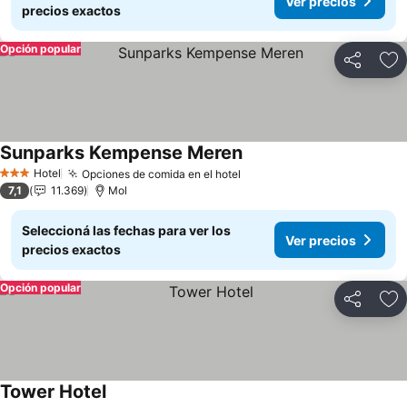
Ver precios
precios exactos
Opción popular
Compartir
Añ
Sunparks Kempense Meren
Ver precios
Hotel
Opciones de comida en el hotel
Ver precios
3 Estrellas
7,1
11.369
Mol
Seleccioná las fechas para ver los
Ver precios
precios exactos
Opción popular
Compartir
Añ
Tower Hotel
Ver precios