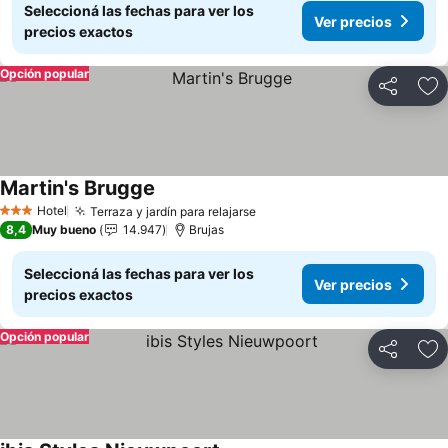
Seleccioná las fechas para ver los
Ver precios
precios exactos
Opción popular
Compartir
Añ
Martin's Brugge
Ver precios
Hotel
Terraza y jardín para relajarse
Ver precios
3 Estrellas
8,4
Muy bueno
14.947
Brujas
Seleccioná las fechas para ver los
Ver precios
precios exactos
Opción popular
Compartir
Añ