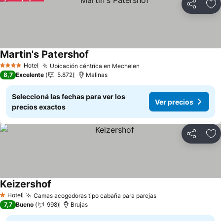
Compartir
Añ
Martin's Patershof
Ver precios
Hotel
Ubicación céntrica en Mechelen
Ver precios
4 Estrellas
8,7
Excelente
5.872
Malinas
Seleccioná las fechas para ver los
Ver precios
precios exactos
Compartir
Añ
Keizershof
Ver precios
Hotel
Camas acogedoras tipo cabaña para parejas
Ver precios
1 Estrellas
7,7
Bueno
998
Brujas