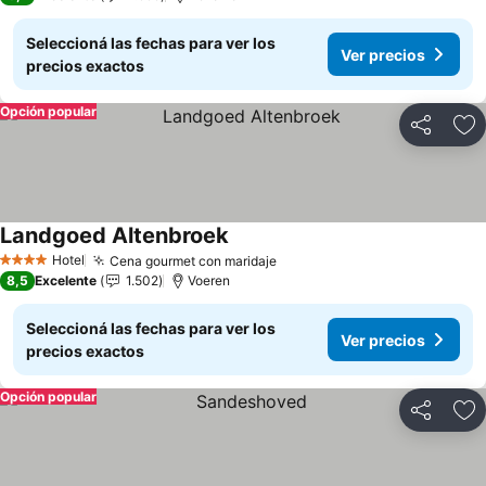
Seleccioná las fechas para ver los
Ver precios
precios exactos
Opción popular
Compartir
Añ
Landgoed Altenbroek
Ver precios
Hotel
Cena gourmet con maridaje
Ver precios
4 Estrellas
8,5
Excelente
1.502
Voeren
Seleccioná las fechas para ver los
Ver precios
precios exactos
Opción popular
Compartir
Añ