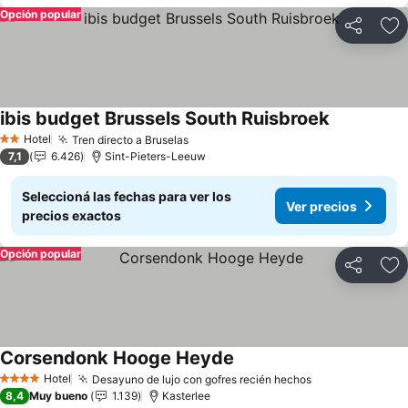
Opción popular
Compartir
Añ
ibis budget Brussels South Ruisbroek
Ver precios
Hotel
Tren directo a Bruselas
Ver precios
2 Estrellas
7,1
6.426
Sint-Pieters-Leeuw
Seleccioná las fechas para ver los
Ver precios
precios exactos
Opción popular
Compartir
Añ
Corsendonk Hooge Heyde
Ver precios
Hotel
Desayuno de lujo con gofres recién hechos
Ver precios
4 Estrellas
8,4
Muy bueno
1.139
Kasterlee