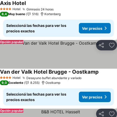
Axis Hotel
Ver precios
Hotel
Gimnasio 24 horas
Ver precios
4 Estrellas
8,4
Muy bueno
516
Kortenberg
Seleccioná las fechas para ver los
Ver precios
precios exactos
Opción popular
Compartir
Añ
Van der Valk Hotel Brugge - Oostkamp
Ver preci
Hotel
Desayuno buffet abundante y variado
Ver precios
4 Estrellas
9,0
Excelente
8.255
Oostkamp
Seleccioná las fechas para ver los
Ver precios
precios exactos
Opción popular
Compartir
Añ