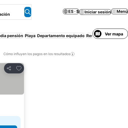
ES · $
Menú
Iniciar sesión
ación
Ver mapa
dia pensión
Playa
Departamento equipado
Resort
Pensión comp
Cómo influyen los pagos en los resultados
Añadir a favoritos
Compartir