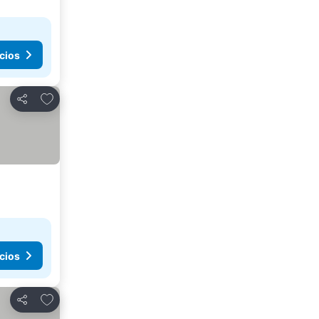
cios
Añadir a favoritos
Compartir
cios
Añadir a favoritos
Compartir