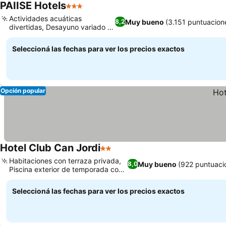
PAIISE Hotels
3 Estrellas
Ver precios
Actividades acuáticas
Muy bueno
(3.151 puntuacion
8,2
divertidas, Desayuno variado y
Ver precios
completo
Seleccioná las fechas para ver los precios exactos
Opción popular
Hotel Club Can Jordi
2 Estrellas
Ver precios
Habitaciones con terraza privada,
Muy bueno
(922 puntuaci
8,0
Piscina exterior de temporada con
Ver precios
bar
Seleccioná las fechas para ver los precios exactos