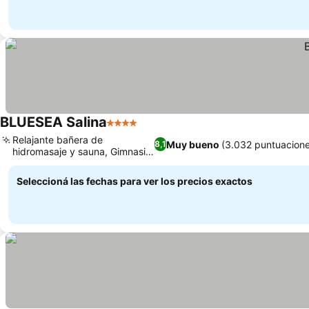
BLUESEA Salina
4 Estrellas
Ver precios
Relajante bañera de
Muy bueno
(3.032 puntuacion
8,1
hidromasaje y sauna, Gimnasio
Ver precios
en el hotel
Seleccioná las fechas para ver los precios exactos