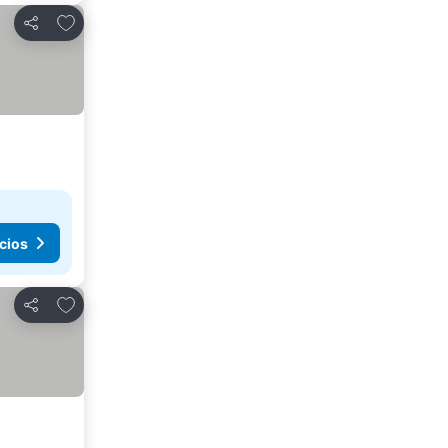
Añadir a favoritos
Compartir
cios
Añadir a favoritos
Compartir