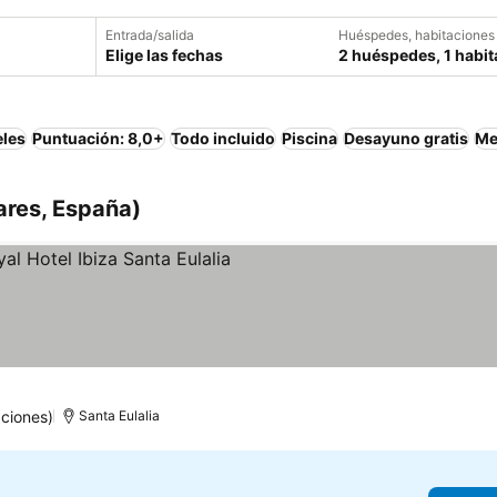
Entrada/salida
Huéspedes, habitaciones
Elige las fechas
2 huéspedes, 1 habit
eles
Puntuación: 8,0+
Todo incluido
Piscina
Desayuno gratis
Me
eares, España)
las
er precios
ciones)
Santa Eulalia