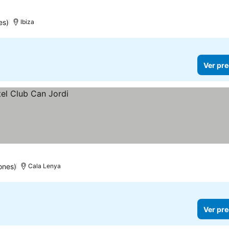
es)
Ibiza
Ver pre
ones)
Cala Lenya
Ver pre