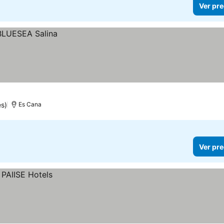
Ver pre
es)
Es Cana
Ver pre