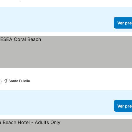
Ver pre
)
Santa Eulalia
Ver pre