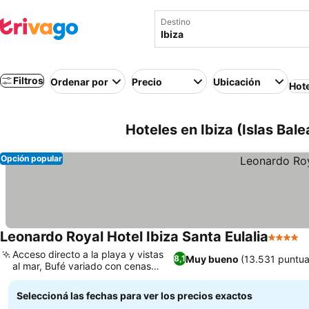
Destino
Filtros
Ordenar por
Precio
Ubicación
Hot
Hoteles en Ibiza (Islas Bal
Opción popular
Leonardo Royal Hotel Ibiza Santa Eulalia
4 Estrel
V
Acceso directo a la playa y vistas
Muy bueno
(13.531 puntua
8,1
al mar, Bufé variado con cenas
Ver precios
temáticas
Seleccioná las fechas para ver los precios exactos