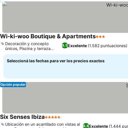
Wi-ki-woo Boutique & Apartments
3 Estrellas
Ver preci
Decoración y concepto
Excelente
(1.582 puntuaciones)
8,5
únicos, Piscina y terraza
Ver precios
vibrantes
Seleccioná las fechas para ver los precios exactos
Opción popular
Six Senses Ibiza
5 Estrellas
Ver precios
Ubicación en un acantilado con vistas al
Excelente
(1.444 pu
8,6