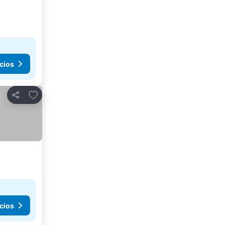
cios
Añadir a favoritos
Compartir
cios