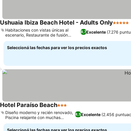
Ushuaia Ibiza Beach Hotel - Adults Only
5 Estrel
Habitaciones con vistas únicas al
Excelente
(7.276 puntu
8,7
escenario, Restaurante de fusión
Ver precios
japonesa Minami
Seleccioná las fechas para ver los precios exactos
Hotel Paraíso Beach
3 Estrellas
Ver precios
Diseño moderno y recién renovado,
Excelente
(2.456 puntuac
8,5
Piscina relajante con muchas
Ver precios
tumbonas
Seleccioná las fechas para ver los precios exactos