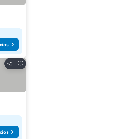
cios
Añadir a favoritos
Compartir
cios