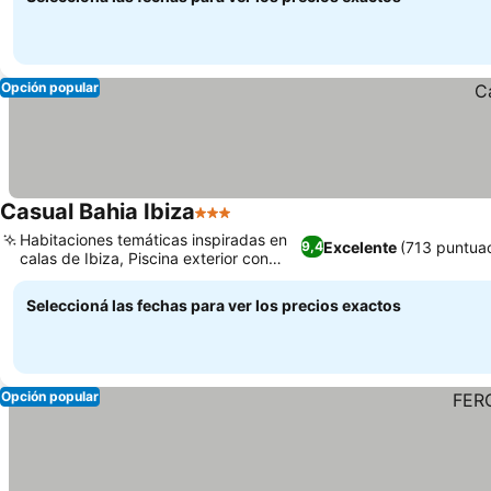
Opción popular
Casual Bahia Ibiza
3 Estrellas
Ver precios
Habitaciones temáticas inspiradas en
Excelente
(713 puntua
9,4
calas de Ibiza, Piscina exterior con
Ver precios
solárium
Seleccioná las fechas para ver los precios exactos
Opción popular