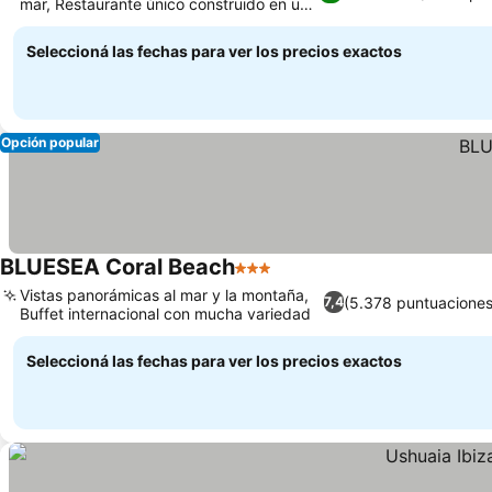
mar, Restaurante único construido en un
Ver precios
acantilado
Seleccioná las fechas para ver los precios exactos
Opción popular
BLUESEA Coral Beach
3 Estrellas
Ver precios
Vistas panorámicas al mar y la montaña,
(5.378 puntuaciones
7,4
Buffet internacional con mucha variedad
Ver precios
Seleccioná las fechas para ver los precios exactos