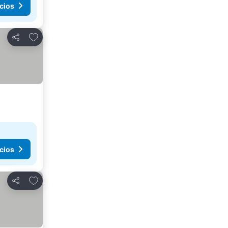
cios
Añadir a favoritos
Compartir
cios
Añadir a favoritos
Compartir