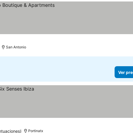
os
San Antonio
Ver pre
ntuaciones)
Portinatx