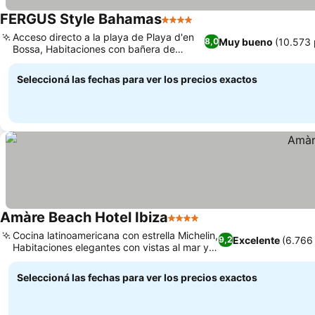
FERGUS Style Bahamas
4 Estrellas
Ver precios
Acceso directo a la playa de Playa d'en
Muy bueno
(10.573 
8,0
Bossa, Habitaciones con bañera de
Ver precios
hidromasaje privada
Seleccioná las fechas para ver los precios exactos
Amàre Beach Hotel Ibiza
4 Estrellas
Ver precios
Cocina latinoamericana con estrella Michelin,
Excelente
(6.766
9,2
Habitaciones elegantes con vistas al mar y
Ver precios
detalles únicos
Seleccioná las fechas para ver los precios exactos