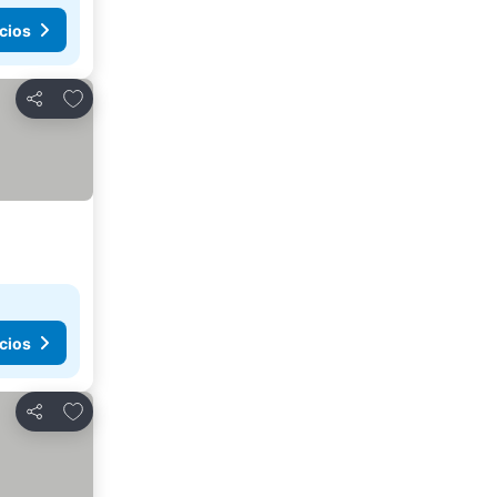
cios
Añadir a favoritos
Compartir
cios
Añadir a favoritos
Compartir