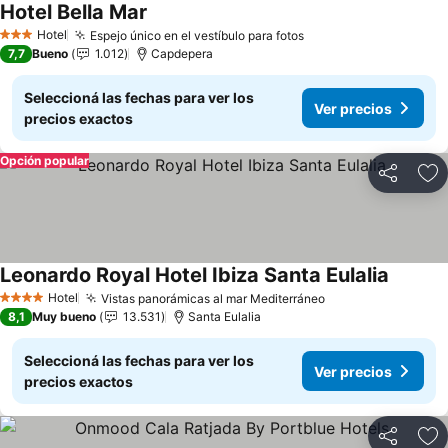
Hotel Bella Mar
Ver precios
Hotel
Espejo único en el vestíbulo para fotos
Ver precios
3 Estrellas
7,7
Bueno
1.012
Capdepera
Seleccioná las fechas para ver los
Ver precios
precios exactos
Opción popular
Compartir
Añ
Leonardo Royal Hotel Ibiza Santa Eulalia
Ver pre
Hotel
Vistas panorámicas al mar Mediterráneo
Ver precios
4 Estrellas
8,1
Muy bueno
13.531
Santa Eulalia
Seleccioná las fechas para ver los
Ver precios
precios exactos
Compartir
Añ