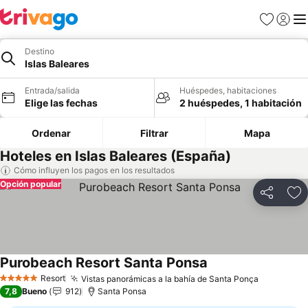
Favoritos
Iniciar 
Me
Destino
Islas Baleares
Entrada/salida
Huéspedes, habitaciones
Elige las fechas
2 huéspedes, 1 habitación
Ordenar
Filtrar
Mapa
Hoteles en Islas Baleares (España)
Cómo influyen los pagos en los resultados
Opción popular
Compartir
Añ
Purobeach Resort Santa Ponsa
Ver precios
Resort
Vistas panorámicas a la bahía de Santa Ponça
Ver preci
5 Estrellas
7,8
Bueno
912
Santa Ponsa