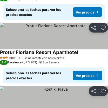
Seleccioná las fechas para ver los
Ver precios
precios exactos
Compartir
Añ
Protur Floriana Resort Aparthotel
Ver precios
Hotel
Piscina infantil con barco pirata
Ver precios
3 Estrellas
8,6
Excelente
3.203
Son Servera
Seleccioná las fechas para ver los
Ver precios
precios exactos
Compartir
Añ