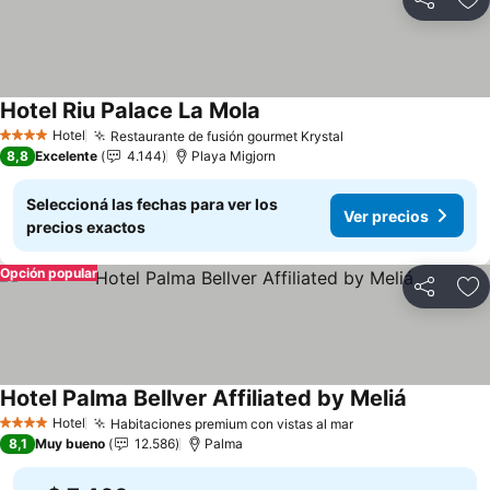
Compartir
Añ
Hotel Riu Palace La Mola
Ver precios
Hotel
Restaurante de fusión gourmet Krystal
Ver precios
4 Estrellas
8,8
Excelente
4.144
Playa Migjorn
Seleccioná las fechas para ver los
Ver precios
precios exactos
Opción popular
Compartir
Añ
Hotel Palma Bellver Affiliated by Meliá
Ver preci
Hotel
Habitaciones premium con vistas al mar
Ver precios
4 Estrellas
8,1
Muy bueno
12.586
Palma