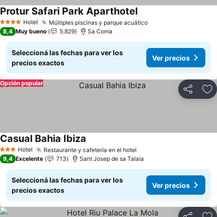
Protur Safari Park Aparthotel
Ver precios
Hotel
Múltiples piscinas y parque acuático
Ver precios
4 Estrellas
8,4
Muy bueno
5.829
Sa Coma
Seleccioná las fechas para ver los
Ver precios
precios exactos
Opción popular
Compartir
Añ
Casual Bahia Ibiza
Ver precios
Hotel
Restaurante y cafetería en el hotel
Ver precios
3 Estrellas
9,4
Excelente
713
Sant Josep de sa Talaia
Seleccioná las fechas para ver los
Ver precios
precios exactos