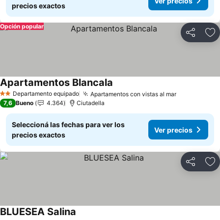
Ver precios
precios exactos
Opción popular
Compartir
Añ
Apartamentos Blancala
Ver precios
Departamento equipado
Apartamentos con vistas al mar
Ver precios
2 Estrellas
7,6
Bueno
4.364
Ciutadella
Seleccioná las fechas para ver los
Ver precios
precios exactos
Compartir
Añ
BLUESEA Salina
Ver precios