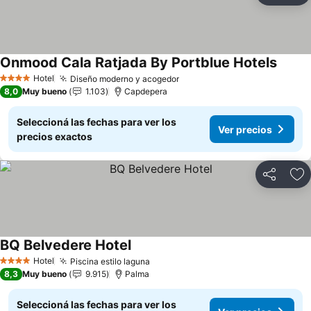
Onmood Cala Ratjada By Portblue Hotels
Ver pr
Hotel
Diseño moderno y acogedor
Ver precios
4 Estrellas
8,0
Muy bueno
1.103
Capdepera
Seleccioná las fechas para ver los
Ver precios
precios exactos
Compartir
Añ
BQ Belvedere Hotel
Ver precios
Hotel
Piscina estilo laguna
Ver precios
4 Estrellas
8,3
Muy bueno
9.915
Palma
Seleccioná las fechas para ver los