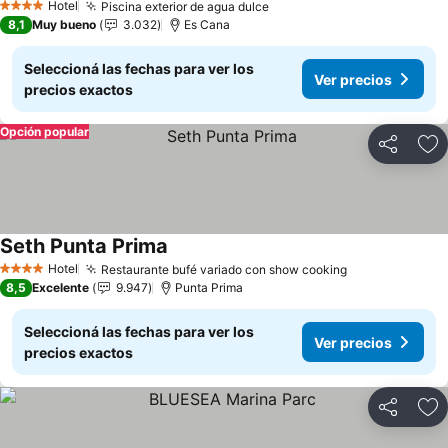
Hotel
Piscina exterior de agua dulce
Ver precios
4 Estrellas
8,1
Muy bueno
3.032
Es Cana
Seleccioná las fechas para ver los
Ver precios
precios exactos
Opción popular
Compartir
Añ
Seth Punta Prima
Ver precios
Hotel
Restaurante bufé variado con show cooking
Ver precios
4 Estrellas
8,5
Excelente
9.947
Punta Prima
Seleccioná las fechas para ver los
Ver precios
precios exactos
Compartir
Añ