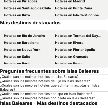
Hoteles en Piriápolis
Hoteles en Madrid
Hoteles en Santiago de Chile
Hoteles en Punta Cana
Hoteles en Ibiza
Hoteles en Isla de Miconos
Más destinos destacados
Hoteles en Brasil
Hoteles en Maldonado
Hoteles en Río de Janeiro
Hoteles en Termas del Dayman
Hoteles en Barcelona
Hoteles en Rivera
Hoteles en Nueva York
Hoteles en Florianópolis
Hoteles en Salto
Hoteles en Gramado
Hoteles en París
Hoteles en Roma
Preguntas frecuentes sobre Islas Baleares
Hoteles en Paysandú
Hoteles en San Carlos de Bariloche
¿Cuáles son los mejores hoteles en Islas Baleares?
Hoteles en Chuy
Hoteles en Maceió
¿Cuáles son los mejores hoteles de lujo en Islas Baleares?
Hoteles en Conil de la Frontera
Hoteles en Ámsterdam
¿Cuáles son los mejores hoteles que admiten mascotas en Islas
Baleares?
Hoteles en Foz de Iguazú
Hoteles en Maragogi
¿Cuáles son los mejores hoteles con spa en Islas Baleares?
¿Cuáles son los mejores hoteles con pileta en Islas Baleares?
Hoteles en Punta del Diablo
Hoteles en Nueva York
Islas Baleares - Más destinos destacados
Hoteles en Aruba
Hoteles en Uruguay