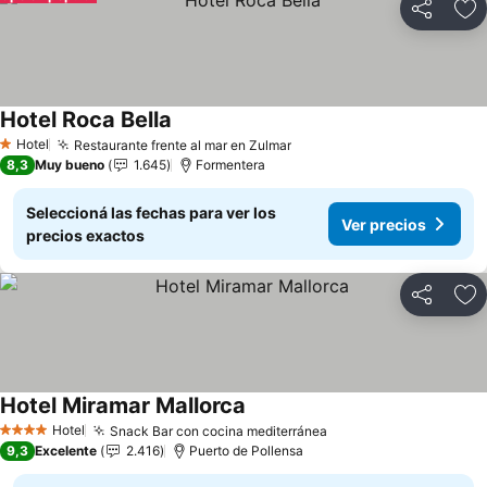
Compartir
Añ
Hotel Roca Bella
Ver precios
Hotel
Restaurante frente al mar en Zulmar
Ver precios
1 Estrellas
8,3
Muy bueno
1.645
Formentera
Seleccioná las fechas para ver los
Ver precios
precios exactos
Compartir
Añ
Hotel Miramar Mallorca
Ver precios
Hotel
Snack Bar con cocina mediterránea
Ver precios
4 Estrellas
9,3
Excelente
2.416
Puerto de Pollensa