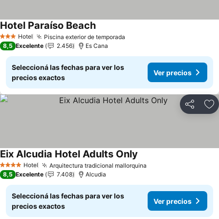
Hotel Paraíso Beach
Ver precios
Hotel
Piscina exterior de temporada
Ver precios
3 Estrellas
8,5
Excelente
2.456
Es Cana
Seleccioná las fechas para ver los
Ver precios
precios exactos
Compartir
Añ
Eix Alcudia Hotel Adults Only
Ver precios
Hotel
Arquitectura tradicional mallorquina
Ver precios
4 Estrellas
8,5
Excelente
7.408
Alcudia
Seleccioná las fechas para ver los
Ver precios
precios exactos