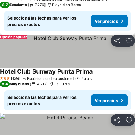
Ver precios
5 Estrellas
8,7
Excelente
7.276
Playa d'en Bossa
Seleccioná las fechas para ver los
Ver precios
precios exactos
Opción popular
Compartir
Añ
Hotel Club Sunway Punta Prima
Ver precios
Hotel
Escénico sendero costero de Es Pujols
Ver precios
3 Estrellas
8,4
Muy bueno
4.217
Es Pujols
Seleccioná las fechas para ver los
Ver precios
precios exactos
Compartir
Añ