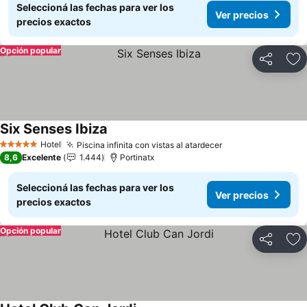
Seleccioná las fechas para ver los
Ver precios
precios exactos
Opción popular
Compartir
Añ
Six Senses Ibiza
Ver precios
Hotel
Piscina infinita con vistas al atardecer
Ver precios
5 Estrellas
8,6
Excelente
1.444
Portinatx
Seleccioná las fechas para ver los
Ver precios
precios exactos
Opción popular
Compartir
Añ