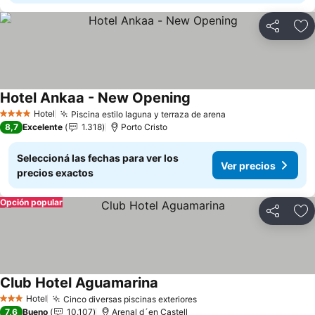
Compartir
Añ
Hotel Ankaa - New Opening
Ver precios
Hotel
Piscina estilo laguna y terraza de arena
Ver precios
4 Estrellas
8,7
Excelente
1.318
Porto Cristo
Seleccioná las fechas para ver los
Ver precios
precios exactos
Opción popular
Compartir
Añ
Club Hotel Aguamarina
Ver precios
Hotel
Cinco diversas piscinas exteriores
Ver precios
3 Estrellas
7,6
Bueno
10.107
Arenal d´en Castell