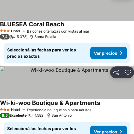
BLUESEA Coral Beach
Ver precios
Hotel
Balcones o terrazas con vistas al mar
Ver precios
3 Estrellas
7,4
5.378
Santa Eulalia
Seleccioná las fechas para ver los
Ver precios
precios exactos
Compartir
Añ
Wi-ki-woo Boutique & Apartments
Ver precios
Hotel
Experiencia boutique solo para adultos
Ver precios
3 Estrellas
8,5
Excelente
1.582
San Antonio
Seleccioná las fechas para ver los
Ver precios