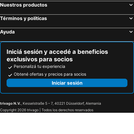
Nuestros productos
Hoteles en Portals Nous
Hoteles en S´Algar
Hoteles en Es Pujols
Hoteles en Muro
Términos y políticas
Hoteles en Cala Domingos
Hoteles en Deyá
Ayuda
Hoteles en Santanyí
Hoteles en Son Bou
Hoteles en Alaior
Hoteles en Sant Tomás
Iniciá sesión y accedé a beneficios
exclusivos para socios
Personalizá tu experiencia
Obtené ofertas y precios para socios
Iniciar sesión
trivago N.V.
, Kesselstraße 5 – 7, 40221 Düsseldorf, Alemania
Copyright 2026 trivago | Todos los derechos reservados