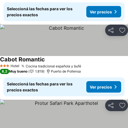
Seleccioná las fechas para ver los
Ver precios
precios exactos
Compartir
Añ
Cabot Romantic
Ver precios
Hotel
Cocina tradicional española y bufé
Ver precios
3 Estrellas
8,2
Muy bueno
1.819
Puerto de Pollensa
Seleccioná las fechas para ver los
Ver precios
precios exactos
Compartir
Añ