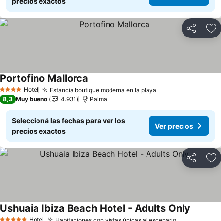
precios exactos
Compartir
Añ
Portofino Mallorca
Ver precios
Hotel
Estancia boutique moderna en la playa
Ver precios
4 Estrellas
8,3
Muy bueno
4.931
Palma
Seleccioná las fechas para ver los
Ver precios
precios exactos
Compartir
Añ
Ushuaia Ibiza Beach Hotel - Adults Only
Ver prec
Hotel
Habitaciones con vistas únicas al escenario