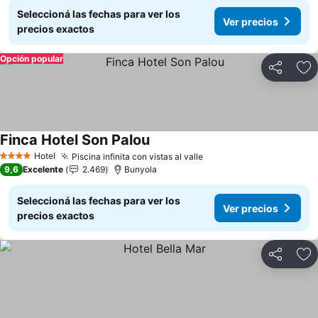
Seleccioná las fechas para ver los
Ver precios
precios exactos
Opción popular
Compartir
Añ
Finca Hotel Son Palou
Ver precios
Hotel
Piscina infinita con vistas al valle
Ver precios
4 Estrellas
9,6
Excelente
2.469
Bunyola
Seleccioná las fechas para ver los
Ver precios
precios exactos
Compartir
Añ