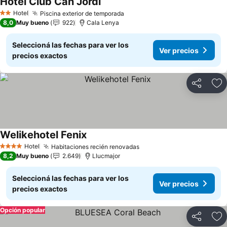
Hotel Club Can Jordi
Ver precios
Hotel
Piscina exterior de temporada
Ver precios
2 Estrellas
8,0
Muy bueno
922
Cala Lenya
Seleccioná las fechas para ver los
Ver precios
precios exactos
Compartir
Añ
Welikehotel Fenix
Ver precios
Hotel
Habitaciones recién renovadas
Ver precios
4 Estrellas
8,2
Muy bueno
2.649
Llucmajor
Seleccioná las fechas para ver los
Ver precios
precios exactos
Opción popular
Compartir
Añ