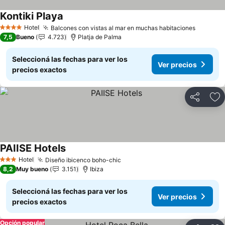
Kontiki Playa
Ver precios
Hotel
Balcones con vistas al mar en muchas habitaciones
Ver pre
4 Estrellas
7,5
Bueno
4.723
Platja de Palma
Seleccioná las fechas para ver los
Ver precios
precios exactos
Compartir
Añ
PAIISE Hotels
Ver precios
Hotel
Diseño ibicenco boho-chic
Ver precios
3 Estrellas
8,2
Muy bueno
3.151
Ibiza
Seleccioná las fechas para ver los
Ver precios
precios exactos
Opción popular