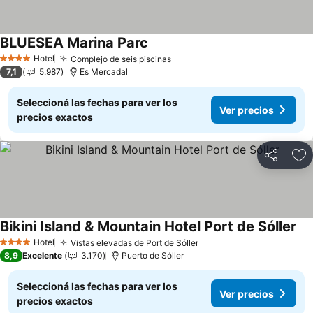
BLUESEA Marina Parc
Ver precios
Hotel
Complejo de seis piscinas
Ver precios
4 Estrellas
7,1
5.987
Es Mercadal
Seleccioná las fechas para ver los
Ver precios
precios exactos
Compartir
Añ
Bikini Island & Mountain Hotel Port de Sóller
Ver
Hotel
Vistas elevadas de Port de Sóller
Ver precios
4 Estrellas
8,9
Excelente
3.170
Puerto de Sóller
Seleccioná las fechas para ver los
Ver precios
precios exactos