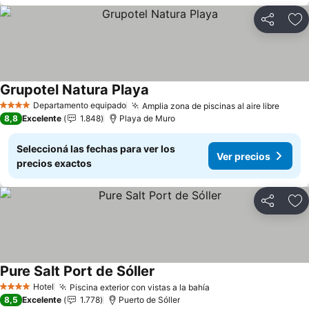
Compartir
Añ
Grupotel Natura Playa
Ver precios
Departamento equipado
Amplia zona de piscinas al aire libre
Ver p
4 Estrellas
8,8
Excelente
1.848
Playa de Muro
Seleccioná las fechas para ver los
Ver precios
precios exactos
Compartir
Añ
Pure Salt Port de Sóller
Ver precios
Hotel
Piscina exterior con vistas a la bahía
Ver precios
4 Estrellas
8,5
Excelente
1.778
Puerto de Sóller