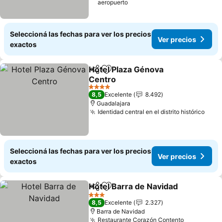
aeropuerto
Seleccioná las fechas para ver los precios
Ver precios
exactos
Hotel Plaza Génova
Compartir
Añadir a favoritos
Centro
4 Estrellas
8,5
Excelente
8.492
Guadalajara
Identidad central en el distrito histórico
Seleccioná las fechas para ver los precios
Ver precios
exactos
Hotel Barra de Navidad
Compartir
Añadir a favoritos
3 Estrellas
8,5
Excelente
2.327
Barra de Navidad
Restaurante Corazón Contento