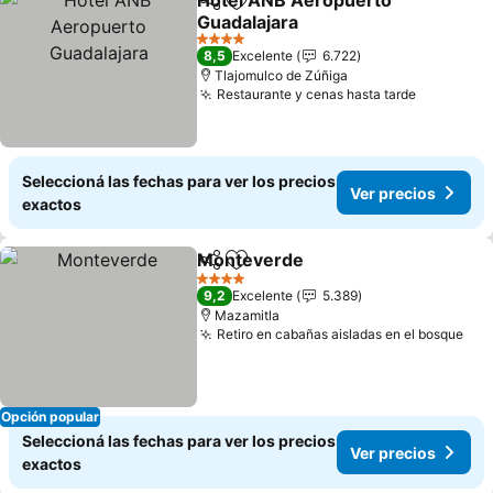
Hotel ANB Aeropuerto
Compartir
Añadir a favoritos
Guadalajara
4 Estrellas
8,5
Excelente
6.722
Tlajomulco de Zúñiga
Restaurante y cenas hasta tarde
Seleccioná las fechas para ver los precios
Ver precios
exactos
Monteverde
Compartir
Añadir a favoritos
4 Estrellas
9,2
Excelente
5.389
Mazamitla
Retiro en cabañas aisladas en el bosque
Opción popular
Seleccioná las fechas para ver los precios
Ver precios
exactos