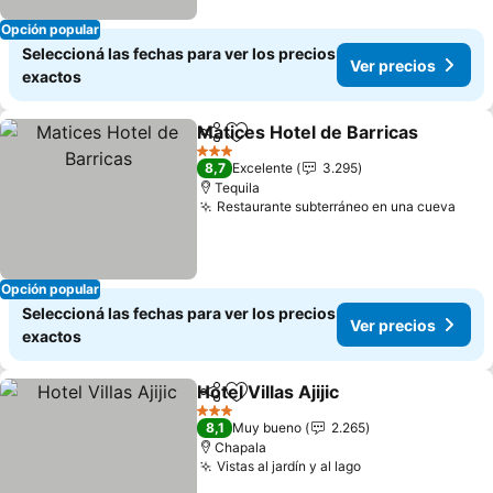
Opción popular
Seleccioná las fechas para ver los precios
Ver precios
exactos
Matices Hotel de Barricas
Compartir
Añadir a favoritos
3 Estrellas
8,7
Excelente
3.295
Tequila
Restaurante subterráneo en una cueva
Opción popular
Seleccioná las fechas para ver los precios
Ver precios
exactos
Hotel Villas Ajijic
Compartir
Añadir a favoritos
3 Estrellas
8,1
Muy bueno
2.265
Chapala
Vistas al jardín y al lago