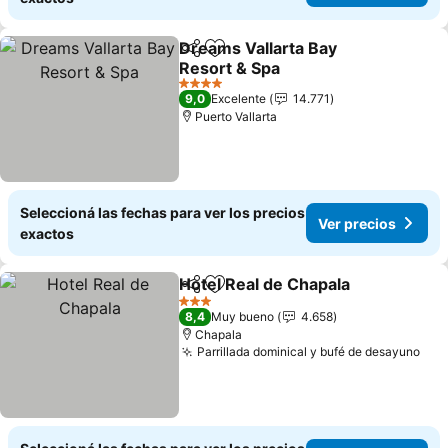
Dreams Vallarta Bay
Compartir
Añadir a favoritos
Resort & Spa
4 Estrellas
9,0
Excelente
14.771
Puerto Vallarta
Seleccioná las fechas para ver los precios
Ver precios
exactos
Hotel Real de Chapala
Compartir
Añadir a favoritos
3 Estrellas
8,4
Muy bueno
4.658
Chapala
Parrillada dominical y bufé de desayuno