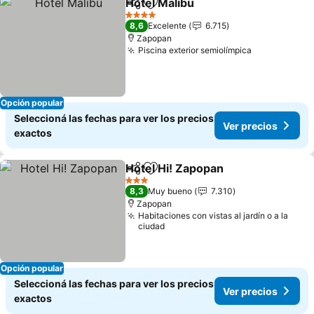
Hotel Malibu
Compartir
Añadir a favoritos
4 Estrellas
8,6
Excelente
6.715
Zapopan
Piscina exterior semiolímpica
Opción popular
Seleccioná las fechas para ver los precios
Ver precios
exactos
Hotel Hi! Zapopan
Compartir
Añadir a favoritos
3 Estrellas
8,3
Muy bueno
7.310
Zapopan
Habitaciones con vistas al jardín o a la
ciudad
Opción popular
Seleccioná las fechas para ver los precios
Ver precios
exactos