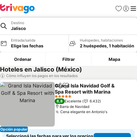
Favoritos
Iniciar 
Me
Destino
Jalisco
Entrada/salida
Huéspedes, habitaciones
Elige las fechas
2 huéspedes, 1 habitación
Ordenar
Filtrar
Mapa
Hoteles en Jalisco (México)
Cómo influyen los pagos en los resultados
Grand Isla Navidad Golf &
Compartir
Añadir a favoritos
Spa Resort with Marina
5 Estrellas
8,8
Excelente
6.432
Barra de Navidad
Cena elegante en Antonio's
Opción popular
Seleccioná las fechas para ver los precios