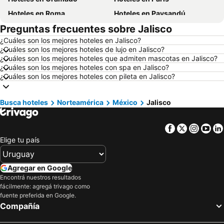
Hoteles en Roma
Hoteles en Paysandú
Preguntas frecuentes sobre Jalisco
Hoteles en San Carlos de Bariloche
Hoteles en Chuy
¿Cuáles son los mejores hoteles en Jalisco?
Hoteles en Maceió
Hoteles en Conil de la Frontera
¿Cuáles son los mejores hoteles de lujo en Jalisco?
Hoteles en Ámsterdam
Hoteles en Foz de Iguazú
¿Cuáles son los mejores hoteles que admiten mascotas en Jalisco?
¿Cuáles son los mejores hoteles con spa en Jalisco?
Hoteles en Maragogi
Hoteles en Punta del Diablo
¿Cuáles son los mejores hoteles con pileta en Jalisco?
Hoteles en Isla de Miconos
Hoteles en Maldonado
Hoteles en Uruguay
Hoteles en Departamento de Colonia
Busca hoteles
Norteamérica
México
Jalisco
Hoteles en Argentina
Hoteles en Mallorca
Facebook
Twitter
Insta
Yo
Hoteles en Rocha
Hoteles en España
Elige tu país
Hoteles en Asturias
Hoteles en Asunción
Hoteles en Salto
Hoteles en Isla Samana
Agregar en Google
Hoteles en Bahamas
Hoteles en República Dominicana
Encontrá nuestros resultados
fácilmente: agregá trivago como
Hoteles en Colombia
Hoteles en Corea del Sur
fuente preferida en Google.
Hoteles en Lanzarote
Hoteles en Alaska
Compañía
Hoteles en Curazao