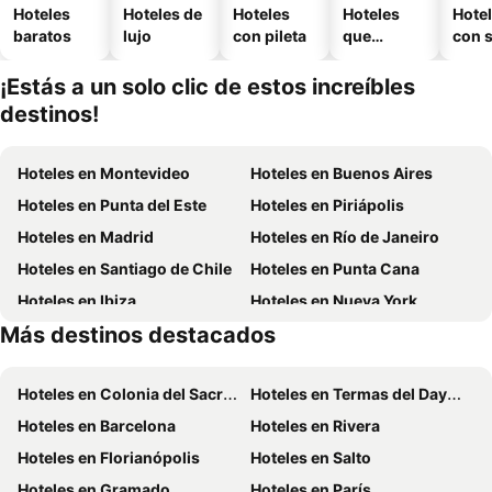
Hoteles
Hoteles de
Hoteles
Hoteles
Hote
baratos
lujo
con pileta
que
con 
aceptan
mascotas
¡Estás a un solo clic de estos increíbles
destinos!
Hoteles en Montevideo
Hoteles en Buenos Aires
Hoteles en Punta del Este
Hoteles en Piriápolis
Hoteles en Madrid
Hoteles en Río de Janeiro
Hoteles en Santiago de Chile
Hoteles en Punta Cana
Hoteles en Ibiza
Hoteles en Nueva York
Más destinos destacados
Hoteles en Aruba
Hoteles en Brasil
Hoteles en Colonia del Sacramento
Hoteles en Termas del Dayman
Hoteles en Barcelona
Hoteles en Rivera
Hoteles en Florianópolis
Hoteles en Salto
Hoteles en Gramado
Hoteles en París