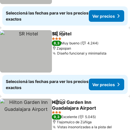
Seleccioná las fechas para ver los precios
Ver precios
exactos
SR Hotel
Compartir
Añadir a favoritos
3 Estrellas
8,3
Muy bueno
4.244
Zapopan
Diseño funcional y minimalista
Seleccioná las fechas para ver los precios
Ver precios
exactos
Hilton Garden Inn
Compartir
Añadir a favoritos
Guadalajara Airport
3 Estrellas
9,3
Excelente
5.045
Tlajomulco de Zúñiga
Vistas insonorizadas a la pista del