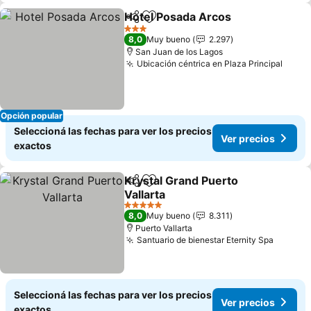
Hotel Posada Arcos
Compartir
Añadir a favoritos
3 Estrellas
8,0
Muy bueno
2.297
San Juan de los Lagos
Ubicación céntrica en Plaza Principal
Opción popular
Seleccioná las fechas para ver los precios
Ver precios
exactos
Krystal Grand Puerto
Compartir
Añadir a favoritos
Vallarta
5 Estrellas
8,0
Muy bueno
8.311
Puerto Vallarta
Santuario de bienestar Eternity Spa
Seleccioná las fechas para ver los precios
Ver precios
exactos