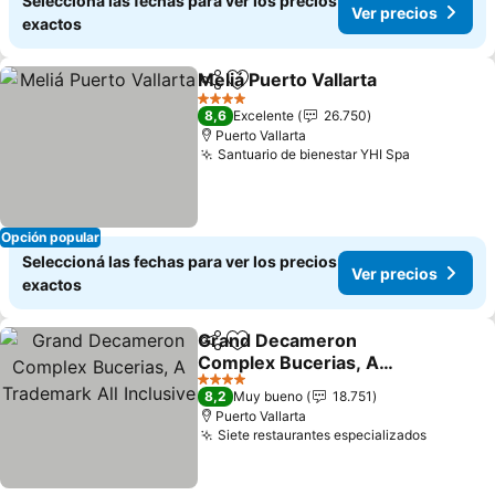
Seleccioná las fechas para ver los precios
Ver precios
exactos
Meliá Puerto Vallarta
Compartir
Añadir a favoritos
4 Estrellas
8,6
Excelente
26.750
Puerto Vallarta
Santuario de bienestar YHI Spa
Opción popular
Seleccioná las fechas para ver los precios
Ver precios
exactos
Grand Decameron
Compartir
Añadir a favoritos
Complex Bucerias, A
Trademark All Inclusive
4 Estrellas
8,2
Muy bueno
18.751
Puerto Vallarta
Siete restaurantes especializados