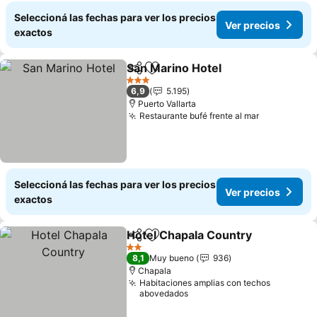
Seleccioná las fechas para ver los precios
Ver precios
exactos
San Marino Hotel
Compartir
Añadir a favoritos
3 Estrellas
6,9
5.195
Puerto Vallarta
Restaurante bufé frente al mar
Seleccioná las fechas para ver los precios
Ver precios
exactos
Hotel Chapala Country
Compartir
Añadir a favoritos
2 Estrellas
8,1
Muy bueno
936
Chapala
Habitaciones amplias con techos
abovedados