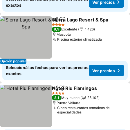
Ver precios
exactos
Sierra Lago Resort & Spa
Compartir
Añadir a favoritos
4 Estrellas
8,9
Excelente
1.426
Mascota
Piscina exterior climatizada
Opción popular
Seleccioná las fechas para ver los precios
Ver precios
exactos
Hotel Riu Flamingos
Compartir
Añadir a favoritos
4 Estrellas
8,1
Muy bueno
23.102
Puerto Vallarta
Cinco restaurantes temáticos de
especialidades