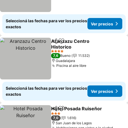
Seleccioná las fechas para ver los precios
Ver precios
exactos
Aranzazu Centro
Compartir
Añadir a favoritos
Historico
4 Estrellas
7,6
Bueno
11.532
Guadalajara
Piscina al aire libre
Seleccioná las fechas para ver los precios
Ver precios
exactos
Hotel Posada Ruiseñor
Compartir
Añadir a favoritos
3 Estrellas
7,0
1.616
San Juan de los Lagos
Habitaciones con vistas a la ciudad