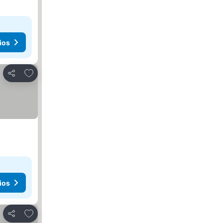
ios
Añadir a favoritos
Compartir
ios
Añadir a favoritos
Compartir