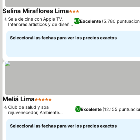
Selina Miraflores Lima
3 Estrellas
Sala de cine con Apple TV,
Excelente
(5.780 puntuacion
8,5
Interiores artísticos y de diseño
local
Seleccioná las fechas para ver los precios exactos
Meliá Lima
5 Estrellas
Club de salud y spa
Excelente
(12.155 puntuacio
9,1
rejuvenecedor, Ambiente
moderno y elegante
Seleccioná las fechas para ver los precios exactos