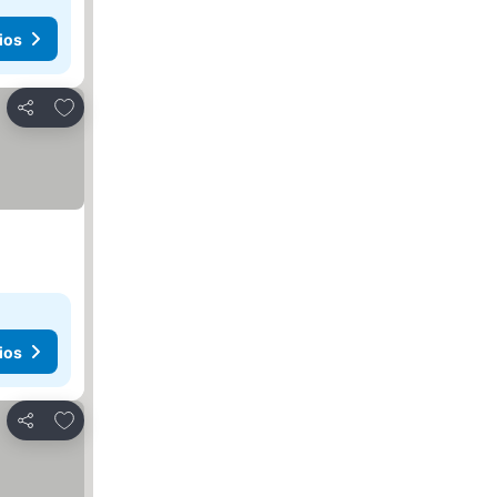
ios
Añadir a favoritos
Compartir
ios
Añadir a favoritos
Compartir