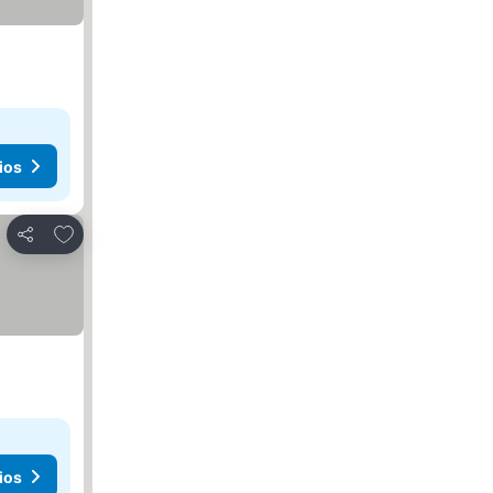
ios
Añadir a favoritos
Compartir
ios