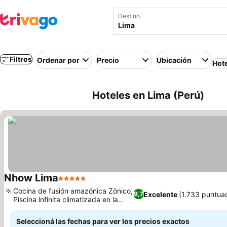
Destino
Filtros
Ordenar por
Precio
Ubicación
Hot
Hoteles en Lima (Perú)
Nhow Lima
5 Estrellas
Cocina de fusión amazónica Zönico,
Excelente
(1.733 puntua
9,7
Piscina infinita climatizada en la
azotea
Seleccioná las fechas para ver los precios exactos