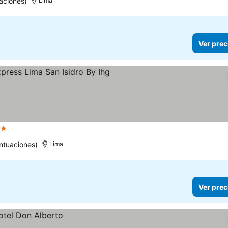
aciones)
Lima
Ver prec
trellas
ntuaciones)
Lima
Ver prec