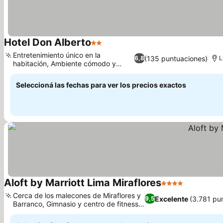
Hotel Don Alberto
2 Estrellas
Entretenimiento único en la
(135 puntuaciones)
6,8
L
habitación, Ambiente cómodo y
seguro
Seleccioná las fechas para ver los precios exactos
Aloft by Marriott Lima Miraflores
4 Estrellas
Cerca de los malecones de Miraflores y
Excelente
(3.781 pu
9,5
Barranco, Gimnasio y centro de fitness
Re:charge