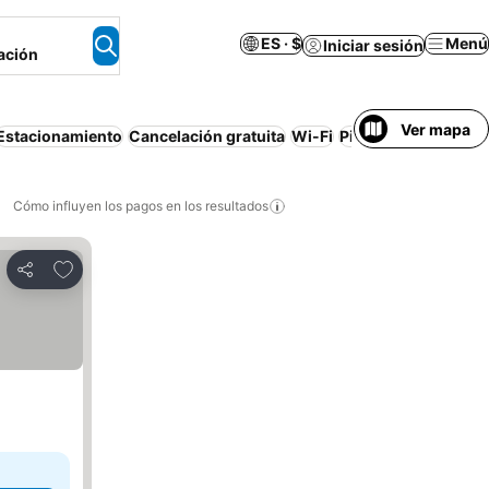
ES · $
Menú
Iniciar sesión
ación
Ver mapa
Estacionamiento
Cancelación gratuita
Wi-Fi
Piscina
Mascotas p
Cómo influyen los pagos en los resultados
Añadir a favoritos
Compartir