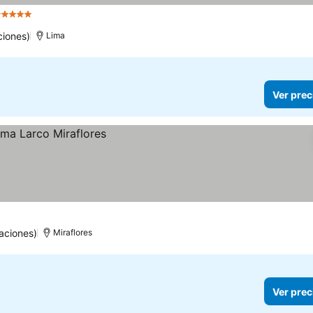
 Estrellas
ciones)
Lima
Ver prec
aciones)
Miraflores
Ver prec