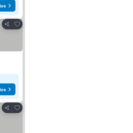
ios
Añadir a favoritos
Compartir
ios
Añadir a favoritos
Compartir