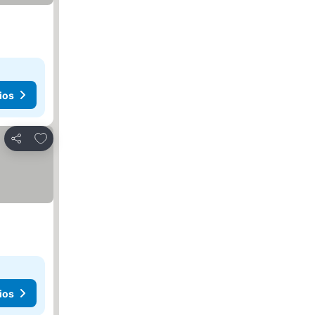
ios
Añadir a favoritos
Compartir
ios