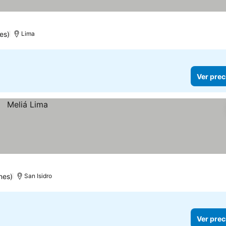
es)
Lima
Ver prec
nes)
San Isidro
Ver prec