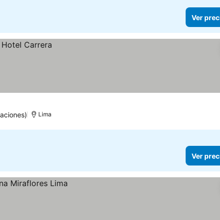
Ver prec
uaciones)
Lima
Ver prec