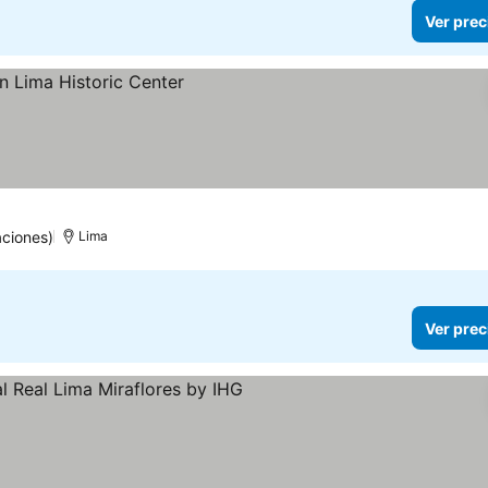
Ver prec
ciones)
Lima
Ver prec