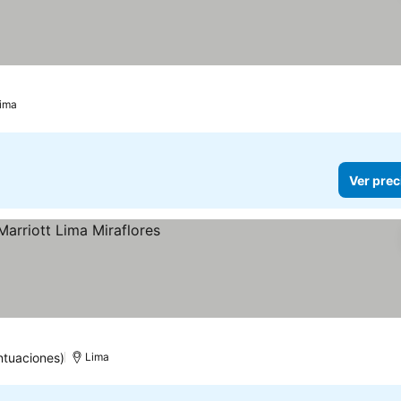
ima
Ver prec
ntuaciones)
Lima