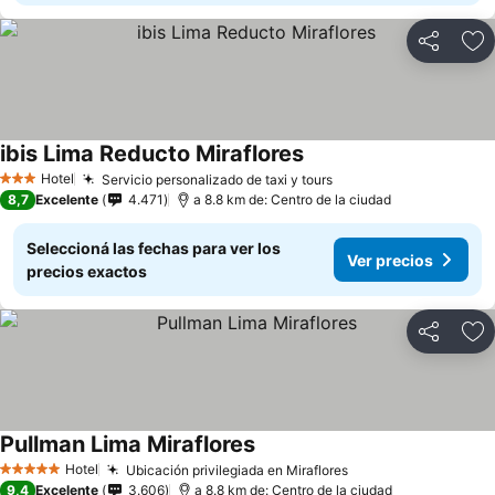
Compartir
Añ
ibis Lima Reducto Miraflores
Hotel
Servicio personalizado de taxi y tours
3 Estrellas
8,7
Excelente
4.471
a 8.8 km de: Centro de la ciudad
Seleccioná las fechas para ver los
Ver precios
precios exactos
Compartir
Añ
Pullman Lima Miraflores
Hotel
Ubicación privilegiada en Miraflores
5 Estrellas
9,4
Excelente
3.606
a 8.8 km de: Centro de la ciudad