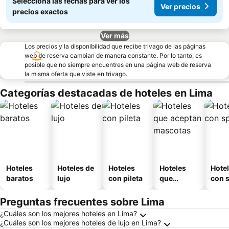
Seleccioná las fechas para ver los
Ver precios
precios exactos
Ver más
Los precios y la disponibilidad que recibe trivago de las páginas
web de reserva cambian de manera constante. Por lo tanto, es
posible que no siempre encuentres en una página web de reserva
la misma oferta que viste en trivago.
Categorías destacadas de hoteles en Lima
Hoteles
Hoteles de
Hoteles
Hoteles
Hote
baratos
lujo
con pileta
que
con 
aceptan
mascotas
Preguntas frecuentes sobre Lima
¿Cuáles son los mejores hoteles en Lima?
¿Cuáles son los mejores hoteles de lujo en Lima?