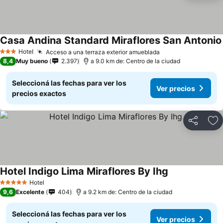
Casa Andina Standard Miraflores San Antonio
Hotel
Acceso a una terraza exterior amueblada
3 Estrellas
8,4
Muy bueno
2.397
a 9.0 km de: Centro de la ciudad
Seleccioná las fechas para ver los
Ver precios
precios exactos
Compartir
Añ
Hotel Indigo Lima Miraflores By Ihg
Hotel
5 Estrellas
9,6
Excelente
404
a 9.2 km de: Centro de la ciudad
Seleccioná las fechas para ver los
Ver precios