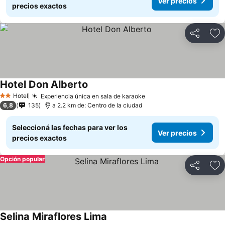
Ver precios
precios exactos
Compartir
Añ
Hotel Don Alberto
Hotel
Experiencia única en sala de karaoke
2 Estrellas
6,8
135
a 2.2 km de: Centro de la ciudad
Seleccioná las fechas para ver los
Ver precios
precios exactos
Opción popular
Compartir
Añ
Selina Miraflores Lima