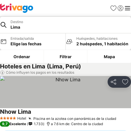
Favoritos
Iniciar 
Me
Destino
Lima
Entrada/salida
Huéspedes, habitaciones
Elige las fechas
2 huéspedes, 1 habitación
Ordenar
Filtrar
Mapa
Hoteles en Lima (Lima, Perú)
Cómo influyen los pagos en los resultados
Compartir
Añ
Nhow Lima
Hotel
Piscina en la azotea con panorámicas de la ciudad
5 Estrellas
9,7
Excelente
1.733
a 7.6 km de: Centro de la ciudad