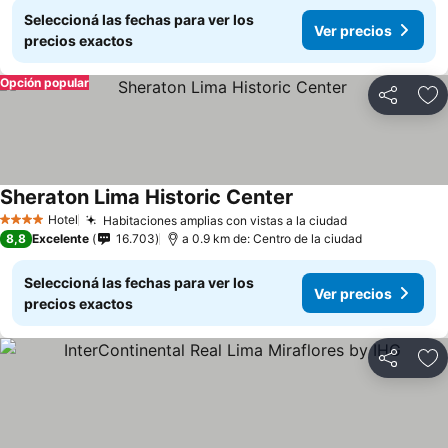
Seleccioná las fechas para ver los
Ver precios
precios exactos
Opción popular
Compartir
Añ
Sheraton Lima Historic Center
Hotel
Habitaciones amplias con vistas a la ciudad
4 Estrellas
8,8
Excelente
16.703
a 0.9 km de: Centro de la ciudad
Seleccioná las fechas para ver los
Ver precios
precios exactos
Compartir
Añ