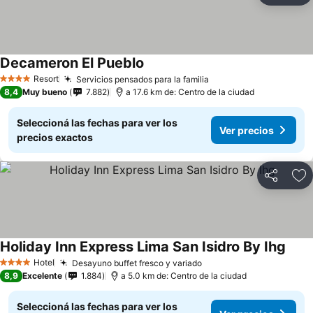
Decameron El Pueblo
Resort
Servicios pensados para la familia
4 Estrellas
8,4
Muy bueno
7.882
a 17.6 km de: Centro de la ciudad
Seleccioná las fechas para ver los
Ver precios
precios exactos
Compartir
Añ
Holiday Inn Express Lima San Isidro By Ihg
Hotel
Desayuno buffet fresco y variado
4 Estrellas
8,9
Excelente
1.884
a 5.0 km de: Centro de la ciudad
Seleccioná las fechas para ver los