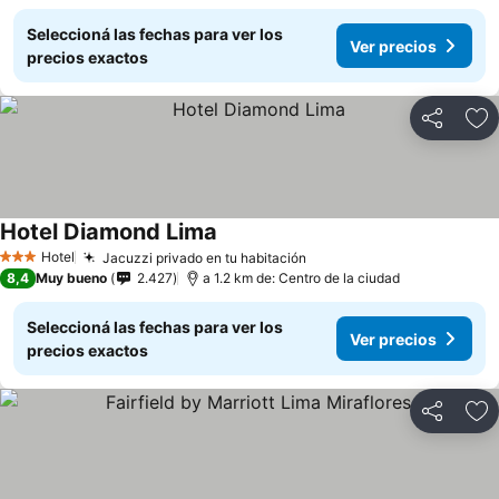
Seleccioná las fechas para ver los
Ver precios
precios exactos
Compartir
Añ
Hotel Diamond Lima
Hotel
Jacuzzi privado en tu habitación
3 Estrellas
8,4
Muy bueno
2.427
a 1.2 km de: Centro de la ciudad
Seleccioná las fechas para ver los
Ver precios
precios exactos
Compartir
Añ