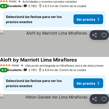
Hotel
Actividades y eventos sociales variados
3 Estrellas
8,5
Excelente
5.780
a 8.2 km de: Centro de la ciudad
Seleccioná las fechas para ver los
Ver precios
precios exactos
Compartir
Añ
Aloft by Marriott Lima Miraflores
Hotel
Ubicación privilegiada en Miraflores cerca de atracciones
4 Estrellas
9,5
Excelente
3.781
a 8.9 km de: Centro de la ciudad
Seleccioná las fechas para ver los
Ver precios
precios exactos
Compartir
Añ