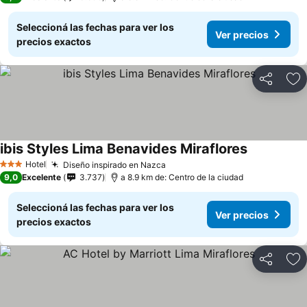
Seleccioná las fechas para ver los
Ver precios
precios exactos
Compartir
Añ
ibis Styles Lima Benavides Miraflores
Hotel
Diseño inspirado en Nazca
3 Estrellas
9,0
Excelente
3.737
a 8.9 km de: Centro de la ciudad
Seleccioná las fechas para ver los
Ver precios
precios exactos
Compartir
Añ