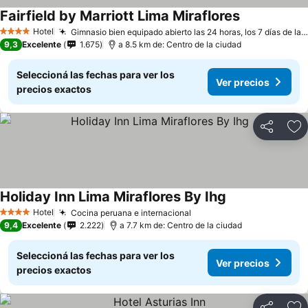
Fairfield by Marriott Lima Miraflores
Hotel
Gimnasio bien equipado abierto las 24 horas, los 7 días de la semana
4 Estrellas
9,3
Excelente
1.675
a 8.5 km de: Centro de la ciudad
Seleccioná las fechas para ver los
Ver precios
precios exactos
Compartir
Añ
Holiday Inn Lima Miraflores By Ihg
Hotel
Cocina peruana e internacional
4 Estrellas
9,4
Excelente
2.222
a 7.7 km de: Centro de la ciudad
Seleccioná las fechas para ver los
Ver precios
precios exactos