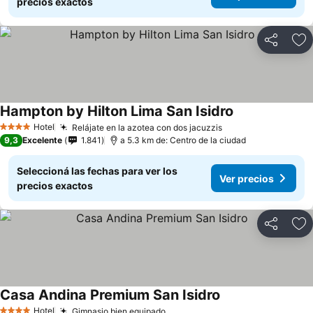
precios exactos
Compartir
Añ
Hampton by Hilton Lima San Isidro
Hotel
Relájate en la azotea con dos jacuzzis
4 Estrellas
9,3
Excelente
1.841
a 5.3 km de: Centro de la ciudad
Seleccioná las fechas para ver los
Ver precios
precios exactos
Compartir
Añ
Casa Andina Premium San Isidro
Hotel
Gimnasio bien equipado