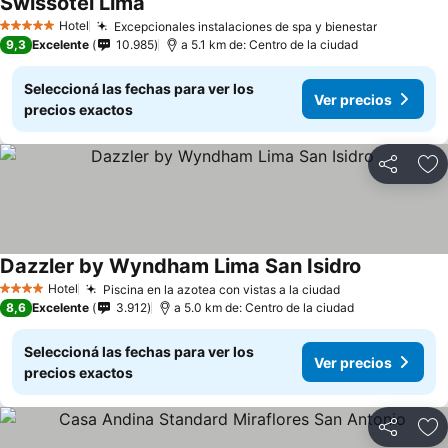
Swissotel Lima
Hotel
Excepcionales instalaciones de spa y bienestar
5 Estrellas
9,3
Excelente
10.985
a 5.1 km de: Centro de la ciudad
Seleccioná las fechas para ver los
Ver precios
precios exactos
Compartir
Añ
Dazzler by Wyndham Lima San Isidro
Hotel
Piscina en la azotea con vistas a la ciudad
4 Estrellas
8,6
Excelente
3.912
a 5.0 km de: Centro de la ciudad
Seleccioná las fechas para ver los
Ver precios
precios exactos
Compartir
Añ