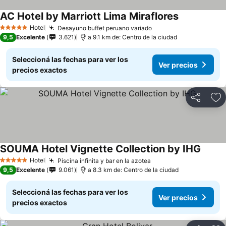
AC Hotel by Marriott Lima Miraflores
Hotel
Desayuno buffet peruano variado
5 Estrellas
9,5
Excelente
3.621
a 9.1 km de: Centro de la ciudad
Seleccioná las fechas para ver los
Ver precios
precios exactos
Compartir
Añ
SOUMA Hotel Vignette Collection by IHG
Hotel
Piscina infinita y bar en la azotea
5 Estrellas
9,5
Excelente
9.061
a 8.3 km de: Centro de la ciudad
Seleccioná las fechas para ver los
Ver precios
precios exactos