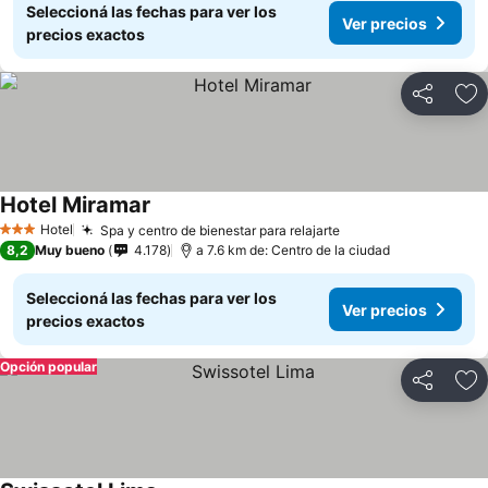
Seleccioná las fechas para ver los
Ver precios
precios exactos
Compartir
Añ
Hotel Miramar
Hotel
Spa y centro de bienestar para relajarte
3 Estrellas
8,2
Muy bueno
4.178
a 7.6 km de: Centro de la ciudad
Seleccioná las fechas para ver los
Ver precios
precios exactos
Opción popular
Compartir
Añ