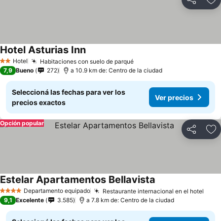
Compartir
Añ
Hotel Asturias Inn
Hotel
Habitaciones con suelo de parqué
2 Estrellas
7,9
Bueno
272
a 10.9 km de: Centro de la ciudad
Seleccioná las fechas para ver los
Ver precios
precios exactos
Opción popular
Compartir
Añ
Estelar Apartamentos Bellavista
Departamento equipado
Restaurante internacional en el hotel
4 Estrellas
9,1
Excelente
3.585
a 7.8 km de: Centro de la ciudad