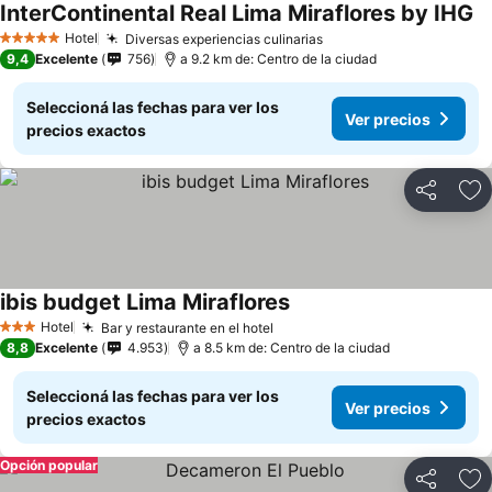
InterContinental Real Lima Miraflores by IHG
Hotel
Diversas experiencias culinarias
5 Estrellas
9,4
Excelente
756
a 9.2 km de: Centro de la ciudad
Seleccioná las fechas para ver los
Ver precios
precios exactos
Compartir
Añ
ibis budget Lima Miraflores
Hotel
Bar y restaurante en el hotel
3 Estrellas
8,8
Excelente
4.953
a 8.5 km de: Centro de la ciudad
Seleccioná las fechas para ver los
Ver precios
precios exactos
Opción popular
Compartir
Añ