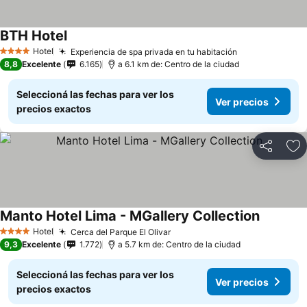
BTH Hotel
Hotel
Experiencia de spa privada en tu habitación
4 Estrellas
8,8
Excelente
6.165
a 6.1 km de: Centro de la ciudad
Seleccioná las fechas para ver los
Ver precios
precios exactos
Compartir
Añ
Manto Hotel Lima - MGallery Collection
Hotel
Cerca del Parque El Olivar
4 Estrellas
9,3
Excelente
1.772
a 5.7 km de: Centro de la ciudad
Seleccioná las fechas para ver los
Ver precios
precios exactos