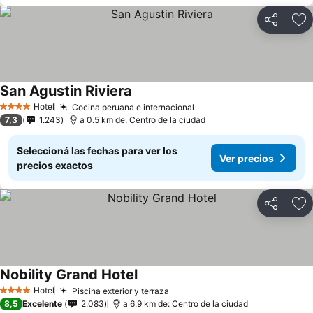
Compartir
Añ
San Agustin Riviera
Hotel
Cocina peruana e internacional
4 Estrellas
7,3
1.243
a 0.5 km de: Centro de la ciudad
Seleccioná las fechas para ver los
Ver precios
precios exactos
Compartir
Añ
Nobility Grand Hotel
Hotel
Piscina exterior y terraza
4 Estrellas
8,5
Excelente
2.083
a 6.9 km de: Centro de la ciudad