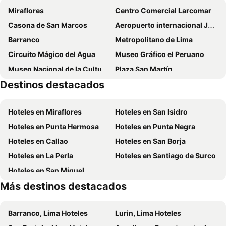
Miraflores
Centro Comercial Larcomar
J&A Classic Hotel
Hotel Estelar San Isidro
Casona de San Marcos
Aeropuerto internacional Jorge Chávez
Hotel Britania Crystal Collection
Best Western Plus Urban Larco Hotel
Barranco
Metropolitano de Lima
Kingdom Hotel
Meliá Lima
Circuito Mágico del Agua
Museo Gráfico el Peruano
Hotel El Marqués
Sonesta Hotel El Olivar
Museo Nacional de la Cultura Peruana
Plaza San Martín
Arte Hotel Lima
San Miguel Awanka Hotel
Destinos destacados
Parque de la Exposicion
Museo del Arte
NM Lima Hotel
Palmetto Hotel Business San Borja
Fiestas Patrias
Centro histórico
Hotel Pradera Verde Inn
Centro by Casa Andina Miraflores
Hoteles en Miraflores
Hoteles en San Isidro
Centro Comercial Plaza San Miguel
Santuario de Pachacamac
El Pardo Lima - A DoubleTree by Hilton Hotel
qema Lima
Hoteles en Punta Hermosa
Hoteles en Punta Negra
Chosica
Metro de Lima
INNSiDE by Meliá Lima Miraflores
Courtyard by Marriott Lima Miraflores
Hoteles en Callao
Hoteles en San Borja
Jockey Plaza
Paseo Colón
San Agustin Exclusive
Tierra Viva Miraflores Larco
Hoteles en La Perla
Hoteles en Santiago de Surco
Jose Antonio Executive
Hotel Señorial
Hoteles en San Miguel
Hotel Nobility
Hilton Garden Inn Lima Miraflores
Más destinos destacados
Hotel Miramar
Casa Andina Premium San Isidro
Manto Hotel Lima - MGallery Collection
Fairfield by Marriott Lima Miraflores
Barranco, Lima Hoteles
Lurin, Lima Hoteles
Hotel Continental Lima
Plaza Mayor Lima