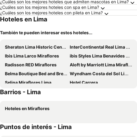
¿Cuáles son los mejores hoteles que admiten mascotas en Lima?
¿Cuáles son los mejores hoteles con spa en Lima?
¿Cuáles son los mejores hoteles con pileta en Lima?
Hoteles en Lima
También te pueden interesar estos hoteles...
Sheraton Lima Historic Center
InterContinental Real Lima Miraflores by IHG
Ibis Lima Larco Miraflores
ibis Styles Lima Benavides Miraflores
Radisson RED Miraflores
Aloft by Marriott Lima Miraflores
Belma Boutique Bed and Breakfast
Wyndham Costa del Sol Lima Airport
Selina Miraflores Lima
Hotel Carrera
Barrios - Lima
AC Hotel by Marriott Lima Miraflores
Jose Antonio Deluxe
Palmetto Hotel Business La Perla
Hotel Ferre Miraflores
Hoteles en Miraflores
ibis budget Lima Miraflores
Holiday Inn Express Lima San Isidro By Ihg
SOUMA Hotel Vignette Collection by IHG
Swissotel Lima
Puntos de interés - Lima
Casa Andina Standard Miraflores San Antonio
Nobility Grand Hotel
Hotel Diamond Lima
El Golf Hotel Boutique