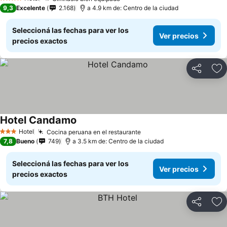
4 Estrellas
9,3
Excelente
2.168
a 4.9 km de: Centro de la ciudad
Seleccioná las fechas para ver los
Ver precios
precios exactos
Compartir
Añ
Hotel Candamo
Hotel
Cocina peruana en el restaurante
3 Estrellas
7,8
Bueno
749
a 3.5 km de: Centro de la ciudad
Seleccioná las fechas para ver los
Ver precios
precios exactos
Compartir
Añ