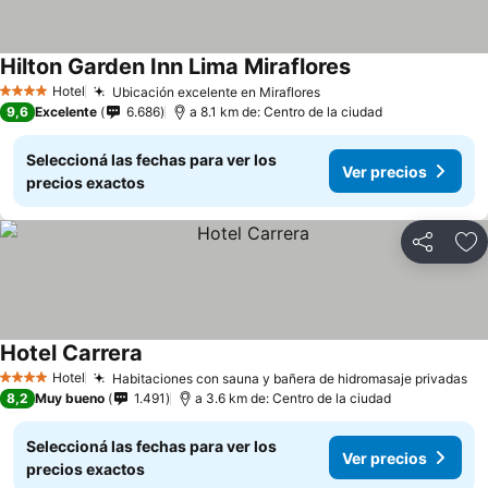
Hilton Garden Inn Lima Miraflores
Hotel
Ubicación excelente en Miraflores
4 Estrellas
9,6
Excelente
6.686
a 8.1 km de: Centro de la ciudad
Seleccioná las fechas para ver los
Ver precios
precios exactos
Compartir
Añ
Hotel Carrera
Hotel
Habitaciones con sauna y bañera de hidromasaje privadas
4 Estrellas
8,2
Muy bueno
1.491
a 3.6 km de: Centro de la ciudad
Seleccioná las fechas para ver los
Ver precios
precios exactos