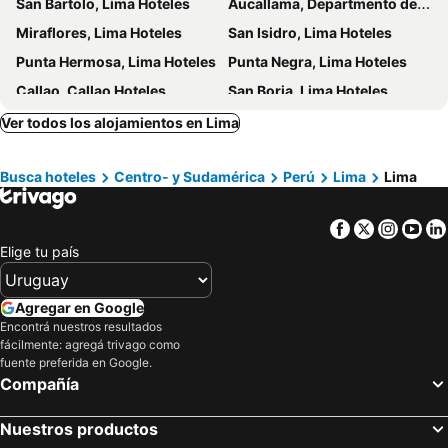
San Bartolo, Lima Hoteles
Aucallama, Departmento de Lima Hoteles
Hotel Rivera Inn
Dazzler by Wyndham Lima San Isidro
Miraflores, Lima Hoteles
San Isidro, Lima Hoteles
Antares Inn
Country Club Lima Hotel
Punta Hermosa, Lima Hoteles
Punta Negra, Lima Hoteles
Aku Hotels
ibis Styles Lima San Isidro
Callao, Callao Hoteles
San Borja, Lima Hoteles
Blu Hotel Boutique
Holiday Inn Lima Miraflores By Ihg
Santiago de Surco, Lima Hoteles
La Perla, Callao Hoteles
Ver todos los alojamientos en Lima
Cuzco, Cuzco Hoteles
Machu Picchu, Cuzco Hoteles
Busca hoteles
Centro- y Sudamérica
Perú
Lima
Lima
Ollantaytambo, Cuzco Hoteles
Nazca, Ica Hoteles
Arequipa, Arequipa Hoteles
Facebook
Twitter
Insta
Yo
Elige tu país
Agregar en Google
Encontrá nuestros resultados
fácilmente: agregá trivago como
fuente preferida en Google.
Compañía
Nuestros productos