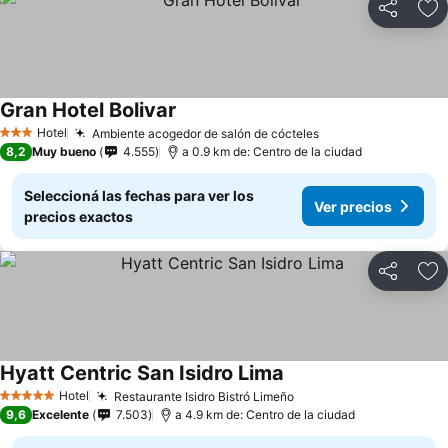
Compartir
Añ
Gran Hotel Bolivar
Hotel
Ambiente acogedor de salón de cócteles
3 Estrellas
8,2
Muy bueno
4.555
a 0.9 km de: Centro de la ciudad
Seleccioná las fechas para ver los
Ver precios
precios exactos
Compartir
Añ
Hyatt Centric San Isidro Lima
Hotel
Restaurante Isidro Bistró Limeño
5 Estrellas
9,6
Excelente
7.503
a 4.9 km de: Centro de la ciudad