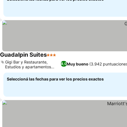
Guadalpin Suites
3 Estrellas
Ver precios
Gigi Bar y Restaurante,
Muy bueno
(3.942 puntuacione
8,0
Estudios y apartamentos
Ver precios
modernos
Seleccioná las fechas para ver los precios exactos