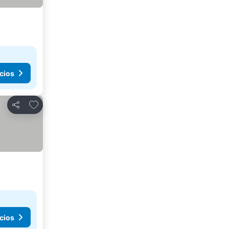
cios
Añadir a favoritos
Compartir
cios