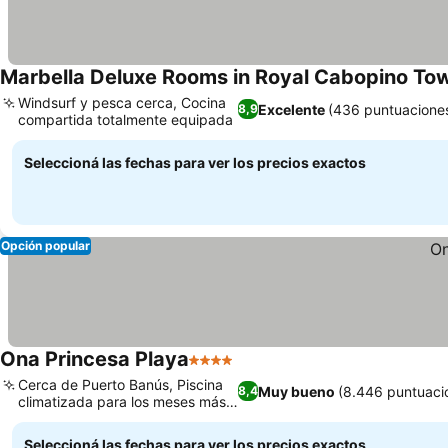
Marbella Deluxe Rooms in Royal Cabopino T
Windsurf y pesca cerca, Cocina
Excelente
(436 puntuacione
8,9
compartida totalmente equipada
Ver precios
Seleccioná las fechas para ver los precios exactos
Opción popular
Ona Princesa Playa
4 Estrellas
Ver precios
Cerca de Puerto Banús, Piscina
Muy bueno
(8.446 puntuaci
8,4
climatizada para los meses más
Ver precios
fríos
Seleccioná las fechas para ver los precios exactos