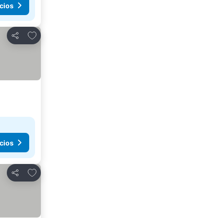
cios
Añadir a favoritos
Compartir
cios
Añadir a favoritos
Compartir