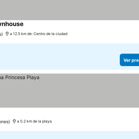
ownhouse
Ver precios
s)
a 12.5 km de: Centro de la ciudad
Ver pre
ones)
a 0.2 km de la playa