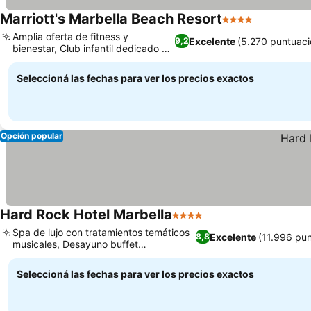
Marriott's Marbella Beach Resort
4 Estrellas
Ver precio
Amplia oferta de fitness y
Excelente
(5.270 puntuaci
9,2
bienestar, Club infantil dedicado y
Ver precios
actividades.
Seleccioná las fechas para ver los precios exactos
Opción popular
Hard Rock Hotel Marbella
4 Estrellas
Ver precios
Spa de lujo con tratamientos temáticos
Excelente
(11.996 pu
8,8
musicales, Desayuno buffet
Ver precios
internacional variado
Seleccioná las fechas para ver los precios exactos