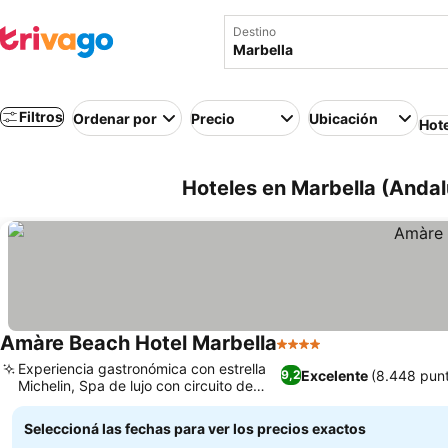
Destino
Filtros
Ordenar por
Precio
Ubicación
Hot
Hoteles en Marbella (Andal
Amàre Beach Hotel Marbella
4 Estrellas
Ver precios
Experiencia gastronómica con estrella
Excelente
(8.448 pun
9,2
Michelin, Spa de lujo con circuito de
Ver precios
hidroterapia
Seleccioná las fechas para ver los precios exactos