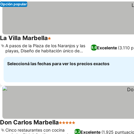
Opción popular
La Villa Marbella
1 Estrellas
Ver precios
A pasos de la Plaza de los Naranjos y las
Excelente
(3.110 
9,6
playas, Diseño de habitación único de
Ver precios
inspiración asiática
Seleccioná las fechas para ver los precios exactos
Don Carlos Marbella
5 Estrellas
Ver precios
Cinco restaurantes con cocina
Excelente
(1.925 puntuaci
9,2