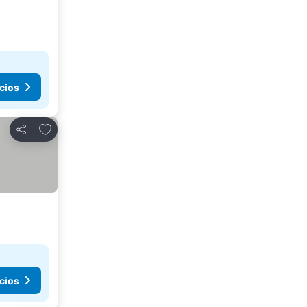
cios
Añadir a favoritos
Compartir
cios