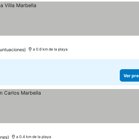
puntuaciones)
a 0.6 km de la playa
Ver pre
ones)
a 0.4 km de la playa