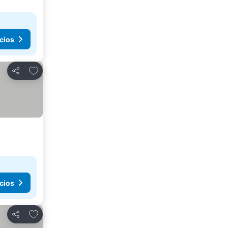
cios
Añadir a favoritos
Compartir
cios
Añadir a favoritos
Compartir