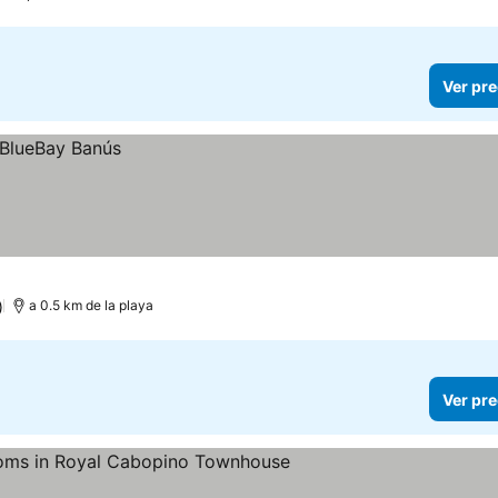
Ver pre
)
a 0.5 km de la playa
Ver pre