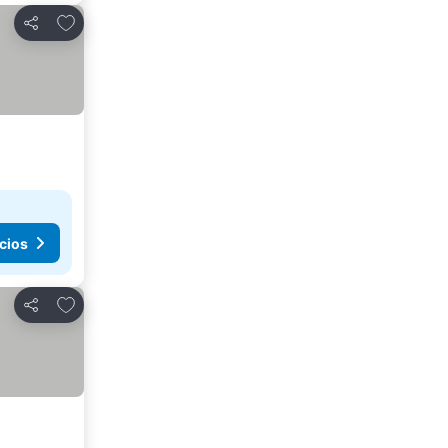
Añadir a favoritos
Compartir
cios
Añadir a favoritos
Compartir