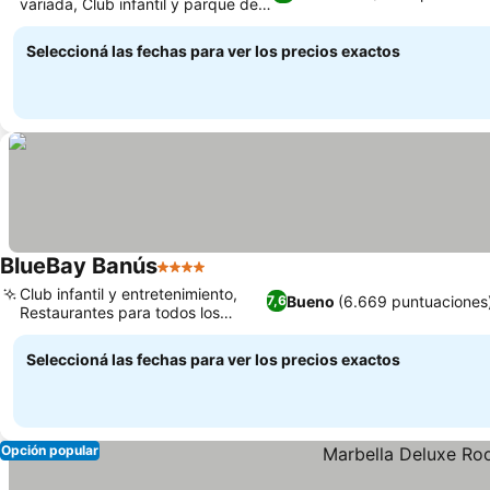
variada, Club infantil y parque de
Ver precios
juegos
Seleccioná las fechas para ver los precios exactos
BlueBay Banús
4 Estrellas
Ver precios
Club infantil y entretenimiento,
Bueno
(6.669 puntuaciones
7,6
Restaurantes para todos los
Ver precios
gustos
Seleccioná las fechas para ver los precios exactos
Opción popular