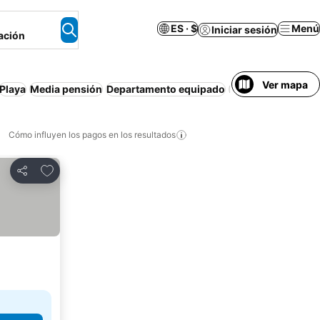
ES · $
Menú
Iniciar sesión
ación
Ver mapa
Playa
Media pensión
Departamento equipado
Resort
Estaciona
Cómo influyen los pagos en los resultados
Añadir a favoritos
Compartir