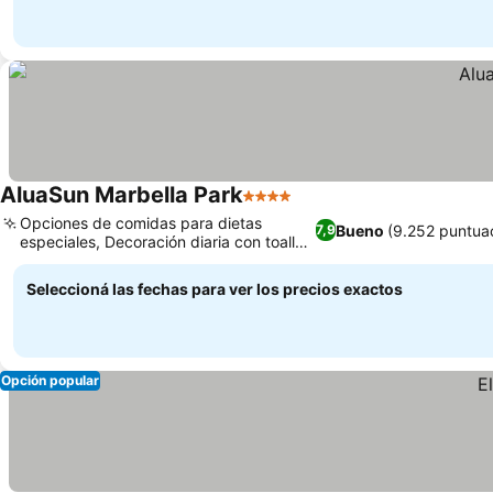
AluaSun Marbella Park
4 Estrellas
Ver precios
Opciones de comidas para dietas
Bueno
(9.252 puntua
7,9
especiales, Decoración diaria con toallas
Ver precios
temáticas
Seleccioná las fechas para ver los precios exactos
Opción popular