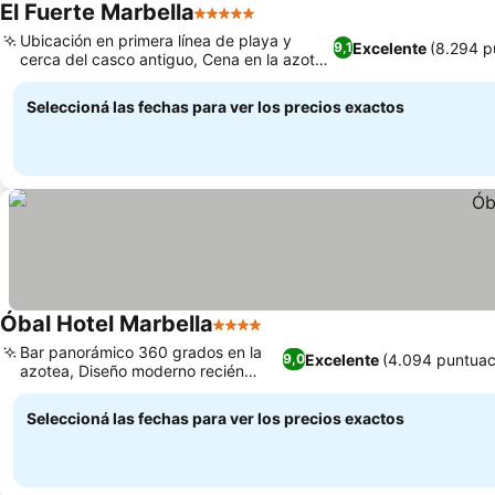
El Fuerte Marbella
5 Estrellas
Ver precios
Ubicación en primera línea de playa y
Excelente
(8.294 p
9,1
cerca del casco antiguo, Cena en la azotea
Ver precios
con Paco Pérez
Seleccioná las fechas para ver los precios exactos
Óbal Hotel Marbella
4 Estrellas
Ver precios
Bar panorámico 360 grados en la
Excelente
(4.094 puntuac
9,0
azotea, Diseño moderno recién
Ver precios
renovado
Seleccioná las fechas para ver los precios exactos