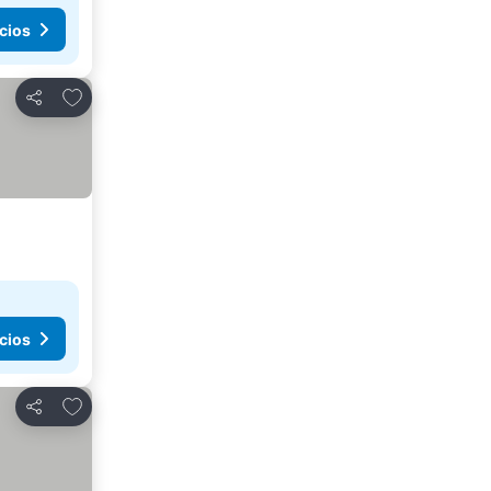
cios
Añadir a favoritos
Compartir
cios
Añadir a favoritos
Compartir