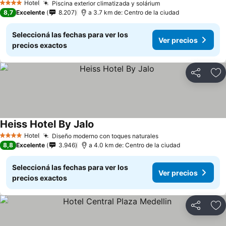
Hotel
Piscina exterior climatizada y solárium
4 Estrellas
8,7
Excelente
8.207
a 3.7 km de: Centro de la ciudad
Seleccioná las fechas para ver los
Ver precios
precios exactos
Compartir
Añ
Heiss Hotel By Jalo
Hotel
Diseño moderno con toques naturales
4 Estrellas
8,8
Excelente
3.946
a 4.0 km de: Centro de la ciudad
Seleccioná las fechas para ver los
Ver precios
precios exactos
Compartir
Añ