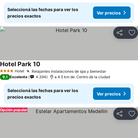
Seleccioná las fechas para ver los
Ver precios
precios exactos
Compartir
Añ
Hotel Park 10
Hotel
Relajantes instalaciones de spa y bienestar
4 Estrellas
9,1
Excelente
4.394
a 4.5 km de: Centro de la ciudad
Seleccioná las fechas para ver los
Ver precios
precios exactos
Opción popular
Compartir
Añ