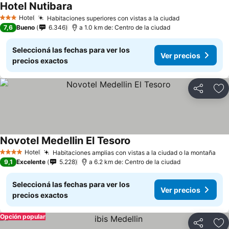
Hotel Nutibara
Hotel
Habitaciones superiores con vistas a la ciudad
3 Estrellas
7,6
Bueno
6.346
a 1.0 km de: Centro de la ciudad
Seleccioná las fechas para ver los
Ver precios
precios exactos
Compartir
Añ
Novotel Medellin El Tesoro
Hotel
Habitaciones amplias con vistas a la ciudad o la montaña
4 Estrellas
9,1
Excelente
5.228
a 6.2 km de: Centro de la ciudad
Seleccioná las fechas para ver los
Ver precios
precios exactos
Opción popular
Compartir
Añ