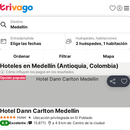
Favoritos
Iniciar 
Me
Destino
Medellín
Entrada/salida
Huéspedes, habitaciones
Elige las fechas
2 huéspedes, 1 habitación
Ordenar
Filtrar
Mapa
Hoteles en Medellín (Antioquia, Colombia)
Cómo influyen los pagos en los resultados
Opción popular
Compartir
Añ
Hotel Dann Carlton Medellin
Hotel
Ubicación privilegiada en El Poblado
5 Estrellas
8,9
Excelente
15.877
a 4.9 km de: Centro de la ciudad