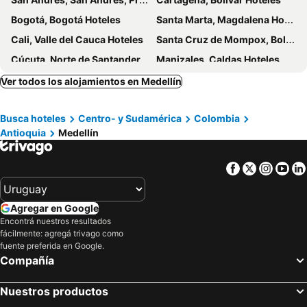
Bogotá, Bogotá Hoteles
Santa Marta, Magdalena Hoteles
Cali, Valle del Cauca Hoteles
Santa Cruz de Mompox, Bolívar Hoteles
Cúcuta, Norte de Santander Hoteles
Manizales, Caldas Hoteles
Ver todos los alojamientos en Medellín
Busca hoteles
Centro- y Sudamérica
Colombia
Antioquia
Medellín
Facebook
Twitter
Insta
Yo
Agregar en Google
Encontrá nuestros resultados
fácilmente: agregá trivago como
fuente preferida en Google.
Compañía
Nuestros productos