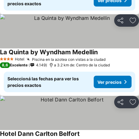
Ver precios
precios exactos
Compartir
Añ
La Quinta by Wyndham Medellin
Hotel
Piscina en la azotea con vistas a la ciudad
4 Estrellas
8,6
Excelente
4.149
a 3.2 km de: Centro de la ciudad
Seleccioná las fechas para ver los
Ver precios
precios exactos
Compartir
Añ
Hotel Dann Carlton Belfort