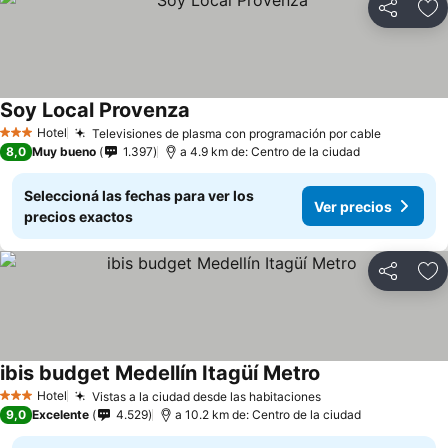
Compartir
Añ
Soy Local Provenza
Hotel
Televisiones de plasma con programación por cable
3 Estrellas
8,0
Muy bueno
1.397
a 4.9 km de: Centro de la ciudad
Seleccioná las fechas para ver los
Ver precios
precios exactos
Compartir
Añ
ibis budget Medellín Itagüí Metro
Hotel
Vistas a la ciudad desde las habitaciones
3 Estrellas
9,0
Excelente
4.529
a 10.2 km de: Centro de la ciudad