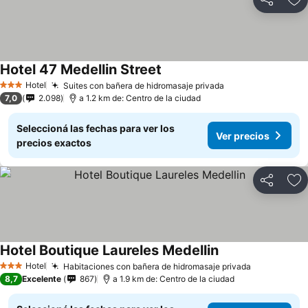
Compartir
Añ
Hotel 47 Medellin Street
Hotel
Suites con bañera de hidromasaje privada
3 Estrellas
7,0
2.098
a 1.2 km de: Centro de la ciudad
Seleccioná las fechas para ver los
Ver precios
precios exactos
Compartir
Añ
Hotel Boutique Laureles Medellin
Hotel
Habitaciones con bañera de hidromasaje privada
3 Estrellas
8,7
Excelente
867
a 1.9 km de: Centro de la ciudad