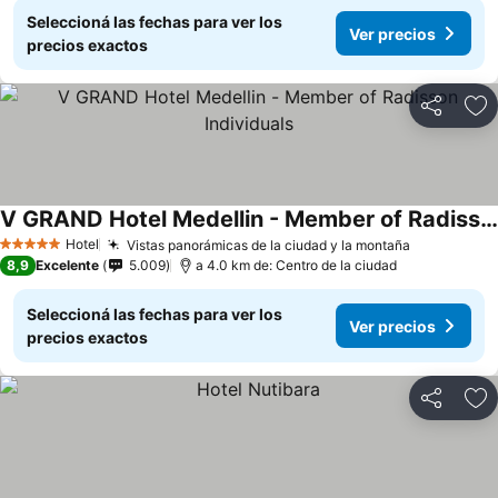
Seleccioná las fechas para ver los
Ver precios
precios exactos
Compartir
Añ
V GRAND Hotel Medellin - Member of Radisson Individuals
Hotel
Vistas panorámicas de la ciudad y la montaña
5 Estrellas
8,9
Excelente
5.009
a 4.0 km de: Centro de la ciudad
Seleccioná las fechas para ver los
Ver precios
precios exactos
Compartir
Añ