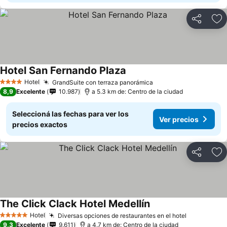
Compartir
Añ
Hotel San Fernando Plaza
Hotel
GrandSuite con terraza panorámica
4 Estrellas
8,9
Excelente
10.987
a 5.3 km de: Centro de la ciudad
Seleccioná las fechas para ver los
Ver precios
precios exactos
Compartir
Añ
The Click Clack Hotel Medellín
Hotel
Diversas opciones de restaurantes en el hotel
5 Estrellas
9,3
Excelente
9.611
a 4.7 km de: Centro de la ciudad