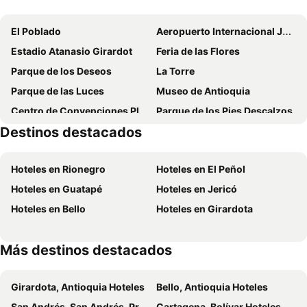
Tequendama Hotel Medellín
Hotel bh El Poblado
El Poblado
Aeropuerto Internacional José María Córdova
Hotel Conquistadores
Ayenda 1228 Balcones de la 70
Estadio Atanasio Girardot
Feria de las Flores
Hotel Torre Poblado
Hotel Suite Comfort
Parque de los Deseos
La Torre
Medellin Marriott Hotel
Lleras Green Hotel
Parque de las Luces
Museo de Antioquia
Indie Universe Creative Hotel
Eco Hotel Terrabella
Centro de Convenciones Plaza Mayor
Parque de los Pies Descalzos
Hotel Balcones del Estadio
Hotel Casa Laureles
Destinos destacados
Parque el Berrío
Plaza Botero
Hotel Med Estadio
Seven Inn Hotel
Basílica Menor Nuestra Señora de la Candelaria
Granizal
Infinity Hotel
Celestino Boutique Hotel & Spa
Hoteles en Rionegro
Hoteles en El Peñol
Las Palmas
Planetario de Medellín
EcoHub Hotel Medellin
Hotel Du Parc
Hoteles en Guatapé
Hoteles en Jericó
Universidad de Antioquia
La Avanzada
Ayenda 1257 Premium Real
Hotel Gran Imperio
Hoteles en Bello
Hoteles en Girardota
Calle Carabobo
Hotel El Deportista
Teva Glamping & Retreat
Más destinos destacados
Girardota, Antioquia Hoteles
Bello, Antioquia Hoteles
San Andrés, San Andrés, Providencia and Santa Catalina Hoteles
Cartagena, Bolívar Hoteles