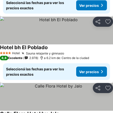
Seleccioná las fechas para ver los
Ver precios
precios exactos
Compartir
Añ
Hotel bh El Poblado
Hotel
Sauna relajante y gimnasio
4 Estrellas
8,8
Excelente
2.978
a 6.2 km de: Centro de la ciudad
Seleccioná las fechas para ver los
Ver precios
precios exactos
Compartir
Añ