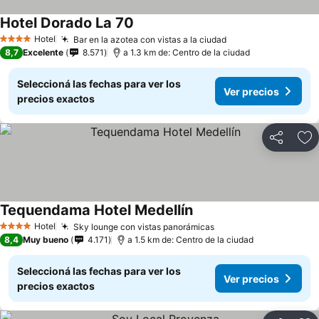
Hotel Dorado La 70
Hotel
Bar en la azotea con vistas a la ciudad
4 Estrellas
8,7
Excelente
8.571
a 1.3 km de: Centro de la ciudad
Seleccioná las fechas para ver los
Ver precios
precios exactos
Compartir
Añ
Tequendama Hotel Medellín
Hotel
Sky lounge con vistas panorámicas
4 Estrellas
8,4
Muy bueno
4.171
a 1.5 km de: Centro de la ciudad
Seleccioná las fechas para ver los
Ver precios
precios exactos