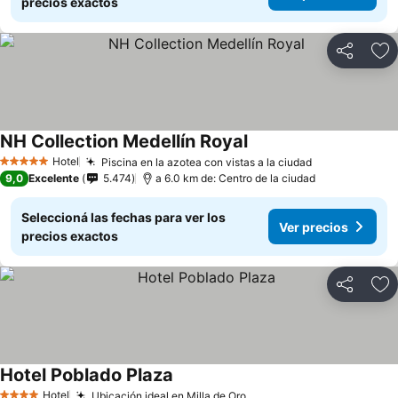
precios exactos
Compartir
Añ
NH Collection Medellín Royal
Hotel
Piscina en la azotea con vistas a la ciudad
5 Estrellas
9,0
Excelente
5.474
a 6.0 km de: Centro de la ciudad
Seleccioná las fechas para ver los
Ver precios
precios exactos
Compartir
Añ
Hotel Poblado Plaza
Hotel
Ubicación ideal en Milla de Oro