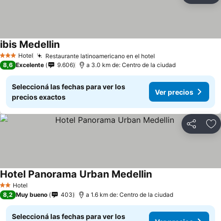
ibis Medellin
Hotel
Restaurante latinoamericano en el hotel
3 Estrellas
8,6
Excelente
9.606
a 3.0 km de: Centro de la ciudad
Seleccioná las fechas para ver los
Ver precios
precios exactos
Compartir
Añ
Hotel Panorama Urban Medellin
Hotel
2 Estrellas
8,2
Muy bueno
403
a 1.6 km de: Centro de la ciudad
Seleccioná las fechas para ver los