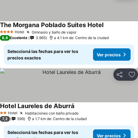
The Morgana Poblado Suites Hotel
Hotel
Gimnasio y baño de vapor
4 Estrellas
8,6
Excelente
3.965
a 4.1 km de: Centro de la ciudad
Seleccioná las fechas para ver los
Ver precios
precios exactos
Compartir
Añ
Hotel Laureles de Aburrá
Hotel
Habitaciones con baño privado
2 Estrellas
7,2
599
a 1.7 km de: Centro de la ciudad
Seleccioná las fechas para ver los
Ver precios