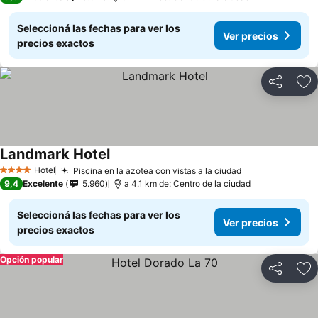
Seleccioná las fechas para ver los
Ver precios
precios exactos
Compartir
Añ
Landmark Hotel
Hotel
Piscina en la azotea con vistas a la ciudad
4 Estrellas
9,4
Excelente
5.960
a 4.1 km de: Centro de la ciudad
Seleccioná las fechas para ver los
Ver precios
precios exactos
Opción popular
Compartir
Añ