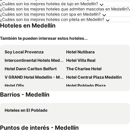
¿Cuáles son los mejores hoteles de lujo en Medellín?
¿Cuáles son los mejores hoteles que admiten mascotas en Medellín?
¿Cuáles son los mejores hoteles con spa en Medellín?
¿Cuáles son los mejores hoteles con pileta en Medellín?
Hoteles en Medellín
También te pueden interesar estos hoteles...
Soy Local Provenza
Hotel Nutibara
Intercontinental Hotels Medellin - Movich By Ihg
Hotel Villa Real
Hotel Dann Carlton Belfort
The Charlee Hotel
V GRAND Hotel Medellin - Member of Radisson Individuals
Hotel Central Plaza Medellin
Hotel Ofix
Hotel Poblado Plaza
Barrios - Medellín
Las Rampas
Hotel ECO 44
Urbit Social Lofts
Hotel Marquee Medellín
Hoteles en El Poblado
Hotel Medellín 66
Hotel Dann Carlton Medellin
ibis Medellin
Heiss Hotel By Jalo
Puntos de interés - Medellín
Hotel San Fernando Plaza
Hotel Dorado La 70