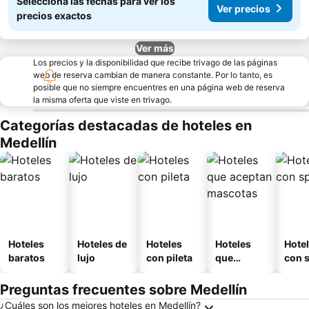
Seleccioná las fechas para ver los
Ver precios
precios exactos
Ver más
Los precios y la disponibilidad que recibe trivago de las páginas
web de reserva cambian de manera constante. Por lo tanto, es
posible que no siempre encuentres en una página web de reserva
la misma oferta que viste en trivago.
Categorías destacadas de hoteles en
Medellín
Hoteles
Hoteles de
Hoteles
Hoteles
Hote
baratos
lujo
con pileta
que
con 
aceptan
mascotas
Preguntas frecuentes sobre Medellín
¿Cuáles son los mejores hoteles en Medellín?