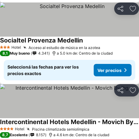
Compartir
Añ
Socialtel Provenza Medellin
Hotel
Acceso al estudio de música en la azotea
3 Estrellas
8,1
Muy bueno
4.341
a 5.0 km de: Centro de la ciudad
Seleccioná las fechas para ver los
Ver precios
precios exactos
Compartir
Añ
Intercontinental Hotels Medellin - Movich By Ihg
Hotel
Piscina climatizada semiolímpica
4 Estrellas
8,7
Excelente
8.157
a 4.6 km de: Centro de la ciudad