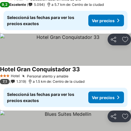
4 Estrellas
9,2
Excelente
5.094
a 5.7 km de: Centro de la ciudad
Seleccioná las fechas para ver los
Ver precios
precios exactos
Compartir
Añ
Hotel Gran Conquistador 33
Hotel
Personal atento y amable
3 Estrellas
7,1
1.319
a 1.5 km de: Centro de la ciudad
Seleccioná las fechas para ver los
Ver precios
precios exactos
Compartir
Añ