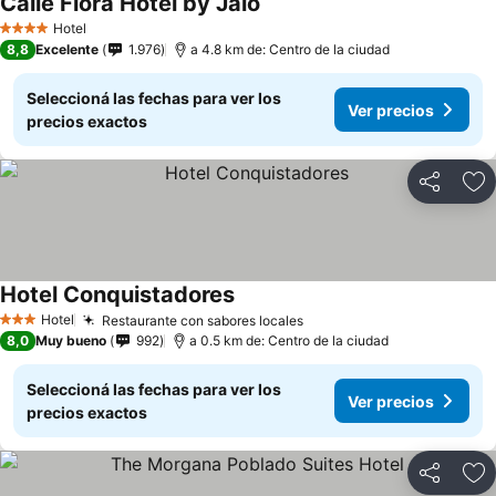
Calle Flora Hotel by Jalo
Hotel
4 Estrellas
8,8
Excelente
1.976
a 4.8 km de: Centro de la ciudad
Seleccioná las fechas para ver los
Ver precios
precios exactos
Compartir
Añ
Hotel Conquistadores
Hotel
Restaurante con sabores locales
3 Estrellas
8,0
Muy bueno
992
a 0.5 km de: Centro de la ciudad
Seleccioná las fechas para ver los
Ver precios
precios exactos
Compartir
Añ