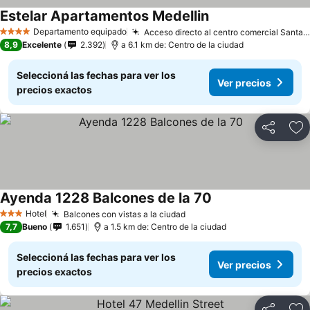
Estelar Apartamentos Medellin
Departamento equipado
Acceso directo al centro comercial Santa Fe
4 Estrellas
8,9
Excelente
2.392
a 6.1 km de: Centro de la ciudad
Seleccioná las fechas para ver los
Ver precios
precios exactos
Compartir
Añ
Ayenda 1228 Balcones de la 70
Hotel
Balcones con vistas a la ciudad
3 Estrellas
7,7
Bueno
1.651
a 1.5 km de: Centro de la ciudad
Seleccioná las fechas para ver los
Ver precios
precios exactos