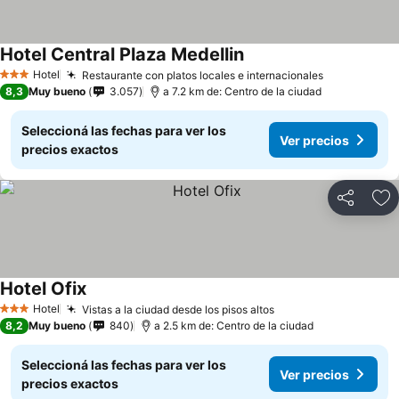
Hotel Central Plaza Medellin
Hotel
Restaurante con platos locales e internacionales
3 Estrellas
8,3
Muy bueno
3.057
a 7.2 km de: Centro de la ciudad
Seleccioná las fechas para ver los
Ver precios
precios exactos
Compartir
Añ
Hotel Ofix
Hotel
Vistas a la ciudad desde los pisos altos
3 Estrellas
8,2
Muy bueno
840
a 2.5 km de: Centro de la ciudad
Seleccioná las fechas para ver los
Ver precios
precios exactos