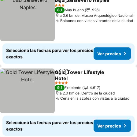
B&B Sansevero Naples
Compartir
Añadir a favoritos
Ver
3 Estrellas
8,1
Muy bueno
926
a 0.6 km de: Museo Arqueológico Nacional
Balcones con vistas vibrantes de la ciudad
V
Seleccioná las fechas para ver los precios
Ver precios
exactos
Gold Tower Lifestyle
Compartir
Añadir a favoritos
Hotel
Ver precios
4 Estrellas
9,1
Excelente
4.617
a 2.0 km de: Centro de la ciudad
Cena en la azotea con vistas a la ciudad
Ver
Seleccioná las fechas para ver los precios
Ver precios
exactos