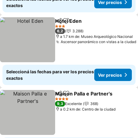
Ver precios
exactos
Hotel Eden
Compartir
Añadir a favoritos
Ver precios
3 Estrellas
6,2
3.288
a 1.7 km de: Museo Arqueológico Nacional
Ascensor panorámico con vistas a la ciudad
Seleccioná las fechas para ver los precios
Ver precios
exactos
Maison Palla e Partner's
Compartir
Añadir a favoritos
Ve
4 Estrellas
9,3
Excelente
368
a 0.2 km de: Centro de la ciudad