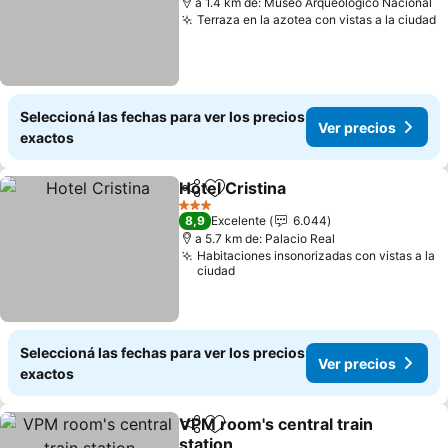
a 1.4 km de: Museo Arqueológico Nacional
Terraza en la azotea con vistas a la ciudad
V
Seleccioná las fechas para ver los precios
Ver precios
exactos
Hotel Cristina
Compartir
Añadir a favoritos
Ver precios
3 Estrellas
8,9
Excelente
6.044
a 5.7 km de: Palacio Real
Habitaciones insonorizadas con vistas a la
ciudad
Seleccioná las fechas para ver los precios
Ver precios
exactos
VPM room's central train
Compartir
Añadir a favoritos
station