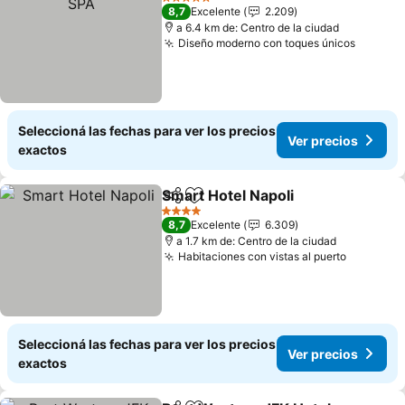
5 Estrellas
8,7
Excelente
2.209
a 6.4 km de: Centro de la ciudad
Diseño moderno con toques únicos
Ver pre
Seleccioná las fechas para ver los precios
Ver precios
exactos
Smart Hotel Napoli
Compartir
Añadir a favoritos
Ver pre
4 Estrellas
8,7
Excelente
6.309
a 1.7 km de: Centro de la ciudad
Habitaciones con vistas al puerto
Ver prec
Seleccioná las fechas para ver los precios
Ver precios
exactos