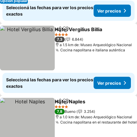
Opción popular
Seleccioná las fechas para ver los precios
Ver precios
exactos
Hotel Vergilius Billia
Compartir
Añadir a favoritos
Ver pr
4 Estrellas
7,3
6.844
a 1.5 km de: Museo Arqueológico Nacional
Cocina napolitana e italiana auténtica
Ver p
Seleccioná las fechas para ver los precios
Ver precios
exactos
Hotel Naples
Compartir
Añadir a favoritos
Ver precios
4 Estrellas
7,8
Bueno
3.254
a 1.0 km de: Museo Arqueológico Nacional
Cocina napolitana en el restaurante del hotel