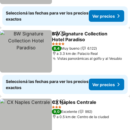
Seleccioná las fechas para ver los precios
Ver precios
exactos
BW Signature Collection
Compartir
Añadir a favoritos
Hotel Paradiso
Ver precios
4 Estrellas
8,4
Muy bueno
6.122
a 3.3 km de: Palacio Real
Vistas panorámicas al golfo y al Vesubio
Ver
Seleccioná las fechas para ver los precios
Ver precios
exactos
CX Naples Centrale
Compartir
Añadir a favoritos
Ver pr
3 Estrellas
9,0
Excelente
992
a 0.5 km de: Centro de la ciudad