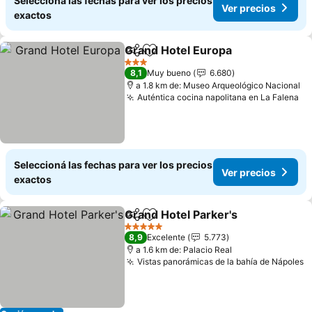
Seleccioná las fechas para ver los precios
Ver precios
exactos
Grand Hotel Europa
Compartir
Añadir a favoritos
Ver pr
3 Estrellas
8,1
Muy bueno
6.680
a 1.8 km de: Museo Arqueológico Nacional
Auténtica cocina napolitana en La Falena
Ve
Seleccioná las fechas para ver los precios
Ver precios
exactos
Grand Hotel Parker's
Compartir
Añadir a favoritos
Ver p
5 Estrellas
8,9
Excelente
5.773
a 1.6 km de: Palacio Real
Vistas panorámicas de la bahía de Nápoles
V