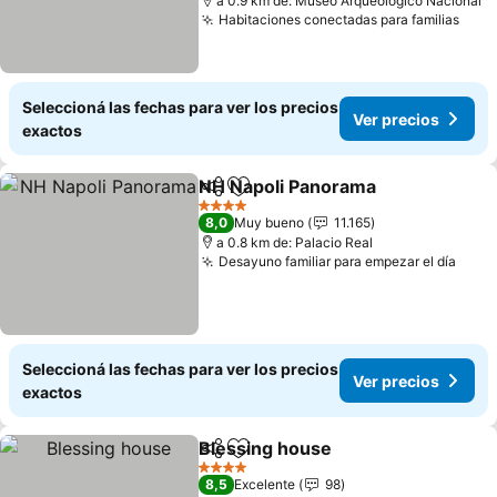
a 0.9 km de: Museo Arqueológico Nacional
Habitaciones conectadas para familias
Ver 
Seleccioná las fechas para ver los precios
Ver precios
exactos
NH Napoli Panorama
Compartir
Añadir a favoritos
Ver p
4 Estrellas
8,0
Muy bueno
11.165
a 0.8 km de: Palacio Real
Desayuno familiar para empezar el día
Ver 
Seleccioná las fechas para ver los precios
Ver precios
exactos
Blessing house
Compartir
Añadir a favoritos
Ver precio
4 Estrellas
8,5
Excelente
98