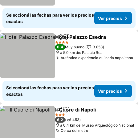
Seleccioná las fechas para ver los precios
Ver precios
exactos
Hotel Palazzo Esedra
Compartir
Añadir a favoritos
Ver p
4 Estrellas
8,4
Muy bueno
3.853
a 5.0 km de: Palacio Real
Auténtica experiencia culinaria napolitana
Ve
Seleccioná las fechas para ver los precios
Ver precios
exactos
Il Cuore di Napoli
Compartir
Añadir a favoritos
Ver preci
3 Estrellas
6,2
453
a 0.4 km de: Museo Arqueológico Nacional
Cerca del metro
Ver precios