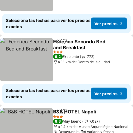
Seleccioná las fechas para ver los precios
Ver precios
exactos
Federico Secondo Bed
Compartir
Añadir a favoritos
and Breakfast
Ver precios
3 Estrellas
9,2
Excelente
772
a 1.1 km de: Centro de la ciudad
Seleccioná las fechas para ver los precios
Ver precios
exactos
B&B HOTEL Napoli
Compartir
Añadir a favoritos
Ver pre
3 Estrellas
8,3
Muy bueno
7.027
a 1.4 km de: Museo Arqueológico Nacional
Desayuno buffet variado y fresco
Ver prec