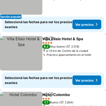
Opción popular
Seleccioná las fechas para ver los precios
Ver precios
exactos
Villa Elisio Hotel & Spa
Compartir
Añadir a favoritos
Ver 
4 Estrellas
8,2
Muy bueno
2.518
a 1.9 km de: Centro de la ciudad
Práctico aparcamiento en el hotel
Ver prec
Seleccioná las fechas para ver los precios
Ver precios
exactos
Hotel Colombo
Compartir
Añadir a favoritos
Ver precios
3 Estrellas
7,7
Bueno
2.854