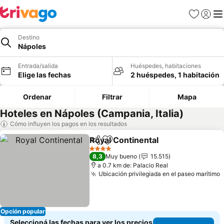
Favoritos
Iniciar 
Me
Destino
Nápoles
Entrada/salida
Huéspedes, habitaciones
Elige las fechas
2 huéspedes, 1 habitación
Ordenar
Filtrar
Mapa
Hoteles en Nápoles (Campania, Italia)
Cómo influyen los pagos en los resultados
Royal Continental
Compartir
Añadir a favoritos
Ver prec
4 Estrellas
8,3
Muy bueno
15.515
a 0.7 km de: Palacio Real
Ubicación privilegiada en el paseo marítimo
V
Opción popular
Seleccioná las fechas para ver los precios