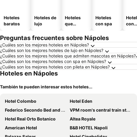
Hoteles
Hoteles de
Hoteles
Hoteles
Hote
baratos
lujo
que
con spa
con
aceptan
esta
mascotas
mien
Preguntas frecuentes sobre Nápoles
¿Cuáles son los mejores hoteles en Nápoles?
¿Cuáles son los mejores hoteles de lujo en Nápoles?
¿Cuáles son los mejores hoteles que admiten mascotas en Nápoles?
¿Cuáles son los mejores hoteles con spa en Nápoles?
¿Cuáles son los mejores hoteles con pileta en Nápoles?
Hoteles en Nápoles
También te pueden interesar estos hoteles...
Hotel Colombo
Hotel Eden
Federico Secondo Bed and Breakfast
VPM room's central train station
Hotel Real Orto Botanico
Altea Royale
American Hotel
B&B HOTEL Napoli
Palazzo Salgar
Hotel Cineholiday