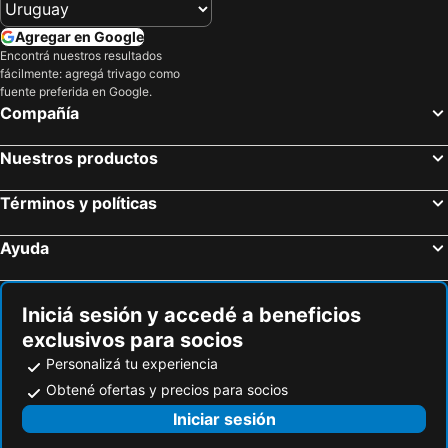
Amalfi, Campania Hoteles
Positano, Campania Hoteles
Agregar en Google
Maiori, Campania Hoteles
Agerola, Campania Hoteles
Encontrá nuestros resultados
fácilmente: agregá trivago como
Isla de Capri, Campania Hoteles
Praiano, Campania Hoteles
fuente preferida en Google.
Roma, Lacio Hoteles
Milán, Lombardía Hoteles
Compañía
Florencia, Toscana Hoteles
Venecia, Véneto Hoteles
Nuestros productos
Bari, Apulia Hoteles
Mestre, Véneto Hoteles
Términos y políticas
Ayuda
Iniciá sesión y accedé a beneficios
exclusivos para socios
Personalizá tu experiencia
Obtené ofertas y precios para socios
Iniciar sesión