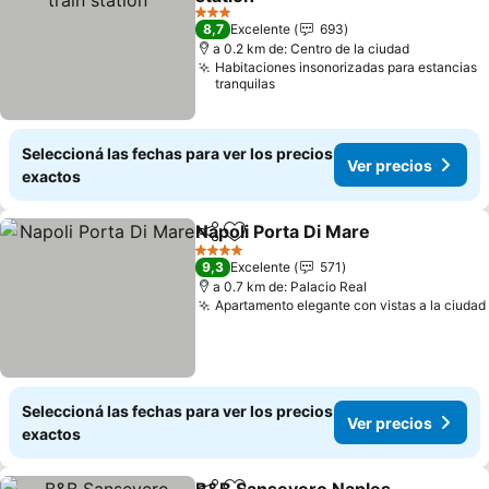
Ver precios
3 Estrellas
8,7
Excelente
693
a 0.2 km de: Centro de la ciudad
Habitaciones insonorizadas para estancias
tranquilas
Seleccioná las fechas para ver los precios
Ver precios
exactos
Napoli Porta Di Mare
Compartir
Añadir a favoritos
Ver p
4 Estrellas
9,3
Excelente
571
a 0.7 km de: Palacio Real
Apartamento elegante con vistas a la ciudad
Seleccioná las fechas para ver los precios
Ver precios
exactos