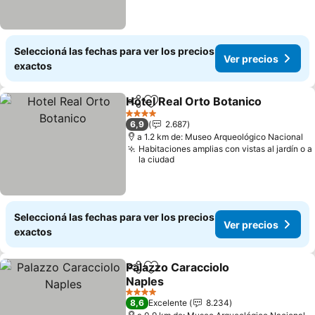
Seleccioná las fechas para ver los precios
Ver precios
exactos
Hotel Real Orto Botanico
Compartir
Añadir a favoritos
V
4 Estrellas
6,9
2.687
a 1.2 km de: Museo Arqueológico Nacional
Habitaciones amplias con vistas al jardín o a
la ciudad
Seleccioná las fechas para ver los precios
Ver precios
exactos
Palazzo Caracciolo
Compartir
Añadir a favoritos
Naples
Ver precios
4 Estrellas
8,6
Excelente
8.234