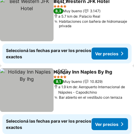
Best Western JFK Hotel
Compartir
Añadir a favoritos
Ve
4 Estrellas
8,3
Muy bueno
3.147
a 5.7 km de: Palacio Real
Habitaciones con bañera de hidromasaje
privada
Seleccioná las fechas para ver los precios
Ver precios
exactos
Holiday Inn Naples By Ihg
Compartir
Añadir a favoritos
V
4 Estrellas
8,1
Muy bueno
10.829
a 1.9 km de: Aeropuerto Internacional de
Nápoles - Capodichino
Bar abierto en el vestíbulo con terraza
Ver p
Seleccioná las fechas para ver los precios
Ver precios
exactos