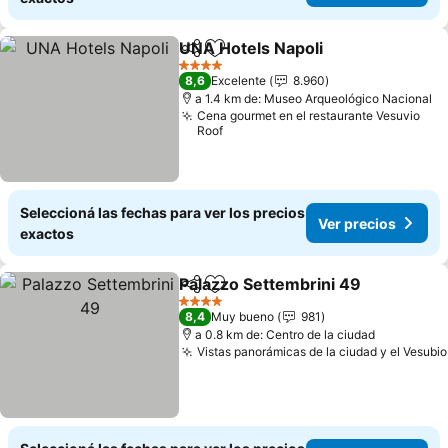
UNA Hotels Napoli
Compartir
Añadir a favoritos
Ver pre
4 Estrellas
8,6
Excelente
8.960
a 1.4 km de: Museo Arqueológico Nacional
Cena gourmet en el restaurante Vesuvio
Roof
Seleccioná las fechas para ver los precios
Ver precios
exactos
Palazzo Settembrini 49
Compartir
Añadir a favoritos
Ver
4 Estrellas
8,4
Muy bueno
981
a 0.8 km de: Centro de la ciudad
Vistas panorámicas de la ciudad y el Vesubio