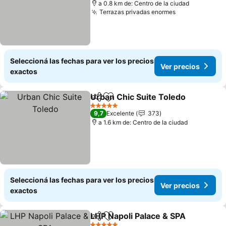
a 0.8 km de: Centro de la ciudad
Terrazas privadas enormes
Ver precios
Seleccioná las fechas para ver los precios
Ver precios
exactos
Urban Chic Suite Toledo
Compartir
Añadir a favoritos
Ve
5 Estrellas
9,7
Excelente
373
a 1.6 km de: Centro de la ciudad
Seleccioná las fechas para ver los precios
Ver precios
exactos
LHP Napoli Palace & SPA
Compartir
Añadir a favoritos
Ve