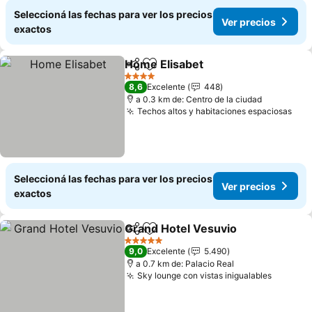
Seleccioná las fechas para ver los precios
Ver precios
exactos
Home Elisabet
Compartir
Añadir a favoritos
Ver precios
4 Estrellas
8,6
Excelente
448
a 0.3 km de: Centro de la ciudad
Techos altos y habitaciones espaciosas
Ver
Seleccioná las fechas para ver los precios
Ver precios
exactos
Grand Hotel Vesuvio
Compartir
Añadir a favoritos
Ver p
5 Estrellas
9,0
Excelente
5.490
a 0.7 km de: Palacio Real
Sky lounge con vistas inigualables
Ver pre