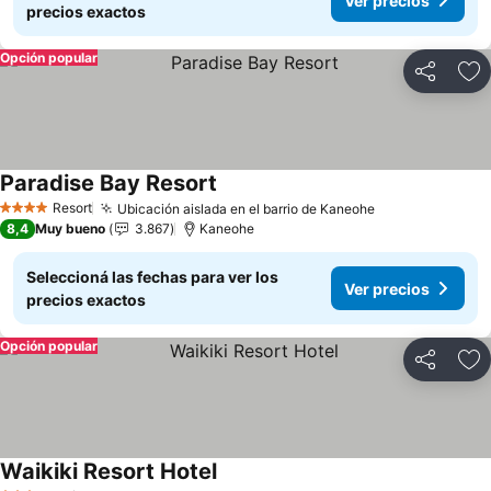
Ver precios
precios exactos
Opción popular
Compartir
Añ
Paradise Bay Resort
Ver precios
Resort
Ubicación aislada en el barrio de Kaneohe
Ver precios
4 Estrellas
8,4
Muy bueno
3.867
Kaneohe
Seleccioná las fechas para ver los
Ver precios
precios exactos
Opción popular
Compartir
Añ
Waikiki Resort Hotel
Ver precios