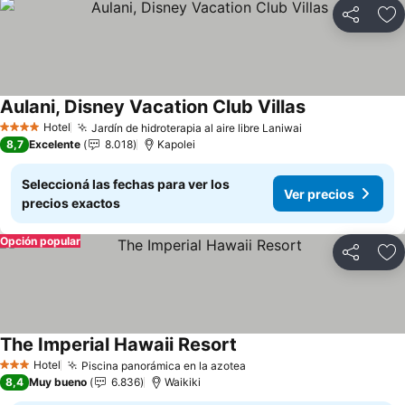
Compartir
Añ
Aulani, Disney Vacation Club Villas
Ver precios
Hotel
Jardín de hidroterapia al aire libre Laniwai
Ver precios
4 Estrellas
8,7
Excelente
8.018
Kapolei
Seleccioná las fechas para ver los
Ver precios
precios exactos
Opción popular
Compartir
Añ
The Imperial Hawaii Resort
Ver precios
Hotel
Piscina panorámica en la azotea
Ver precios
3 Estrellas
8,4
Muy bueno
6.836
Waikiki