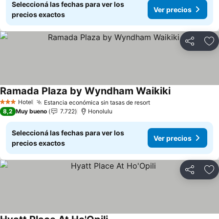
Seleccioná las fechas para ver los
Ver precios
precios exactos
Compartir
Añ
Ramada Plaza by Wyndham Waikiki
Ver precios
Hotel
Estancia económica sin tasas de resort
Ver precios
3 Estrellas
8,2
Muy bueno
7.722
Honolulu
Seleccioná las fechas para ver los
Ver precios
precios exactos
Compartir
Añ