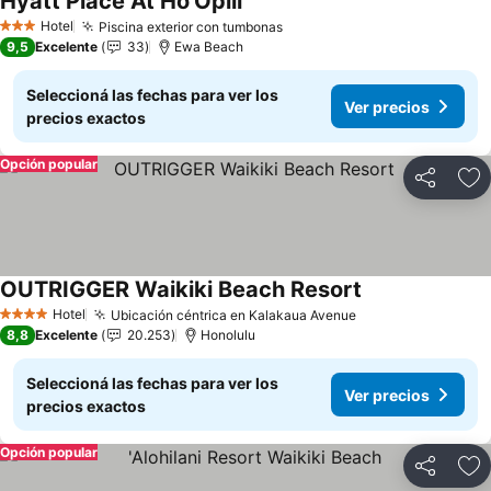
Hyatt Place At Ho'Opili
Ver precios
Hotel
Piscina exterior con tumbonas
Ver precios
3 Estrellas
9,5
Excelente
33
Ewa Beach
Seleccioná las fechas para ver los
Ver precios
precios exactos
Opción popular
Compartir
Añ
OUTRIGGER Waikiki Beach Resort
Ver precios
Hotel
Ubicación céntrica en Kalakaua Avenue
Ver precios
4 Estrellas
8,8
Excelente
20.253
Honolulu
Seleccioná las fechas para ver los
Ver precios
precios exactos
Opción popular
Compartir
Añ