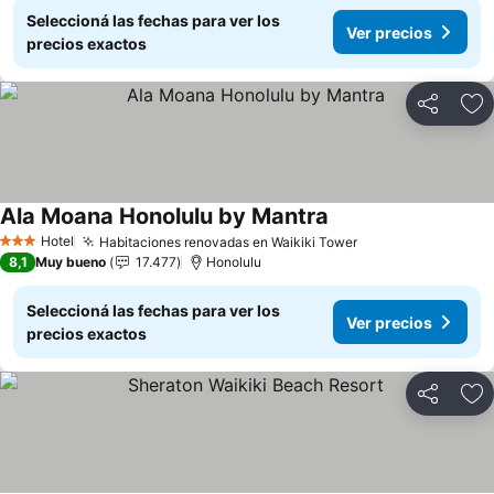
Seleccioná las fechas para ver los
Ver precios
precios exactos
Compartir
Añ
Ala Moana Honolulu by Mantra
Ver precios
Hotel
Habitaciones renovadas en Waikiki Tower
Ver precios
3 Estrellas
8,1
Muy bueno
17.477
Honolulu
Seleccioná las fechas para ver los
Ver precios
precios exactos
Compartir
Añ