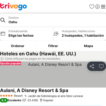
Favoritos
Iniciar 
Me
Destino
Oahu
Entrada/salida
Huéspedes, habitaciones
Elige las fechas
2 huéspedes, 1 habitación
Ordenar
Filtrar
Mapa
Hoteles en Oahu (Hawái, EE. UU.)
Cómo influyen los pagos en los resultados
Opción popular
Compartir
Añ
Aulani, A Disney Resort & Spa
Ver precios
Resort
Jardín de hidroterapia al aire libre Laniwai
Ver precios
5 Estrellas
8,9
Excelente
23.426
Kapolei