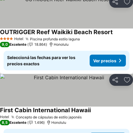
Compartir
Añ
OUTRIGGER Reef Waikiki Beach Resort
Ver prec
Hotel
Piscina profunda estilo laguna
Ver precios
4 Estrellas
9,0
Excelente
18.864
Honolulu
Seleccioná las fechas para ver los
Ver precios
precios exactos
Compartir
Añ
First Cabin International Hawaii
Ver precios
Hotel
Concepto de cápsulas de estilo japonés
Ver precios
8,5
Excelente
1.496
Honolulu