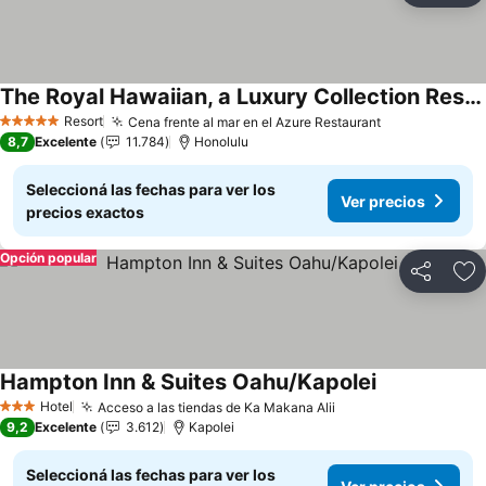
The Royal Hawaiian, a Luxury Collection Resort, Waikiki
Ver precios
Resort
Cena frente al mar en el Azure Restaurant
Ver precios
5 Estrellas
8,7
Excelente
11.784
Honolulu
Seleccioná las fechas para ver los
Ver precios
precios exactos
Opción popular
Compartir
Añ
Hampton Inn & Suites Oahu/Kapolei
Ver precios
Hotel
Acceso a las tiendas de Ka Makana Alii
Ver precios
3 Estrellas
9,2
Excelente
3.612
Kapolei
Seleccioná las fechas para ver los