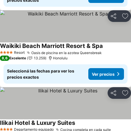
precios exactos
Compartir
Añ
Waikiki Beach Marriott Resort & Spa
Ver precios
Resort
Oasis de piscina en la azotea Queensbreak
Ver precios
4 Estrellas
8,6
Excelente
13.259
Honolulu
Seleccioná las fechas para ver los
Ver precios
precios exactos
Compartir
Añ
Ilikai Hotel & Luxury Suites
Ver precios
Departamento equipado
Cocina completa en cada suite
Ver prec