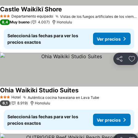
Castle Waikīkī Shore
Ver precios
Departamento equipado
Vistas de los fuegos artificiales de los viernes por la noche
3 Estrellas
8,4
Muy bueno
4.007
Honolulu
Seleccioná las fechas para ver los
Ver precios
precios exactos
Compartir
Añ
Ohia Waikiki Studio Suites
Ver precios
Hotel
Auténtica cocina hawaiana en Lava Tube
Ver precios
3 Estrellas
6,1
8.919
Honolulu
Seleccioná las fechas para ver los
Ver precios
precios exactos