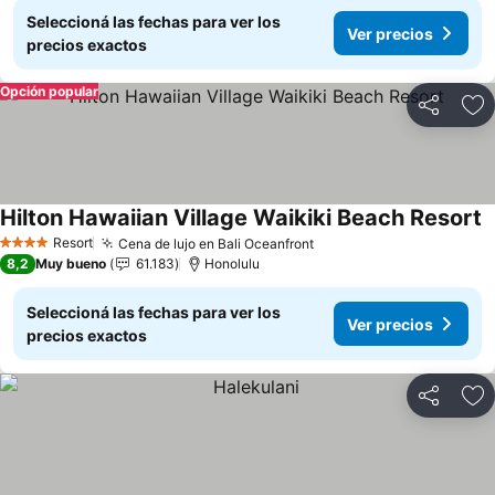
Seleccioná las fechas para ver los
Ver precios
precios exactos
Opción popular
Compartir
Añ
Hilton Hawaiian Village Waikiki Beach Resort
V
Resort
Cena de lujo en Bali Oceanfront
Ver precios
4 Estrellas
8,2
Muy bueno
61.183
Honolulu
Seleccioná las fechas para ver los
Ver precios
precios exactos
Compartir
Añ