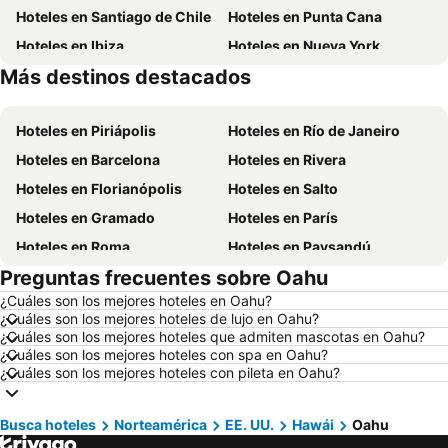
Hoteles en Santiago de Chile
Hoteles en Punta Cana
Hoteles en Ibiza
Hoteles en Nueva York
Más destinos destacados
Hoteles en Brasil
Hoteles en Uruguay
Hoteles en Piriápolis
Hoteles en Río de Janeiro
Hoteles en Barcelona
Hoteles en Rivera
Hoteles en Florianópolis
Hoteles en Salto
Hoteles en Gramado
Hoteles en París
Hoteles en Roma
Hoteles en Paysandú
Preguntas frecuentes sobre Oahu
Hoteles en San Carlos de Bariloche
Hoteles en Chuy
¿Cuáles son los mejores hoteles en Oahu?
Hoteles en Maceió
Hoteles en Conil de la Frontera
¿Cuáles son los mejores hoteles de lujo en Oahu?
Hoteles en Ámsterdam
Hoteles en Foz de Iguazú
¿Cuáles son los mejores hoteles que admiten mascotas en Oahu?
¿Cuáles son los mejores hoteles con spa en Oahu?
Hoteles en Maragogi
Hoteles en Punta del Diablo
¿Cuáles son los mejores hoteles con pileta en Oahu?
Hoteles en Isla de Miconos
Hoteles en Aruba
Hoteles en Maldonado
Hoteles en Departamento de Colonia
Busca hoteles
Norteamérica
EE. UU.
Hawái
Oahu