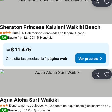
Compartir
Añ
Sheraton Princess Kaiulani Waikiki Beach
Ver pr
Hotel
Habitaciones renovadas en la torre Ainahau
Ver precios
4 Estrellas
7,9
Bueno
12.402
Honolulu
$ 11.475
De
Consultá los precios de
1 página web
Ver precios
Compartir
Añ
Aqua Aloha Surf Waikiki
Ver precios
Departamento equipado
Concepto boutique nostálgico inspirado en el surf
3 Estrellas
7,6
Bueno
6.191
Honolulu