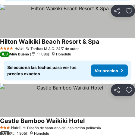
Compartir
Añ
Hilton Waikiki Beach Resort & Spa
Ver precios
Hotel
Tortitas M.A.C. 24/7 de autor
Ver precios
4 Estrellas
8,3
Muy bueno
11.086
Honolulu
Seleccioná las fechas para ver los
Ver precios
precios exactos
Compartir
Añ
Castle Bamboo Waikiki Hotel
Ver precios
Hotel
Diseño de santuario de inspiración polinesia
Ver precios
3 Estrellas
7,3
1.905
Honolulu