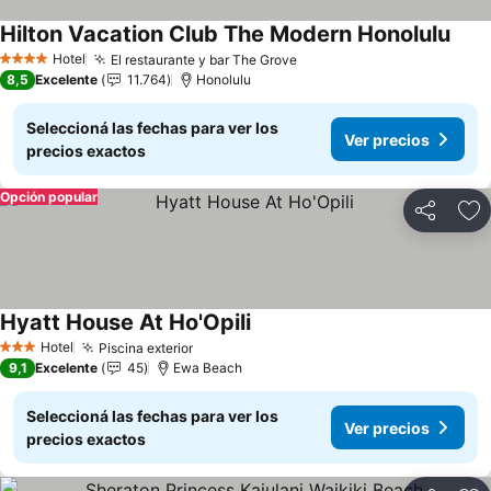
Hilton Vacation Club The Modern Honolulu
Ver 
Hotel
El restaurante y bar The Grove
Ver precios
4 Estrellas
8,5
Excelente
11.764
Honolulu
Seleccioná las fechas para ver los
Ver precios
precios exactos
Opción popular
Compartir
Añ
Hyatt House At Ho'Opili
Ver precios
Hotel
Piscina exterior
Ver precios
3 Estrellas
9,1
Excelente
45
Ewa Beach
Seleccioná las fechas para ver los
Ver precios
precios exactos