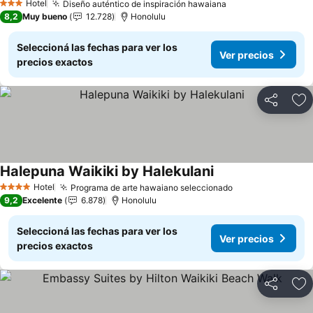
Hotel
Diseño auténtico de inspiración hawaiana
Ver precios
3 Estrellas
8,2
Muy bueno
12.728
Honolulu
Seleccioná las fechas para ver los
Ver precios
precios exactos
Compartir
Añ
Halepuna Waikiki by Halekulani
Ver precios
Hotel
Programa de arte hawaiano seleccionado
Ver precios
4 Estrellas
9,2
Excelente
6.878
Honolulu
Seleccioná las fechas para ver los
Ver precios
precios exactos
Compartir
Añ