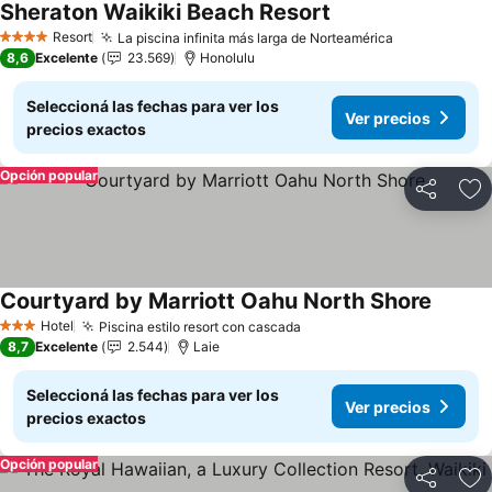
Sheraton Waikiki Beach Resort
Ver precios
Resort
La piscina infinita más larga de Norteamérica
Ver precios
4 Estrellas
8,6
Excelente
23.569
Honolulu
Seleccioná las fechas para ver los
Ver precios
precios exactos
Opción popular
Compartir
Añ
Courtyard by Marriott Oahu North Shore
Ver pre
Hotel
Piscina estilo resort con cascada
Ver precios
3 Estrellas
8,7
Excelente
2.544
Laie
Seleccioná las fechas para ver los
Ver precios
precios exactos
Opción popular
Compartir
Añ