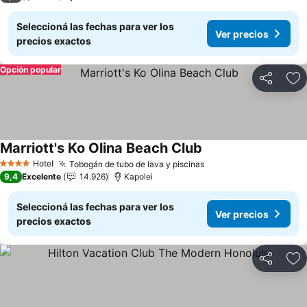
Seleccioná las fechas para ver los
Ver precios
precios exactos
Opción popular
Compartir
Añ
Marriott's Ko Olina Beach Club
Ver precios
Hotel
Tobogán de tubo de lava y piscinas
Ver precios
4 Estrellas
9,4
Excelente
14.926
Kapolei
Seleccioná las fechas para ver los
Ver precios
precios exactos
Compartir
Añ