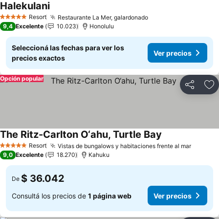
Halekulani
Ver precios
Resort
Restaurante La Mer, galardonado
Ver precios
5 Estrellas
9,4
Excelente
10.023
Honolulu
Seleccioná las fechas para ver los
Ver precios
precios exactos
Opción popular
Compartir
Añ
The Ritz-Carlton O‘ahu, Turtle Bay
Ver precios
Resort
Vistas de bungalows y habitaciones frente al mar
Ver pre
5 Estrellas
9,0
Excelente
18.270
Kahuku
$ 36.042
De
Consultá los precios de
1 página web
Ver precios