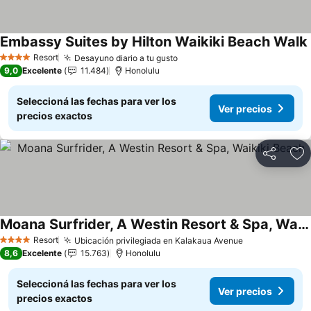
Embassy Suites by Hilton Waikiki Beach Walk
Resort
Desayuno diario a tu gusto
Ver precios
4 Estrellas
9,0
Excelente
11.484
Honolulu
Seleccioná las fechas para ver los
Ver precios
precios exactos
Compartir
Añ
Moana Surfrider, A Westin Resort & Spa, Waikiki Beach
Ver precios
Resort
Ubicación privilegiada en Kalakaua Avenue
Ver precios
4 Estrellas
8,6
Excelente
15.763
Honolulu
Seleccioná las fechas para ver los
Ver precios
precios exactos