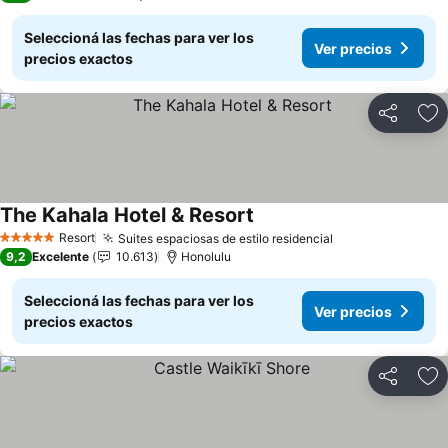
Seleccioná las fechas para ver los
Ver precios
precios exactos
Compartir
Añ
The Kahala Hotel & Resort
Ver precios
Resort
Suites espaciosas de estilo residencial
Ver precios
5 Estrellas
9,2
Excelente
10.613
Honolulu
Seleccioná las fechas para ver los
Ver precios
precios exactos
Compartir
Añ