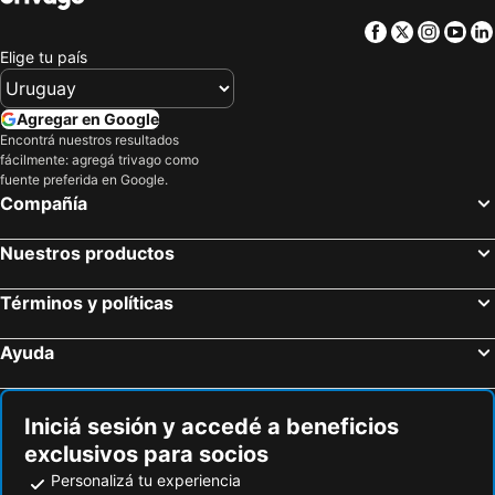
Hoteles en Argentina
Hoteles en Mallorca
Facebook
Twitter
Insta
Yo
Hoteles en Rocha
Hoteles en España
Elige tu país
Hoteles en Asturias
Hoteles en Asunción
Hoteles en Salto
Hoteles en Isla Samana
Agregar en Google
Hoteles en Bahamas
Hoteles en República Dominicana
Encontrá nuestros resultados
fácilmente: agregá trivago como
Hoteles en Colombia
Hoteles en Corea del Sur
fuente preferida en Google.
Hoteles en Lanzarote
Hoteles en Alaska
Compañía
Hoteles en Curazao
Nuestros productos
Términos y políticas
Ayuda
Iniciá sesión y accedé a beneficios
exclusivos para socios
Personalizá tu experiencia