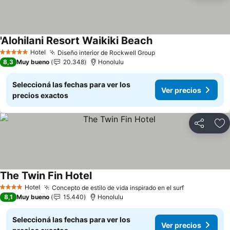
'Alohilani Resort Waikiki Beach
Ver precios
Hotel
Diseño interior de Rockwell Group
Ver precios
5 Estrellas
8,3
Muy bueno
20.348
Honolulu
Seleccioná las fechas para ver los
Ver precios
precios exactos
Compartir
Añ
The Twin Fin Hotel
Ver precios
Hotel
Concepto de estilo de vida inspirado en el surf
Ver precios
4 Estrellas
8,1
Muy bueno
15.440
Honolulu
Seleccioná las fechas para ver los
Ver precios