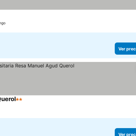
ngo
Ver prec
Querol
2 Estrellas
Ver prec