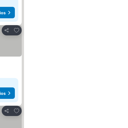
ios
Añadir a favoritos
Compartir
ios
Añadir a favoritos
Compartir