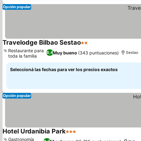
Opción popular
Travelodge Bilbao Sestao
2 Estrellas
Restaurante para
Muy bueno
(343 puntuaciones)
8,4
Sestao
toda la familia
Seleccioná las fechas para ver los precios exactos
Opción popular
Hotel Urdanibia Park
3 Estrellas
Gastronomía