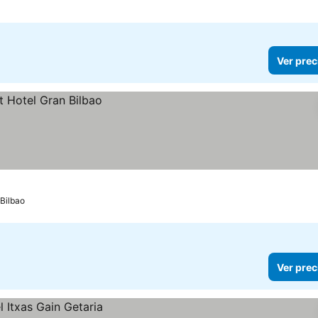
Ver prec
Bilbao
Ver prec