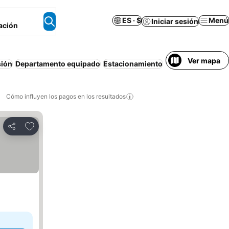
ES · $
Menú
Iniciar sesión
ación
Ver mapa
sión
Departamento equipado
Estacionamiento
Cancelación gratu
Cómo influyen los pagos en los resultados
Añadir a favoritos
Compartir