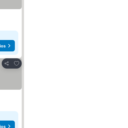
ios
Añadir a favoritos
Compartir
ios