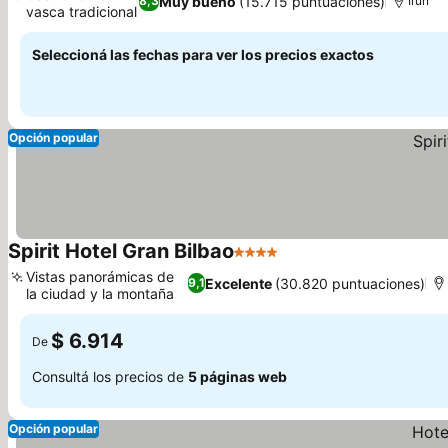
Muy bueno
(15.715 puntuaciones)
8,3
Irun
vasca tradicional
Seleccioná las fechas para ver los precios exactos
Opción popular
Spirit Hotel Gran Bilbao
4 Estrellas
Vistas panorámicas de
Excelente
(30.820 puntuaciones)
9,1
la ciudad y la montaña
$ 6.914
De
Consultá los precios de
5 páginas web
Opción popular