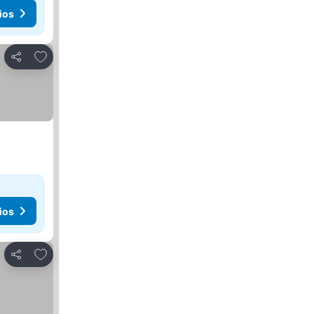
ios
Añadir a favoritos
Compartir
ios
Añadir a favoritos
Compartir