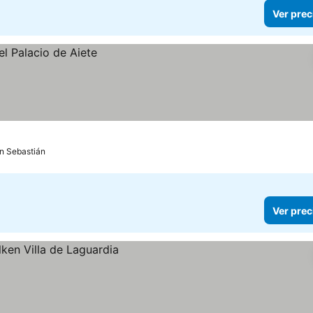
Ver prec
n Sebastián
Ver prec