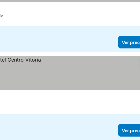
ia
Ver prec
Ver prec