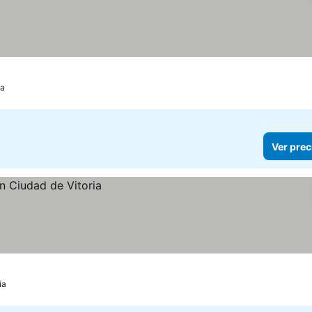
ia
Ver prec
ia