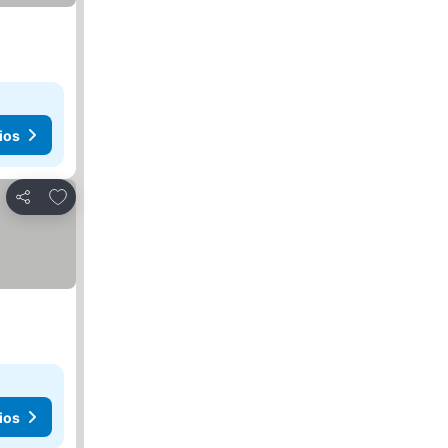
ios
Añadir a favoritos
Compartir
ios