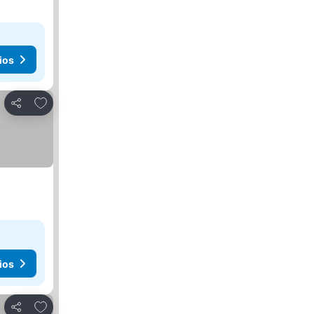
ios
Añadir a favoritos
Compartir
ios
Añadir a favoritos
Compartir