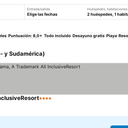
Entrada/salida
Huéspedes, habitaciones
Elige las fechas
2 huéspedes, 1 habit
eles
Puntuación: 8,0+
Todo incluido
Desayuno gratis
Playa
Reso
- y Sudamérica)
clusiveResort
4 Estrellas
Ver precios