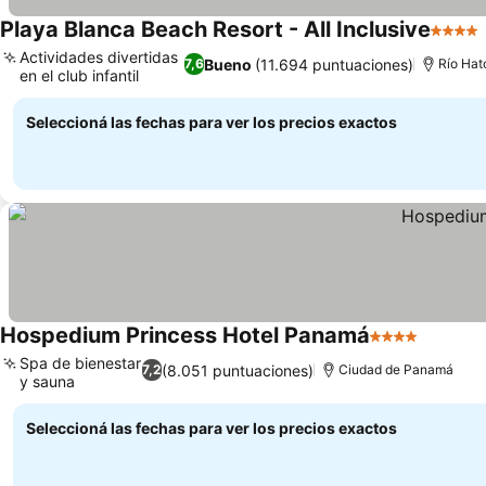
Playa Blanca Beach Resort - All Inclusive
4 Estre
Actividades divertidas
Bueno
(11.694 puntuaciones)
7,6
Río Hat
en el club infantil
Ver precios
Seleccioná las fechas para ver los precios exactos
Hospedium Princess Hotel Panamá
4 Estrellas
Ver pre
Spa de bienestar
(8.051 puntuaciones)
7,2
Ciudad de Panamá
y sauna
Ver precios
Seleccioná las fechas para ver los precios exactos