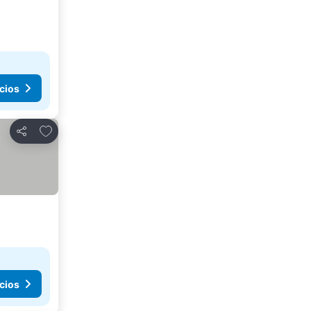
cios
Añadir a favoritos
Compartir
cios