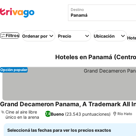
Destino
Filtros
Ordenar por
Precio
Ubicación
Hot
Hoteles en Panamá (Centro
Opción popular
Grand Decameron Panama, A Trademark All In
Cine al aire libre
Bueno
(23.543 puntuaciones)
7,8
Río Hato
único en la arena
Ver precios
Seleccioná las fechas para ver los precios exactos