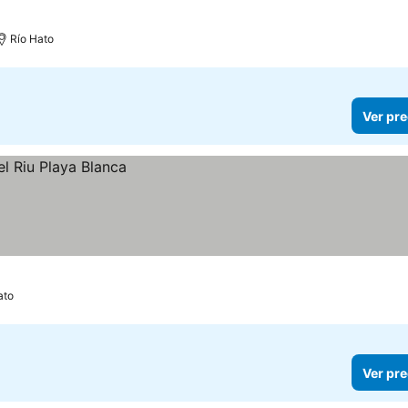
s
Río Hato
Ver pre
ato
Ver pre