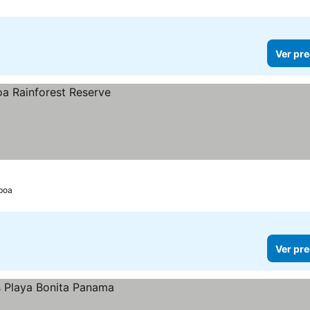
Ver pre
boa
Ver pre