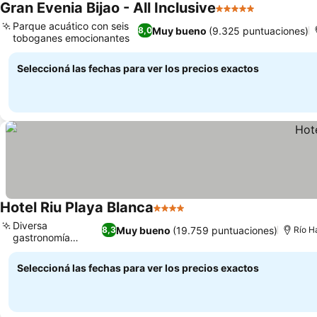
Gran Evenia Bijao - All Inclusive
5 Estrellas
Ver precio
Parque acuático con seis
Muy bueno
(9.325 puntuaciones)
8,0
toboganes emocionantes
Ver precios
Seleccioná las fechas para ver los precios exactos
Hotel Riu Playa Blanca
4 Estrellas
Ver precios
Diversa
Muy bueno
(19.759 puntuaciones)
8,3
Río H
gastronomía
Ver precios
internacional
Seleccioná las fechas para ver los precios exactos