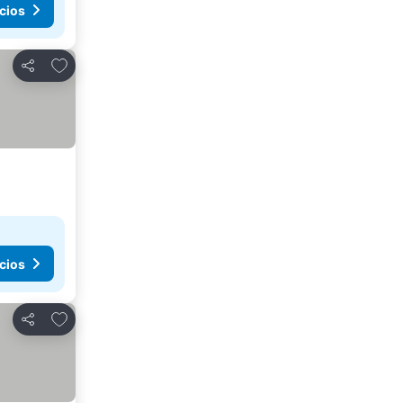
cios
Añadir a favoritos
Compartir
cios
Añadir a favoritos
Compartir