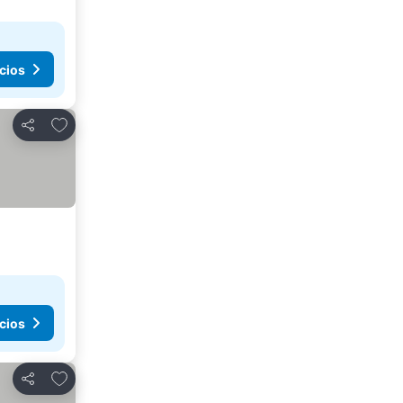
cios
Añadir a favoritos
Compartir
cios
Añadir a favoritos
Compartir