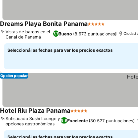
Dreams Playa Bonita Panama
5 Estrellas
Ver precios
Vistas de barcos en el
Bueno
(8.673 puntuaciones)
7,7
Ciudad 
Canal de Panamá
Ver precios
Seleccioná las fechas para ver los precios exactos
Opción popular
Hotel Riu Plaza Panama
5 Estrellas
Ver precios
Sofisticado Sushi Lounge y
Excelente
(30.527 puntuaciones)
8,9
opciones gastronómicas
Ver precios
Seleccioná las fechas para ver los precios exactos