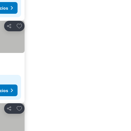
cios
Añadir a favoritos
Compartir
cios
Añadir a favoritos
Compartir