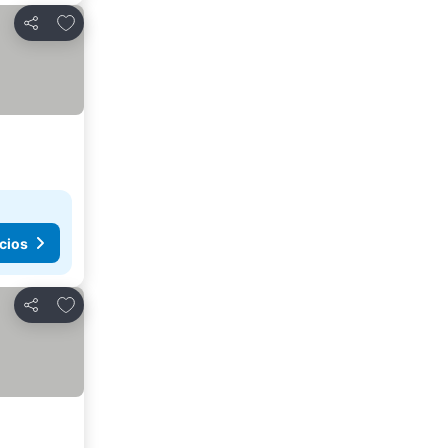
Añadir a favoritos
Compartir
cios
Añadir a favoritos
Compartir