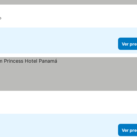
llas
Ver precios
o
Ver pre
cios
Ver pre