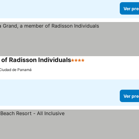
Ver pre
of Radisson Individuals
4 Estrellas
Ver precios
Ciudad de Panamá
Ver pre