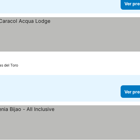
Ver pre
s del Toro
Ver pre