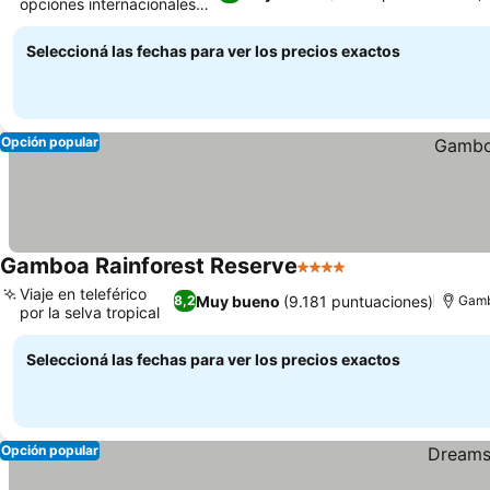
opciones internacionales
Ver precios
variadas
Seleccioná las fechas para ver los precios exactos
Opción popular
Gamboa Rainforest Reserve
4 Estrellas
Ver precios
Viaje en teleférico
Muy bueno
(9.181 puntuaciones)
8,2
Gam
por la selva tropical
Ver precios
Seleccioná las fechas para ver los precios exactos
Opción popular