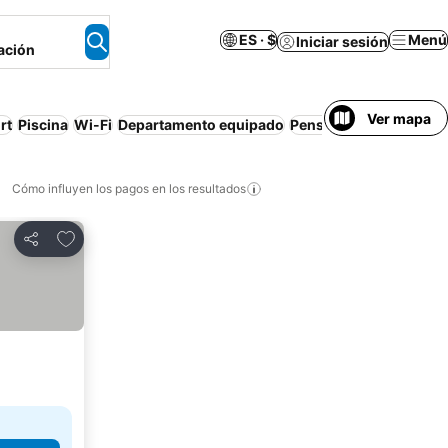
ES · $
Menú
Iniciar sesión
ación
Ver mapa
rt
Piscina
Wi-Fi
Departamento equipado
Pensión completa
Air
Cómo influyen los pagos en los resultados
Añadir a favoritos
Compartir