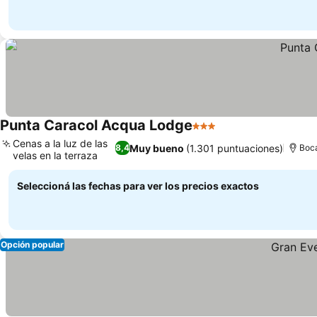
Punta Caracol Acqua Lodge
3 Estrellas
Ver precios
Cenas a la luz de las
Muy bueno
(1.301 puntuaciones)
8,4
Boca
velas en la terraza
Ver precios
Seleccioná las fechas para ver los precios exactos
Opción popular