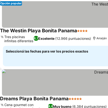
Opción popular
The Westin Playa Bonita Panama
4 Estrellas
Ver precio
Tres piscinas
Excelente
(12.966 puntuaciones)
8,7
Arraiján
infinitas diferentes
Ver precios
Seleccioná las fechas para ver los precios exactos
Dreams Playa Bonita Panama
5 Estrellas
Ver precios
Cena gourmet con
Muy bueno
(6.384 puntuaciones)
8,0