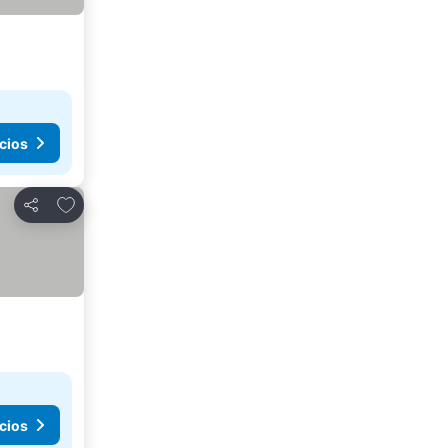
cios
Añadir a favoritos
Compartir
cios