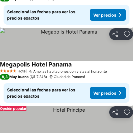
Seleccioná las fechas para ver los
Ver precios
precios exactos
Compartir
Añ
Megapolis Hotel Panama
Ver precios
Hotel
Amplias habitaciones con vistas al horizonte
Ver precios
5 Estrellas
8,3
Muy bueno
7.248
Ciudad de Panamá
Seleccioná las fechas para ver los
Ver precios
precios exactos
Opción popular
Compartir
Añ