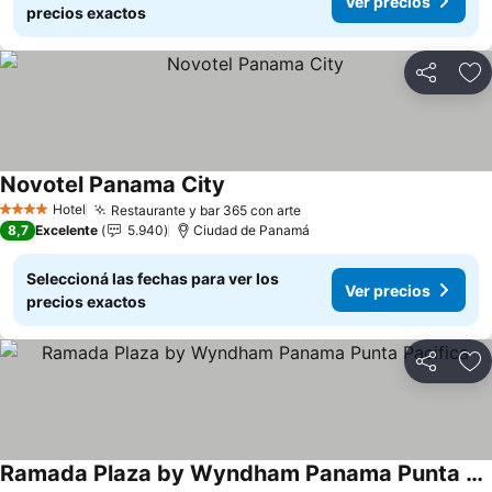
Ver precios
precios exactos
Compartir
Añ
Novotel Panama City
Ver precios
Hotel
Restaurante y bar 365 con arte
Ver precios
4 Estrellas
8,7
Excelente
5.940
Ciudad de Panamá
Seleccioná las fechas para ver los
Ver precios
precios exactos
Compartir
Añ
Ramada Plaza by Wyndham Panama Punta Pacifica