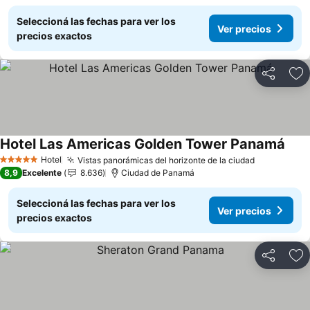
Seleccioná las fechas para ver los
Ver precios
precios exactos
Compartir
Añ
Hotel Las Americas Golden Tower Panamá
Ver 
Hotel
Vistas panorámicas del horizonte de la ciudad
Ver precio
5 Estrellas
8,9
Excelente
8.636
Ciudad de Panamá
Seleccioná las fechas para ver los
Ver precios
precios exactos
Compartir
Añ