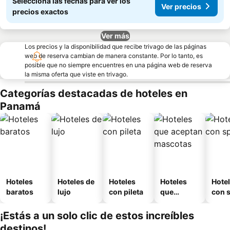
Seleccioná las fechas para ver los
Ver precios
precios exactos
Ver más
Los precios y la disponibilidad que recibe trivago de las páginas
web de reserva cambian de manera constante. Por lo tanto, es
posible que no siempre encuentres en una página web de reserva
la misma oferta que viste en trivago.
Categorías destacadas de hoteles en
Panamá
Hoteles
Hoteles de
Hoteles
Hoteles
Hote
baratos
lujo
con pileta
que
con 
aceptan
mascotas
¡Estás a un solo clic de estos increíbles
destinos!