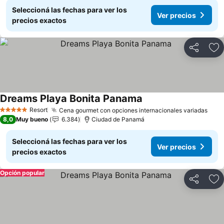
Seleccioná las fechas para ver los
Ver precios
precios exactos
Compartir
Añ
Dreams Playa Bonita Panama
Ver precios
Resort
Cena gourmet con opciones internacionales variadas
Ver 
5 Estrellas
8,0
Muy bueno
6.384
Ciudad de Panamá
Seleccioná las fechas para ver los
Ver precios
precios exactos
Opción popular
Compartir
Añ