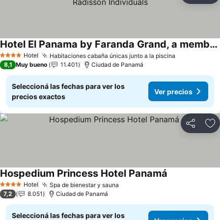
Hotel El Panama by Faranda Grand, a member of Radisson Individuals
Ver precios
Hotel
Habitaciones cabaña únicas junto a la piscina
Ver precios
4 Estrellas
8,1
Muy bueno
11.401
Ciudad de Panamá
Seleccioná las fechas para ver los
Ver precios
precios exactos
Compartir
Añ
Hospedium Princess Hotel Panamá
Ver precios
Hotel
Spa de bienestar y sauna
Ver precios
4 Estrellas
7,2
8.051
Ciudad de Panamá
Seleccioná las fechas para ver los