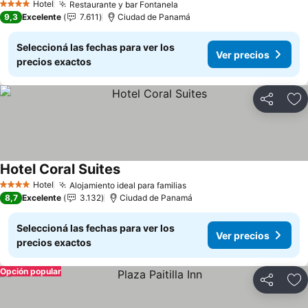
Ver precios
Hotel
Restaurante y bar Fontanela
Ver precios
4 Estrellas
9,3
Excelente
7.611
Ciudad de Panamá
Seleccioná las fechas para ver los
Ver precios
precios exactos
Compartir
Añ
Hotel Coral Suites
Ver precios
Hotel
Alojamiento ideal para familias
Ver precios
4 Estrellas
8,7
Excelente
3.132
Ciudad de Panamá
Seleccioná las fechas para ver los
Ver precios
precios exactos
Opción popular
Compartir
Añ