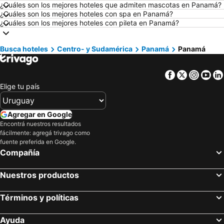
Hoteles en Miami Beach
Hoteles en Canela
¿Cuáles son los mejores hoteles que admiten mascotas en Panamá?
¿Cuáles son los mejores hoteles con spa en Panamá?
Hoteles en Chuy
Hoteles en Berlín
¿Cuáles son los mejores hoteles con pileta en Panamá?
Hoteles en Santiago de Chile
Hoteles en Uruguay
Hoteles en Brasil
Hoteles en Florida
Busca hoteles
Centro- y Sudamérica
Panamá
Panamá
Hoteles en Aruba
Hoteles en Canelones
Facebook
Twitter
Insta
Yo
Hoteles en Argentina
Hoteles en Mallorca
Elige tu país
Hoteles en Asunción
Hoteles en Artigas
Hoteles en Departamento de Colonia
Hoteles en Rocha
Agregar en Google
Hoteles en Algarve
Hoteles en Mendoza Provincia
Encontrá nuestros resultados
fácilmente: agregá trivago como
Hoteles en Isla Samana
Hoteles en Bahamas
fuente preferida en Google.
Hoteles en Costa Rica
Hoteles en República Dominicana
Compañía
Nuestros productos
Términos y políticas
Ayuda