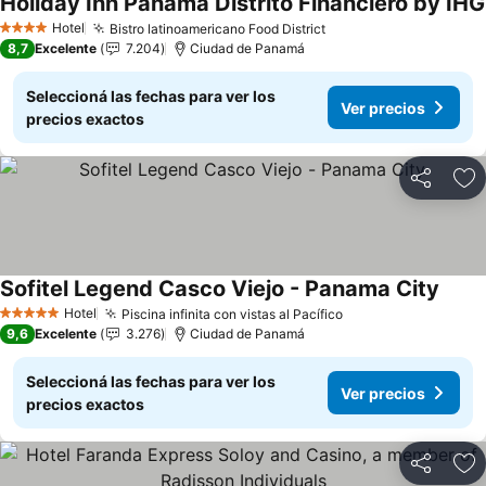
Holiday Inn Panama Distrito Financiero by IHG
Hotel
Bistro latinoamericano Food District
Ver precios
4 Estrellas
8,7
Excelente
7.204
Ciudad de Panamá
Seleccioná las fechas para ver los
Ver precios
precios exactos
Compartir
Añ
Sofitel Legend Casco Viejo - Panama City
Ver p
Hotel
Piscina infinita con vistas al Pacífico
Ver precios
5 Estrellas
9,6
Excelente
3.276
Ciudad de Panamá
Seleccioná las fechas para ver los
Ver precios
precios exactos
Compartir
Añ