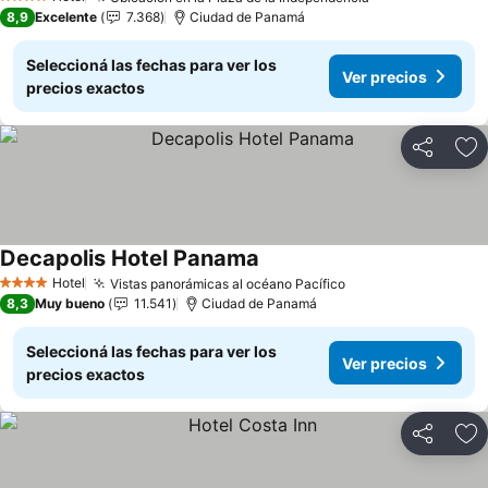
Ver precios
4 Estrellas
8,9
Excelente
7.368
Ciudad de Panamá
Seleccioná las fechas para ver los
Ver precios
precios exactos
Compartir
Añ
Decapolis Hotel Panama
Ver precios
Hotel
Vistas panorámicas al océano Pacífico
Ver precios
4 Estrellas
8,3
Muy bueno
11.541
Ciudad de Panamá
Seleccioná las fechas para ver los
Ver precios
precios exactos
Compartir
Añ