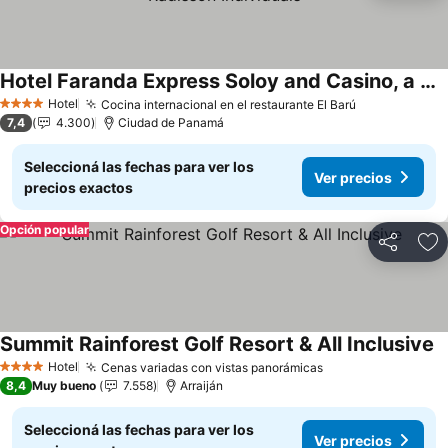
Hotel Faranda Express Soloy and Casino, a member of Radisson Individuals
Ver precios
Hotel
Cocina internacional en el restaurante El Barú
Ver precios
4 Estrellas
7,4
4.300
Ciudad de Panamá
Seleccioná las fechas para ver los
Ver precios
precios exactos
Opción popular
Compartir
Añ
Summit Rainforest Golf Resort & All Inclusive
V
Hotel
Cenas variadas con vistas panorámicas
Ver precios
4 Estrellas
8,4
Muy bueno
7.558
Arraiján
Seleccioná las fechas para ver los
Ver precios