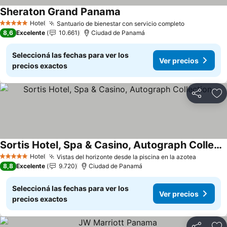
Sheraton Grand Panama
Ver precios
Hotel
Santuario de bienestar con servicio completo
Ver precio
5 Estrellas
8,6
Excelente
10.661
Ciudad de Panamá
Seleccioná las fechas para ver los
Ver precios
precios exactos
Compartir
Añ
Sortis Hotel, Spa & Casino, Autograph Collection
Ver precios
Hotel
Vistas del horizonte desde la piscina en la azotea
Ver pre
5 Estrellas
8,8
Excelente
9.720
Ciudad de Panamá
Seleccioná las fechas para ver los
Ver precios
precios exactos