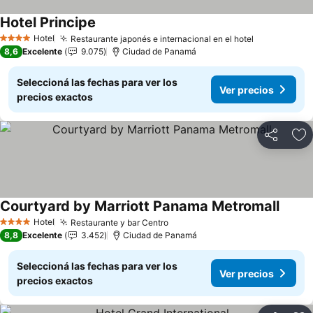
Hotel Principe
Ver precios
Hotel
Restaurante japonés e internacional en el hotel
Ver precios
4 Estrellas
8,6
Excelente
9.075
Ciudad de Panamá
Seleccioná las fechas para ver los
Ver precios
precios exactos
Compartir
Añ
Courtyard by Marriott Panama Metromall
Ver pr
Hotel
Restaurante y bar Centro
Ver precios
4 Estrellas
8,8
Excelente
3.452
Ciudad de Panamá
Seleccioná las fechas para ver los
Ver precios
precios exactos