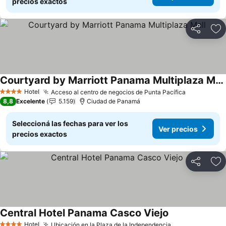
precios exactos
Compartir
Añ
Courtyard by Marriott Panama Multiplaza Mall
Ver precios
Hotel
Acceso al centro de negocios de Punta Pacífica
Ver precio
4 Estrellas
8,8
Excelente
5.159
Ciudad de Panamá
Seleccioná las fechas para ver los
Ver precios
precios exactos
Compartir
Añ
Central Hotel Panama Casco Viejo
Ver precios
Hotel
Ubicación en la Plaza de la Independencia