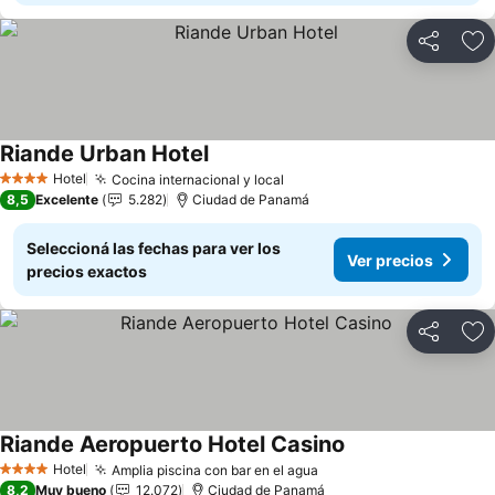
Compartir
Añ
Riande Urban Hotel
Ver precios
Hotel
Cocina internacional y local
Ver precios
4 Estrellas
8,5
Excelente
5.282
Ciudad de Panamá
Seleccioná las fechas para ver los
Ver precios
precios exactos
Compartir
Añ
Riande Aeropuerto Hotel Casino
Ver precios
Hotel
Amplia piscina con bar en el agua
Ver precios
4 Estrellas
8,2
Muy bueno
12.072
Ciudad de Panamá