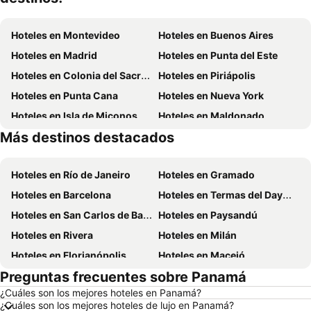
Hoteles en Montevideo
Hoteles en Buenos Aires
Hoteles en Madrid
Hoteles en Punta del Este
Hoteles en Colonia del Sacramento
Hoteles en Piriápolis
Hoteles en Punta Cana
Hoteles en Nueva York
Hoteles en Isla de Miconos
Hoteles en Maldonado
Más destinos destacados
Hoteles en Ibiza
Hoteles en Salto
Hoteles en Río de Janeiro
Hoteles en Gramado
Hoteles en Barcelona
Hoteles en Termas del Dayman
Hoteles en San Carlos de Bariloche
Hoteles en Paysandú
Hoteles en Rivera
Hoteles en Milán
Hoteles en Florianópolis
Hoteles en Maceió
Preguntas frecuentes sobre Panamá
Hoteles en Mendoza Capital
Hoteles en Roma
¿Cuáles son los mejores hoteles en Panamá?
Hoteles en Petrópolis
Hoteles en Punta del Diablo
¿Cuáles son los mejores hoteles de lujo en Panamá?