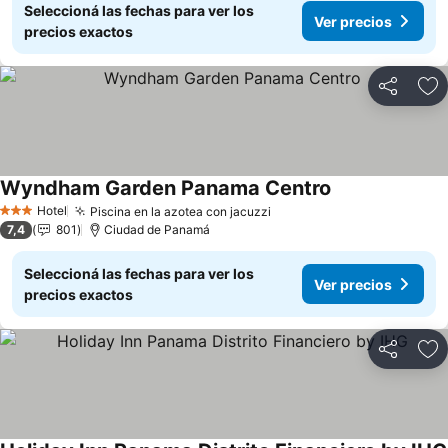
Seleccioná las fechas para ver los
Ver precios
precios exactos
Compartir
Añ
Wyndham Garden Panama Centro
Ver precios
Hotel
Piscina en la azotea con jacuzzi
Ver precios
3 Estrellas
7,4
801
Ciudad de Panamá
Seleccioná las fechas para ver los
Ver precios
precios exactos
Compartir
Añ