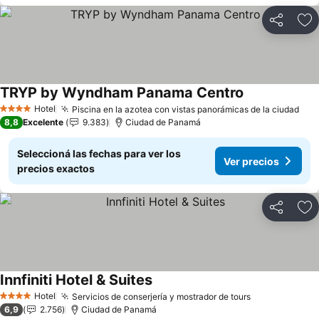
Compartir
Añ
TRYP by Wyndham Panama Centro
Ver precios
Hotel
Piscina en la azotea con vistas panorámicas de la ciudad
Ver
4 Estrellas
8,8
Excelente
9.383
Ciudad de Panamá
Seleccioná las fechas para ver los
Ver precios
precios exactos
Compartir
Añ
Innfiniti Hotel & Suites
Ver precios
Hotel
Servicios de conserjería y mostrador de tours
Ver precios
4 Estrellas
6,9
2.756
Ciudad de Panamá