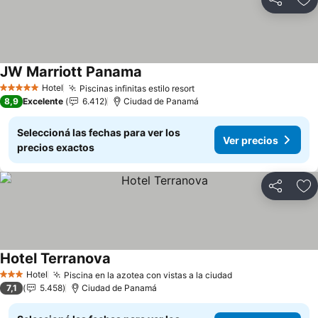
Compartir
Añ
JW Marriott Panama
Ver precios
Hotel
Piscinas infinitas estilo resort
Ver precios
5 Estrellas
8,9
Excelente
6.412
Ciudad de Panamá
Seleccioná las fechas para ver los
Ver precios
precios exactos
Compartir
Añ
Hotel Terranova
Ver precios
Hotel
Piscina en la azotea con vistas a la ciudad
Ver precios
3 Estrellas
7,1
5.458
Ciudad de Panamá