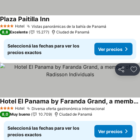
Plaza Paitilla Inn
Ver precios
Hotel
Vistas panorámicas de la bahía de Panamá
Ver precios
4 Estrellas
8,8
Excelente
15.277
Ciudad de Panamá
Seleccioná las fechas para ver los
Ver precios
precios exactos
Compartir
Añ
Hotel El Panama by Faranda Grand, a member of Radisson Individuals
Ver precios
Hotel
Diversa oferta gastronómica internacional
Ver precios
4 Estrellas
8,0
Muy bueno
10.709
Ciudad de Panamá
Seleccioná las fechas para ver los
Ver precios
precios exactos