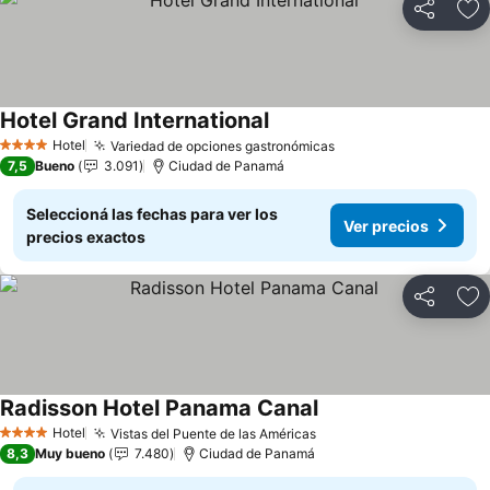
Compartir
Añ
Hotel Grand International
Ver precios
Hotel
Variedad de opciones gastronómicas
Ver precios
4 Estrellas
7,5
Bueno
3.091
Ciudad de Panamá
Seleccioná las fechas para ver los
Ver precios
precios exactos
Compartir
Añ
Radisson Hotel Panama Canal
Ver precios
Hotel
Vistas del Puente de las Américas
Ver precios
4 Estrellas
8,3
Muy bueno
7.480
Ciudad de Panamá