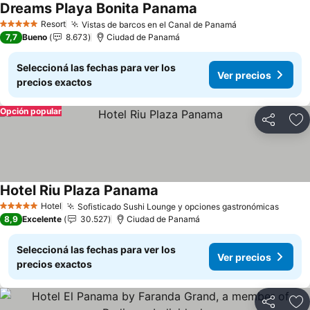
Dreams Playa Bonita Panama
Ver precios
Resort
Vistas de barcos en el Canal de Panamá
Ver precios
5 Estrellas
7,7
Bueno
8.673
Ciudad de Panamá
Seleccioná las fechas para ver los
Ver precios
precios exactos
Opción popular
Compartir
Añ
Hotel Riu Plaza Panama
Ver precios
Hotel
Sofisticado Sushi Lounge y opciones gastronómicas
Ver p
5 Estrellas
8,9
Excelente
30.527
Ciudad de Panamá
Seleccioná las fechas para ver los
Ver precios
precios exactos
Compartir
Añ