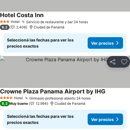
Hotel Costa Inn
Ver precios
Hotel
Servicio de restaurante y bar 24 horas
Ver precios
3 Estrellas
6,2
2.406
Ciudad de Panamá
Seleccioná las fechas para ver los
Ver precios
precios exactos
Compartir
Añ
Crowne Plaza Panama Airport by IHG
Ver precios
Hotel
Gimnasio profesional abierto 24 horas
Ver precios
4 Estrellas
8,3
Muy bueno
12.994
Ciudad de Panamá
Seleccioná las fechas para ver los
Ver precios
precios exactos