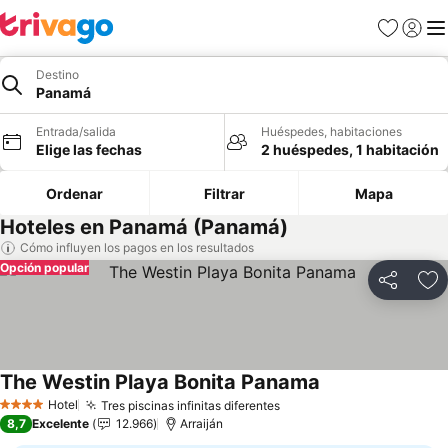
Favoritos
Iniciar 
Me
Destino
Panamá
Entrada/salida
Huéspedes, habitaciones
Elige las fechas
2 huéspedes, 1 habitación
Ordenar
Filtrar
Mapa
Hoteles en Panamá (Panamá)
Cómo influyen los pagos en los resultados
Opción popular
Compartir
Añ
The Westin Playa Bonita Panama
Ver precios
Hotel
Tres piscinas infinitas diferentes
Ver precios
4 Estrellas
8,7
Excelente
12.966
Arraiján