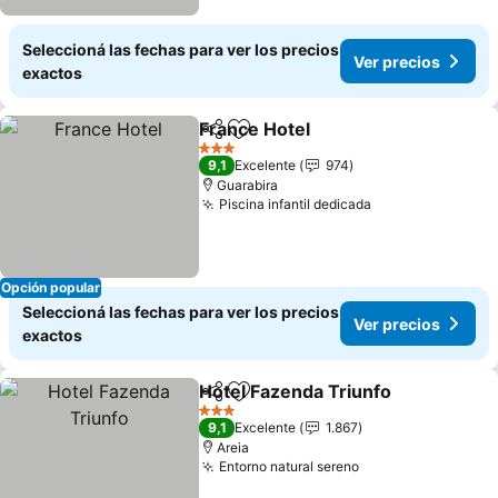
Seleccioná las fechas para ver los precios
Ver precios
exactos
France Hotel
Compartir
Añadir a favoritos
Ver precios
3 Estrellas
9,1
Excelente
974
Guarabira
Piscina infantil dedicada
Ver precios
Opción popular
Seleccioná las fechas para ver los precios
Ver precios
exactos
Hotel Fazenda Triunfo
Compartir
Añadir a favoritos
Ver 
3 Estrellas
9,1
Excelente
1.867
Areia
Entorno natural sereno
Ver precios