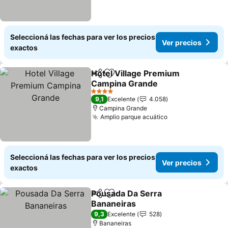
Seleccioná las fechas para ver los precios
Ver precios
exactos
Hotel Village Premium
Compartir
Añadir a favoritos
Campina Grande
Ver precios
4 Estrellas
9,1
Excelente
4.058
Campina Grande
Amplio parque acuático
Ver precios
Seleccioná las fechas para ver los precios
Ver precios
exactos
Pousada Da Serra
Compartir
Añadir a favoritos
Bananeiras
Ver precios
9,3
Excelente
528
Bananeiras