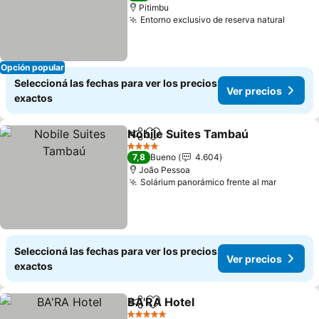
Pitimbu
Entorno exclusivo de reserva natural
Ver pr
Opción popular
Seleccioná las fechas para ver los precios
Ver precios
exactos
Nobile Suites Tambaú
Compartir
Añadir a favoritos
Ver 
4 Estrellas
7,8
Bueno
4.604
João Pessoa
Solárium panorámico frente al mar
Ver pre
Seleccioná las fechas para ver los precios
Ver precios
exactos
BA'RA Hotel
Compartir
Añadir a favoritos
Ver precios