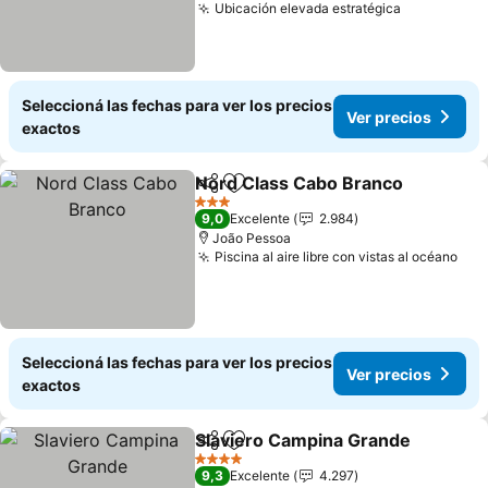
Ubicación elevada estratégica
Ver precio
Seleccioná las fechas para ver los precios
Ver precios
exactos
Nord Class Cabo Branco
Compartir
Añadir a favoritos
V
3 Estrellas
9,0
Excelente
2.984
João Pessoa
Piscina al aire libre con vistas al océano
Ver
Seleccioná las fechas para ver los precios
Ver precios
exactos
Slaviero Campina Grande
Compartir
Añadir a favoritos
4 Estrellas
9,3
Excelente
4.297