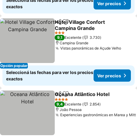
Seleccioná las fechas para ver los precios
Ver precios
exactos
Hotel Village Confort
Compartir
Añadir a favoritos
Campina Grande
Ver precios
3 Estrellas
9,1
Excelente
3.730
Campina Grande
Vistas panorámicas de Açude Velho
Ver pr
Opción popular
Seleccioná las fechas para ver los precios
Ver precios
exactos
Oceana Atlântico Hotel
Compartir
Añadir a favoritos
Ver
4 Estrellas
9,4
Excelente
2.854
João Pessoa
Experiencias gastronómicas en Marea y Mitt