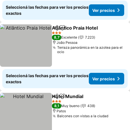
Seleccioná las fechas para ver los precios
Ver precios
exactos
Atlântico Praia Hotel
Compartir
Añadir a favoritos
Ver pr
3 Estrellas
8,7
Excelente
7.223
João Pessoa
Terraza panorámica en la azotea para el
ocio
Seleccioná las fechas para ver los precios
Ver precios
exactos
Hotel Mundial
Compartir
Añadir a favoritos
Ver precios
3 Estrellas
8,1
Muy bueno
438
Patos
Balcones con vistas a la ciudad
Ver preci