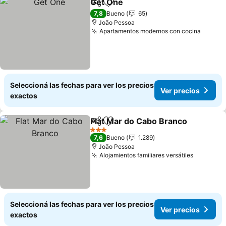
Get One
Compartir
Añadir a favoritos
Ver precios
7,8
Bueno
65
João Pessoa
Apartamentos modernos con cocina
Ver pr
Seleccioná las fechas para ver los precios
Ver precios
exactos
Flat Mar do Cabo Branco
Compartir
Añadir a favoritos
V
3 Estrellas
7,6
Bueno
1.289
João Pessoa
Alojamientos familiares versátiles
Ver prec
Seleccioná las fechas para ver los precios
Ver precios
exactos