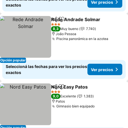
Ver precios
exactos
Rede Andrade Solmar
Compartir
Añadir a favoritos
Ver 
3 Estrellas
8,3
Muy bueno
7.740
João Pessoa
Piscina panorámica en la azotea
Ver prec
Opción popular
Seleccioná las fechas para ver los precios
Ver precios
exactos
Nord Easy Patos
Compartir
Añadir a favoritos
Ver preci
3 Estrellas
9,0
Excelente
1.383
Patos
Gimnasio bien equipado
Ver precios
Opción popular