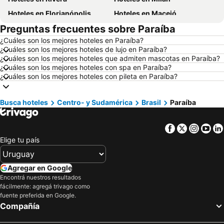
Hoteles en Florianópolis
Hoteles en Maceió
Preguntas frecuentes sobre Paraíba
Hoteles en Mendoza Capital
Hoteles en Roma
¿Cuáles son los mejores hoteles en Paraíba?
Hoteles en Petrópolis
Hoteles en Punta del Diablo
¿Cuáles son los mejores hoteles de lujo en Paraíba?
Hoteles en Miami Beach
Hoteles en Canela
¿Cuáles son los mejores hoteles que admiten mascotas en Paraíba?
¿Cuáles son los mejores hoteles con spa en Paraíba?
Hoteles en Chuy
Hoteles en Berlín
¿Cuáles son los mejores hoteles con pileta en Paraíba?
Hoteles en Ibiza
Hoteles en Salto
Hoteles en Brasil
Hoteles en Florida
Busca hoteles
Centro- y Sudamérica
Brasil
Paraíba
Hoteles en Aruba
Hoteles en Canelones
Facebook
Twitter
Insta
Yo
Hoteles en Argentina
Hoteles en Mallorca
Elige tu país
Hoteles en Asunción
Hoteles en Artigas
Hoteles en Departamento de Colonia
Hoteles en Rocha
Agregar en Google
Hoteles en Algarve
Hoteles en Mendoza Provincia
Encontrá nuestros resultados
fácilmente: agregá trivago como
Hoteles en Isla Samana
Hoteles en Bahamas
fuente preferida en Google.
Hoteles en Costa Rica
Hoteles en República Dominicana
Compañía