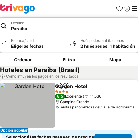
Favoritos
Iniciar 
Me
Destino
Paraíba
Entrada/salida
Huéspedes, habitaciones
Elige las fechas
2 huéspedes, 1 habitación
Ordenar
Filtrar
Mapa
Hoteles en Paraíba (Brasil)
Cómo influyen los pagos en los resultados
Garden Hotel
Compartir
Añadir a favoritos
Ver precios
4 Estrellas
8,5
Excelente
11.536
Campina Grande
Vistas panorámicas del valle de Borborema
V
Opción popular
Seleccioná las fechas para ver los precios