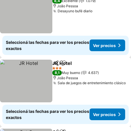
8,4
Excelente
1.079
João Pessoa
Desayuno bufé diario
Ver precios
Seleccioná las fechas para ver los precios
Ver precios
exactos
JR Hotel
Compartir
Añadir a favoritos
Ver precios
3 Estrellas
8,1
Muy bueno
4.637
João Pessoa
Sala de juegos de entretenimiento clásico
Ve
Seleccioná las fechas para ver los precios
Ver precios
exactos