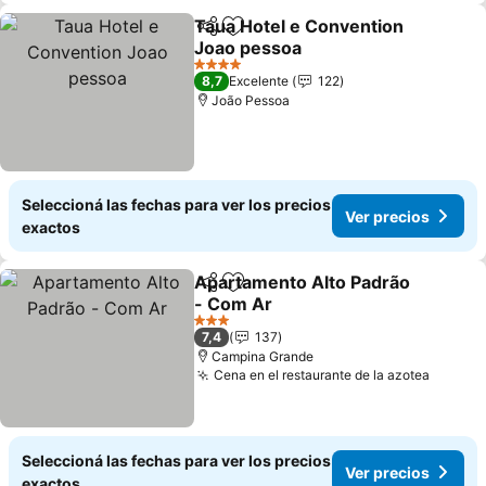
Taua Hotel e Convention
Compartir
Añadir a favoritos
Joao pessoa
Ver precios
4 Estrellas
8,7
Excelente
122
João Pessoa
Seleccioná las fechas para ver los precios
Ver precios
exactos
Apartamento Alto Padrão
Compartir
Añadir a favoritos
- Com Ar
Ver precios
3 Estrellas
7,4
137
Campina Grande
Cena en el restaurante de la azotea
Ver pr
Seleccioná las fechas para ver los precios
Ver precios
exactos