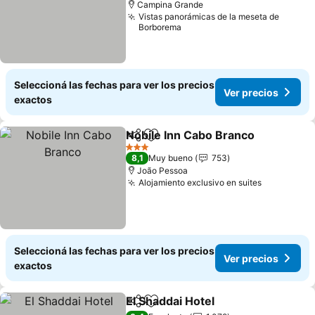
Campina Grande
Vistas panorámicas de la meseta de
Borborema
Seleccioná las fechas para ver los precios
Ver precios
exactos
Nobile Inn Cabo Branco
Compartir
Añadir a favoritos
Ve
3 Estrellas
8,1
Muy bueno
753
João Pessoa
Alojamiento exclusivo en suites
Ver preci
Seleccioná las fechas para ver los precios
Ver precios
exactos
El Shaddai Hotel
Compartir
Añadir a favoritos
Ver precio