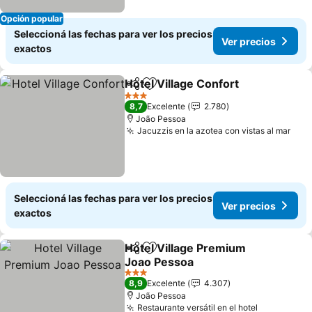
Opción popular
Seleccioná las fechas para ver los precios
Ver precios
exactos
Hotel Village Confort
Compartir
Añadir a favoritos
Ver p
3 Estrellas
8,7
Excelente
2.780
João Pessoa
Jacuzzis en la azotea con vistas al mar
Ver 
Seleccioná las fechas para ver los precios
Ver precios
exactos
Hotel Village Premium
Compartir
Añadir a favoritos
Joao Pessoa
Ver precios
3 Estrellas
8,9
Excelente
4.307
João Pessoa
Restaurante versátil en el hotel
Ver precio