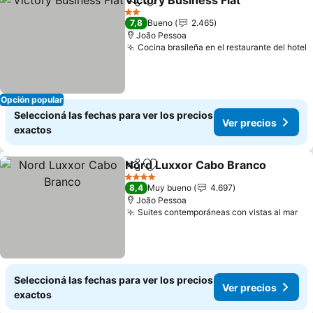
Victory Business Flat
Compartir
Añadir a favoritos
Ver p
2 Estrellas
7,8
Bueno
2.465
João Pessoa
Cocina brasileña en el restaurante del hotel
V
Opción popular
Seleccioná las fechas para ver los precios
Ver precios
exactos
Nord Luxxor Cabo Branco
Compartir
Añadir a favoritos
4 Estrellas
8,4
Muy bueno
4.697
João Pessoa
Suites contemporáneas con vistas al mar
Ve
Seleccioná las fechas para ver los precios
Ver precios
exactos