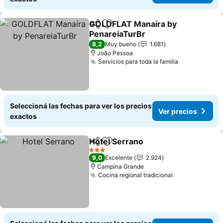
GOLDFLAT Manaíra by
Compartir
Añadir a favoritos
PenareiaTurBr
Ver precios
8,2
Muy bueno
1.681
João Pessoa
Servicios para toda la familia
Ver precios
Seleccioná las fechas para ver los precios
Ver precios
exactos
Hotel Serrano
Compartir
Añadir a favoritos
Ver precios
3 Estrellas
9,0
Excelente
2.924
Campina Grande
Cocina regional tradicional
Ver precios