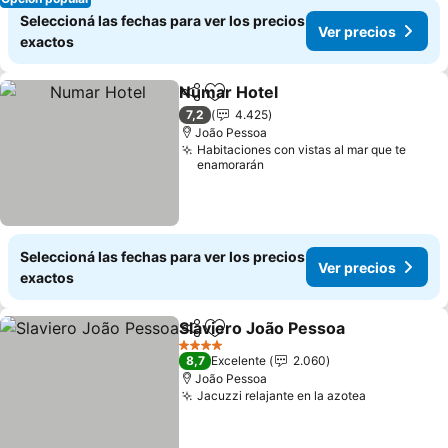
Seleccioná las fechas para ver los precios
Ver precios
exactos
Numar Hotel
Compartir
Añadir a favoritos
Ver precios
7,2
4.425
João Pessoa
Habitaciones con vistas al mar que te
enamorarán
Seleccioná las fechas para ver los precios
Ver precios
exactos
Slaviero João Pessoa
Compartir
Añadir a favoritos
Ver p
4 Estrellas
8,7
Excelente
2.060
João Pessoa
Jacuzzi relajante en la azotea
Ver precio