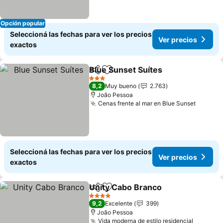
Opción popular
Seleccioná las fechas para ver los precios
Ver precios
exactos
Blue Sunset Suítes
Compartir
Añadir a favoritos
Ver pre
3 Estrellas
8,2
Muy bueno
2.763
João Pessoa
Cenas frente al mar en Blue Sunset
Ver pre
Seleccioná las fechas para ver los precios
Ver precios
exactos
Unity Cabo Branco
Compartir
Añadir a favoritos
Ver pre
4 Estrellas
9,2
Excelente
399
João Pessoa
Vida moderna de estilo residencial
Ver pre