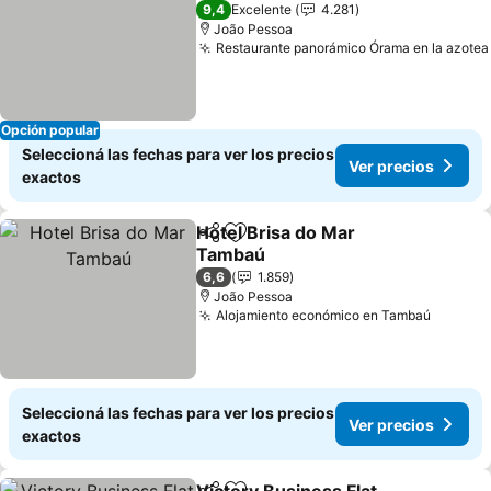
5 Estrellas
9,4
Excelente
4.281
João Pessoa
Restaurante panorámico Órama en la azotea
Opción popular
Seleccioná las fechas para ver los precios
Ver precios
exactos
Hotel Brisa do Mar
Compartir
Añadir a favoritos
Tambaú
Ver precios
6,6
1.859
João Pessoa
Alojamiento económico en Tambaú
Ver pre
Seleccioná las fechas para ver los precios
Ver precios
exactos