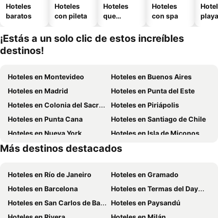
Hoteles
Hoteles
Hoteles
Hoteles
Hotel
baratos
con pileta
que
con spa
play
aceptan
mascotas
¡Estás a un solo clic de estos increíbles
destinos!
Hoteles en Montevideo
Hoteles en Buenos Aires
Hoteles en Madrid
Hoteles en Punta del Este
Hoteles en Colonia del Sacramento
Hoteles en Piriápolis
Hoteles en Punta Cana
Hoteles en Santiago de Chile
Hoteles en Nueva York
Hoteles en Isla de Miconos
Más destinos destacados
Hoteles en Maldonado
Hoteles en Uruguay
Hoteles en Río de Janeiro
Hoteles en Gramado
Hoteles en Barcelona
Hoteles en Termas del Dayman
Hoteles en San Carlos de Bariloche
Hoteles en Paysandú
Hoteles en Rivera
Hoteles en Milán