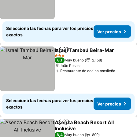
Seleccioná las fechas para ver los precios
Ver precios
exactos
Israel Tambaú Beira-Mar
Compartir
Añadir a favoritos
V
3 Estrellas
8,1
Muy bueno
2.158
João Pessoa
Restaurante de cocina brasileña
Ver preci
Seleccioná las fechas para ver los precios
Ver precios
exactos
Asenza Beach Resort All
Compartir
Añadir a favoritos
Inclusive
Ver precios
8,4
Muy bueno
899