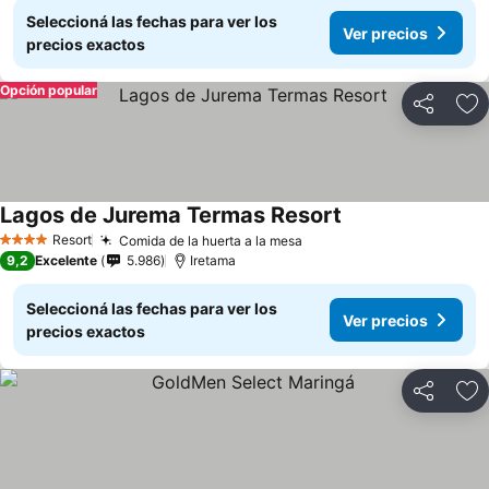
Seleccioná las fechas para ver los
Ver precios
precios exactos
Opción popular
Compartir
Añ
Lagos de Jurema Termas Resort
Resort
Comida de la huerta a la mesa
4 Estrellas
9,2
Excelente
5.986
Iretama
Seleccioná las fechas para ver los
Ver precios
precios exactos
Compartir
Añ