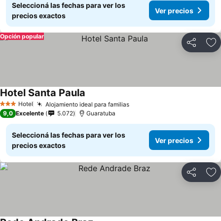
Seleccioná las fechas para ver los
Ver precios
precios exactos
Opción popular
Compartir
Añ
Hotel Santa Paula
Hotel
Alojamiento ideal para familias
3 Estrellas
9,0
Excelente
5.072
Guaratuba
Seleccioná las fechas para ver los
Ver precios
precios exactos
Compartir
Añ