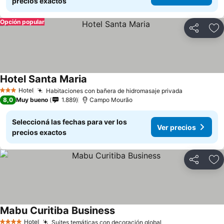
precios exactos
Opción popular
Compartir
Añ
Hotel Santa Maria
Hotel
Habitaciones con bañera de hidromasaje privada
3 Estrellas
8,0
Muy bueno
1.889
Campo Mourão
Seleccioná las fechas para ver los
Ver precios
precios exactos
Compartir
Añ
Mabu Curitiba Business
Hotel
Suites temáticas con decoración global