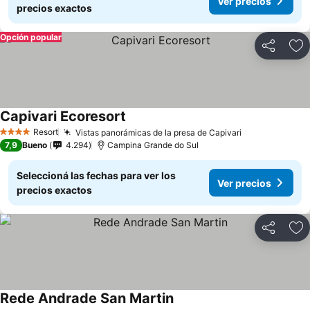
Ver precios
precios exactos
Opción popular
Compartir
Añ
Capivari Ecoresort
Resort
Vistas panorámicas de la presa de Capivari
4 Estrellas
7,9
Bueno
4.294
Campina Grande do Sul
Seleccioná las fechas para ver los
Ver precios
precios exactos
Compartir
Añ
Rede Andrade San Martin