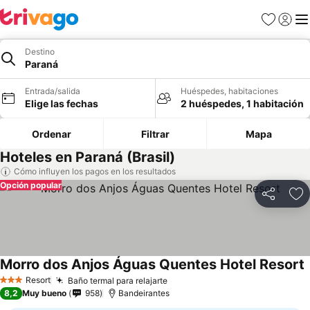
Favoritos
Iniciar 
Me
Destino
Paraná
Entrada/salida
Huéspedes, habitaciones
Elige las fechas
2 huéspedes, 1 habitación
Ordenar
Filtrar
Mapa
Hoteles en Paraná (Brasil)
Cómo influyen los pagos en los resultados
Opción popular
Compartir
Añ
Morro dos Anjos Águas Quentes Hotel Resort
Resort
Baño termal para relajarte
3 Estrellas
8,2
Muy bueno
958
Bandeirantes