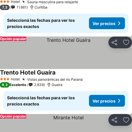
Hotel
Sauna masculina para relajarte
3 Estrellas
7,3
11.661
Curitiba
Seleccioná las fechas para ver los
Ver precios
precios exactos
Opción popular
Compartir
Añ
Trento Hotel Guaíra
Hotel
Vistas panorámicas del río Paraná
3 Estrellas
9,3
Excelente
2.839
Guaíra
Seleccioná las fechas para ver los
Ver precios
precios exactos
Opción popular
Compartir
Añ