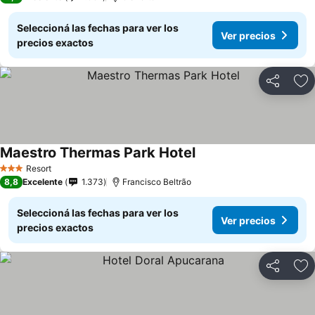
Seleccioná las fechas para ver los
Ver precios
precios exactos
Compartir
Añ
Maestro Thermas Park Hotel
Resort
3 Estrellas
8,8
Excelente
1.373
Francisco Beltrão
Seleccioná las fechas para ver los
Ver precios
precios exactos
Compartir
Añ