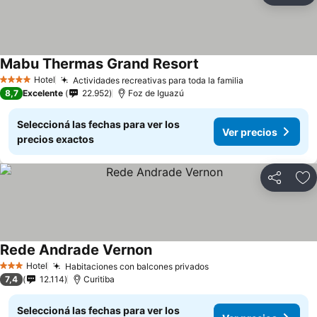
Mabu Thermas Grand Resort
Hotel
Actividades recreativas para toda la familia
4 Estrellas
8,7
Excelente
22.952
Foz de Iguazú
Seleccioná las fechas para ver los
Ver precios
precios exactos
Compartir
Añ
Rede Andrade Vernon
Hotel
Habitaciones con balcones privados
3 Estrellas
7,4
12.114
Curitiba
Seleccioná las fechas para ver los