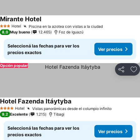
Mirante Hotel
Hotel
Piscina en la azotea con vistas a la ciudad
3 Estrellas
8,0
Muy bueno
12.465
Foz de Iguazú
Seleccioná las fechas para ver los
Ver precios
precios exactos
Opción popular
Compartir
Añ
Hotel Fazenda Itáytyba
Hotel
Vistas panorámicas desde el columpio infinito
4 Estrellas
9,2
Excelente
1.215
Tibagi
Seleccioná las fechas para ver los
Ver precios
precios exactos