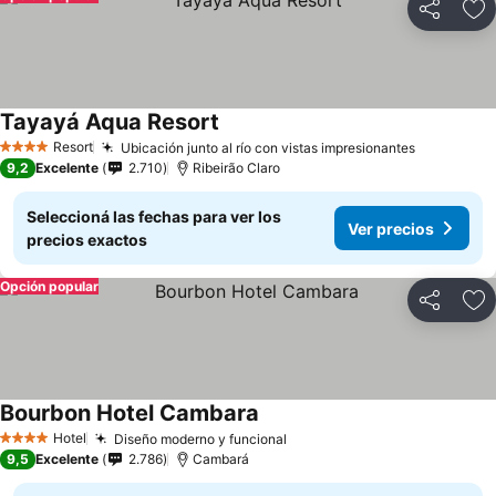
Compartir
Añ
Tayayá Aqua Resort
Resort
Ubicación junto al río con vistas impresionantes
4 Estrellas
9,2
Excelente
2.710
Ribeirão Claro
Seleccioná las fechas para ver los
Ver precios
precios exactos
Opción popular
Compartir
Añ
Bourbon Hotel Cambara
Hotel
Diseño moderno y funcional
4 Estrellas
9,5
Excelente
2.786
Cambará