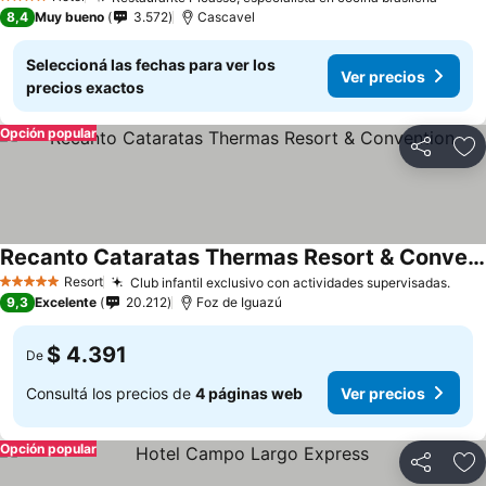
4 Estrellas
8,4
Muy bueno
3.572
Cascavel
Seleccioná las fechas para ver los
Ver precios
precios exactos
Opción popular
Compartir
Añ
Recanto Cataratas Thermas Resort & Convention
Resort
Club infantil exclusivo con actividades supervisadas.
5 Estrellas
9,3
Excelente
20.212
Foz de Iguazú
$ 4.391
De
Consultá los precios de
4 páginas web
Ver precios
Opción popular
Compartir
Añ