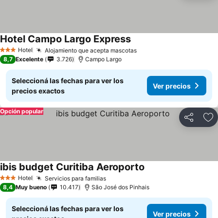
Hotel Campo Largo Express
Hotel
Alojamiento que acepta mascotas
3 Estrellas
8,7
Excelente
3.726
Campo Largo
Seleccioná las fechas para ver los
Ver precios
precios exactos
Opción popular
Compartir
Añ
ibis budget Curitiba Aeroporto
Hotel
Servicios para familias
3 Estrellas
8,4
Muy bueno
10.417
São José dos Pinhais
Seleccioná las fechas para ver los
Ver precios