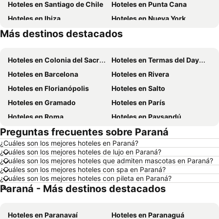
Hoteles en Santiago de Chile
Hoteles en Punta Cana
Hoteles en Ibiza
Hoteles en Nueva York
Más destinos destacados
Hoteles en Isla de Miconos
Hoteles en Brasil
Hoteles en Colonia del Sacramento
Hoteles en Termas del Dayman
Hoteles en Barcelona
Hoteles en Rivera
Hoteles en Florianópolis
Hoteles en Salto
Hoteles en Gramado
Hoteles en París
Hoteles en Roma
Hoteles en Paysandú
Preguntas frecuentes sobre Paraná
Hoteles en San Carlos de Bariloche
Hoteles en Chuy
¿Cuáles son los mejores hoteles en Paraná?
Hoteles en Maceió
Hoteles en Conil de la Frontera
¿Cuáles son los mejores hoteles de lujo en Paraná?
Hoteles en Ámsterdam
Hoteles en Foz de Iguazú
¿Cuáles son los mejores hoteles que admiten mascotas en Paraná?
¿Cuáles son los mejores hoteles con spa en Paraná?
Hoteles en Maragogi
Hoteles en Punta del Diablo
¿Cuáles son los mejores hoteles con pileta en Paraná?
Paraná - Más destinos destacados
Hoteles en Aruba
Hoteles en Maldonado
Hoteles en Uruguay
Hoteles en Departamento de Colonia
Hoteles en Paranavaí
Hoteles en Paranaguá
Hoteles en Argentina
Hoteles en Mallorca