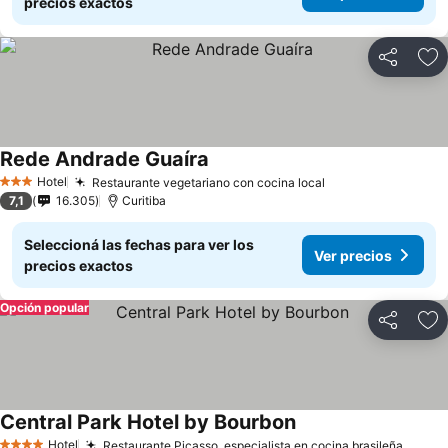
precios exactos
Compartir
Añ
Rede Andrade Guaíra
Hotel
Restaurante vegetariano con cocina local
3 Estrellas
7,1
16.305
Curitiba
Seleccioná las fechas para ver los
Ver precios
precios exactos
Opción popular
Compartir
Añ
Central Park Hotel by Bourbon
Hotel
Restaurante Picasso, especialista en cocina brasileña