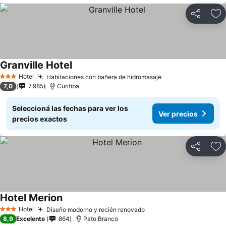
Compartir
Añ
Granville Hotel
Hotel
Habitaciones con bañera de hidromasaje
3 Estrellas
7,0
7.985
Curitiba
Seleccioná las fechas para ver los
Ver precios
precios exactos
Compartir
Añ
Hotel Merion
Hotel
Diseño moderno y recién renovado
3 Estrellas
8,9
Excelente
864
Pato Branco