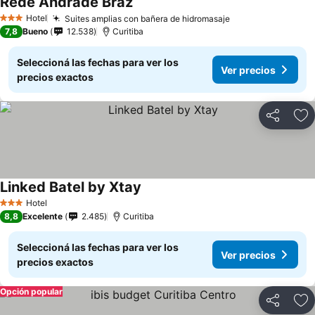
Rede Andrade Braz
Hotel
Suites amplias con bañera de hidromasaje
3 Estrellas
7,8
Bueno
12.538
Curitiba
Seleccioná las fechas para ver los
Ver precios
precios exactos
Compartir
Añ
Linked Batel by Xtay
Hotel
3 Estrellas
8,8
Excelente
2.485
Curitiba
Seleccioná las fechas para ver los
Ver precios
precios exactos
Opción popular
Compartir
Añ