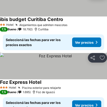
ibis budget Curitiba Centro
Hotel
Alojamientos que admiten mascotas
2 Estrellas
7,5
Bueno
18.792
Curitiba
Seleccioná las fechas para ver los
Ver precios
precios exactos
Compartir
Añ
Foz Express Hotel
Hotel
Piscina exterior para relajarte
3 Estrellas
7,5
Bueno
1.695
Foz de Iguazú
Seleccioná las fechas para ver los
Ver precios