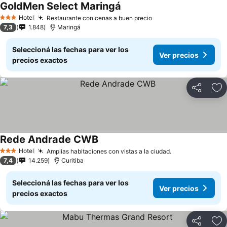
GoldMen Select Maringá
Hotel
Restaurante con cenas a buen precio
3 Estrellas
7,3
1.848
Maringá
Seleccioná las fechas para ver los
Ver precios
precios exactos
Compartir
Añ
Rede Andrade CWB
Hotel
Amplias habitaciones con vistas a la ciudad.
3 Estrellas
7,4
14.259
Curitiba
Seleccioná las fechas para ver los
Ver precios
precios exactos
Compartir
Añ