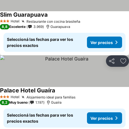
Slim Guarapuava
Hotel
Restaurante con cocina brasileña
3 Estrellas
8,8
Excelente
3.969
Guarapuava
Seleccioná las fechas para ver los
Ver precios
precios exactos
Compartir
Añ
Palace Hotel Guaíra
Hotel
Alojamiento ideal para familias
3 Estrellas
8,2
Muy bueno
1.197
Guaíra
Seleccioná las fechas para ver los
Ver precios
precios exactos