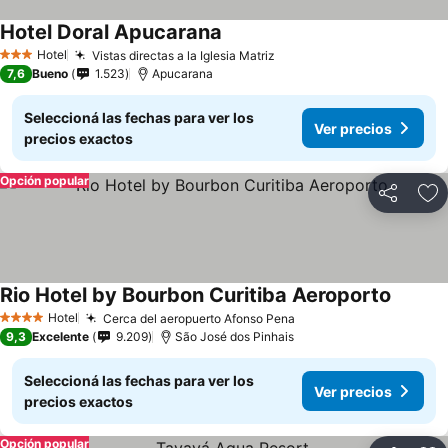
Hotel Doral Apucarana
Hotel
Vistas directas a la Iglesia Matriz
3 Estrellas
7,6
Bueno
1.523
Apucarana
Seleccioná las fechas para ver los
Ver precios
precios exactos
Opción popular
Compartir
Añ
Rio Hotel by Bourbon Curitiba Aeroporto
Hotel
Cerca del aeropuerto Afonso Pena
4 Estrellas
9,3
Excelente
9.209
São José dos Pinhais
Seleccioná las fechas para ver los
Ver precios
precios exactos
Opción popular