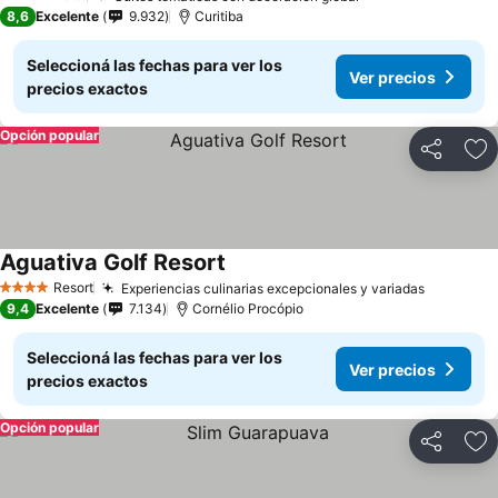
4 Estrellas
8,6
Excelente
9.932
Curitiba
Seleccioná las fechas para ver los
Ver precios
precios exactos
Opción popular
Compartir
Añ
Aguativa Golf Resort
Resort
Experiencias culinarias excepcionales y variadas
4 Estrellas
9,4
Excelente
7.134
Cornélio Procópio
Seleccioná las fechas para ver los
Ver precios
precios exactos
Opción popular
Compartir
Añ