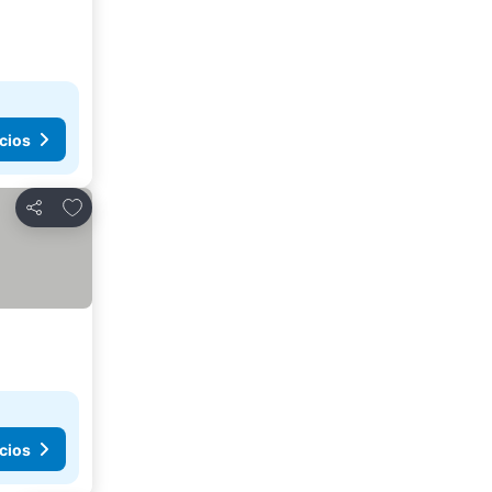
cios
Añadir a favoritos
Compartir
cios