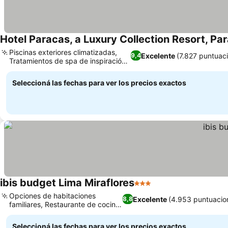
Hotel Paracas, a Luxury Collection Resort, Pa
Piscinas exteriores climatizadas,
Excelente
(7.827 puntuac
9,4
Tratamientos de spa de inspiración
nativa
Seleccioná las fechas para ver los precios exactos
ibis budget Lima Miraflores
3 Estrellas
Opciones de habitaciones
Excelente
(4.953 puntuacio
8,8
familiares, Restaurante de cocina
peruana
Seleccioná las fechas para ver los precios exactos