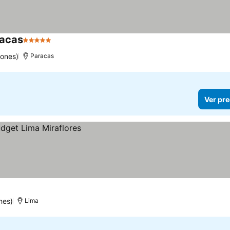
racas
5 Estrellas
iones)
Paracas
Ver pre
nes)
Lima