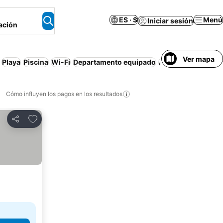
ES · $
Menú
Iniciar sesión
ación
Ver mapa
Playa
Piscina
Wi-Fi
Departamento equipado
Aire acondicionad
Cómo influyen los pagos en los resultados
Añadir a favoritos
Compartir