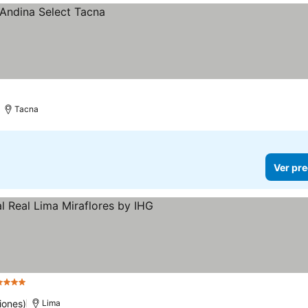
Tacna
Ver pre
Estrellas
iones)
Lima