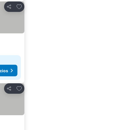
Añadir a favoritos
Compartir
cios
Añadir a favoritos
Compartir