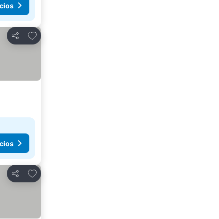
cios
Añadir a favoritos
Compartir
cios
Añadir a favoritos
Compartir