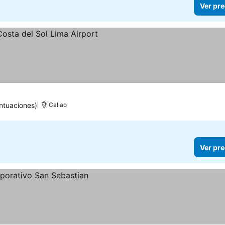
Ver pre
ntuaciones)
Callao
Ver pre