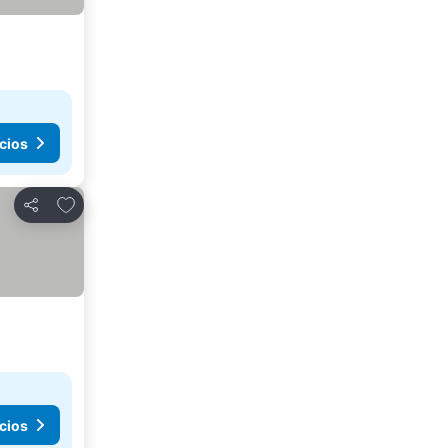
cios
Añadir a favoritos
Compartir
cios