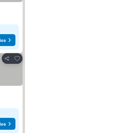
ios
Añadir a favoritos
Compartir
ios