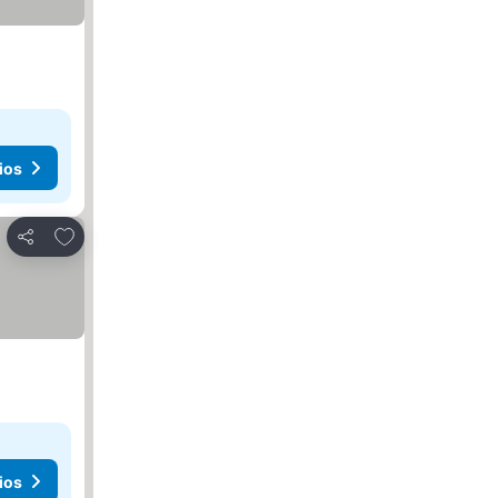
ios
Añadir a favoritos
Compartir
ios