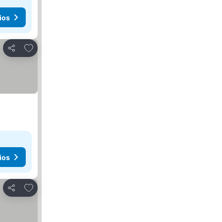
ios
Añadir a favoritos
Compartir
ios
Añadir a favoritos
Compartir