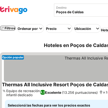
Destino
Filtros
Ordenar por
Precio
Ubicación
Hot
Hoteles en Poços de Caldas
Opción popular
Thermas All Inclusive Resort Poços de Calda
Equipo de recreación
Excelente
(13.256 puntuaciones)
9,2
a 3
infantil dedicado
Seleccioná las fechas para ver los precios exactos