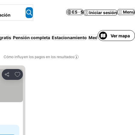
ES · $
Menú
Iniciar sesión
ación
Ver mapa
ratis
Pensión completa
Estacionamiento
Media pensión
Piscin
Cómo influyen los pagos en los resultados
Añadir a favoritos
Compartir