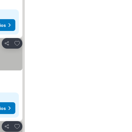
ios
Añadir a favoritos
Compartir
ios
Añadir a favoritos
Compartir