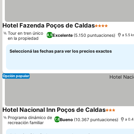
Hotel Fazenda Poços de Caldas
4 Estrellas
Tour en tren único
Excelente
(5.150 puntuaciones)
8,5
a 5.5 k
en la propiedad
Seleccioná las fechas para ver los precios exactos
Opción popular
Hotel Nacional Inn Poços de Caldas
3 Estrellas
Programa dinámico de
Bueno
(10.367 puntuaciones)
7,8
a 0.4
recreación familiar