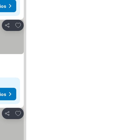
ios
Añadir a favoritos
Compartir
ios
Añadir a favoritos
Compartir