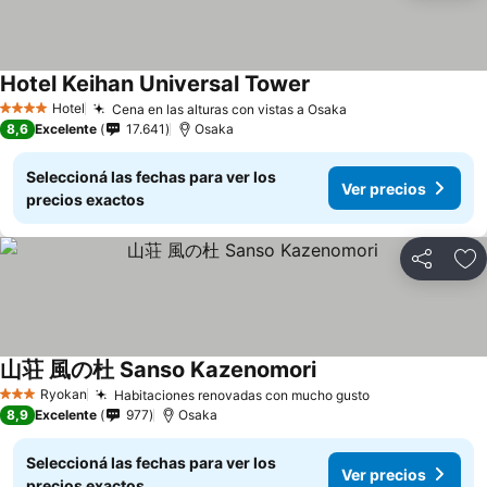
Hotel Keihan Universal Tower
Hotel
Cena en las alturas con vistas a Osaka
4 Estrellas
8,6
Excelente
17.641
Osaka
Seleccioná las fechas para ver los
Ver precios
precios exactos
Compartir
Añ
山荘 風の杜 Sanso Kazenomori
Ryokan
Habitaciones renovadas con mucho gusto
3 Estrellas
8,9
Excelente
977
Osaka
Seleccioná las fechas para ver los
Ver precios
precios exactos