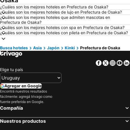
Osaka
Hoteles en Maceió
Hoteles en Conil de la Frontera
¿Cuáles son los mejores hoteles en Prefectura de Osaka?
Hoteles en Ámsterdam
Hoteles en Foz de Iguazú
¿Cuáles son los mejores hoteles de lujo en Prefectura de Osaka?
¿Cuáles son los mejores hoteles que admiten mascotas en
Hoteles en Maragogi
Hoteles en Punta del Diablo
Prefectura de Osaka?
Hoteles en Brasil
Hoteles en Maldonado
¿Cuáles son los mejores hoteles con spa en Prefectura de Osaka?
¿Cuáles son los mejores hoteles con pileta en Prefectura de Osaka?
Hoteles en Uruguay
Hoteles en Departamento de Colonia
Hoteles en Argentina
Hoteles en Mallorca
Busca hoteles
Asia
Japón
Kinki
Prefectura de Osaka
Hoteles en Rocha
Hoteles en España
Hoteles en Asturias
Hoteles en Asunción
Facebook
Twitter
Insta
Yo
Hoteles en Salto
Hoteles en Isla Samana
Elige tu país
Hoteles en Bahamas
Hoteles en República Dominicana
Hoteles en Colombia
Hoteles en Corea del Sur
Agregar en Google
Encontrá nuestros resultados
Hoteles en Lanzarote
Hoteles en Alaska
fácilmente: agregá trivago como
Hoteles en Curazao
fuente preferida en Google.
Compañía
Nuestros productos