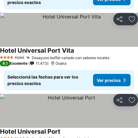
precios exactos
Compartir
Añ
Hotel Universal Port Vita
Hotel
Desayuno buffet variado con sabores locales
4 Estrellas
9,1
Excelente
11.473
Osaka
Seleccioná las fechas para ver los
Ver precios
precios exactos
Compartir
Añ
Hotel Universal Port