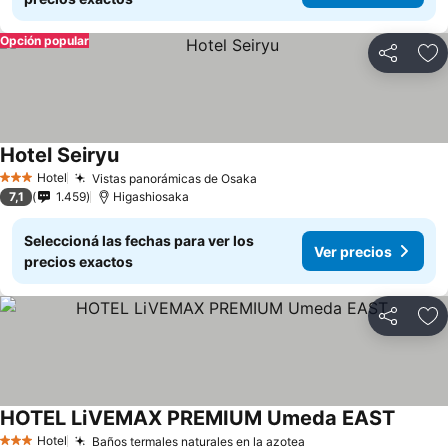
Opción popular
Compartir
Añ
Hotel Seiryu
Hotel
Vistas panorámicas de Osaka
3 Estrellas
7,1
1.459
Higashiosaka
Seleccioná las fechas para ver los
Ver precios
precios exactos
Compartir
Añ
HOTEL LiVEMAX PREMIUM Umeda EAST
Hotel
Baños termales naturales en la azotea
3 Estrellas