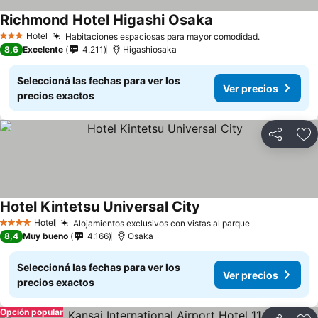
Richmond Hotel Higashi Osaka
Hotel
Habitaciones espaciosas para mayor comodidad.
3 Estrellas
8,6
Excelente
4.211
Higashiosaka
Seleccioná las fechas para ver los
Ver precios
precios exactos
Compartir
Añ
Hotel Kintetsu Universal City
Hotel
Alojamientos exclusivos con vistas al parque
4 Estrellas
8,4
Muy bueno
4.166
Osaka
Seleccioná las fechas para ver los
Ver precios
precios exactos
Opción popular