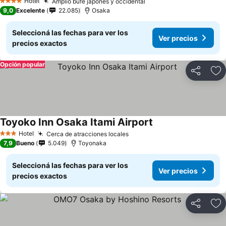
Hotel
Amplio bufé japonés y occidental
4 Estrellas
9,0
Excelente
22.085
Osaka
Seleccioná las fechas para ver los
Ver precios
precios exactos
Opción popular
Compartir
Añ
Toyoko Inn Osaka Itami Airport
Hotel
Cerca de atracciones locales
3 Estrellas
7,9
Bueno
5.049
Toyonaka
Seleccioná las fechas para ver los
Ver precios
precios exactos
Compartir
Añ