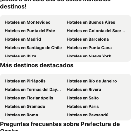
destinos!
Hoteles en Montevideo
Hoteles en Buenos Aires
Hoteles en Punta del Este
Hoteles en Colonia del Sacramento
Hoteles en Madrid
Hoteles en Barcelona
Hoteles en Santiago de Chile
Hoteles en Punta Cana
Hoteles en Ibiza
Hoteles en Nueva York
Más destinos destacados
Hoteles en Isla de Miconos
Hoteles en Aruba
Hoteles en Piriápolis
Hoteles en Río de Janeiro
Hoteles en Termas del Dayman
Hoteles en Rivera
Hoteles en Florianópolis
Hoteles en Salto
Hoteles en Gramado
Hoteles en París
Hoteles en Roma
Hoteles en Paysandú
Preguntas frecuentes sobre Prefectura de
Hoteles en San Carlos de Bariloche
Hoteles en Chuy