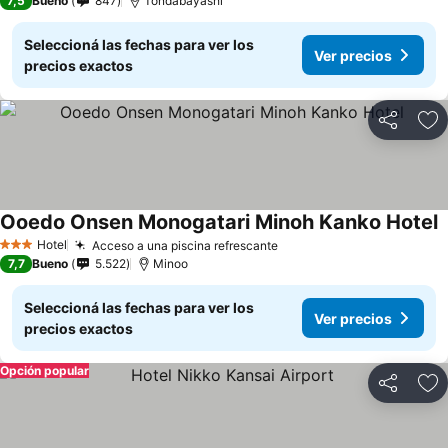
7,5
Bueno
847
Tondabayashi
Seleccioná las fechas para ver los
Ver precios
precios exactos
Compartir
Añ
Ooedo Onsen Monogatari Minoh Kanko Hotel
Hotel
Acceso a una piscina refrescante
3 Estrellas
7,7
Bueno
5.522
Minoo
Seleccioná las fechas para ver los
Ver precios
precios exactos
Opción popular
Compartir
Añ