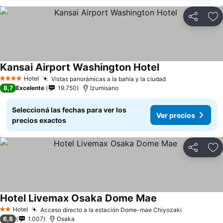
Compartir
Añ
Kansai Airport Washington Hotel
Hotel
Vistas panorámicas a la bahía y la ciudad
4 Estrellas
8,7
Excelente
19.750
Izumisano
Seleccioná las fechas para ver los
Ver precios
precios exactos
Compartir
Añ
Hotel Livemax Osaka Dome Mae
Hotel
Acceso directo a la estación Dome-mae Chiyozaki
2 Estrellas
6,8
1.007
Osaka