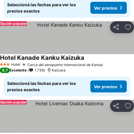
Seleccioná las fechas para ver los
Ver precios
precios exactos
Opción popular
Compartir
Añ
Hotel Kanade Kanku Kaizuka
Hotel
Cerca del aeropuerto internacional de Kansai
3 Estrellas
8,7
Excelente
1.736
Kaizuka
Seleccioná las fechas para ver los
Ver precios
precios exactos
Opción popular
Compartir
Añ