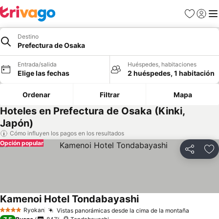
Favoritos
Iniciar 
Me
Destino
Prefectura de Osaka
Entrada/salida
Huéspedes, habitaciones
Elige las fechas
2 huéspedes, 1 habitación
Ordenar
Filtrar
Mapa
Hoteles en Prefectura de Osaka (Kinki,
Japón)
Cómo influyen los pagos en los resultados
Opción popular
Compartir
Añ
Kamenoi Hotel Tondabayashi
Ryokan
Vistas panorámicas desde la cima de la montaña
4 Estrellas