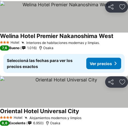
Compartir
Añ
Welina Hotel Premier Nakanoshima West
Hotel
Interiores de habitaciones modernas y limpias.
3 Estrellas
7,6
Bueno
1.016
Osaka
Seleccioná las fechas para ver los
Ver precios
precios exactos
Compartir
Añ
Oriental Hotel Universal City
Hotel
Alojamientos modernos y limpios
4 Estrellas
8,6
Excelente
6.950
Osaka