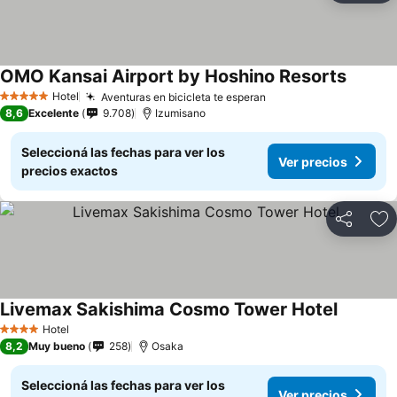
OMO Kansai Airport by Hoshino Resorts
Hotel
Aventuras en bicicleta te esperan
5 Estrellas
8,6
Excelente
9.708
Izumisano
Seleccioná las fechas para ver los
Ver precios
precios exactos
Compartir
Añ
Livemax Sakishima Cosmo Tower Hotel
Hotel
4 Estrellas
8,2
Muy bueno
258
Osaka
Seleccioná las fechas para ver los
Ver precios