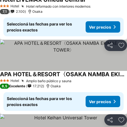
Hotel
Hotel reformado con interiores modernos
3 Estrellas
7,1
2.100
Osaka
Seleccioná las fechas para ver los
Ver precios
precios exactos
Compartir
Añ
APA HOTEL＆RESORT〈OSAKA NAMBA EKIMAE TOWER〉
Hotel
Amplio baño público y sauna
3 Estrellas
8,5
Excelente
17.212
Osaka
Seleccioná las fechas para ver los
Ver precios
precios exactos
Compartir
Añ