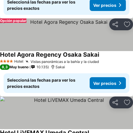
Seleccioná las fechas para ver los
Ver precios
precios exactos
Opción popular
Compartir
Añ
Hotel Agora Regency Osaka Sakai
Hotel
Vistas panorámicas a la bahía y la ciudad
4 Estrellas
8,3
Muy bueno
10.135
Sakai
Seleccioná las fechas para ver los
Ver precios
precios exactos
Compartir
Añ
Hotel LiVEMAX Umeda Central