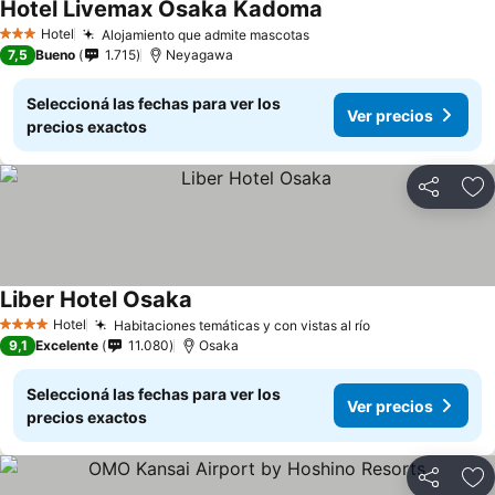
Hotel Livemax Osaka Kadoma
Hotel
Alojamiento que admite mascotas
3 Estrellas
7,5
Bueno
1.715
Neyagawa
Seleccioná las fechas para ver los
Ver precios
precios exactos
Compartir
Añ
Liber Hotel Osaka
Hotel
Habitaciones temáticas y con vistas al río
4 Estrellas
9,1
Excelente
11.080
Osaka
Seleccioná las fechas para ver los
Ver precios
precios exactos
Compartir
Añ