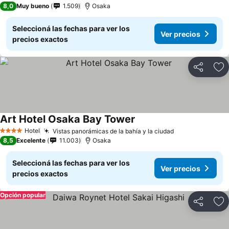
8,0
Muy bueno
1.509
Osaka
Seleccioná las fechas para ver los
Ver precios
precios exactos
Compartir
Añ
Art Hotel Osaka Bay Tower
Hotel
Vistas panorámicas de la bahía y la ciudad
4 Estrellas
8,5
Excelente
11.003
Osaka
Seleccioná las fechas para ver los
Ver precios
precios exactos
Opción popular
Compartir
Añ