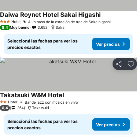
Daiwa Roynet Hotel Sakai Higashi
Hotel
A un paso de la estación de tren de Sakaihigashi
3 Estrellas
8,4
Muy bueno
3.652
Sakai
Seleccioná las fechas para ver los
Ver precios
precios exactos
Compartir
Añ
Takatsuki W&M Hotel
Hotel
Bar de jazz con música en vivo
2 Estrellas
6,4
264
Takatsuki
Seleccioná las fechas para ver los
Ver precios
precios exactos