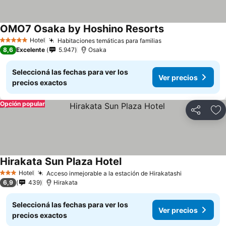
OMO7 Osaka by Hoshino Resorts
Hotel
Habitaciones temáticas para familias
5 Estrellas
8,6
Excelente
5.947
Osaka
Seleccioná las fechas para ver los
Ver precios
precios exactos
Opción popular
Compartir
Añ
Hirakata Sun Plaza Hotel
Hotel
Acceso inmejorable a la estación de Hirakatashi
3 Estrellas
6,9
439
Hirakata
Seleccioná las fechas para ver los
Ver precios
precios exactos