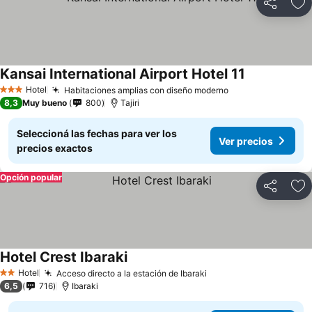
Compartir
Añ
Kansai International Airport Hotel 11
Hotel
Habitaciones amplias con diseño moderno
3 Estrellas
8,3
Muy bueno
800
Tajiri
Seleccioná las fechas para ver los
Ver precios
precios exactos
Opción popular
Compartir
Añ
Hotel Crest Ibaraki
Hotel
Acceso directo a la estación de Ibaraki
2 Estrellas
6,5
716
Ibaraki