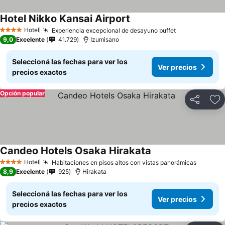
Hotel Nikko Kansai Airport
Hotel
Experiencia excepcional de desayuno buffet
4 Estrellas
9,0
Excelente
41.729
Izumisano
Seleccioná las fechas para ver los
Ver precios
precios exactos
Opción popular
Compartir
Añ
Candeo Hotels Osaka Hirakata
Hotel
Habitaciones en pisos altos con vistas panorámicas
4 Estrellas
8,9
Excelente
925
Hirakata
Seleccioná las fechas para ver los
Ver precios
precios exactos