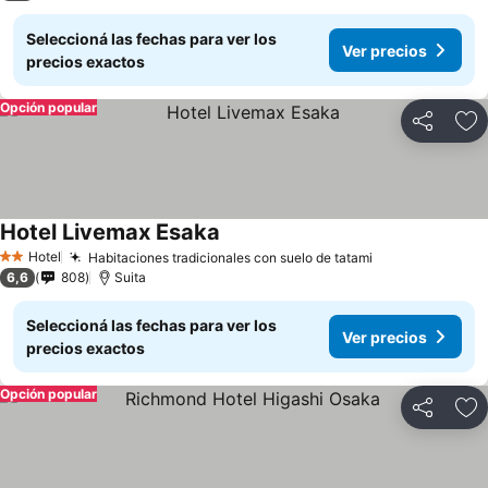
Seleccioná las fechas para ver los
Ver precios
precios exactos
Opción popular
Compartir
Añ
Hotel Livemax Esaka
Hotel
Habitaciones tradicionales con suelo de tatami
2 Estrellas
6,6
808
Suita
Seleccioná las fechas para ver los
Ver precios
precios exactos
Opción popular
Compartir
Añ