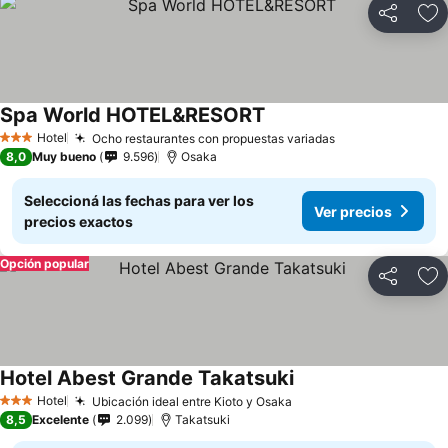
Compartir
Añ
Spa World HOTEL&RESORT
Hotel
Ocho restaurantes con propuestas variadas
3 Estrellas
8,0
Muy bueno
9.596
Osaka
Seleccioná las fechas para ver los
Ver precios
precios exactos
Opción popular
Compartir
Añ
Hotel Abest Grande Takatsuki
Hotel
Ubicación ideal entre Kioto y Osaka
3 Estrellas
8,5
Excelente
2.099
Takatsuki