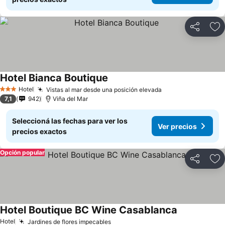
Compartir
Añ
Hotel Bianca Boutique
Hotel
Vistas al mar desde una posición elevada
3 Estrellas
7,1
942
Viña del Mar
Seleccioná las fechas para ver los
Ver precios
precios exactos
Opción popular
Compartir
Añ
Hotel Boutique BC Wine Casablanca
Hotel
Jardines de flores impecables