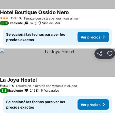
Hotel Boutique Ossido Nero
Hotel
Terraza con vistas panorámicas al mar
3 Estrellas
9,0
Excelente
676
Viña del Mar
Seleccioná las fechas para ver los
Ver precios
precios exactos
Compartir
Añ
La Joya Hostel
Hostel
Terraza en la azotea con vistas a la ciudad
8,6
Excelente
2.158
Valparaíso
Seleccioná las fechas para ver los
Ver precios
precios exactos