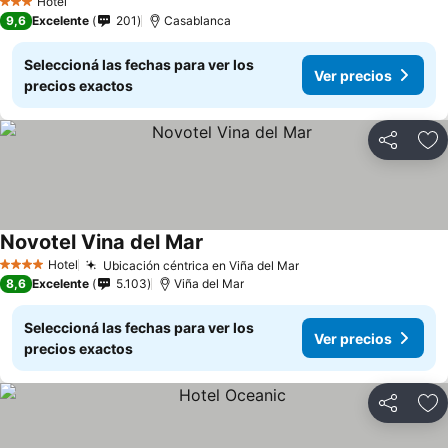
Hotel
3 Estrellas
9,6
Excelente
201
Casablanca
Seleccioná las fechas para ver los
Ver precios
precios exactos
Compartir
Añ
Novotel Vina del Mar
Hotel
Ubicación céntrica en Viña del Mar
4 Estrellas
8,6
Excelente
5.103
Viña del Mar
Seleccioná las fechas para ver los
Ver precios
precios exactos
Compartir
Añ