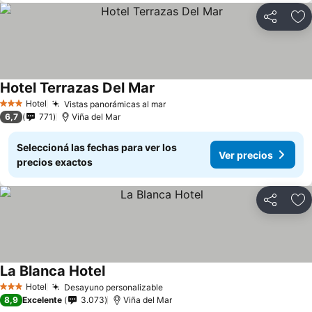
Compartir
Añ
Hotel Terrazas Del Mar
Hotel
Vistas panorámicas al mar
3 Estrellas
6,7
771
Viña del Mar
Seleccioná las fechas para ver los
Ver precios
precios exactos
Compartir
Añ
La Blanca Hotel
Hotel
Desayuno personalizable
3 Estrellas
8,9
Excelente
3.073
Viña del Mar