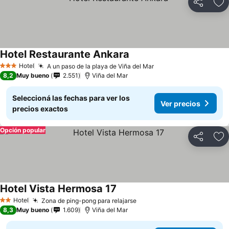
Compartir
Añ
Hotel Restaurante Ankara
Hotel
A un paso de la playa de Viña del Mar
3 Estrellas
8,2
Muy bueno
2.551
Viña del Mar
Seleccioná las fechas para ver los
Ver precios
precios exactos
Opción popular
Compartir
Añ
Hotel Vista Hermosa 17
Hotel
Zona de ping-pong para relajarse
2 Estrellas
8,3
Muy bueno
1.609
Viña del Mar