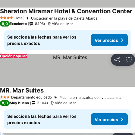
Sheraton Miramar Hotel & Convention Center
Hotel
Ubicación en la playa de Caleta Abarca
4 Estrellas
9,0
Excelente
8.196
Viña del Mar
Seleccioná las fechas para ver los
Ver precios
precios exactos
Opción popular
Compartir
Añ
MR. Mar Suites
Departamento equipado
Piscina en la azotea con vistas al mar
3 Estrellas
8,0
Muy bueno
3.104
Viña del Mar
Seleccioná las fechas para ver los
Ver precios
precios exactos