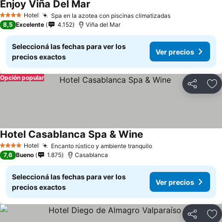
Enjoy Viña Del Mar
Hotel
Spa en la azotea con piscinas climatizadas
4 Estrellas
8,5
Excelente
4.152
Viña del Mar
Seleccioná las fechas para ver los
Ver precios
precios exactos
Opción popular
Compartir
Añ
Hotel Casablanca Spa & Wine
Hotel
Encanto rústico y ambiente tranquilo
4 Estrellas
7,6
Bueno
1.875
Casablanca
Seleccioná las fechas para ver los
Ver precios
precios exactos
Compartir
Añ