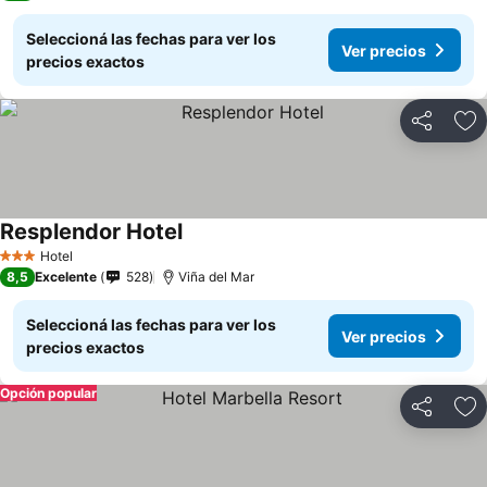
Seleccioná las fechas para ver los
Ver precios
precios exactos
Compartir
Añ
Resplendor Hotel
Hotel
3 Estrellas
8,5
Excelente
528
Viña del Mar
Seleccioná las fechas para ver los
Ver precios
precios exactos
Opción popular
Compartir
Añ