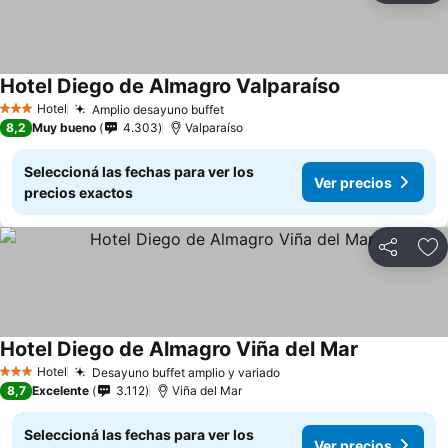
Hotel Diego de Almagro Valparaíso
Hotel
Amplio desayuno buffet
3 Estrellas
8,2
Muy bueno
4.303
Valparaíso
Seleccioná las fechas para ver los
Ver precios
precios exactos
Compartir
Añ
Hotel Diego de Almagro Viña del Mar
Hotel
Desayuno buffet amplio y variado
3 Estrellas
8,7
Excelente
3.112
Viña del Mar
Seleccioná las fechas para ver los
Ver precios