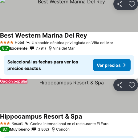
Compartir
Añ
Best Western Marina Del Rey
Hotel
Ubicación céntrica privilegiada en Viña del Mar
4 Estrellas
8,7
Excelente
7.791
Viña del Mar
Seleccioná las fechas para ver los
Ver precios
precios exactos
Opción popular
Compartir
Añ
Hippocampus Resort & Spa
Resort
Cocina internacional en el restaurante El Faro
3 Estrellas
8,1
Muy bueno
3.862
Concón