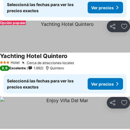
Seleccioná las fechas para ver los
Ver precios
precios exactos
Opción popular
Compartir
Añ
Yachting Hotel Quintero
Hotel
Cerca de atracciones locales
3 Estrellas
8,9
Excelente
1.992
Quintero
Seleccioná las fechas para ver los
Ver precios
precios exactos
Compartir
Añ