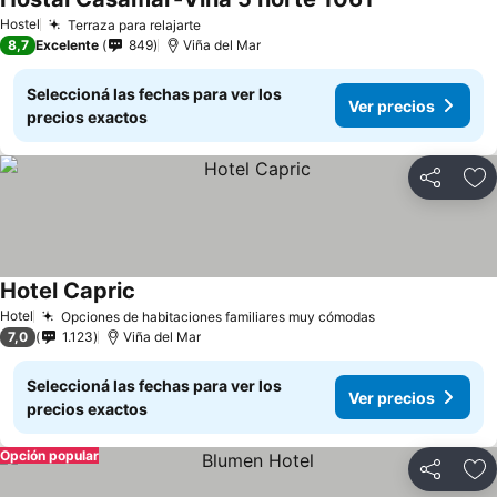
Hostel
Terraza para relajarte
8,7
Excelente
849
Viña del Mar
Seleccioná las fechas para ver los
Ver precios
precios exactos
Compartir
Añ
Hotel Capric
Hotel
Opciones de habitaciones familiares muy cómodas
7,0
1.123
Viña del Mar
Seleccioná las fechas para ver los
Ver precios
precios exactos
Opción popular
Compartir
Añ