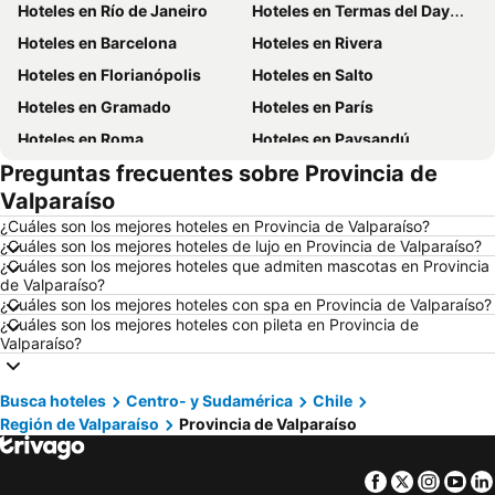
Hoteles en Río de Janeiro
Hoteles en Termas del Dayman
Hoteles en Barcelona
Hoteles en Rivera
Hoteles en Florianópolis
Hoteles en Salto
Hoteles en Gramado
Hoteles en París
Hoteles en Roma
Hoteles en Paysandú
Preguntas frecuentes sobre Provincia de
Hoteles en San Carlos de Bariloche
Hoteles en Chuy
Valparaíso
Hoteles en Maceió
Hoteles en Conil de la Frontera
¿Cuáles son los mejores hoteles en Provincia de Valparaíso?
Hoteles en Ámsterdam
Hoteles en Foz de Iguazú
¿Cuáles son los mejores hoteles de lujo en Provincia de Valparaíso?
¿Cuáles son los mejores hoteles que admiten mascotas en Provincia
Hoteles en Maragogi
Hoteles en Punta del Diablo
de Valparaíso?
Hoteles en Ibiza
Hoteles en Brasil
¿Cuáles son los mejores hoteles con spa en Provincia de Valparaíso?
¿Cuáles son los mejores hoteles con pileta en Provincia de
Hoteles en Uruguay
Hoteles en Departamento de Colonia
Valparaíso?
Hoteles en Argentina
Hoteles en Mallorca
Hoteles en Rocha
Hoteles en España
Busca hoteles
Centro- y Sudamérica
Chile
Región de Valparaíso
Provincia de Valparaíso
Hoteles en Asturias
Hoteles en Asunción
Hoteles en Salto
Hoteles en Isla Samana
Facebook
Twitter
Insta
Yo
Hoteles en Bahamas
Hoteles en República Dominicana