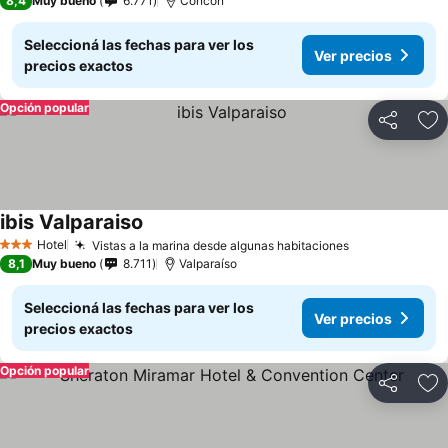
8,4
Muy bueno
6.771
Concón
Seleccioná las fechas para ver los
Ver precios
precios exactos
Opción popular
Compartir
Añ
ibis Valparaiso
Hotel
Vistas a la marina desde algunas habitaciones
3 Estrellas
8,1
Muy bueno
8.711
Valparaíso
Seleccioná las fechas para ver los
Ver precios
precios exactos
Opción popular
Compartir
Añ