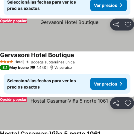
Seleccioná las fechas para ver los
Ver precios
precios exactos
Opción popular
Compartir
Añ
Gervasoni Hotel Boutique
Hotel
Bodega subterránea única
4 Estrellas
8,1
Muy bueno
1.440
Valparaíso
Seleccioná las fechas para ver los
Ver precios
precios exactos
Opción popular
Compartir
Añ
Hostal Casamar-Viña 5 norte 1061