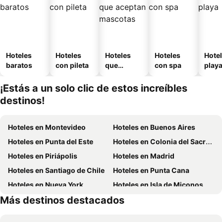
Hoteles
Hoteles
Hoteles
Hoteles
Hotel
baratos
con pileta
que
con spa
play
aceptan
mascotas
¡Estás a un solo clic de estos increíbles
destinos!
Hoteles en Montevideo
Hoteles en Buenos Aires
Hoteles en Punta del Este
Hoteles en Colonia del Sacramento
Hoteles en Piriápolis
Hoteles en Madrid
Hoteles en Santiago de Chile
Hoteles en Punta Cana
Hoteles en Nueva York
Hoteles en Isla de Miconos
Más destinos destacados
Hoteles en Aruba
Hoteles en Maldonado