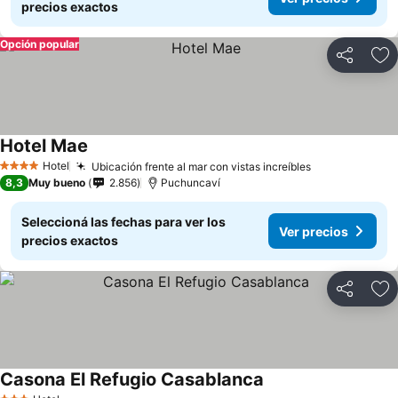
precios exactos
Opción popular
Compartir
Añ
Hotel Mae
Hotel
Ubicación frente al mar con vistas increíbles
4 Estrellas
8,3
Muy bueno
2.856
Puchuncaví
Seleccioná las fechas para ver los
Ver precios
precios exactos
Compartir
Añ
Casona El Refugio Casablanca