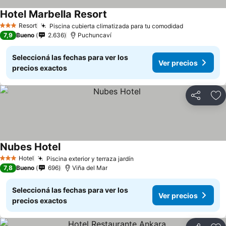
Hotel Marbella Resort
Resort
Piscina cubierta climatizada para tu comodidad
3 Estrellas
7,9
Bueno
2.636
Puchuncaví
Seleccioná las fechas para ver los
Ver precios
precios exactos
Compartir
Añ
Nubes Hotel
Hotel
Piscina exterior y terraza jardín
3 Estrellas
7,8
Bueno
696
Viña del Mar
Seleccioná las fechas para ver los
Ver precios
precios exactos