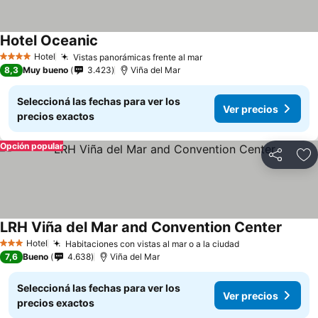
Hotel Oceanic
Hotel
Vistas panorámicas frente al mar
4 Estrellas
8,3
Muy bueno
3.423
Viña del Mar
Seleccioná las fechas para ver los
Ver precios
precios exactos
Opción popular
Compartir
Añ
LRH Viña del Mar and Convention Center
Hotel
Habitaciones con vistas al mar o a la ciudad
3 Estrellas
7,6
Bueno
4.638
Viña del Mar
Seleccioná las fechas para ver los
Ver precios
precios exactos