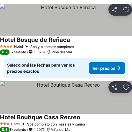
Compartir
Añ
Hotel Bosque de Reñaca
Hotel
Spa y bienestar completos
4 Estrellas
8,7
Excelente
3.525
Viña del Mar
Seleccioná las fechas para ver los
Ver precios
precios exactos
Compartir
Añ
Hotel Boutique Casa Recreo
Hotel
Spa completo con masajes y sauna
3 Estrellas
8,8
Excelente
1.207
Viña del Mar