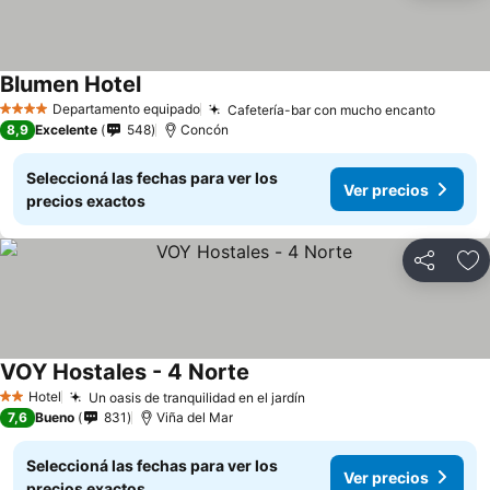
Blumen Hotel
Departamento equipado
Cafetería-bar con mucho encanto
4 Estrellas
8,9
Excelente
548
Concón
Seleccioná las fechas para ver los
Ver precios
precios exactos
Compartir
Añ
VOY Hostales - 4 Norte
Hotel
Un oasis de tranquilidad en el jardín
2 Estrellas
7,6
Bueno
831
Viña del Mar
Seleccioná las fechas para ver los
Ver precios
precios exactos