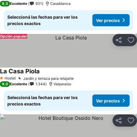
9,3
Excelente
931
Casablanca
Seleccioná las fechas para ver los
Ver precios
precios exactos
Opción popular
Compartir
Añ
La Casa Piola
Hostel
Jardín y terraza para relajarte
1 Estrellas
9,0
Excelente
1.344
Valparaíso
Seleccioná las fechas para ver los
Ver precios
precios exactos
Compartir
Añ