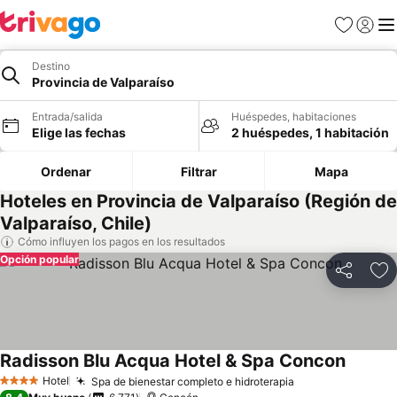
Favoritos
Iniciar 
Me
Destino
Provincia de Valparaíso
Entrada/salida
Huéspedes, habitaciones
Elige las fechas
2 huéspedes, 1 habitación
Ordenar
Filtrar
Mapa
Hoteles en Provincia de Valparaíso (Región de
Valparaíso, Chile)
Cómo influyen los pagos en los resultados
Opción popular
Compartir
Añ
Radisson Blu Acqua Hotel & Spa Concon
Hotel
Spa de bienestar completo e hidroterapia
4 Estrellas