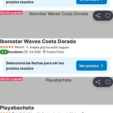
precios exactos
Opción popular
Compartir
Añ
Iberostar Waves Costa Dorada
Ver precios
Resort
Amplia piscina estilo laguna
Ver precios
5 Estrellas
8,9
Excelente
34.548
Puerto Plata
Seleccioná las fechas para ver los
Ver precios
precios exactos
Opción popular
Compartir
Añ
Playabachata
Ver precios