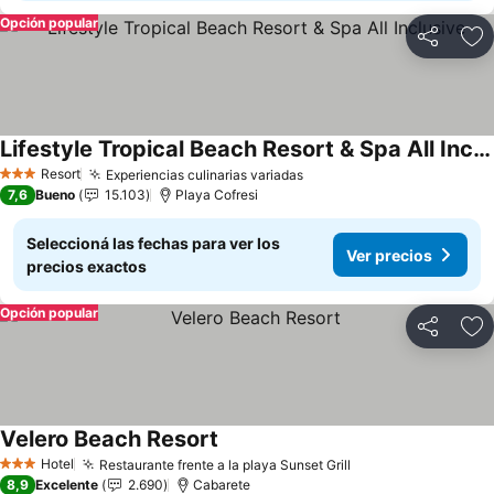
Opción popular
Compartir
Añ
Lifestyle Tropical Beach Resort & Spa All Inclusive
Ver precios
Resort
Experiencias culinarias variadas
Ver precios
3 Estrellas
7,6
Bueno
15.103
Playa Cofresi
Seleccioná las fechas para ver los
Ver precios
precios exactos
Opción popular
Compartir
Añ
Velero Beach Resort
Ver precios
Hotel
Restaurante frente a la playa Sunset Grill
Ver precios
3 Estrellas
8,9
Excelente
2.690
Cabarete