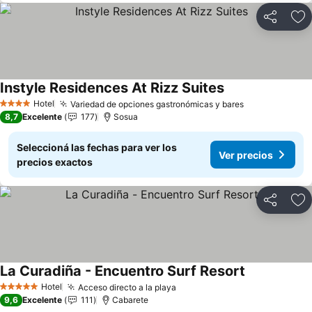
Compartir
Añ
Instyle Residences At Rizz Suites
Ver precios
Hotel
Variedad de opciones gastronómicas y bares
Ver precios
4 Estrellas
8,7
Excelente
177
Sosua
Seleccioná las fechas para ver los
Ver precios
precios exactos
Compartir
Añ
La Curadiña - Encuentro Surf Resort
Ver precios
Hotel
Acceso directo a la playa
Ver precios
5 Estrellas
9,6
Excelente
111
Cabarete