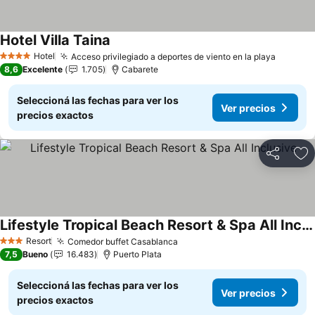
Hotel Villa Taina
Ver precios
Hotel
Acceso privilegiado a deportes de viento en la playa
Ver pre
4 Estrellas
8,6
Excelente
1.705
Cabarete
Seleccioná las fechas para ver los
Ver precios
precios exactos
Compartir
Añ
Lifestyle Tropical Beach Resort & Spa All Inclusive
Ver precios
Resort
Comedor buffet Casablanca
Ver precios
3 Estrellas
7,5
Bueno
16.483
Puerto Plata
Seleccioná las fechas para ver los
Ver precios
precios exactos