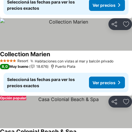
Seleccioná las fechas para ver los
Ver precios
precios exactos
Compartir
Añ
Collection Marien
Ver precios
Resort
Habitaciones con vistas al mar y balcón privado
Ver prec
5 Estrellas
8,0
Muy bueno
18.676
Puerto Plata
Seleccioná las fechas para ver los
Ver precios
precios exactos
Opción popular
Compartir
Añ
Casa Colonial Beach & Spa