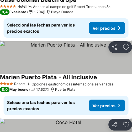
Ver precios
Hotel
Acceso al campo de golf Robert Trent Jones Sr.
Ver preci
5 Estrellas
9,4
Excelente
1.794
Playa Dorada
Seleccioná las fechas para ver los
Ver precios
precios exactos
Compartir
Añ
Marien Puerto Plata - All Inclusive
Ver precios
Resort
Opciones gastronómicas internacionales variadas
Ver prec
4 Estrellas
8,0
Muy bueno
17.637
Puerto Plata
Seleccioná las fechas para ver los
Ver precios
precios exactos
Compartir
Añ