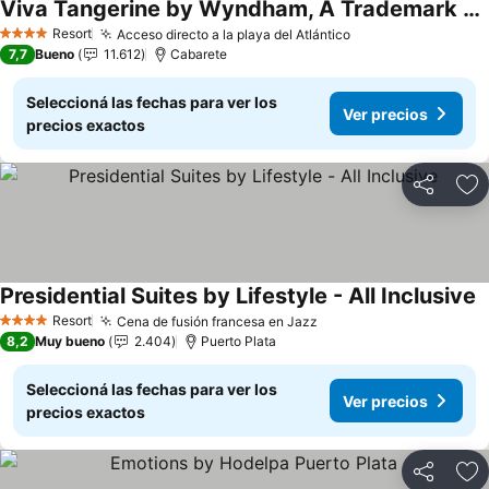
Viva Tangerine by Wyndham, A Trademark All Inclusive
Ver precios
Resort
Acceso directo a la playa del Atlántico
Ver precios
4 Estrellas
7,7
Bueno
11.612
Cabarete
Seleccioná las fechas para ver los
Ver precios
precios exactos
Compartir
Añ
Presidential Suites by Lifestyle - All Inclusive
V
Resort
Cena de fusión francesa en Jazz
Ver precios
4 Estrellas
8,2
Muy bueno
2.404
Puerto Plata
Seleccioná las fechas para ver los
Ver precios
precios exactos
Compartir
Añ