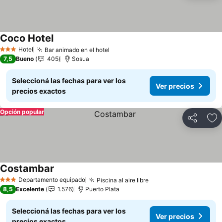
Coco Hotel
Ver precios
Hotel
Bar animado en el hotel
Ver precios
3 Estrellas
7,5
Bueno
405
Sosua
Seleccioná las fechas para ver los
Ver precios
precios exactos
Opción popular
Compartir
Añ
Costambar
Ver precios
Departamento equipado
Piscina al aire libre
Ver precios
3 Estrellas
8,5
Excelente
1.576
Puerto Plata
Seleccioná las fechas para ver los
Ver precios
precios exactos