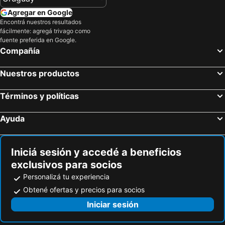
Agregar en Google
Hoteles en Colombia
Hoteles en Corea del Sur
Encontrá nuestros resultados
Hoteles en Lanzarote
Hoteles en Alaska
fácilmente: agregá trivago como
fuente preferida en Google.
Hoteles en Curazao
Compañía
Nuestros productos
Términos y políticas
Ayuda
Iniciá sesión y accedé a beneficios
exclusivos para socios
Personalizá tu experiencia
Obtené ofertas y precios para socios
Iniciar sesión