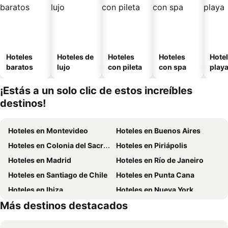
Hoteles
Hoteles de
Hoteles
Hoteles
Hotel
baratos
lujo
con pileta
con spa
play
¡Estás a un solo clic de estos increíbles
destinos!
Hoteles en Montevideo
Hoteles en Buenos Aires
Hoteles en Colonia del Sacramento
Hoteles en Piriápolis
Hoteles en Madrid
Hoteles en Río de Janeiro
Hoteles en Santiago de Chile
Hoteles en Punta Cana
Hoteles en Ibiza
Hoteles en Nueva York
Más destinos destacados
Hoteles en Aruba
Hoteles en Maldonado