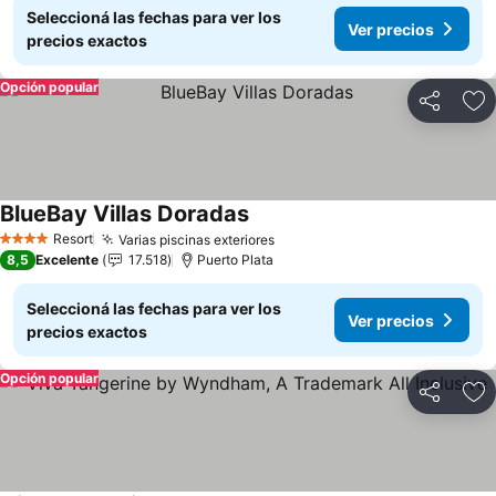
Seleccioná las fechas para ver los
Ver precios
precios exactos
Opción popular
Compartir
Añ
BlueBay Villas Doradas
Ver precios
Resort
Varias piscinas exteriores
Ver precios
4 Estrellas
8,5
Excelente
17.518
Puerto Plata
Seleccioná las fechas para ver los
Ver precios
precios exactos
Opción popular
Compartir
Añ