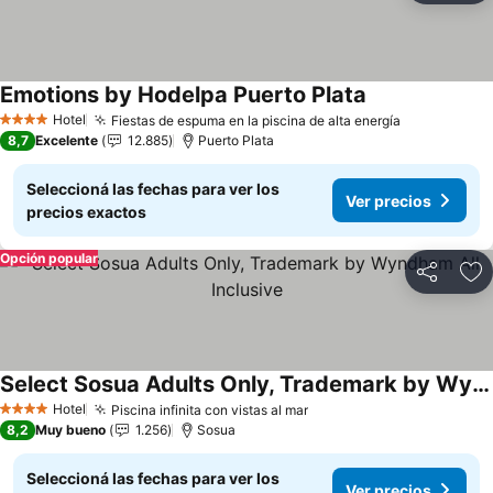
Emotions by Hodelpa Puerto Plata
Ver precios
Hotel
Fiestas de espuma en la piscina de alta energía
Ver precio
4 Estrellas
8,7
Excelente
12.885
Puerto Plata
Seleccioná las fechas para ver los
Ver precios
precios exactos
Opción popular
Compartir
Añ
Select Sosua Adults Only, Trademark by Wyndham All Inclusive
Ver precios
Hotel
Piscina infinita con vistas al mar
Ver precios
4 Estrellas
8,2
Muy bueno
1.256
Sosua
Seleccioná las fechas para ver los
Ver precios