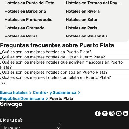
Hoteles en Punta del Este
Hoteles en Termas del Dayman
Hoteles en Barcelona
Hoteles en Rivera
Hoteles en Florianópolis
Hoteles en Salto
Hoteles en Gramado
Hoteles en París
Hoteles en Roma
Hoteles en Paysandú
Preguntas frecuentes sobre Puerto Plata
Hoteles en San Carlos de Bariloche
Hoteles en Chuy
¿Cuáles son los mejores hoteles en Puerto Plata?
Hoteles en Maceió
Hoteles en Conil de la Frontera
¿Cuáles son los mejores hoteles de lujo en Puerto Plata?
Hoteles en Ámsterdam
Hoteles en Foz de Iguazú
¿Cuáles son los mejores hoteles que admiten mascotas en Puerto
Plata?
Hoteles en Maragogi
Hoteles en Punta del Diablo
¿Cuáles son los mejores hoteles con spa en Puerto Plata?
¿Cuáles son los mejores hoteles con pileta en Puerto Plata?
Hoteles en Isla de Miconos
Hoteles en Brasil
Hoteles en Uruguay
Hoteles en Departamento de Colonia
Busca hoteles
Centro- y Sudamérica
Hoteles en Argentina
Hoteles en Mallorca
República Dominicana
Puerto Plata
Hoteles en Rocha
Hoteles en España
Hoteles en Asturias
Hoteles en Asunción
Facebook
Twitter
Insta
Yo
Hoteles en Salto
Hoteles en Isla Samana
Elige tu país
Hoteles en Bahamas
Hoteles en República Dominicana