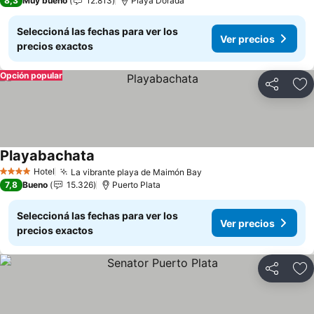
8,3
Muy bueno
12.813
Playa Dorada
Seleccioná las fechas para ver los
Ver precios
precios exactos
Opción popular
Compartir
Añ
Playabachata
Ver precios
Hotel
La vibrante playa de Maimón Bay
Ver precios
4 Estrellas
7,8
Bueno
15.326
Puerto Plata
Seleccioná las fechas para ver los
Ver precios
precios exactos
Compartir
Añ