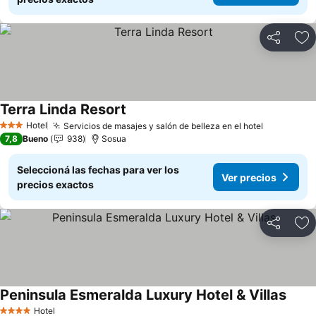
Compartir
Añ
Terra Linda Resort
Ver precios
Hotel
Servicios de masajes y salón de belleza en el hotel
Ver preci
3 Estrellas
7,8
Bueno
938
Sosua
Seleccioná las fechas para ver los
Ver precios
precios exactos
Compartir
Añ
Peninsula Esmeralda Luxury Hotel & Villas
Ver p
Hotel
4 Estrellas