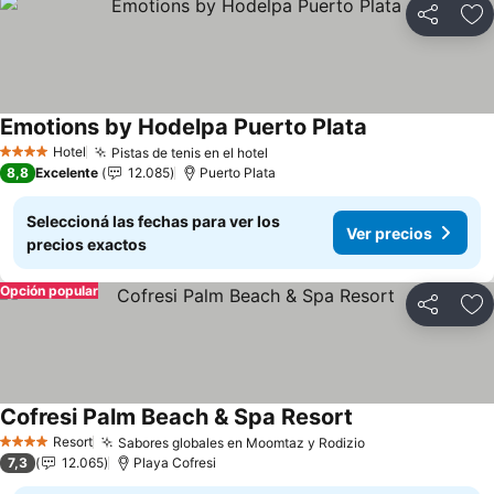
Compartir
Añ
Emotions by Hodelpa Puerto Plata
Ver precios
Hotel
Pistas de tenis en el hotel
Ver precios
4 Estrellas
8,8
Excelente
12.085
Puerto Plata
Seleccioná las fechas para ver los
Ver precios
precios exactos
Opción popular
Compartir
Añ
Cofresi Palm Beach & Spa Resort
Ver precios
Resort
Sabores globales en Moomtaz y Rodizio
Ver precios
4 Estrellas
7,3
12.065
Playa Cofresi