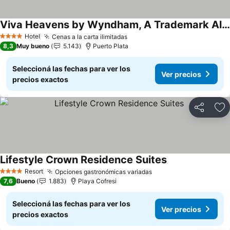
Viva Heavens by Wyndham, A Trademark All Inclusive
Ver precios
Hotel
Cenas a la carta ilimitadas
Ver precios
4 Estrellas
8,3
Muy bueno
5.143
Puerto Plata
Seleccioná las fechas para ver los
Ver precios
precios exactos
Compartir
Añ
Lifestyle Crown Residence Suites
Ver precios
Resort
Opciones gastronómicas variadas
Ver precios
4 Estrellas
7,6
Bueno
1.883
Playa Cofresi
Seleccioná las fechas para ver los
Ver precios
precios exactos