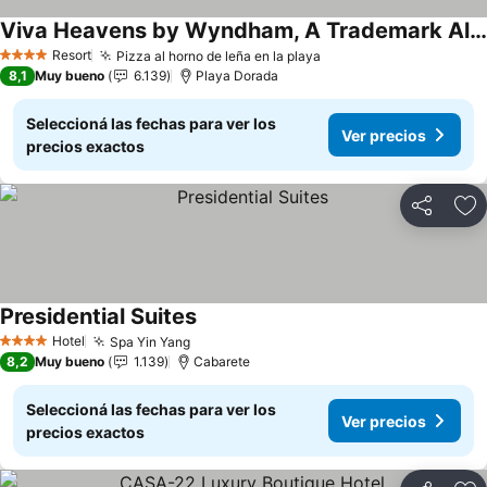
Viva Heavens by Wyndham, A Trademark All Inclusive
Ver precios
Resort
Pizza al horno de leña en la playa
Ver precios
4 Estrellas
8,1
Muy bueno
6.139
Playa Dorada
Seleccioná las fechas para ver los
Ver precios
precios exactos
Compartir
Añ
Presidential Suites
Ver precios
Hotel
Spa Yin Yang
Ver precios
4 Estrellas
8,2
Muy bueno
1.139
Cabarete
Seleccioná las fechas para ver los
Ver precios
precios exactos