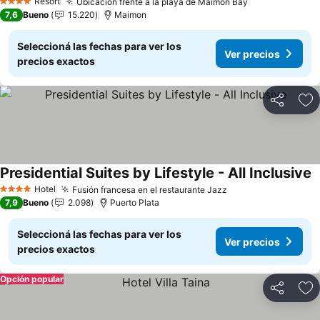
Resort
Ubicación frente a la playa de Maimon Bay
Ver precios
4 Estrellas
7,6
Bueno
15.220
Maimon
Seleccioná las fechas para ver los
Ver precios
precios exactos
Compartir
Añ
Presidential Suites by Lifestyle - All Inclusive
V
Hotel
Fusión francesa en el restaurante Jazz
Ver precios
4 Estrellas
7,9
Bueno
2.098
Puerto Plata
Seleccioná las fechas para ver los
Ver precios
precios exactos
Opción popular
Compartir
Añ