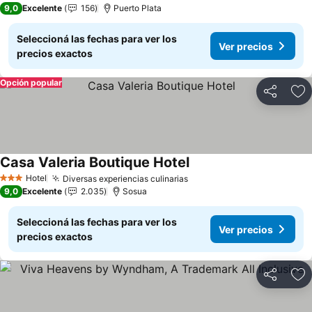
9,0
Excelente
156
Puerto Plata
Seleccioná las fechas para ver los
Ver precios
precios exactos
Opción popular
Compartir
Añ
Casa Valeria Boutique Hotel
Ver precios
Hotel
Diversas experiencias culinarias
Ver precios
3 Estrellas
9,0
Excelente
2.035
Sosua
Seleccioná las fechas para ver los
Ver precios
precios exactos
Compartir
Añ