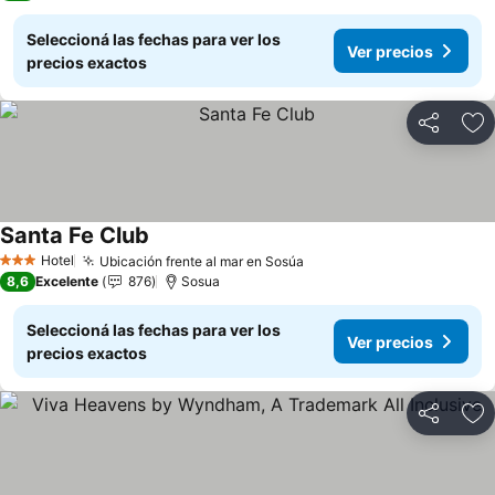
Seleccioná las fechas para ver los
Ver precios
precios exactos
Compartir
Añ
Santa Fe Club
Ver precios
Hotel
Ubicación frente al mar en Sosúa
Ver precios
3 Estrellas
8,6
Excelente
876
Sosua
Seleccioná las fechas para ver los
Ver precios
precios exactos
Compartir
Añ