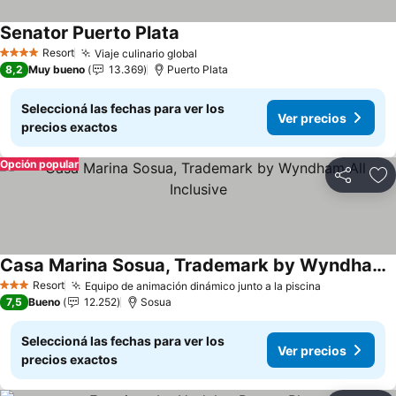
Senator Puerto Plata
Ver precios
Resort
Viaje culinario global
Ver precios
4 Estrellas
8,2
Muy bueno
13.369
Puerto Plata
Seleccioná las fechas para ver los
Ver precios
precios exactos
Opción popular
Compartir
Añ
Casa Marina Sosua, Trademark by Wyndham All Inclusive
Ver precios
Resort
Equipo de animación dinámico junto a la piscina
Ver precios
3 Estrellas
7,5
Bueno
12.252
Sosua
Seleccioná las fechas para ver los
Ver precios
precios exactos