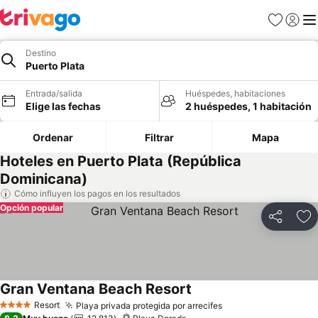
Favoritos
Iniciar 
Me
Destino
Puerto Plata
Entrada/salida
Huéspedes, habitaciones
Elige las fechas
2 huéspedes, 1 habitación
Ordenar
Filtrar
Mapa
Hoteles en Puerto Plata (República
Dominicana)
Cómo influyen los pagos en los resultados
Opción popular
Compartir
Añ
Gran Ventana Beach Resort
Ver precios
Resort
Playa privada protegida por arrecifes
Ver precios
4 Estrellas